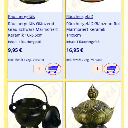
Räuchergefäß
Räuchergefäß
Räuchergefäß Glänzend
Räuchergefäß Glänzend Rot
Grau Schwarz Marmoriert
Marmoriert Keramik
Keramik 10x6,5cm
14x6cm
Inhalt: 1 Räuchergefäß
Inhalt: 1 Räuchergefäß
9,95 €
16,95 €
inkl. MwtSt / zzgl. Versand
inkl. MwtSt / zzgl. Versand