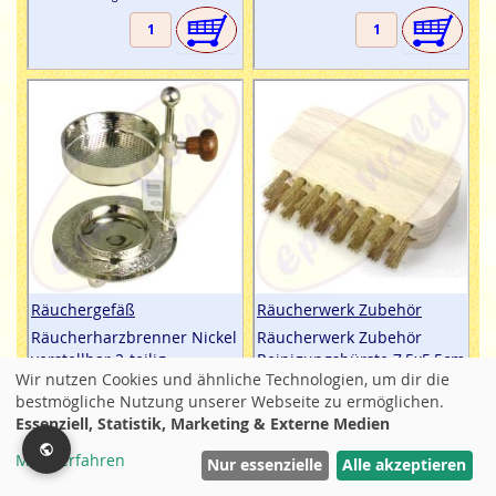
Räuchergefäß
Räucherwerk Zubehör
Räucherharzbrenner Nickel
Räucherwerk Zubehör
verstellbar 2-teilig
Reinigungsbürste 7,5x5,5cm
Wir nutzen Cookies und ähnliche Technologien, um dir die
Inhalt: 1 Räuchergefäß
Inhalt: 1 Reinigungsbürste
bestmögliche Nutzung unserer Webseite zu ermöglichen.
24,95 €
7,95 €
Essenziell, Statistik, Marketing & Externe Medien
inkl. MwtSt / zzgl. Versand
inkl. MwtSt / zzgl. Versand
Mehr erfahren
Filter
Nur essenzielle
Alle akzeptieren