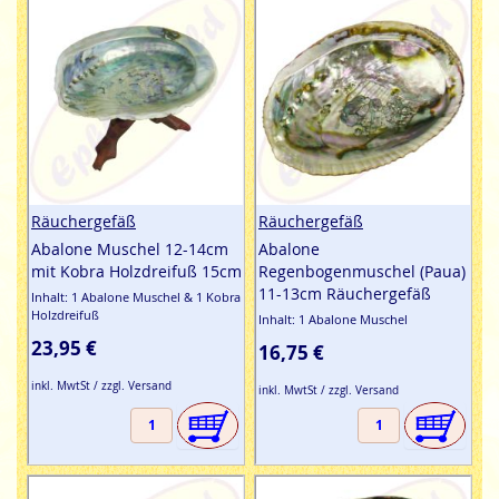
eins für die Mitte. Viel Freude mit viel Duft. Einfach
bestellen & günstig kaufen - leicht gemacht.
Räuchergefäß
Räuchergefäß
Abalone Muschel 12-14cm
Abalone
mit Kobra Holzdreifuß 15cm
Regenbogenmuschel (Paua)
11-13cm Räuchergefäß
Inhalt: 1 Abalone Muschel & 1 Kobra
Holzdreifuß
Inhalt: 1 Abalone Muschel
23,95 €
16,75 €
inkl. MwtSt / zzgl. Versand
inkl. MwtSt / zzgl. Versand