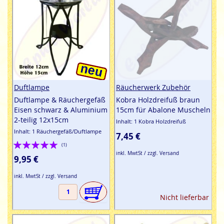
Duftlampe
Räucherwerk Zubehör
Duftlampe & Räuchergefäß
Kobra Holzdreifuß braun
Eisen schwarz & Aluminium
15cm für Abalone Muscheln
2-teilig 12x15cm
Inhalt: 1 Kobra Holzdreifuß
Inhalt: 1 Räuchergefäß/Duftlampe
7,45 €
Bewertung:
(1)
inkl. MwtSt / zzgl. Versand
100%
9,95 €
inkl. MwtSt / zzgl. Versand
Nicht lieferbar