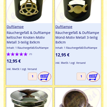
Duftlampe
Duftlampe
Räuchergefäß & Duftlampe
Räuchergefäß & Duftlampe
keltischer Knoten-Motiv
Mond-Motiv Metall 3-teilig
Metall 3-teilig 8x9cm
8x9cm
Inhalt: 1 Räuchergefäß/Duftlampe
Inhalt: 1 Räuchergefäß/Duftlampe
Bewertung:
12,95 €
(1)
100%
12,95 €
inkl. MwtSt / zzgl. Versand
inkl. MwtSt / zzgl. Versand