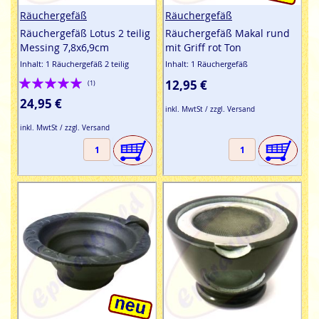
Räuchergefäß
Räuchergefäß
Räuchergefäß Lotus 2 teilig
Räuchergefäß Makal rund
Messing 7,8x6,9cm
mit Griff rot Ton
Inhalt: 1 Räuchergefäß 2 teilig
Inhalt: 1 Räuchergefäß
Bewertung:
12,95 €
(1)
100%
24,95 €
inkl. MwtSt / zzgl. Versand
inkl. MwtSt / zzgl. Versand