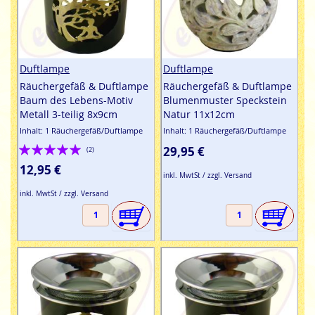
Duftlampe
Duftlampe
Räuchergefäß & Duftlampe
Räuchergefäß & Duftlampe
Baum des Lebens-Motiv
Blumenmuster Speckstein
Metall 3-teilig 8x9cm
Natur 11x12cm
Inhalt: 1 Räuchergefäß/Duftlampe
Inhalt: 1 Räuchergefäß/Duftlampe
Bewertung:
29,95 €
(2)
100%
12,95 €
inkl. MwtSt / zzgl. Versand
inkl. MwtSt / zzgl. Versand