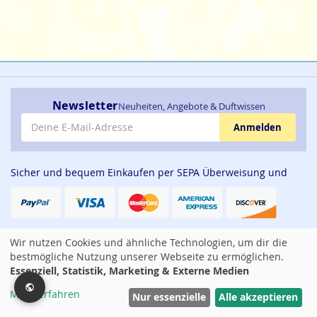
Newsletter
Neuheiten, Angebote & Duftwissen
E-Mail-Adresse
Anmelden
Sicher und bequem Einkaufen per SEPA Überweisung und
Deine Vorteile im Shop:
Wir nutzen Cookies und ähnliche Technologien, um dir die
Unsere frische, geprüfte Ware ist direkt ab Lager lieferbar
bestmögliche Nutzung unserer Webseite zu ermöglichen.
Essenziell, Statistik, Marketing & Externe Medien
Günstige Preise und viele spannende Angebote aus der
Welt der Düfte
Mehr erfahren
Filter
Nur essenzielle
Alle akzeptieren
Jeden Monat eine sehr große Auswahl abwechslungsreicher