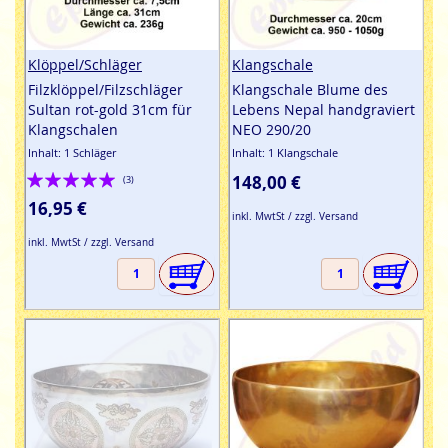
Klöppel/Schläger
Klangschale
Filzklöppel/Filzschläger
Klangschale Blume des
Sultan rot-gold 31cm für
Lebens Nepal handgraviert
Klangschalen
NEO 290/20
Inhalt: 1 Schläger
Inhalt: 1 Klangschale
Bewertung:
148,00 €
(3)
100%
16,95 €
inkl. MwtSt / zzgl. Versand
inkl. MwtSt / zzgl. Versand