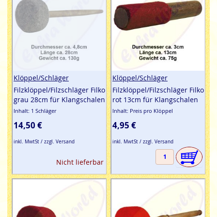
Wer die Arbeit vom japanischen Parawissenschaftler
Masaru Emoto kennt, weiß welche immense Bedeutung
das Wasser hat. Da der Mensch zu ca. 65% aus Wasser
besteht, hat die harmonische Schwingung von
Klangschalen einen bedeutsamen Wert für unser
Wohlgefühl und die Ausrichtung der Wassermolekühle in
unserem Körper.
Klöppel/Schläger
Klöppel/Schläger
Ephra World Shop
trägt die Klänge von Herz zu Herz.
Filzklöppel/Filzschläger Filko
Filzklöppel/Filzschläger Filko
Einfach bestellen & günstig kaufen - leicht gemacht.
grau 28cm für Klangschalen
rot 13cm für Klangschalen
Inhalt: 1 Schläger
Inhalt: Preis pro Klöppel
14,50 €
4,95 €
inkl. MwtSt / zzgl. Versand
inkl. MwtSt / zzgl. Versand
Nicht lieferbar