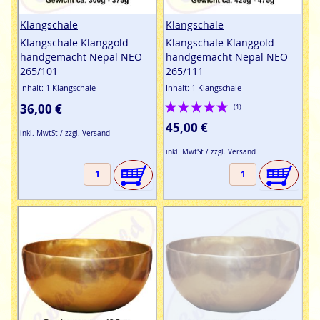
Klangschale
Klangschale
Klangschale Klanggold
Klangschale Klanggold
handgemacht Nepal NEO
handgemacht Nepal NEO
265/101
265/111
Inhalt: 1 Klangschale
Inhalt: 1 Klangschale
Bewertung:
36,00 €
(1)
100%
45,00 €
inkl. MwtSt / zzgl. Versand
inkl. MwtSt / zzgl. Versand