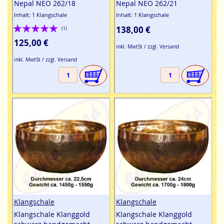
Nepal NEO 262/18
Nepal NEO 262/21
Inhalt: 1 Klangschale
Inhalt: 1 Klangschale
Bewertung:
138,00 €
(1)
100%
125,00 €
inkl. MwtSt / zzgl. Versand
inkl. MwtSt / zzgl. Versand
Klangschale
Klangschale
Klangschale Klanggold
Klangschale Klanggold