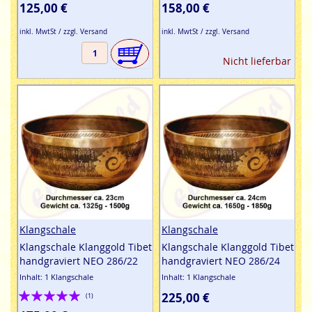
100%
100%
125,00 €
158,00 €
inkl. MwtSt / zzgl. Versand
inkl. MwtSt / zzgl. Versand
Nicht lieferbar
Klangschale
Klangschale
Klangschale Klanggold Tibet
Klangschale Klanggold Tibet
handgraviert NEO 286/22
handgraviert NEO 286/24
Inhalt: 1 Klangschale
Inhalt: 1 Klangschale
Bewertung:
225,00 €
(1)
100%