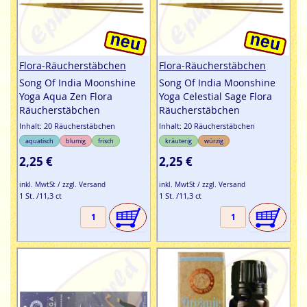
Flora-Räucherstäbchen
Flora-Räucherstäbchen
Song Of India Moonshine
Song Of India Moonshine
Yoga Aqua Zen Flora
Yoga Celestial Sage Flora
Räucherstäbchen
Räucherstäbchen
Inhalt: 20 Räucherstäbchen
Inhalt: 20 Räucherstäbchen
aquatisch
blumig
frisch
kräuterig
würzig
2,25 €
2,25 €
inkl. MwtSt / zzgl. Versand
inkl. MwtSt / zzgl. Versand
1 St. /11,3 ct
1 St. /11,3 ct