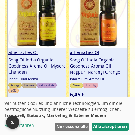
ätherisches Öl
ätherisches Öl
Song Of India Organic
Song Of India Organic
Goodness Aroma Oil Mysore
Goodness Aroma Oil
Chandan
Nagpuri Narangi Orange
Inhalt: 10ml Aroma Öl
Inhalt: 10ml Aroma Öl
harzig
hölzern
orientalisch
Citrus
fruchtig
süß
6,45 €
6,45 €
Wir nutzen Cookies und ähnliche Technologien, um dir die
inkl. MwtSt / zzgl. Versand
bestmögliche Nutzung unserer Webseite zu ermöglichen.
1 Ltr. / 645,00 €
inkl. MwtSt / zzgl. Versand
Essenziell, Statistik, Marketing & Externe Medien
1 Ltr. / 645,00 €
Mehr erfahren
Filter
Nur essenzielle
Alle akzeptieren