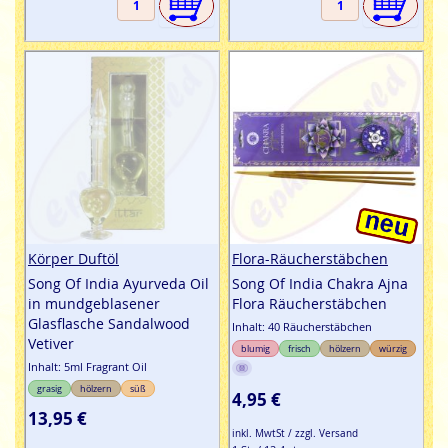
Körper Duftöl
Flora-Räucherstäbchen
Song Of India Ayurveda Oil
Song Of India Chakra Ajna
in mundgeblasener
Flora Räucherstäbchen
Glasflasche Sandalwood
Inhalt: 40 Räucherstäbchen
Vetiver
blumig
frisch
hölzern
würzig
Inhalt: 5ml Fragrant Oil
grasig
hölzern
süß
4,95 €
13,95 €
inkl. MwtSt / zzgl. Versand