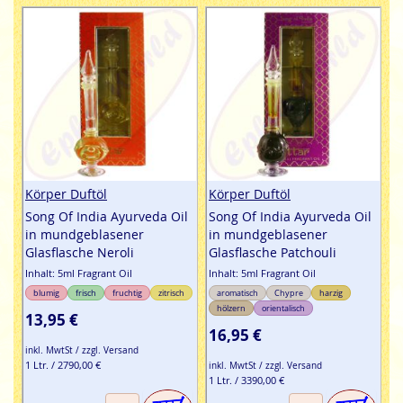
Körper Duftöl
Körper Duftöl
Song Of India Ayurveda Oil
Song Of India Ayurveda Oil
in mundgeblasener
in mundgeblasener
Glasflasche Neroli
Glasflasche Patchouli
Inhalt: 5ml Fragrant Oil
Inhalt: 5ml Fragrant Oil
blumig
frisch
fruchtig
zitrisch
aromatisch
Chypre
harzig
hölzern
orientalisch
13,95 €
16,95 €
inkl. MwtSt / zzgl. Versand
1 Ltr. / 2790,00 €
inkl. MwtSt / zzgl. Versand
1 Ltr. / 3390,00 €