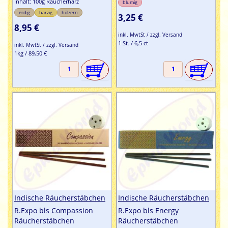
Inhalt: 100g Räucherharz
blumig
Ephra World Shop
bietet diese typisch indischen
erdig
harzig
hölzern
3,25 €
Räucherstäbchen und Räucherharze zu einem echt
8,95 €
günstigen Preis an und öffnet die Tore zu R.Expos
inkl. MwtSt / zzgl. Versand
mystischer Welt indischer Düfte. Einfach bestellen &
1 St. / 6,5 ct
inkl. MwtSt / zzgl. Versand
günstig kaufen - leicht gemacht.
1kg / 89,50 €
Indische Räucherstäbchen
Indische Räucherstäbchen
R.Expo bls Compassion
R.Expo bls Energy
Räucherstäbchen
Räucherstäbchen