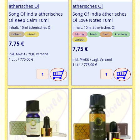
ätherisches Öl
ätherisches Öl
Song Of India ätherisches
Song Of India ätherisches
Öl Keep Calm 10ml
Öl Love Notes 10ml
Inhalt: 10ml ätherisches Öl
Inhalt: 10ml ätherisches Öl
hölzern
zitrisch
blumig
frisch
herb
kräuterig
zitrisch
7,75 €
7,75 €
inkl. MwtSt / zzgl. Versand
1 Ltr. / 775,00 €
inkl. MwtSt / zzgl. Versand
1 Ltr. / 775,00 €