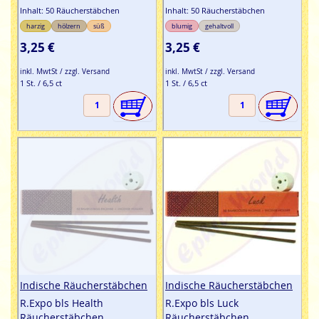
Inhalt: 50 Räucherstäbchen
Inhalt: 50 Räucherstäbchen
harzig
hölzern
süß
blumig
gehaltvoll
3,25 €
3,25 €
inkl. MwtSt / zzgl. Versand
inkl. MwtSt / zzgl. Versand
1 St. / 6,5 ct
1 St. / 6,5 ct
Indische Räucherstäbchen
Indische Räucherstäbchen
R.Expo bls Health
R.Expo bls Luck
Räucherstäbchen
Räucherstäbchen