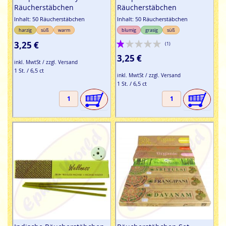
Räucherstäbchen
Räucherstäbchen
Inhalt: 50 Räucherstäbchen
Inhalt: 50 Räucherstäbchen
harzig
süß
warm
blumig
grasig
süß
Bewertung:
3,25 €
(1)
20%
3,25 €
inkl. MwtSt / zzgl. Versand
1 St. / 6,5 ct
inkl. MwtSt / zzgl. Versand
1 St. / 6,5 ct