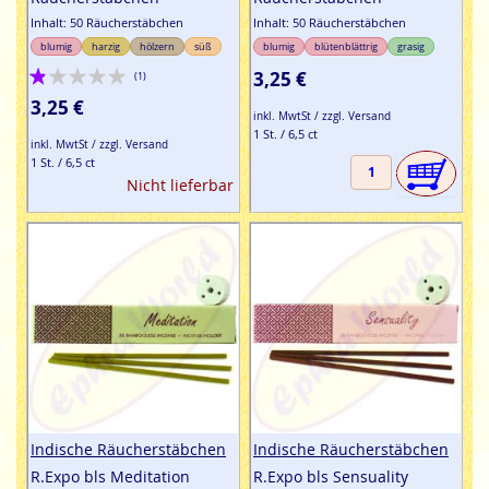
Inhalt: 50 Räucherstäbchen
Inhalt: 50 Räucherstäbchen
blumig
harzig
hölzern
süß
blumig
blütenblättrig
grasig
Bewertung:
3,25 €
(1)
20%
3,25 €
inkl. MwtSt / zzgl. Versand
1 St. / 6,5 ct
inkl. MwtSt / zzgl. Versand
1 St. / 6,5 ct
Nicht lieferbar
Indische Räucherstäbchen
Indische Räucherstäbchen
R.Expo bls Meditation
R.Expo bls Sensuality