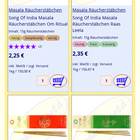
Masala Räucherstäbchen
Masala Räucherstäbchen
Song Of India Masala
Song Of India Masala
Räucherstäbchen Om Ritual
Räucherstäbchen Raas
Leela
Inhalt: 15g Räucherstäbchen
Inhalt: 15g Räucherstäbchen
harzig
kampferartig
würzig
Bewertung:
blumig
frisch
kräuterig
(2)
2,35 €
100%
2,25 €
inkl. MwtSt / zzgl. Versand
inkl. MwtSt / zzgl. Versand
1kg / 156,67 €
1kg / 150,00 €