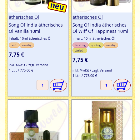
ätherisches Öl
ätherisches Öl
Song Of India ätherisches
Song Of India ätherisches
Öl Vanilla 10ml
Öl Wiff Of Happiness 10ml
Inhalt: 10ml ätherisches Öl
Inhalt: 10ml ätherisches Öl
süß
vanillig
fruchtig
spritzig
vanillig
zitrisch
7,75 €
7,75 €
inkl. MwtSt / zzgl. Versand
1 Ltr. / 775,00 €
inkl. MwtSt / zzgl. Versand
1 Ltr. / 775,00 €