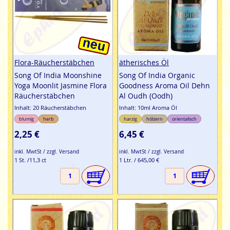
Flora-Räucherstäbchen
ätherisches Öl
Song Of India Moonshine
Song Of India Organic
Yoga Moonlit Jasmine Flora
Goodness Aroma Oil Dehn
Räucherstäbchen
Al Oudh (Oodh)
Inhalt: 20 Räucherstäbchen
Inhalt: 10ml Aroma Öl
blumig
herb
harzig
hölzern
orientalisch
2,25 €
6,45 €
inkl. MwtSt / zzgl. Versand
inkl. MwtSt / zzgl. Versand
1 St. /11,3 ct
1 Ltr. / 645,00 €