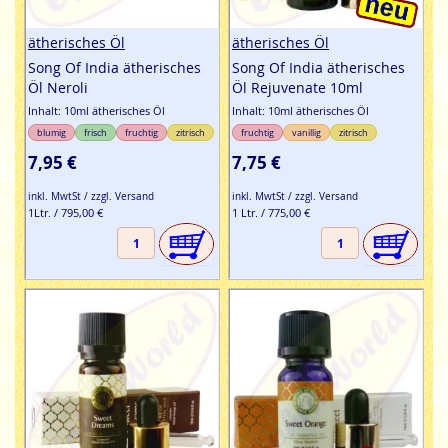
ätherisches Öl
ätherisches Öl
Song Of India ätherisches
Song Of India ätherisches
Öl Neroli
Öl Rejuvenate 10ml
Inhalt: 10ml ätherisches Öl
Inhalt: 10ml ätherisches Öl
blumig
frisch
fruchtig
zitrisch
fruchtig
vanillig
zitrisch
7,95 €
7,75 €
inkl. MwtSt / zzgl. Versand
inkl. MwtSt / zzgl. Versand
1Ltr. / 795,00 €
1 Ltr. / 775,00 €