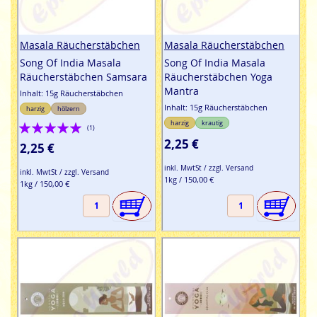
Masala Räucherstäbchen
Masala Räucherstäbchen
Song Of India Masala
Song Of India Masala
Räucherstäbchen Samsara
Räucherstäbchen Yoga
Mantra
Inhalt: 15g Räucherstäbchen
Inhalt: 15g Räucherstäbchen
harzig
hölzern
Bewertung:
harzig
krautig
(1)
2,25 €
100%
2,25 €
inkl. MwtSt / zzgl. Versand
inkl. MwtSt / zzgl. Versand
1kg / 150,00 €
1kg / 150,00 €