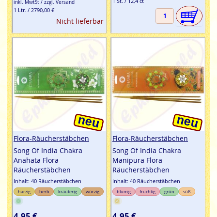
1 St. / 12,4 ct
inkl. MwtSt / zzgl. Versand
1 Ltr. / 2790,00 €
Nicht lieferbar
Flora-Räucherstäbchen
Flora-Räucherstäbchen
Song Of India Chakra
Song Of India Chakra
Anahata Flora
Manipura Flora
Räucherstäbchen
Räucherstäbchen
Inhalt: 40 Räucherstäbchen
Inhalt: 40 Räucherstäbchen
harzig
herb
kräuterig
würzig
blumig
fruchtig
grün
süß
4,95 €
4,95 €