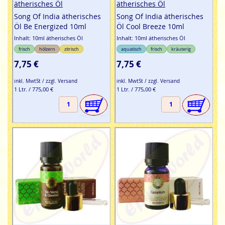
ätherisches Öl
ätherisches Öl
Song Of India ätherisches
Song Of India ätherisches
Öl Be Energized 10ml
Öl Cool Breeze 10ml
Inhalt: 10ml ätherisches Öl
Inhalt: 10ml ätherisches Öl
frisch
hölzern
zitrisch
aquatisch
frisch
kräuterig
7,75 €
7,75 €
inkl. MwtSt / zzgl. Versand
inkl. MwtSt / zzgl. Versand
1 Ltr. / 775,00 €
1 Ltr. / 775,00 €