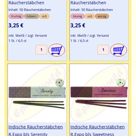
Räucherstäbchen
Räucherstäbchen
Inhalt: 50 Räucherstäbchen
Inhalt: 50 Räucherstäbchen
fruchtig
hölzern
süß
blumig
süß
würzig
3,25 €
3,25 €
inkl. MwtSt / zzgl. Versand
inkl. MwtSt / zzgl. Versand
1 St. / 6,5 ct
1 St. / 6,5 ct
Indische Räucherstäbchen
Indische Räucherstäbchen
R.Expo bls Serenity
R.Expo bls Sweetness