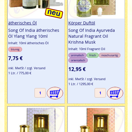
ätherisches Öl
Körper Duftöl
Song Of India ätherisches
Song Of India Ayurveda
Öl Ylang Ylang 10ml
Natural Fragrant Oil
Krishna Musk
Inhalt: 10ml ätherisches Öl
Inhalt: 10ml Fragrant Oil
blumig
animalisch
frisch
moschusartig
7,75 €
orientalisch
12,95 €
inkl. MwtSt / zzgl. Versand
1 Ltr. / 775,00 €
inkl. MwtSt / zzgl. Versand
1 Ltr. / 1295,00 €