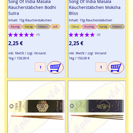
Song Of India Masala
Song Of India Masala
Räucherstäbchen Bodhi
Räucherstäbchen Moksha
Sutra
Bliss
Inhalt: 15g Räucherstäbchen
Inhalt: 15g Räucherstäbchen
blumig
harzig
hölzern
süß
Citrus
fruchtig
harzig
hölzern
Bewertung:
Bewertung:
(1)
(2)
100%
100%
2,25 €
2,25 €
inkl. MwtSt / zzgl. Versand
inkl. MwtSt / zzgl. Versand
1kg / 150,00 €
1kg / 150,00 €