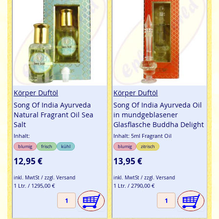
Körper Duftöl
Körper Duftöl
Song Of India Ayurveda
Song Of India Ayurveda Oil
Natural Fragrant Oil Sea
in mundgeblasener
Salt
Glasflasche Buddha Delight
Inhalt:
Inhalt: 5ml Fragrant Oil
blumig
frisch
kühl
blumig
zitrisch
12,95 €
13,95 €
inkl. MwtSt / zzgl. Versand
inkl. MwtSt / zzgl. Versand
1 Ltr. / 1295,00 €
1 Ltr. / 2790,00 €