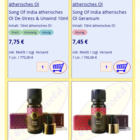
ätherisches Öl
ätherisches Öl
Song Of India ätherisches
Song Of India ätherisches
Öl De-Stress & Unwind 10ml
Öl Geranium
Inhalt: 10ml ätherisches Öl
Inhalt: 10ml ätherisches Öl
frisch
kräuterig
minzig
blumig
7,75 €
7,45 €
inkl. MwtSt / zzgl. Versand
inkl. MwtSt / zzgl. Versand
1 Ltr. / 775,00 €
1 Ltr. / 745,00 €