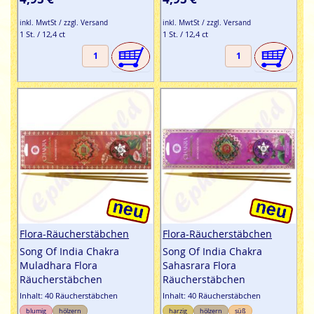
inkl. MwtSt / zzgl. Versand
inkl. MwtSt / zzgl. Versand
1 St. / 12,4 ct
1 St. / 12,4 ct
Flora-Räucherstäbchen
Flora-Räucherstäbchen
Song Of India Chakra
Song Of India Chakra
Muladhara Flora
Sahasrara Flora
Räucherstäbchen
Räucherstäbchen
Inhalt: 40 Räucherstäbchen
Inhalt: 40 Räucherstäbchen
blumig
hölzern
harzig
hölzern
süß