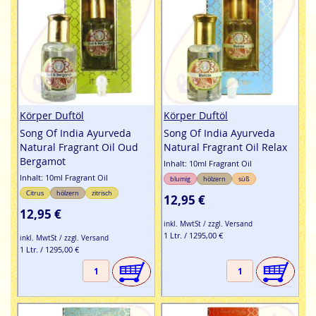
Körper Duftöl
Körper Duftöl
Song Of India Ayurveda
Song Of India Ayurveda
Natural Fragrant Oil Oud
Natural Fragrant Oil Relax
Bergamot
Inhalt: 10ml Fragrant Oil
Inhalt: 10ml Fragrant Oil
blumig
hölzern
süß
Citrus
hölzern
zitrisch
12,95 €
12,95 €
inkl. MwtSt / zzgl. Versand
1 Ltr. / 1295,00 €
inkl. MwtSt / zzgl. Versand
1 Ltr. / 1295,00 €