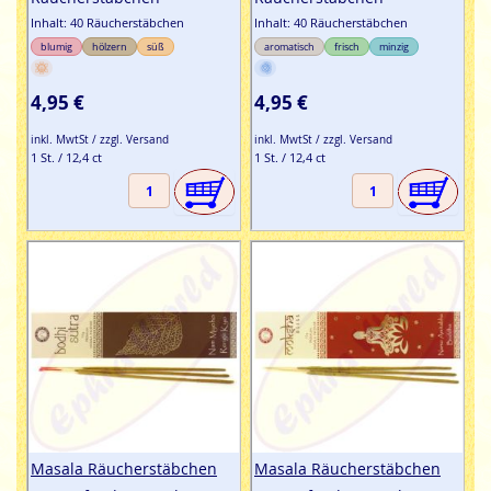
Inhalt: 40 Räucherstäbchen
Inhalt: 40 Räucherstäbchen
blumig
hölzern
süß
aromatisch
frisch
minzig
4,95 €
4,95 €
inkl. MwtSt / zzgl. Versand
inkl. MwtSt / zzgl. Versand
1 St. / 12,4 ct
1 St. / 12,4 ct
Masala Räucherstäbchen
Masala Räucherstäbchen