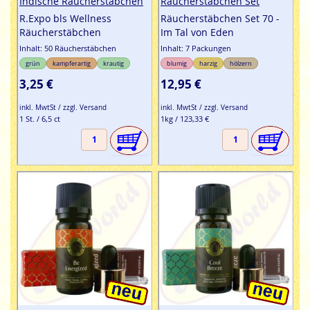
Indische Räucherstäbchen
Räucherstäbchen Set
R.Expo bls Wellness
Räucherstäbchen Set 70 -
Räucherstäbchen
Im Tal von Eden
Inhalt: 50 Räucherstäbchen
Inhalt: 7 Packungen
grün
kampferartig
krautig
blumig
harzig
hölzern
3,25 €
12,95 €
inkl. MwtSt / zzgl. Versand
inkl. MwtSt / zzgl. Versand
1 St. / 6,5 ct
1kg / 123,33 €