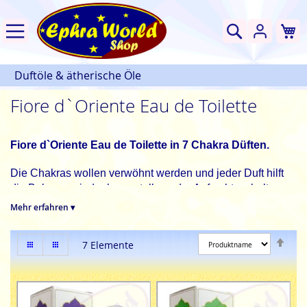
W
Suche
Duftöle & ätherische Öle
Fiore d`Oriente Eau de Toilette
Fiore d`Oriente Eau de Toilette in 7 Chakra Düften.
Die Chakras wollen verwöhnt werden und jeder Duft hilft
die Balance wieder herzustellen oder Aufrecht zu halten.
Mehr erfahren ▾
Ephra World Shop
hält alles für die duftende Verwöhnung
bereit. Einfach bestellen & günstig kaufen - leicht gemacht.
Abs
Anzeigen
Liste
Liste
7
Elemente
sor
als