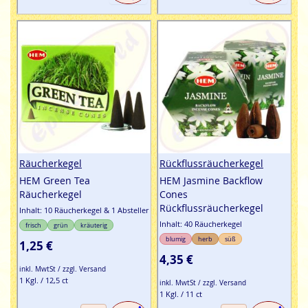
Räucherkegel
Rückflussräucherkegel
HEM Green Tea
HEM Jasmine Backflow
Räucherkegel
Cones
Rückflussräucherkegel
Inhalt: 10 Räucherkegel & 1 Absteller
Inhalt: 40 Räucherkegel
frisch
grün
kräuterig
blumig
herb
süß
1,25 €
4,35 €
inkl. MwtSt / zzgl. Versand
1 Kgl. / 12,5 ct
inkl. MwtSt / zzgl. Versand
1 Kgl. / 11 ct