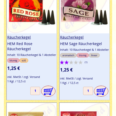
Räucherkegel
Räucherkegel
HEM Red Rose
HEM Sage Räucherkegel
Räucherkegel
Inhalt: 10 Räucherkegel & 1 Absteller
Inhalt: 10 Räucherkegel & 1 Absteller
aromatisch
blumig
linear
Bewertung:
blumig
süß
(1)
1,25 €
40%
1,25 €
inkl. MwtSt / zzgl. Versand
inkl. MwtSt / zzgl. Versand
1 Kgl. / 12,5 ct
1 Kgl. / 12,5 ct