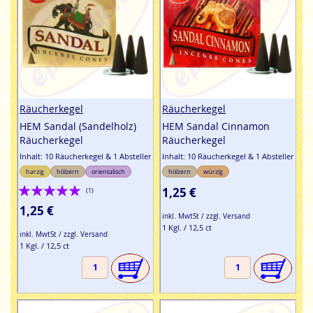
Räucherkegel
Räucherkegel
HEM Sandal (Sandelholz)
HEM Sandal Cinnamon
Räucherkegel
Räucherkegel
Inhalt: 10 Räucherkegel & 1 Absteller
Inhalt: 10 Räucherkegel & 1 Absteller
harzig
hölzern
orientalisch
hölzern
würzig
Bewertung:
1,25 €
(1)
100%
1,25 €
inkl. MwtSt / zzgl. Versand
1 Kgl. / 12,5 ct
inkl. MwtSt / zzgl. Versand
1 Kgl. / 12,5 ct