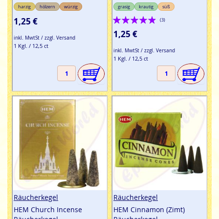
harzig
hölzern
würzig
grasig
krautig
süß
Bewertung:
1,25 €
(3)
93%
1,25 €
inkl. MwtSt / zzgl. Versand
1 Kgl. / 12,5 ct
inkl. MwtSt / zzgl. Versand
1 Kgl. / 12,5 ct
Räucherkegel
Räucherkegel
HEM Church Incense
HEM Cinnamon (Zimt)