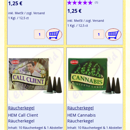
Bewertung:
1,25 €
(1)
100%
1,25 €
inkl. MwtSt / zzgl. Versand
1 Kgl. / 12,5 ct
inkl. MwtSt / zzgl. Versand
1 Kgl. / 12,5 ct
Räucherkegel
Räucherkegel
HEM Call Client
HEM Cannabis
Räucherkegel
Räucherkegel
Inhalt: 10 Räucherkegel & 1 Absteller
Inhalt: 10 Räucherkegel & 1 Absteller