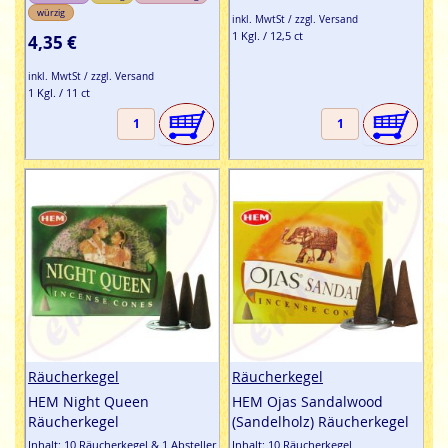
würzig
inkl. MwtSt / zzgl. Versand
1 Kgl. / 12,5 ct
4,35 €
inkl. MwtSt / zzgl. Versand
1 Kgl. / 11 ct
Räucherkegel
Räucherkegel
HEM Night Queen
HEM Ojas Sandalwood
Räucherkegel
(Sandelholz) Räucherkegel
Inhalt: 10 Räucherkegel & 1 Absteller
Inhalt: 10 Räucherkegel