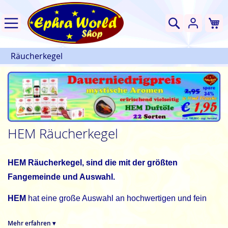
W
Suche
Räucherkegel
HEM Räucherkegel
HEM Räucherkegel, sind die mit der größten
Fangemeinde und Auswahl.
HEM
hat eine große Auswahl an hochwertigen und fein
duftenden Räucherkegeln. Für jeden Duftwunsch den
passende Räucherkegel. HEM machts möglich! Beste
Mehr erfahren ▾