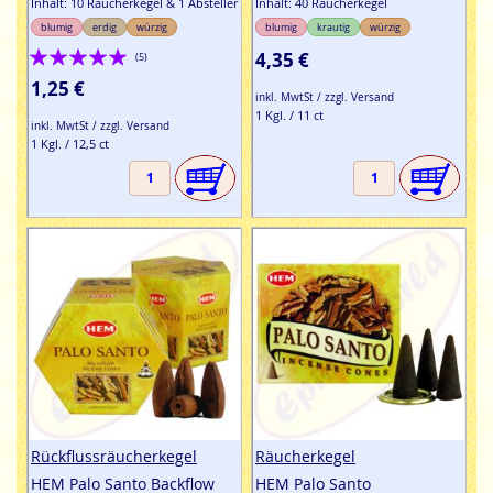
Inhalt: 10 Räucherkegel & 1 Absteller
Inhalt: 40 Räucherkegel
blumig
erdig
würzig
blumig
krautig
würzig
Bewertung:
4,35 €
(5)
100%
1,25 €
inkl. MwtSt / zzgl. Versand
1 Kgl. / 11 ct
inkl. MwtSt / zzgl. Versand
1 Kgl. / 12,5 ct
Rückflussräucherkegel
Räucherkegel
HEM Palo Santo Backflow
HEM Palo Santo