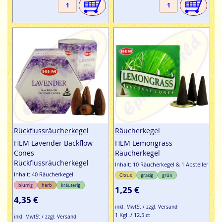
Rückflussräucherkegel
Räucherkegel
HEM Lavender Backflow
HEM Lemongrass
Cones
Räucherkegel
Rückflussräucherkegel
Inhalt: 10 Räucherkegel & 1 Absteller
Inhalt: 40 Räucherkegel
Citrus
grasig
grün
blumig
herb
kräuterig
1,25 €
4,35 €
inkl. MwtSt / zzgl. Versand
1 Kgl. / 12,5 ct
inkl. MwtSt / zzgl. Versand