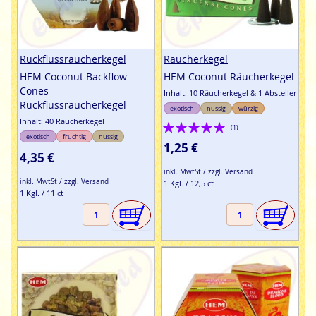
Rückflussräucherkegel
Räucherkegel
HEM Coconut Backflow
HEM Coconut Räucherkegel
Cones
Inhalt: 10 Räucherkegel & 1 Absteller
Rückflussräucherkegel
exotisch
nussig
würzig
Inhalt: 40 Räucherkegel
Bewertung:
(1)
exotisch
fruchtig
nussig
100%
1,25 €
4,35 €
inkl. MwtSt / zzgl. Versand
inkl. MwtSt / zzgl. Versand
1 Kgl. / 12,5 ct
1 Kgl. / 11 ct