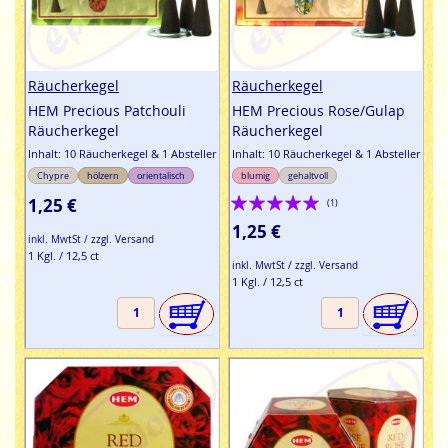
Räucherkegel
Räucherkegel
HEM Precious Patchouli
HEM Precious Rose/Gulap
Räucherkegel
Räucherkegel
Inhalt: 10 Räucherkegel & 1 Absteller
Inhalt: 10 Räucherkegel & 1 Absteller
Chypre
hölzern
orientalisch
blumig
gehaltvoll
Bewertung:
1,25 €
(1)
100%
1,25 €
inkl. MwtSt / zzgl. Versand
1 Kgl. / 12,5 ct
inkl. MwtSt / zzgl. Versand
1 Kgl. / 12,5 ct