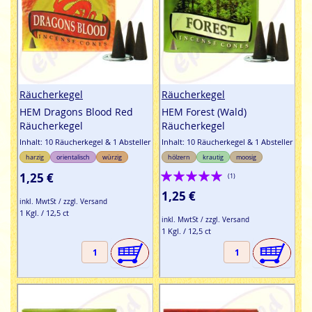
Räucherkegel
Räucherkegel
HEM Dragons Blood Red
HEM Forest (Wald)
Räucherkegel
Räucherkegel
Inhalt: 10 Räucherkegel & 1 Absteller
Inhalt: 10 Räucherkegel & 1 Absteller
harzig
orientalisch
würzig
hölzern
krautig
moosig
Bewertung:
1,25 €
(1)
100%
1,25 €
inkl. MwtSt / zzgl. Versand
1 Kgl. / 12,5 ct
inkl. MwtSt / zzgl. Versand
1 Kgl. / 12,5 ct