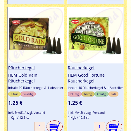
Räucherkegel
Räucherkegel
HEM Gold Rain
HEM Good Fortune
Räucherkegel
Räucherkegel
Inhalt: 10 Räucherkegel & 1 Absteller
Inhalt: 10 Räucherkegel & 1 Absteller
Citrus
fruchtig
blumig
harzig
krautig
süß
1,25 €
1,25 €
inkl. MwtSt / zzgl. Versand
inkl. MwtSt / zzgl. Versand
1 Kgl. / 12,5 ct
1 Kgl. / 12,5 ct