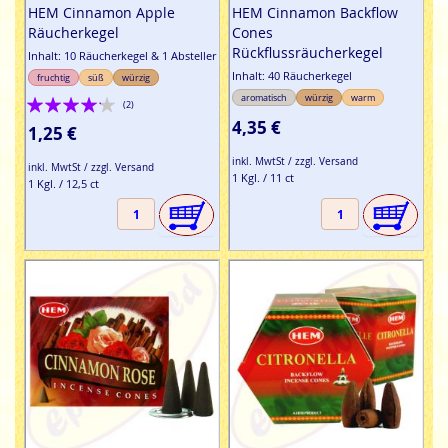
HEM Cinnamon Apple
HEM Cinnamon Backflow
Räucherkegel
Cones
Rückflussräucherkegel
Inhalt: 10 Räucherkegel & 1 Absteller
Inhalt: 40 Räucherkegel
fruchtig
süß
würzig
Bewertung:
aromatisch
würzig
warm
(2)
4,35 €
80%
1,25 €
inkl. MwtSt / zzgl. Versand
inkl. MwtSt / zzgl. Versand
1 Kgl. / 11 ct
1 Kgl. / 12,5 ct