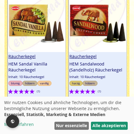
Räucherkegel
Räucherkegel
HEM Sandal Vanilla
HEM Sandalwood
Räucherkegel
(Sandelholz) Räucherkegel
Inhalt: 10 Räucherkegel
Inhalt: 10 Räucherkegel
blumig
hölzern
vanillig
harzig
hölzern
Bewertung:
Bewertung:
(1)
(1)
100%
100%
1,25 €
1,25 €
Wir nutzen Cookies und ähnliche Technologien, um dir die
bestmögliche Nutzung unserer Webseite zu ermöglichen.
inkl. MwtSt / zzgl. Versand
inkl. MwtSt / zzgl. Versand
Essenziell, Statistik, Marketing & Externe Medien
1 Kgl. / 12,5 ct
1 Kgl. / 12,5 ct
Mehr erfahren
Filter
Nur essenzielle
Alle akzeptieren