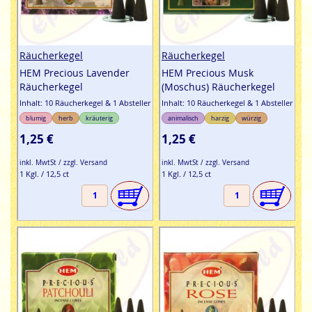
Räucherkegel
Räucherkegel
HEM Precious Lavender
HEM Precious Musk
Räucherkegel
(Moschus) Räucherkegel
Inhalt: 10 Räucherkegel & 1 Absteller
Inhalt: 10 Räucherkegel & 1 Absteller
blumig
herb
kräuterig
animalisch
harzig
würzig
1,25 €
1,25 €
inkl. MwtSt / zzgl. Versand
inkl. MwtSt / zzgl. Versand
1 Kgl. / 12,5 ct
1 Kgl. / 12,5 ct