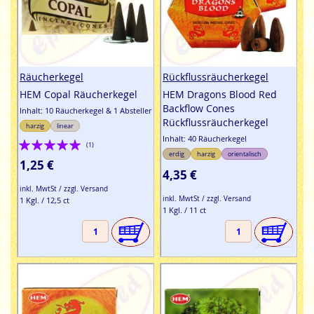
Räucherkegel
Rückflussräucherkegel
HEM Copal Räucherkegel
HEM Dragons Blood Red
Backflow Cones
Inhalt: 10 Räucherkegel & 1 Absteller
Rückflussräucherkegel
harzig
linear
Inhalt: 40 Räucherkegel
Bewertung:
(1)
erdig
harzig
orientalisch
100%
1,25 €
4,35 €
inkl. MwtSt / zzgl. Versand
inkl. MwtSt / zzgl. Versand
1 Kgl. / 12,5 ct
1 Kgl. / 11 ct