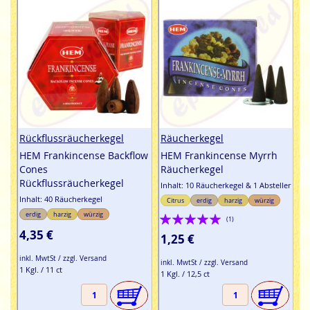
Rückflussräucherkegel
Räucherkegel
HEM Frankincense Backflow
HEM Frankincense Myrrh
Cones
Räucherkegel
Rückflussräucherkegel
Inhalt: 10 Räucherkegel & 1 Absteller
Inhalt: 40 Räucherkegel
Citrus
erdig
harzig
würzig
Bewertung:
erdig
harzig
würzig
(1)
4,35 €
100%
1,25 €
inkl. MwtSt / zzgl. Versand
inkl. MwtSt / zzgl. Versand
1 Kgl. / 11 ct
1 Kgl. / 12,5 ct