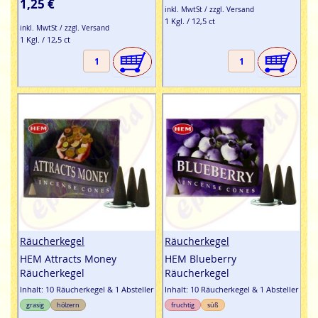
1,25 €
inkl. MwtSt / zzgl. Versand
1 Kgl. / 12,5 ct
inkl. MwtSt / zzgl. Versand
1 Kgl. / 12,5 ct
Räucherkegel
Räucherkegel
HEM Attracts Money
HEM Blueberry
Räucherkegel
Räucherkegel
Inhalt: 10 Räucherkegel & 1 Absteller
Inhalt: 10 Räucherkegel & 1 Absteller
grasig
hölzern
fruchtig
süß