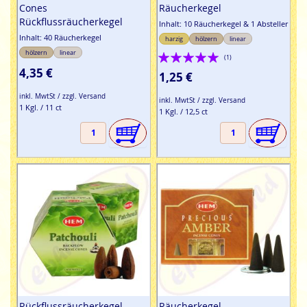
Cones
Räucherkegel
Rückflussräucherkegel
Inhalt: 10 Räucherkegel & 1 Absteller
Inhalt: 40 Räucherkegel
harzig
hölzern
linear
Bewertung:
hölzern
linear
(1)
4,35 €
100%
1,25 €
inkl. MwtSt / zzgl. Versand
inkl. MwtSt / zzgl. Versand
1 Kgl. / 11 ct
1 Kgl. / 12,5 ct
Rückflussräucherkegel
Räucherkegel