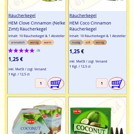
Räucherkegel
Räucherkegel
HEM Clove Cinnamon (Nelke
HEM Coco Cinnamon
Zimt) Räucherkegel
Räucherkegel
Inhalt: 10 Räucherkegel & 1 Absteller
Inhalt: 10 Räucherkegel & 1 Absteller
aromatisch
würzig
warm
nussig
süß
würzig
Bewertung:
1,25 €
(3)
100%
1,25 €
inkl. MwtSt / zzgl. Versand
1 Kgl. / 12,5 ct
inkl. MwtSt / zzgl. Versand
1 Kgl. / 12,5 ct