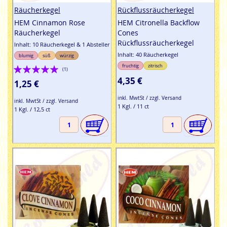
Räucherkegel
Rückflussräucherkegel
HEM Cinnamon Rose
HEM Citronella Backflow
Räucherkegel
Cones
Rückflussräucherkegel
Inhalt: 10 Räucherkegel & 1 Absteller
Inhalt: 40 Räucherkegel
blumig
süß
würzig
Bewertung:
fruchtig
zitrisch
(1)
4,35 €
100%
1,25 €
inkl. MwtSt / zzgl. Versand
inkl. MwtSt / zzgl. Versand
1 Kgl. / 11 ct
1 Kgl. / 12,5 ct