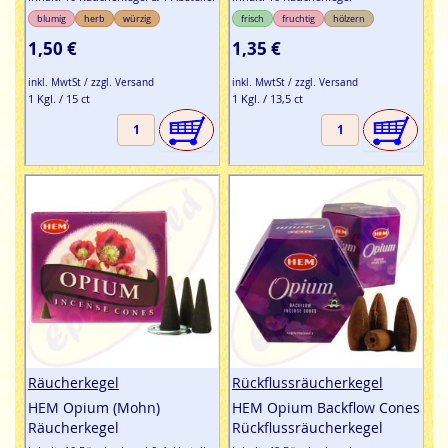
blumig
herb
würzig
frisch
fruchtig
hölzern
1,50 €
1,35 €
inkl. MwtSt / zzgl. Versand
inkl. MwtSt / zzgl. Versand
1 Kgl. / 15 ct
1 Kgl. / 13,5 ct
Räucherkegel
Rückflussräucherkegel
HEM Opium (Mohn)
HEM Opium Backflow Cones
Räucherkegel
Rückflussräucherkegel