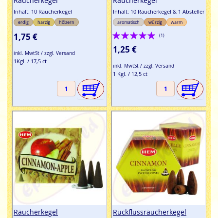
Räucherkegel
Räucherkegel
Inhalt: 10 Räucherkegel
Inhalt: 10 Räucherkegel & 1 Absteller
erdig
harzig
hölzern
aromatisch
würzig
warm
Bewertung:
1,75 €
(1)
100%
1,25 €
inkl. MwtSt / zzgl. Versand
1Kgl. / 17,5 ct
inkl. MwtSt / zzgl. Versand
1 Kgl. / 12,5 ct
Räucherkegel
Rückflussräucherkegel