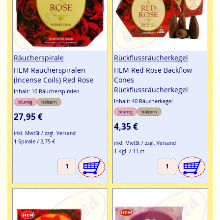
Räucherspirale
Rückflussräucherkegel
HEM Räucherspiralen
HEM Red Rose Backflow
(Incense Coils) Red Rose
Cones
Rückflussräucherkegel
Inhalt: 10 Räucherspiralen
Inhalt: 40 Räucherkegel
blumig
hölzern
blumig
hölzern
27,95 €
4,35 €
inkl. MwtSt / zzgl. Versand
1 Spirale / 2,75 €
inkl. MwtSt / zzgl. Versand
1 Kgl. / 11 ct