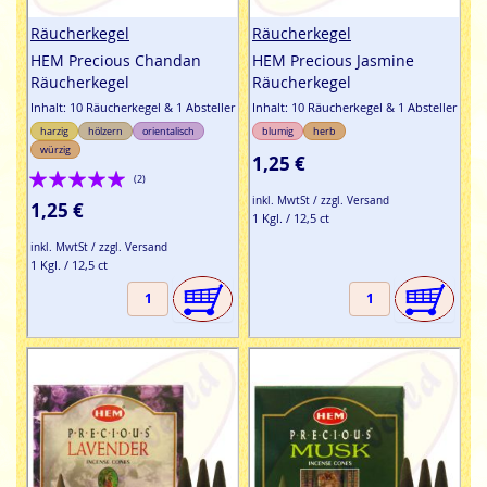
Räucherkegel
Räucherkegel
HEM Precious Chandan
HEM Precious Jasmine
Räucherkegel
Räucherkegel
Inhalt: 10 Räucherkegel & 1 Absteller
Inhalt: 10 Räucherkegel & 1 Absteller
harzig
hölzern
orientalisch
blumig
herb
würzig
1,25 €
Bewertung:
(2)
100%
inkl. MwtSt / zzgl. Versand
1,25 €
1 Kgl. / 12,5 ct
inkl. MwtSt / zzgl. Versand
1 Kgl. / 12,5 ct