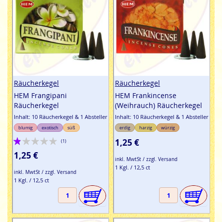
Räucherkegel
Räucherkegel
HEM Frangipani
HEM Frankincense
Räucherkegel
(Weihrauch) Räucherkegel
Inhalt: 10 Räucherkegel & 1 Absteller
Inhalt: 10 Räucherkegel & 1 Absteller
blumig
exotisch
süß
erdig
harzig
würzig
Bewertung:
1,25 €
(1)
20%
1,25 €
inkl. MwtSt / zzgl. Versand
1 Kgl. / 12,5 ct
inkl. MwtSt / zzgl. Versand
1 Kgl. / 12,5 ct