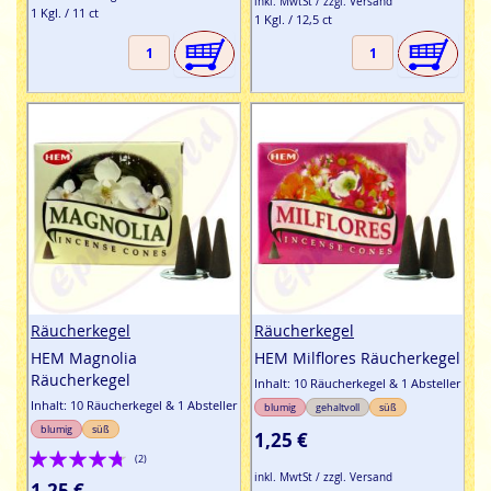
inkl. MwtSt / zzgl. Versand
1 Kgl. / 11 ct
1 Kgl. / 12,5 ct
Räucherkegel
Räucherkegel
HEM Magnolia
HEM Milflores Räucherkegel
Räucherkegel
Inhalt: 10 Räucherkegel & 1 Absteller
Inhalt: 10 Räucherkegel & 1 Absteller
blumig
gehaltvoll
süß
blumig
süß
1,25 €
Bewertung:
(2)
inkl. MwtSt / zzgl. Versand
90%
1,25 €