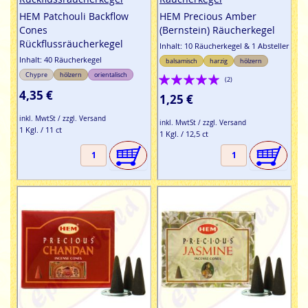
HEM Patchouli Backflow
HEM Precious Amber
Cones
(Bernstein) Räucherkegel
Rückflussräucherkegel
Inhalt: 10 Räucherkegel & 1 Absteller
Inhalt: 40 Räucherkegel
balsamisch
harzig
hölzern
Bewertung:
Chypre
hölzern
orientalisch
(2)
4,35 €
100%
1,25 €
inkl. MwtSt / zzgl. Versand
inkl. MwtSt / zzgl. Versand
1 Kgl. / 11 ct
1 Kgl. / 12,5 ct