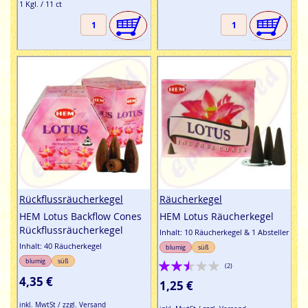
1 Kgl. / 11 ct
Rückflussräucherkegel
Räucherkegel
HEM Lotus Backflow Cones
HEM Lotus Räucherkegel
Rückflussräucherkegel
Inhalt: 10 Räucherkegel & 1 Absteller
Inhalt: 40 Räucherkegel
blumig
süß
Bewertung:
blumig
süß
(2)
4,35 €
50%
1,25 €
inkl. MwtSt / zzgl. Versand