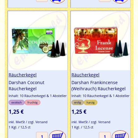
Räucherkegel
Räucherkegel
Darshan Coconut
Darshan Frankincense
Räucherkegel
(Weihrauch) Räucherkegel
Inhalt: 10 Räucherkegel & 1 Absteller
Inhalt: 10 Räucherkegel & 1 Absteller
exotisch
fruchtig
erdig
harzig
1,25 €
1,25 €
inkl. MwtSt / zzgl. Versand
inkl. MwtSt / zzgl. Versand
1 Kgl. / 12,5 ct
1 Kgl. / 12,5 ct