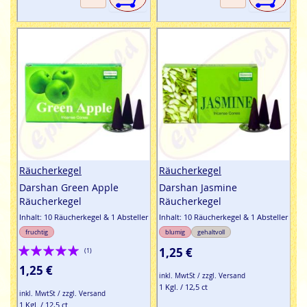
Räucherkegel
Räucherkegel
Darshan Green Apple
Darshan Jasmine
Räucherkegel
Räucherkegel
Inhalt: 10 Räucherkegel & 1 Absteller
Inhalt: 10 Räucherkegel & 1 Absteller
fruchtig
blumig
gehaltvoll
Bewertung:
1,25 €
(1)
100%
1,25 €
inkl. MwtSt / zzgl. Versand
1 Kgl. / 12,5 ct
inkl. MwtSt / zzgl. Versand
1 Kgl. / 12,5 ct