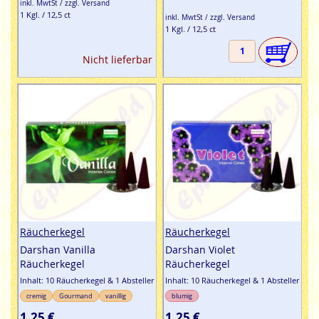
inkl. MwtSt / zzgl. Versand
1 Kgl. / 12,5 ct
inkl. MwtSt / zzgl. Versand
1 Kgl. / 12,5 ct
Nicht lieferbar
Räucherkegel
Räucherkegel
Darshan Vanilla
Darshan Violet
Räucherkegel
Räucherkegel
Inhalt: 10 Räucherkegel & 1 Absteller
Inhalt: 10 Räucherkegel & 1 Absteller
cremig
Gourmand
vanillig
blumig
1,25 €
1,25 €