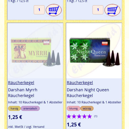
1 Kgl. / 12,5 ct
1 Kgl. / 12,5 ct
Räucherkegel
Räucherkegel
Darshan Myrrh
Darshan Night Queen
Räucherkegel
Räucherkegel
Inhalt: 10 Räucherkegel & 1 Absteller
Inhalt: 10 Räucherkegel & 1 Absteller
harzig
orientalisch
blumig
würzig
Bewertung:
1,25 €
(1)
100%
1,25 €
inkl. MwtSt / zzgl. Versand