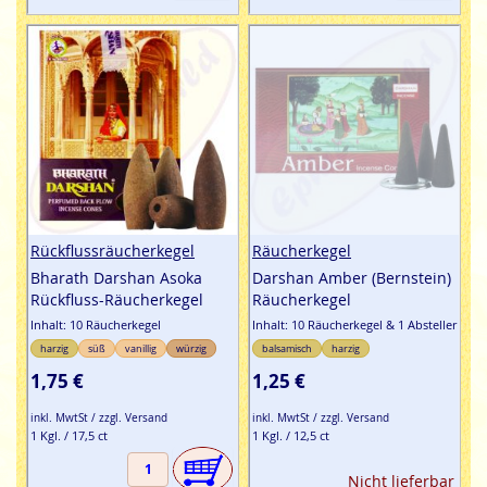
Rückflussräucherkegel
Räucherkegel
Bharath Darshan Asoka
Darshan Amber (Bernstein)
Rückfluss-Räucherkegel
Räucherkegel
Inhalt: 10 Räucherkegel
Inhalt: 10 Räucherkegel & 1 Absteller
harzig
süß
vanillig
würzig
balsamisch
harzig
1,75 €
1,25 €
inkl. MwtSt / zzgl. Versand
inkl. MwtSt / zzgl. Versand
1 Kgl. / 17,5 ct
1 Kgl. / 12,5 ct
Nicht lieferbar