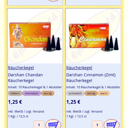
Räucherkegel
Räucherkegel
Darshan Chandan
Darshan Cinnamon (Zimt)
Räucherkegel
Räucherkegel
Inhalt: 10 Räucherkegel & 1 Absteller
Inhalt: 10 Räucherkegel & 1 Absteller
hölzern
orientalisch
würzig
aromatisch
würzig
warm
1,25 €
1,25 €
inkl. MwtSt / zzgl. Versand
inkl. MwtSt / zzgl. Versand
1 Kgl. / 12,5 ct
1 Kgl. / 12,5 ct