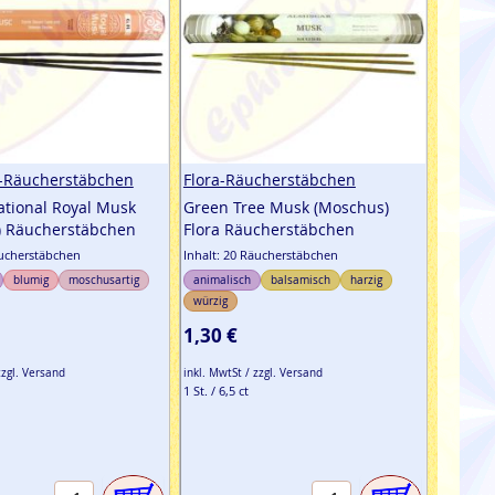
e-Räucherstäbchen
Flora-Räucherstäbchen
ational Royal Musk
Green Tree Musk (Moschus)
) Räucherstäbchen
Flora Räucherstäbchen
äucherstäbchen
Inhalt: 20 Räucherstäbchen
blumig
moschusartig
animalisch
balsamisch
harzig
würzig
1,30 €
zzgl. Versand
inkl. MwtSt / zzgl. Versand
1 St. / 6,5 ct