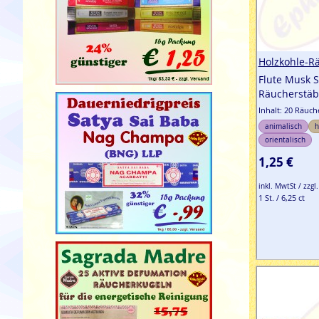
Holzkohle-R
Flute Musk 
Räucherstä
Inhalt: 20 Räuc
animalisch
h
orientalisch
1,25 €
inkl. MwtSt / zzgl
1 St. / 6,25 ct