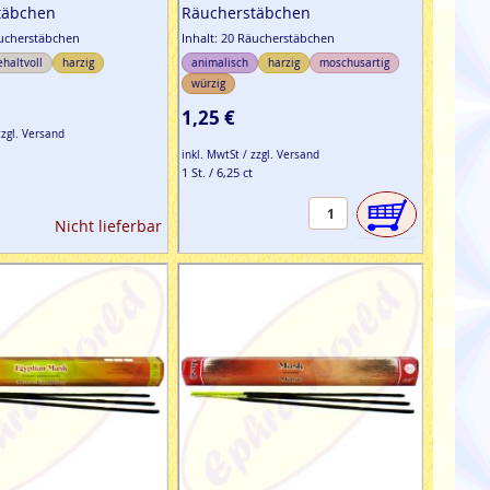
täbchen
Räucherstäbchen
äucherstäbchen
Inhalt: 20 Räucherstäbchen
ehaltvoll
harzig
animalisch
harzig
moschusartig
würzig
1,25 €
zzgl. Versand
inkl. MwtSt / zzgl. Versand
1 St. / 6,25 ct
Nicht lieferbar