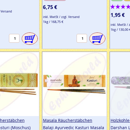
Bewertung
6,75 €
. Versand
100%
1,95 €
inkl. MwtSt / zzgl. Versand
1kg / 168,75 €
inkl. MwtSt / 
1kg / 130,00 
herstäbchen
Masala Räucherstäbchen
Holzkohl
sturi (Moschus)
Balaji Ayurvedic Kasturi Masala
Darshan 