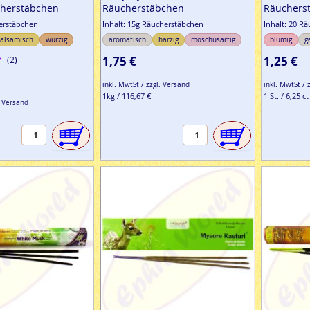
herstäbchen
Räucherstäbchen
Räuchers
herstäbchen
Inhalt: 15g Räucherstäbchen
Inhalt: 20 R
alsamisch
würzig
aromatisch
harzig
moschusartig
blumig
g
1,75 €
1,25 €
(2)
inkl. MwtSt / zzgl. Versand
inkl. MwtSt / 
1kg / 116,67 €
1 St. / 6,25 ct
. Versand