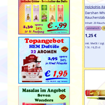
Holzkohle-R
Darshan Whi
Räucherstä
Inhalt: 20 Räuc
animalisch
h
1,25 €
inkl. MwtSt / zzgl
1 St. / 6,25 ct