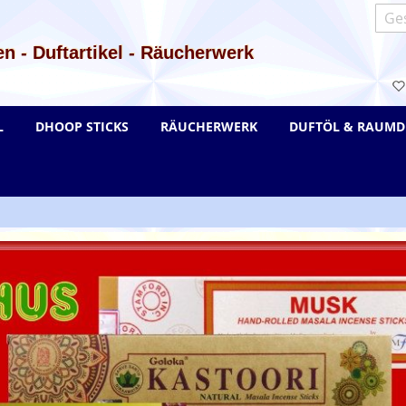
Such
n - Duftartikel - Räucherwerk
L
DHOOP STICKS
RÄUCHERWERK
DUFTÖL & RAUMD