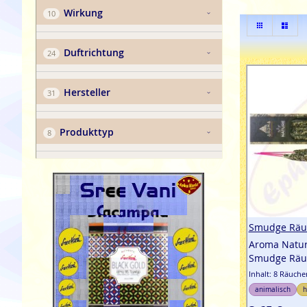
Wirkung
Anzeig
Liste
List
als
Duftrichtung
Hersteller
Produkttyp
Smudge Räu
Aroma Natur
Smudge Räu
Inhalt: 8 Räuch
animalisch
h