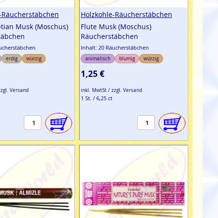
e-Räucherstäbchen
Holzkohle-Räucherstäbchen
ptian Musk (Moschus)
Flute Musk (Moschus)
täbchen
Räucherstäbchen
äucherstäbchen
Inhalt: 20 Räucherstäbchen
erdig
würzig
animalisch
blumig
würzig
1,25 €
zzgl. Versand
inkl. MwtSt / zzgl. Versand
1 St. / 6,25 ct