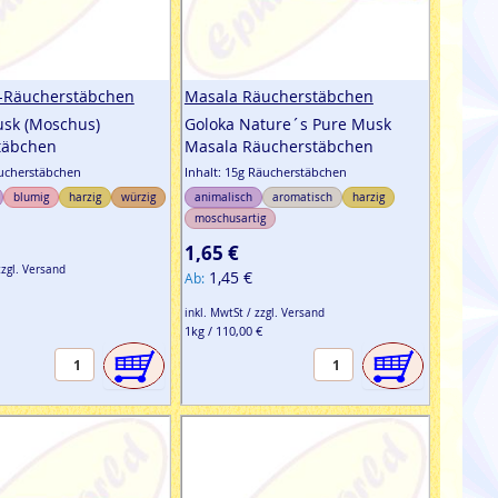
e-Räucherstäbchen
Masala Räucherstäbchen
usk (Moschus)
Goloka Nature´s Pure Musk
täbchen
Masala Räucherstäbchen
äucherstäbchen
Inhalt: 15g Räucherstäbchen
blumig
harzig
würzig
animalisch
aromatisch
harzig
moschusartig
1,65 €
zzgl. Versand
1,45 €
Ab
inkl. MwtSt / zzgl. Versand
1kg / 110,00 €