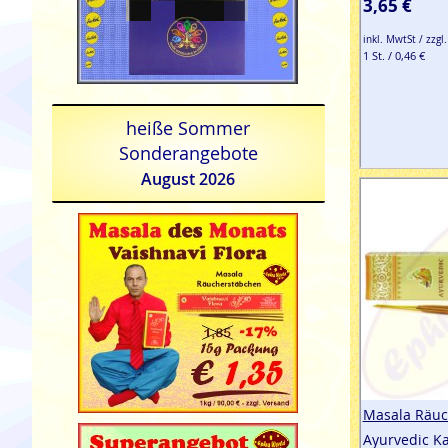
3,65 €
inkl. MwtSt / zzgl
1 St. / 0,46 €
heiße Sommer
Sonderangebote
August 2026
Masala Räuc
Ayurvedic Ka