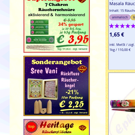
Masala Räuc
Inhalt: 15 Räuc
animalisch
b
Bewertung:
100%
1,65 €
inkl. MwtSt / zzgl
1kg / 110,00 €