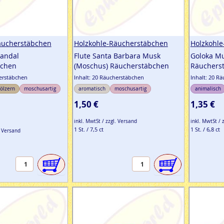
äucherstäbchen
Holzkohle-Räucherstäbchen
Holzkohl
Sandal
Flute Santa Barbara Musk
Goloka M
bchen
(Moschus) Räucherstäbchen
Räuchers
herstäbchen
Inhalt: 20 Räucherstäbchen
Inhalt: 20 R
ölzern
moschusartig
aromatisch
moschusartig
animalisch
1,50 €
1,35 €
inkl. MwtSt / zzgl. Versand
inkl. MwtSt / 
1 St. / 7,5 ct
1 St. / 6,8 ct
. Versand