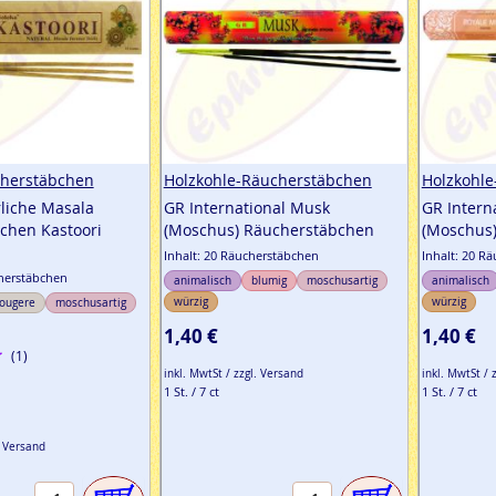
herstäbchen
Holzkohle-Räucherstäbchen
Holzkohl
liche Masala
GR International Musk
GR Intern
chen Kastoori
(Moschus) Räucherstäbchen
(Moschus
Inhalt: 20 Räucherstäbchen
Inhalt: 20 R
cherstäbchen
animalisch
blumig
moschusartig
animalisch
würzig
würzig
ougere
moschusartig
1,40 €
1,40 €
(1)
inkl. MwtSt / zzgl. Versand
inkl. MwtSt / 
1 St. / 7 ct
1 St. / 7 ct
. Versand