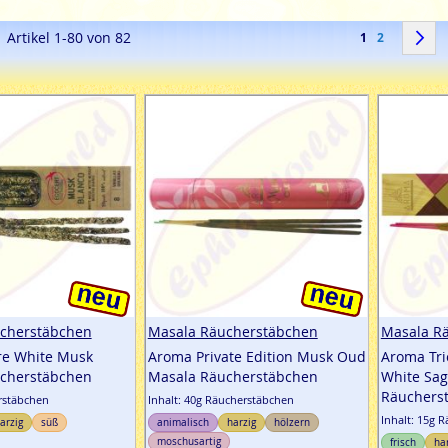
en
Seite
e
Artikel
1
-
80
von
82
Sie lesen gerad
Seite
S
1
2
cherstäbchen
Masala Räucherstäbchen
Masala R
e White Musk
Aroma Private Edition Musk Oud
Aroma Tri
cherstäbchen
Masala Räucherstäbchen
White Sa
Räuchers
erstäbchen
Inhalt: 40g Räucherstäbchen
Inhalt: 15g 
arzig
süß
animalisch
harzig
hölzern
moschusartig
frisch
ha