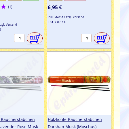
:
6,95 €
(1)
inkl. MwtSt / zzgl. Versand
1 St. / 0,87 €
zzgl. Versand
€
e-Räucherstäbchen
Holzkohle-Räucherstäbchen
Lavender Rose Musk
Darshan Musk (Moschus)