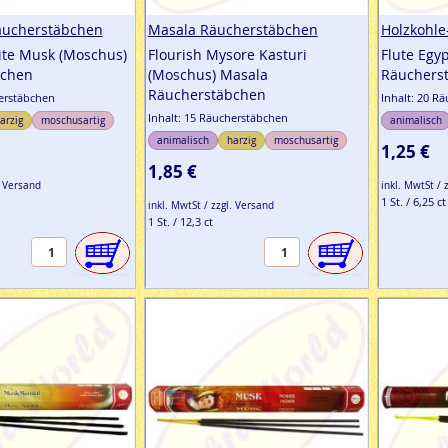
äucherstäbchen
Masala Räucherstäbchen
Holzkohl
te Musk (Moschus)
Flourish Mysore Kasturi
Flute Egy
bchen
(Moschus) Masala
Räuchers
Räucherstäbchen
herstäbchen
Inhalt: 20 R
Inhalt: 15 Räucherstäbchen
arzig
moschusartig
animalisch
animalisch
harzig
moschusartig
1,25 €
1,85 €
. Versand
inkl. MwtSt / 
1 St. / 6,25 ct
inkl. MwtSt / zzgl. Versand
1 St. / 12,3 ct