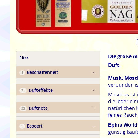
Die große A
Filter
Duft.
Beschaffenheit
Musk, Mosch
verbunden is
Dufteffekte
Moschus ist 
die jeder ei
natürlichen
Duftnote
feines Räuch
Ephra World
Ecocert
günstig kaufe