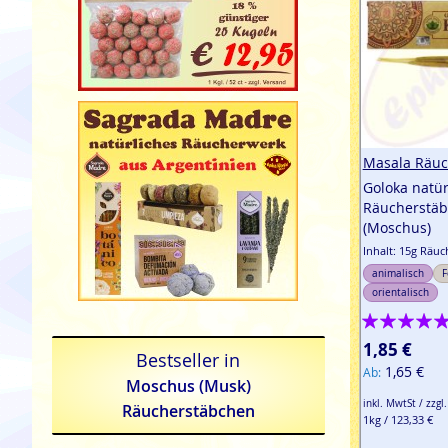
Masala Räuc
Goloka natür
Räucherstäb
(Moschus)
Inhalt: 15g Räu
animalisch
F
orientalisch
Bewertung:
100%
1,85 €
Bestseller in
1,65 €
Ab
Moschus (Musk)
inkl. MwtSt / zzgl
Räucherstäbchen
1kg / 123,33 €