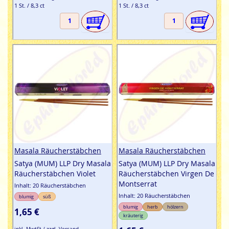
1 St. / 8,3 ct
1 St. / 8,3 ct
Masala Räucherstäbchen
Masala Räucherstäbchen
Satya (MUM) LLP Dry Masala
Satya (MUM) LLP Dry Masala
Räucherstäbchen Violet
Räucherstäbchen Virgen De
Montserrat
Inhalt: 20 Räucherstäbchen
Inhalt: 20 Räucherstäbchen
blumig
süß
blumig
herb
hölzern
1,65 €
kräuterig