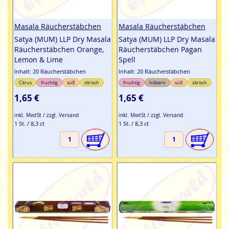
Masala Räucherstäbchen
Masala Räucherstäbchen
Satya (MUM) LLP Dry Masala
Satya (MUM) LLP Dry Masala
Räucherstäbchen Orange,
Räucherstäbchen Pagan
Lemon & Lime
Spell
Inhalt: 20 Räucherstäbchen
Inhalt: 20 Räucherstäbchen
Citrus
fruchtig
süß
zitrisch
fruchtig
hölzern
süß
zitrisch
1,65 €
1,65 €
inkl. MwtSt / zzgl. Versand
inkl. MwtSt / zzgl. Versand
1 St. / 8,3 ct
1 St. / 8,3 ct