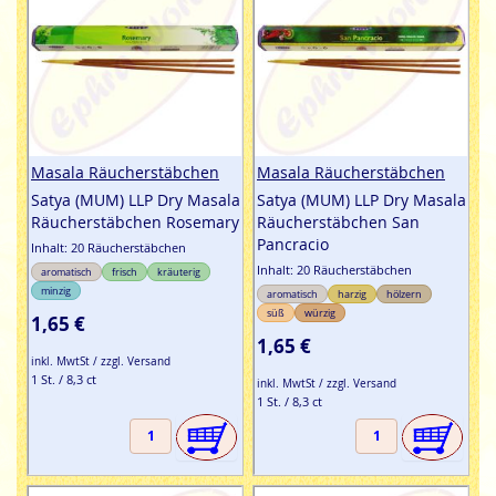
Masala Räucherstäbchen
Masala Räucherstäbchen
Satya (MUM) LLP Dry Masala
Satya (MUM) LLP Dry Masala
Räucherstäbchen Rosemary
Räucherstäbchen San
Pancracio
Inhalt: 20 Räucherstäbchen
Inhalt: 20 Räucherstäbchen
aromatisch
frisch
kräuterig
minzig
aromatisch
harzig
hölzern
süß
würzig
1,65 €
1,65 €
inkl. MwtSt / zzgl. Versand
1 St. / 8,3 ct
inkl. MwtSt / zzgl. Versand
1 St. / 8,3 ct