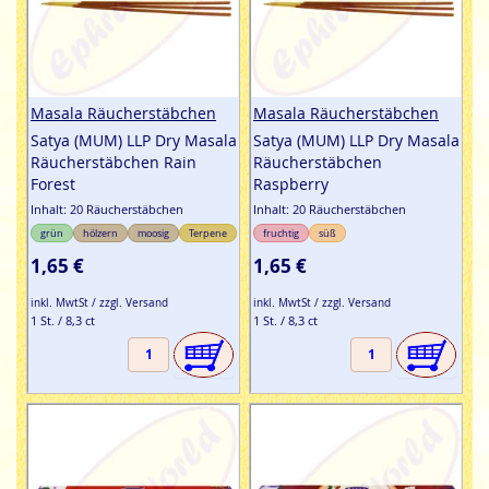
Masala Räucherstäbchen
Masala Räucherstäbchen
Satya (MUM) LLP Dry Masala
Satya (MUM) LLP Dry Masala
Räucherstäbchen Rain
Räucherstäbchen
Forest
Raspberry
Inhalt: 20 Räucherstäbchen
Inhalt: 20 Räucherstäbchen
grün
hölzern
moosig
Terpene
fruchtig
süß
1,65 €
1,65 €
inkl. MwtSt / zzgl. Versand
inkl. MwtSt / zzgl. Versand
1 St. / 8,3 ct
1 St. / 8,3 ct