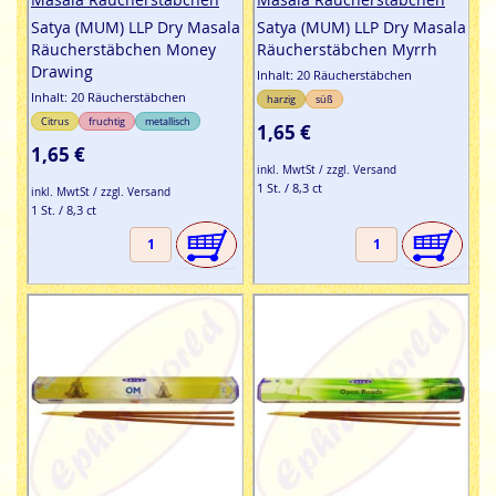
Satya (MUM) LLP Dry Masala
Satya (MUM) LLP Dry Masala
Räucherstäbchen Money
Räucherstäbchen Myrrh
Drawing
Inhalt: 20 Räucherstäbchen
Inhalt: 20 Räucherstäbchen
harzig
süß
Citrus
fruchtig
metallisch
1,65 €
1,65 €
inkl. MwtSt / zzgl. Versand
1 St. / 8,3 ct
inkl. MwtSt / zzgl. Versand
1 St. / 8,3 ct