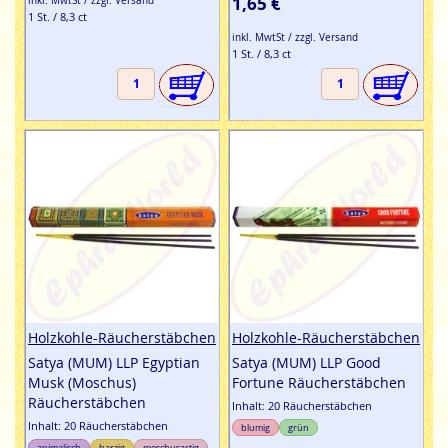
1,65 €
inkl. MwtSt / zzgl. Versand
1 St. / 8,3 ct
inkl. MwtSt / zzgl. Versand
1 St. / 8,3 ct
Holzkohle-Räucherstäbchen
Holzkohle-Räucherstäbchen
Satya (MUM) LLP Egyptian
Satya (MUM) LLP Good
Musk (Moschus)
Fortune Räucherstäbchen
Räucherstäbchen
Inhalt: 20 Räucherstäbchen
Inhalt: 20 Räucherstäbchen
blumig
grün
animalisch
harzig
moschusartig