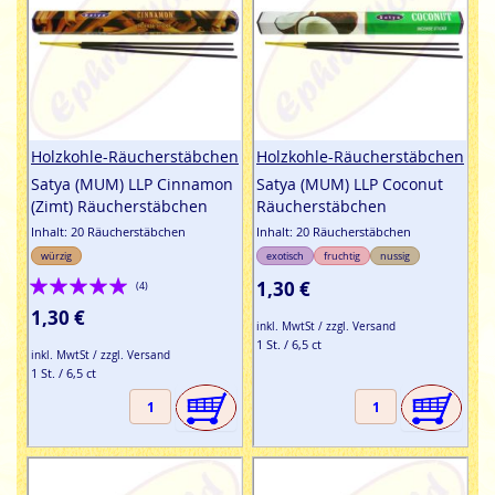
Holzkohle-Räucherstäbchen
Holzkohle-Räucherstäbchen
Satya (MUM) LLP Cinnamon
Satya (MUM) LLP Coconut
(Zimt) Räucherstäbchen
Räucherstäbchen
Inhalt: 20 Räucherstäbchen
Inhalt: 20 Räucherstäbchen
würzig
exotisch
fruchtig
nussig
Bewertung:
1,30 €
(4)
95%
1,30 €
inkl. MwtSt / zzgl. Versand
1 St. / 6,5 ct
inkl. MwtSt / zzgl. Versand
1 St. / 6,5 ct