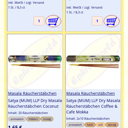
inkl. MwtSt / zzgl. Versand
1 St. / 8,3 ct
inkl. MwtSt / zzgl. Versand
1 St. / 8,3 ct
Masala Räucherstäbchen
Masala Räucherstäbchen
Satya (MUM) LLP Dry Masala
Satya (MUM) LLP Dry Masala
Räucherstäbchen Coconut
Räucherstäbchen Coffee &
Cafe Mokka
Inhalt: 20 Räucherstäbchen
Inhalt: 2x10 Räucherstäbchen
aromatisch
hölzern
nussig
aromatisch
herb
süß
würzig
1,65 €