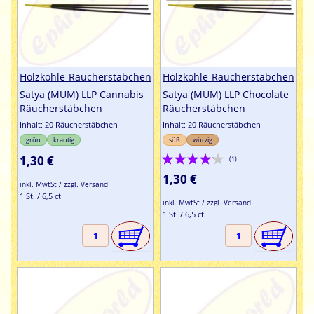
Holzkohle-Räucherstäbchen
Holzkohle-Räucherstäbchen
Satya (MUM) LLP Cannabis
Satya (MUM) LLP Chocolate
Räucherstäbchen
Räucherstäbchen
Inhalt: 20 Räucherstäbchen
Inhalt: 20 Räucherstäbchen
grün
krautig
süß
würzig
Bewertung:
1,30 €
(1)
80%
1,30 €
inkl. MwtSt / zzgl. Versand
1 St. / 6,5 ct
inkl. MwtSt / zzgl. Versand
1 St. / 6,5 ct