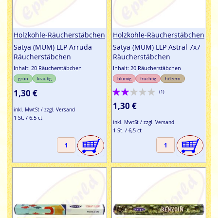
Holzkohle-Räucherstäbchen
Holzkohle-Räucherstäbchen
Satya (MUM) LLP Arruda
Satya (MUM) LLP Astral 7x7
Räucherstäbchen
Räucherstäbchen
Inhalt: 20 Räucherstäbchen
Inhalt: 20 Räucherstäbchen
grün
krautig
blumig
fruchtig
hölzern
Bewertung:
1,30 €
(1)
40%
1,30 €
inkl. MwtSt / zzgl. Versand
1 St. / 6,5 ct
inkl. MwtSt / zzgl. Versand
1 St. / 6,5 ct