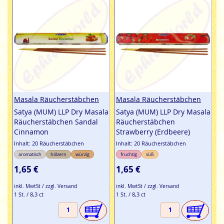
Masala Räucherstäbchen
Masala Räucherstäbchen
Satya (MUM) LLP Dry Masala
Satya (MUM) LLP Dry Masala
Räucherstäbchen Sandal
Räucherstäbchen
Cinnamon
Strawberry (Erdbeere)
Inhalt: 20 Räucherstäbchen
Inhalt: 20 Räucherstäbchen
aromatisch
hölzern
würzig
fruchtig
süß
1,65 €
1,65 €
inkl. MwtSt / zzgl. Versand
inkl. MwtSt / zzgl. Versand
1 St. / 8,3 ct
1 St. / 8,3 ct