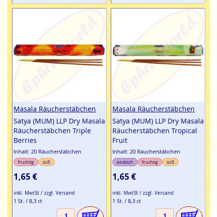
Masala Räucherstäbchen
Masala Räucherstäbchen
Satya (MUM) LLP Dry Masala
Satya (MUM) LLP Dry Masala
Räucherstäbchen Triple
Räucherstäbchen Tropical
Berries
Fruit
Inhalt: 20 Räucherstäbchen
Inhalt: 20 Räucherstäbchen
fruchtig
süß
exotisch
fruchtig
süß
1,65 €
1,65 €
inkl. MwtSt / zzgl. Versand
inkl. MwtSt / zzgl. Versand
1 St. / 8,3 ct
1 St. / 8,3 ct