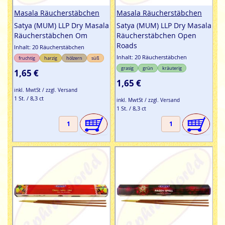
Masala Räucherstäbchen
Masala Räucherstäbchen
Satya (MUM) LLP Dry Masala
Satya (MUM) LLP Dry Masala
Räucherstäbchen Om
Räucherstäbchen Open
Roads
Inhalt: 20 Räucherstäbchen
Inhalt: 20 Räucherstäbchen
fruchtig
harzig
hölzern
süß
grasig
grün
kräuterig
1,65 €
1,65 €
inkl. MwtSt / zzgl. Versand
1 St. / 8,3 ct
inkl. MwtSt / zzgl. Versand
1 St. / 8,3 ct