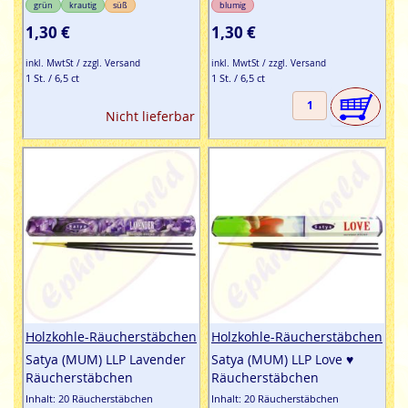
grün
krautig
süß
blumig
1,30 €
1,30 €
inkl. MwtSt / zzgl. Versand
inkl. MwtSt / zzgl. Versand
1 St. / 6,5 ct
1 St. / 6,5 ct
Nicht lieferbar
Holzkohle-Räucherstäbchen
Holzkohle-Räucherstäbchen
Satya (MUM) LLP Lavender
Satya (MUM) LLP Love ♥
Räucherstäbchen
Räucherstäbchen
Inhalt: 20 Räucherstäbchen
Inhalt: 20 Räucherstäbchen