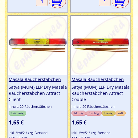
Masala Räucherstäbchen
Masala Räucherstäbchen
Satya (MUM) LLP Dry Masala
Satya (MUM) LLP Dry Masala
Räucherstäbchen Attract
Räucherstäbchen Attract
Client
Couple
Inhalt: 20 Räucherstäbchen
Inhalt: 20 Räucherstäbchen
kräuterig
blumig
fruchtig
harzig
süß
1,65 €
1,65 €
inkl. MwtSt / zzgl. Versand
inkl. MwtSt / zzgl. Versand
1 St. / 8,3 ct
1 St. / 8,3 ct