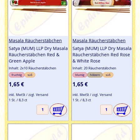
Masala Räucherstäbchen
Masala Räucherstäbchen
Satya (MUM) LLP Dry Masala
Satya (MUM) LLP Dry Masala
Räucherstäbchen Red &
Räucherstäbchen Red Rose
Green Apple
& White Rose
Inhalt: 2x10 Räucherstäbchen
Inhalt: 20 Räucherstäbchen
fruchtig
süß
blumig
hölzern
süß
1,65 €
1,65 €
inkl. MwtSt / zzgl. Versand
inkl. MwtSt / zzgl. Versand
1 St. / 8,3 ct
1 St. / 8,3 ct