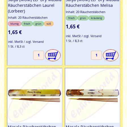
Räucherstäbchen Laurel
Räucherstäbchen Melisa
(Lorbeer)
Inhalt: 20 Räucherstäbchen
Inhalt: 20 Räucherstäbchen
frisch
grün
kräuterig
blumig
frisch
grün
süß
1,65 €
1,65 €
inkl. MwtSt / zzgl. Versand
1 St. / 8,3 ct
inkl. MwtSt / zzgl. Versand
1 St. / 8,3 ct
Masala Räucherstäbchen
Masala Räucherstäbchen