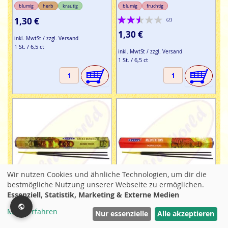
blumig
herb
krautig
blumig
fruchtig
Bewertung:
1,30 €
(2)
50%
1,30 €
inkl. MwtSt / zzgl. Versand
1 St. / 6,5 ct
inkl. MwtSt / zzgl. Versand
1 St. / 6,5 ct
Wir nutzen Cookies und ähnliche Technologien, um dir die
bestmögliche Nutzung unserer Webseite zu ermöglichen.
Essenziell, Statistik, Marketing & Externe Medien
Holzkohle-Räucherstäbchen
Holzkohle-Räucherstäbchen
Mehr erfahren
Filter
Nur essenzielle
Alle akzeptieren
Satya (MUM) LLP Lucky
Satya (MUM) LLP Meditation
Buddha Räucherstäbchen
Räucherstäbchen