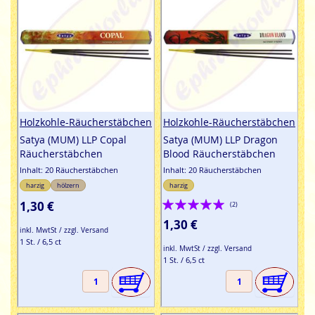
Holzkohle-Räucherstäbchen
Holzkohle-Räucherstäbchen
Satya (MUM) LLP Copal
Satya (MUM) LLP Dragon
Räucherstäbchen
Blood Räucherstäbchen
Inhalt: 20 Räucherstäbchen
Inhalt: 20 Räucherstäbchen
harzig
hölzern
harzig
Bewertung:
1,30 €
(2)
100%
1,30 €
inkl. MwtSt / zzgl. Versand
1 St. / 6,5 ct
inkl. MwtSt / zzgl. Versand
1 St. / 6,5 ct