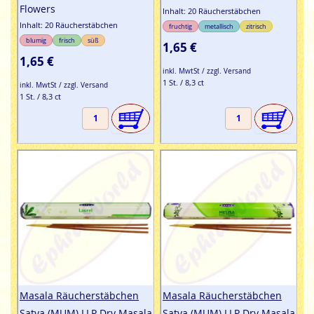
Flowers
Inhalt: 20 Räucherstäbchen
Inhalt: 20 Räucherstäbchen
fruchtig
metallisch
zitrisch
blumig
frisch
süß
1,65 €
1,65 €
inkl. MwtSt / zzgl. Versand
1 St. / 8,3 ct
inkl. MwtSt / zzgl. Versand
1 St. / 8,3 ct
Masala Räucherstäbchen
Masala Räucherstäbchen
Satya (MUM) LLP Dry Masala
Satya (MUM) LLP Dry Masala