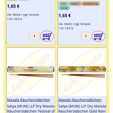
frisch
hölzern
kampferartig
1,65 €
minzig
1,65 €
inkl. MwtSt / zzgl. Versand
1 St. / 8,3 ct
inkl. MwtSt / zzgl. Versand
1 St. / 8,3 ct
Masala Räucherstäbchen
Masala Räucherstäbchen
Satya (MUM) LLP Dry Masala
Satya (MUM) LLP Dry Masala
Räucherstäbchen Festival of
Räucherstäbchen Gold Rain