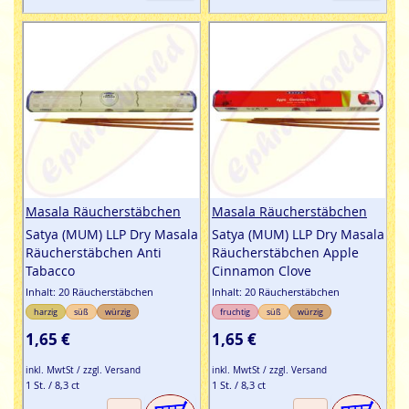
Masala Räucherstäbchen
Masala Räucherstäbchen
Satya (MUM) LLP Dry Masala
Satya (MUM) LLP Dry Masala
Räucherstäbchen Anti
Räucherstäbchen Apple
Tabacco
Cinnamon Clove
Inhalt: 20 Räucherstäbchen
Inhalt: 20 Räucherstäbchen
harzig
süß
würzig
fruchtig
süß
würzig
1,65 €
1,65 €
inkl. MwtSt / zzgl. Versand
inkl. MwtSt / zzgl. Versand
1 St. / 8,3 ct
1 St. / 8,3 ct