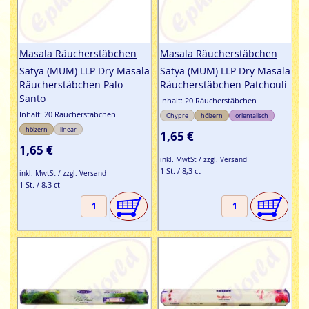
Masala Räucherstäbchen
Masala Räucherstäbchen
Satya (MUM) LLP Dry Masala
Satya (MUM) LLP Dry Masala
Räucherstäbchen Palo
Räucherstäbchen Patchouli
Santo
Inhalt: 20 Räucherstäbchen
Inhalt: 20 Räucherstäbchen
Chypre
hölzern
orientalisch
hölzern
linear
1,65 €
1,65 €
inkl. MwtSt / zzgl. Versand
1 St. / 8,3 ct
inkl. MwtSt / zzgl. Versand
1 St. / 8,3 ct