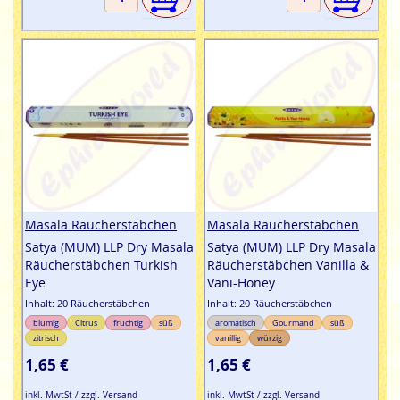
Masala Räucherstäbchen
Masala Räucherstäbchen
Satya (MUM) LLP Dry Masala
Satya (MUM) LLP Dry Masala
Räucherstäbchen Turkish
Räucherstäbchen Vanilla &
Eye
Vani-Honey
Inhalt: 20 Räucherstäbchen
Inhalt: 20 Räucherstäbchen
blumig
Citrus
fruchtig
süß
aromatisch
Gourmand
süß
zitrisch
vanillig
würzig
1,65 €
1,65 €
inkl. MwtSt / zzgl. Versand
inkl. MwtSt / zzgl. Versand