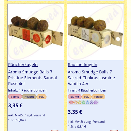
Räucherkugeln
Räucherkugeln
Aroma Smudge Balls 7
Aroma Smudge Balls 7
Pristine Elements Sandal
Sacred Chakras Jasmine
Rose 4er
Vanilla 4er
Inhalt: 4 Räucherbomben
Inhalt: 4 Räucherbomben
blumig
hölzern
süß
blumig
süß
vanillig
3,35 €
3,35 €
inkl. MwtSt / zzgl. Versand
1 St. / 0,84 €
inkl. MwtSt / zzgl. Versand
1 St. / 0,84 €