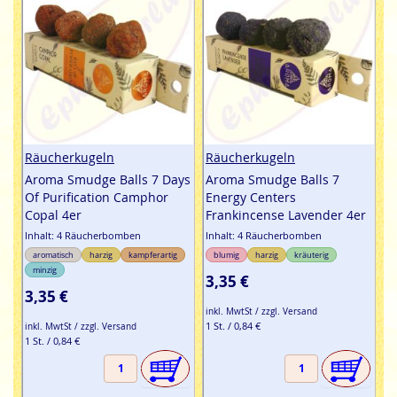
Räucherkugeln
Räucherkugeln
Aroma Smudge Balls 7 Days
Aroma Smudge Balls 7
Of Purification Camphor
Energy Centers
Copal 4er
Frankincense Lavender 4er
Inhalt: 4 Räucherbomben
Inhalt: 4 Räucherbomben
aromatisch
harzig
kampferartig
blumig
harzig
kräuterig
minzig
3,35 €
3,35 €
inkl. MwtSt / zzgl. Versand
1 St. / 0,84 €
inkl. MwtSt / zzgl. Versand
1 St. / 0,84 €