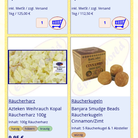
inkl. MwtSt / zzgl. Versand
inkl. MwtSt / zzgl. Versand
1kg / 125,00 €
1kg / 112,50 €
Räucherharz
Räucherkugeln
Azteken Weihrauch Kopal
Banjara Smudge Beads
Räucherharz 100g
Räucherkugeln
Cinnamon/Zimt
Inhalt: 100g Räucherharz
Inhalt: 5 Räucherkugel & 1 Absteller
harzig
hölzern
krautig
würzig
9,95 €