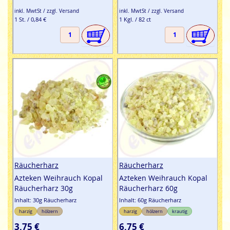
inkl. MwtSt / zzgl. Versand
inkl. MwtSt / zzgl. Versand
1 St. / 0,84 €
1 Kgl. / 82 ct
Räucherharz
Räucherharz
Azteken Weihrauch Kopal
Azteken Weihrauch Kopal
Räucherharz 30g
Räucherharz 60g
Inhalt: 30g Räucherharz
Inhalt: 60g Räucherharz
harzig
hölzern
harzig
hölzern
krautig
3,75 €
6,75 €