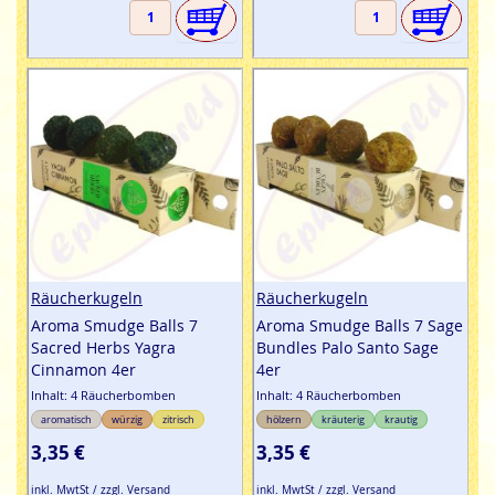
Räucherkugeln
Räucherkugeln
Aroma Smudge Balls 7
Aroma Smudge Balls 7 Sage
Sacred Herbs Yagra
Bundles Palo Santo Sage
Cinnamon 4er
4er
Inhalt: 4 Räucherbomben
Inhalt: 4 Räucherbomben
aromatisch
würzig
zitrisch
hölzern
kräuterig
krautig
3,35 €
3,35 €
inkl. MwtSt / zzgl. Versand
inkl. MwtSt / zzgl. Versand