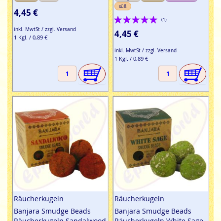
süß
4,45 €
Bewertung:
(1)
inkl. MwtSt / zzgl. Versand
100%
4,45 €
1 Kgl. / 0,89 €
inkl. MwtSt / zzgl. Versand
1 Kgl. / 0,89 €
Räucherkugeln
Räucherkugeln
Banjara Smudge Beads
Banjara Smudge Beads
Räucherkugeln Sandalwood
Räucherkugeln White Sage