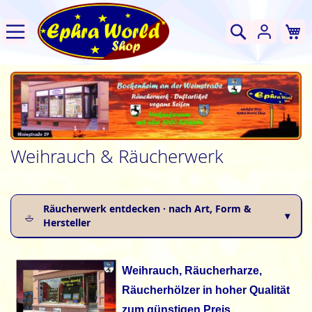
W
Suche
Weihrauch & Räucherwerk
Räucherwerk entdecken · nach Art, Form &
Hersteller
Weihrauch, Räucherharze,
Räucherhölzer in hoher Qualität
zum günstigen Preis.