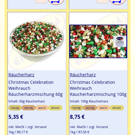
Räucherharz
Räucherharz
Christmas Celebration
Christmas Celebration
Weihrauch
Weihrauch
Räucherharzmischung 60g
Räucherharzmischung 100g
Inhalt: 60g Räucherharz
Inhalt: 100g Räucherharz
harzig
würzig
warm
zitrisch
harzig
würzig
warm
zitrisch
5,35 €
8,75 €
inkl. MwtSt / zzgl. Versand
inkl. MwtSt / zzgl. Versand
1kg / 89,17 €
1kg / 87,50 €