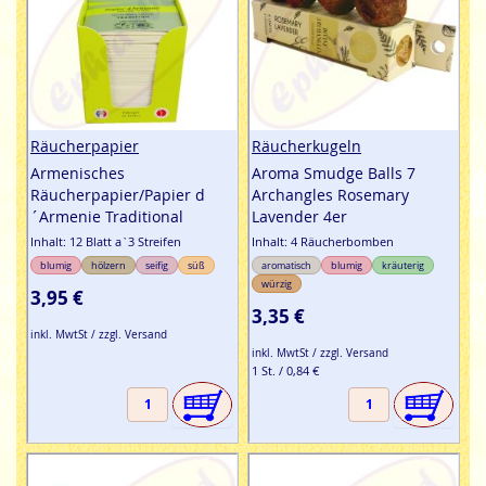
Räucherpapier
Räucherkugeln
Armenisches
Aroma Smudge Balls 7
Räucherpapier/Papier d
Archangles Rosemary
´Armenie Traditional
Lavender 4er
Inhalt: 12 Blatt a`3 Streifen
Inhalt: 4 Räucherbomben
blumig
hölzern
seifig
süß
aromatisch
blumig
kräuterig
würzig
3,95 €
3,35 €
inkl. MwtSt / zzgl. Versand
inkl. MwtSt / zzgl. Versand
1 St. / 0,84 €