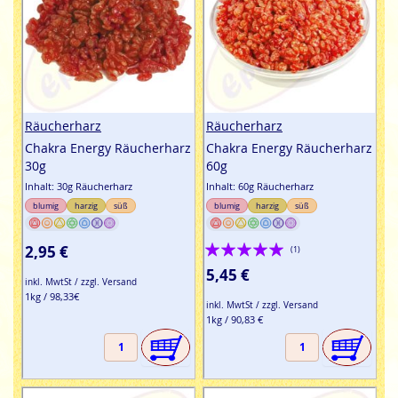
Räucherharz
Räucherharz
Chakra Energy Räucherharz
Chakra Energy Räucherharz
30g
60g
Inhalt: 30g Räucherharz
Inhalt: 60g Räucherharz
blumig
harzig
süß
blumig
harzig
süß
Bewertung:
2,95 €
(1)
100%
5,45 €
inkl. MwtSt / zzgl. Versand
1kg / 98,33€
inkl. MwtSt / zzgl. Versand
1kg / 90,83 €