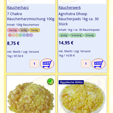
Räucherharz
Räucherwerk
7 Chakra
Agnihotra Dhoop
Räucherharzmischung 100g
Räucherpads 1kg ca. 30
Stück
Inhalt: 100g Räucherharz
Inhalt: 1kg / ca. 30 Räucherpads
blumig
erdig
harzig
grasig
kräuterig
krautig
14,95 €
8,75 €
inkl. MwtSt / zzgl. Versand
inkl. MwtSt / zzgl. Versand
1kg / 14,95 €
1kg / 87,50 €