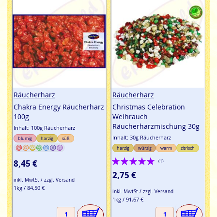
Räucherharz
Räucherharz
Chakra Energy Räucherharz
Christmas Celebration
100g
Weihrauch
Räucherharzmischung 30g
Inhalt: 100g Räucherharz
Inhalt: 30g Räucherharz
blumig
harzig
süß
harzig
würzig
warm
zitrisch
Bewertung:
8,45 €
(1)
100%
2,75 €
inkl. MwtSt / zzgl. Versand
1kg / 84,50 €
inkl. MwtSt / zzgl. Versand
1kg / 91,67 €