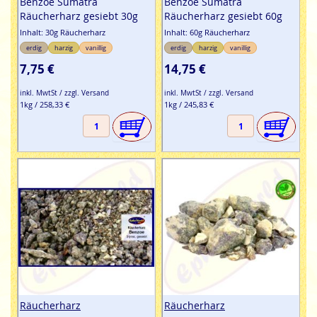
Benzoe Sumatra
Benzoe Sumatra
Räucherharz gesiebt 30g
Räucherharz gesiebt 60g
Inhalt: 30g Räucherharz
Inhalt: 60g Räucherharz
erdig
harzig
vanillig
erdig
harzig
vanillig
7,75 €
14,75 €
inkl. MwtSt / zzgl. Versand
inkl. MwtSt / zzgl. Versand
1kg / 258,33 €
1kg / 245,83 €
Räucherharz
Räucherharz