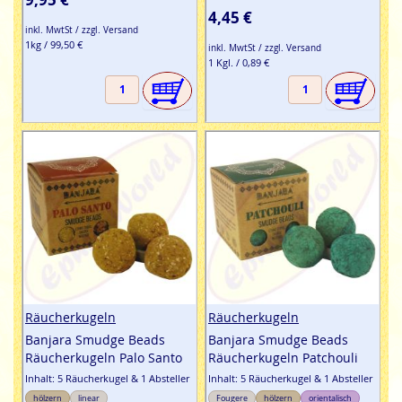
4,45 €
inkl. MwtSt / zzgl. Versand
1kg / 99,50 €
inkl. MwtSt / zzgl. Versand
1 Kgl. / 0,89 €
Räucherkugeln
Räucherkugeln
Banjara Smudge Beads
Banjara Smudge Beads
Räucherkugeln Palo Santo
Räucherkugeln Patchouli
Inhalt: 5 Räucherkugel & 1 Absteller
Inhalt: 5 Räucherkugel & 1 Absteller
hölzern
linear
Fougere
hölzern
orientalisch