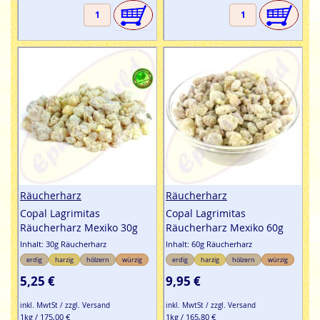
Räucherharz
Räucherharz
Copal Lagrimitas
Copal Lagrimitas
Räucherharz Mexiko 30g
Räucherharz Mexiko 60g
Inhalt: 30g Räucherharz
Inhalt: 60g Räucherharz
erdig
harzig
hölzern
würzig
erdig
harzig
hölzern
würzig
5,25 €
9,95 €
inkl. MwtSt / zzgl. Versand
inkl. MwtSt / zzgl. Versand
1kg / 175,00 €
1kg / 165,80 €