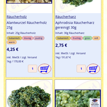
Räucherholz
Räucherharz
Alantwurzel Räucherholz
Aphrodisia Räucherharz
25g
gereinigt 30g
Inhalt: 25g Räucherholz
Inhalt: 30g Räucherharz
balsamisch
blumig
pudrig
balsamisch
fruchtig
grün
süß
warm
2,75 €
4,25 €
inkl. MwtSt / zzgl. Versand
1kg / 91,67 €
inkl. MwtSt / zzgl. Versand
1kg / 170,00 €