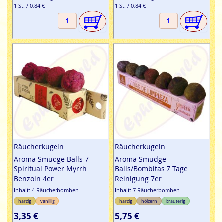
1 St. / 0,84 €
1 St. / 0,84 €
Räucherkugeln
Räucherkugeln
Aroma Smudge Balls 7
Aroma Smudge
Spiritual Power Myrrh
Balls/Bombitas 7 Tage
Benzoin 4er
Reinigung 7er
Inhalt: 4 Räucherbomben
Inhalt: 7 Räucherbomben
harzig
vanillig
harzig
hölzern
kräuterig
3,35 €
5,75 €