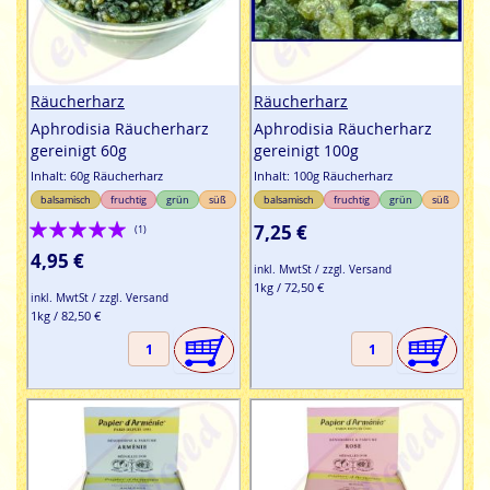
Räucherharz
Räucherharz
Aphrodisia Räucherharz
Aphrodisia Räucherharz
gereinigt 60g
gereinigt 100g
Inhalt: 60g Räucherharz
Inhalt: 100g Räucherharz
balsamisch
fruchtig
grün
süß
balsamisch
fruchtig
grün
süß
Bewertung:
7,25 €
(1)
100%
4,95 €
inkl. MwtSt / zzgl. Versand
1kg / 72,50 €
inkl. MwtSt / zzgl. Versand
1kg / 82,50 €