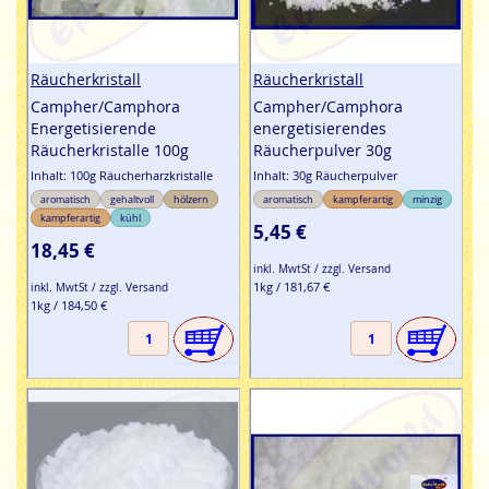
Räucherkristall
Räucherkristall
Campher/Camphora
Campher/Camphora
Energetisierende
energetisierendes
Räucherkristalle 100g
Räucherpulver 30g
Inhalt: 100g Räucherharzkristalle
Inhalt: 30g Räucherpulver
aromatisch
gehaltvoll
hölzern
aromatisch
kampferartig
minzig
kampferartig
kühl
5,45 €
18,45 €
inkl. MwtSt / zzgl. Versand
1kg / 181,67 €
inkl. MwtSt / zzgl. Versand
1kg / 184,50 €