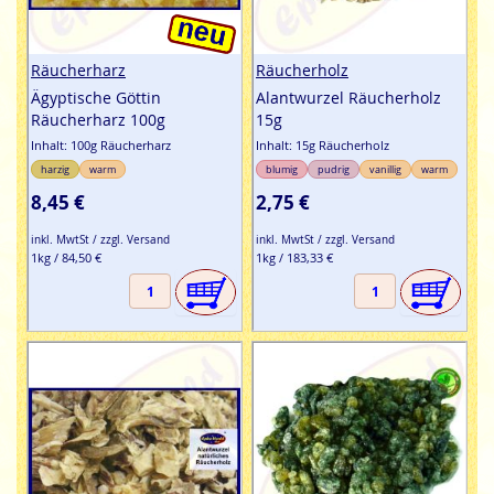
Räucherharz
Räucherholz
Ägyptische Göttin
Alantwurzel Räucherholz
Räucherharz 100g
15g
Inhalt: 100g Räucherharz
Inhalt: 15g Räucherholz
harzig
warm
blumig
pudrig
vanillig
warm
8,45 €
2,75 €
inkl. MwtSt / zzgl. Versand
inkl. MwtSt / zzgl. Versand
1kg / 84,50 €
1kg / 183,33 €