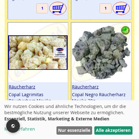
Räucherharz
Räucherharz
Copal Lagrimitas
Copal Negro Räucherharz
Räucherharz Mexiko
Mexiko 30g
Wir nutzen Cookies und ähnliche Technologien, um dir die
Weihrauch 100g
Inhalt: 30g Räucherharz
bestmögliche Nutzung unserer Webseite zu ermöglichen.
Inhalt: 100g Räucherharz
aromatisch
erdig
harzig
Essenziell, Statistik, Marketing & Externe Medien
erdig
harzig
hölzern
würzig
9,95 €
Mehr erfahren
Filter
15,95 €
Nur essenzielle
Alle akzeptieren
inkl. MwtSt / zzgl. Versand