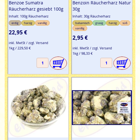
Benzoe Sumatra
Benzoin Räucherharz Natur
Räucherharz gesiebt 100g
30g
Inhalt: 100g Räucherharz
Inhalt: 30g Räucherharz
erdig
harzig
vanillig
balsamisch
grasig
harzig
süß
vanillig
22,95 €
2,95 €
inkl. MwtSt / zzgl. Versand
1kg / 229,50 €
inkl. MwtSt / zzgl. Versand
1kg / 98,33 €