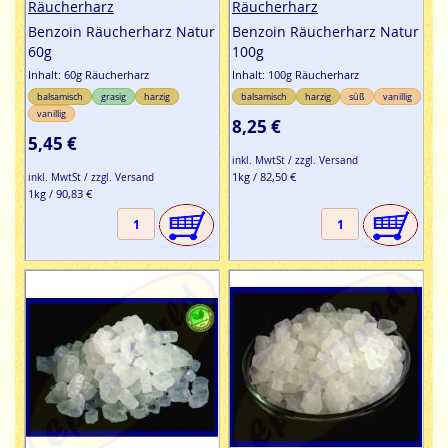
Räucherharz
Räucherharz
Benzoin Räucherharz Natur
Benzoin Räucherharz Natur
60g
100g
Inhalt: 60g Räucherharz
Inhalt: 100g Räucherharz
balsamisch
grasig
harzig
balsamisch
harzig
süß
vanillig
vanillig
8,25 €
5,45 €
inkl. MwtSt / zzgl. Versand
1kg / 82,50 €
inkl. MwtSt / zzgl. Versand
1kg / 90,83 €