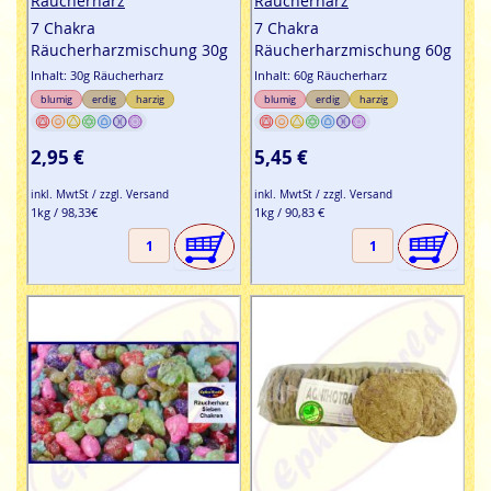
Räucherharz
Räucherharz
7 Chakra
7 Chakra
Räucherharzmischung 30g
Räucherharzmischung 60g
Inhalt: 30g Räucherharz
Inhalt: 60g Räucherharz
blumig
erdig
harzig
blumig
erdig
harzig
2,95 €
5,45 €
inkl. MwtSt / zzgl. Versand
inkl. MwtSt / zzgl. Versand
1kg / 98,33€
1kg / 90,83 €