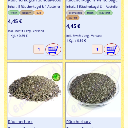
Inhalt: 5 Räucherkugel & 1 Absteller
Inhalt: 5 Räucherkugel & 1 Absteller
frisch
hölzern
süß
aromatisch
frisch
kräuterig
würzig
4,45 €
4,45 €
inkl. MwtSt / zzgl. Versand
1 Kgl. / 0,89 €
inkl. MwtSt / zzgl. Versand
1 Kgl. / 0,89 €
Räucherharz
Räucherharz