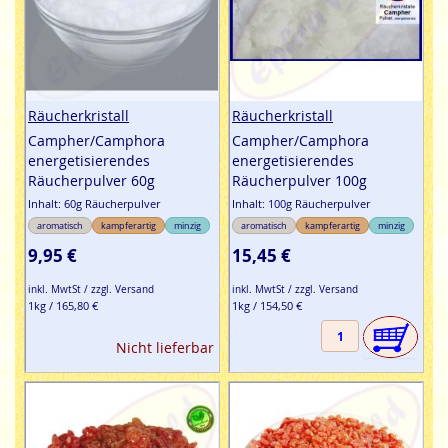
Räucherkristall
Räucherkristall
Campher/Camphora
Campher/Camphora
energetisierendes
energetisierendes
Räucherpulver 60g
Räucherpulver 100g
Inhalt: 60g Räucherpulver
Inhalt: 100g Räucherpulver
aromatisch
kampferartig
minzig
aromatisch
kampferartig
minzig
9,95 €
15,45 €
inkl. MwtSt / zzgl. Versand
inkl. MwtSt / zzgl. Versand
1kg / 165,80 €
1kg / 154,50 €
Nicht lieferbar