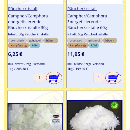
Räucherkristall
Räucherkristall
Campher/Camphora
Campher/Camphora
energetisierende
Energetisierende
Räucherkristalle 30g
Räucherkristalle 60g
Inhalt: 30g Räucherkristalle
Inhalt: 60g Räucherkristalle
aromatisch
gehaltvoll
hölzern
aromatisch
gehaltvoll
hölzern
kampferartig
kühl
kampferartig
kühl
6,25 €
11,95 €
inkl. MwtSt / zzgl. Versand
inkl. MwtSt / zzgl. Versand
1kg / 208,30 €
1kg / 199,20 €