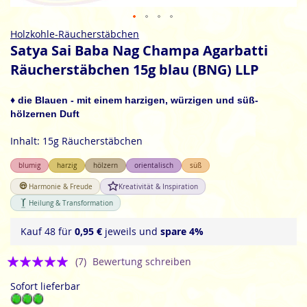
Zum
Holzkohle-Räucherstäbchen
Anfang
Satya Sai Baba Nag Champa Agarbatti
der
Räucherstäbchen 15g blau (BNG) LLP
Bildgalerie
springen
♦ die Blauen - mit einem harzigen, würzigen und süß-
hölzernen Duft
Inhalt: 15g Räucherstäbchen
blumig
harzig
hölzern
orientalisch
süß
Harmonie & Freude
Kreativität & Inspiration
Heilung & Transformation
Kauf 48 für
0,95 €
jeweils und
spare
4
%
Bewertung:
(7)
Bewertung schreiben
4.9
Sofort lieferbar