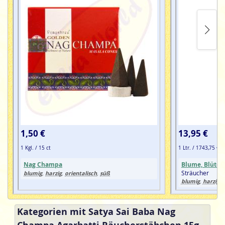
1,50 €
13,95 €
1 Kgl. / 15 ct
1 Ltr. / 1743,75 €
Nag Champa
Blume, Blüte
,
Sträucher
blumig
harzig
orientalisch
süß
,
,
,
blumig
harzig
,
,
Kategorien mit Satya Sai Baba Nag