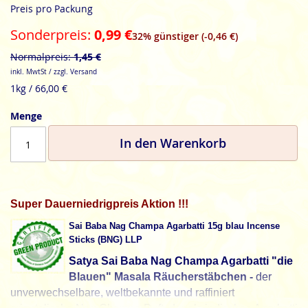
Preis pro Packung
Sonderpreis
0,99 €
32% günstiger (-0,46 €)
Normalpreis
1,45 €
inkl. MwtSt / zzgl. Versand
1kg / 66,00 €
Menge
In den Warenkorb
Super Dauerniedrigpreis Aktion !!!
Sai Baba Nag Champa Agarbatti 15g blau Incense
Sticks (BNG) LLP
Satya Sai Baba Nag Champa Agarbatti "die
Blauen" Masala Räucherstäbchen -
der
unverwechselbare, weltbekannte und raffiniert