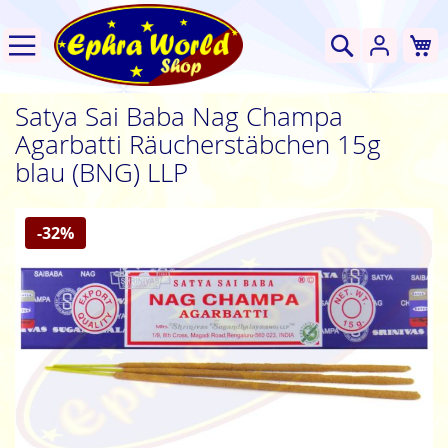
W
Suche
Satya Sai Baba Nag Champa
Agarbatti Räucherstäbchen 15g
blau (BNG) LLP
Zum
-32%
Ende
der
Bildgalerie
springen