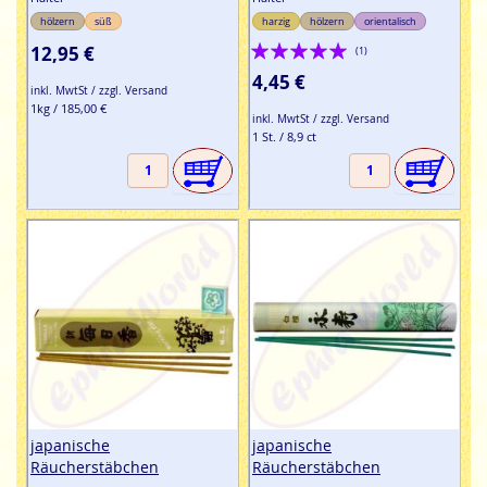
hölzern
süß
harzig
hölzern
orientalisch
Bewertung:
12,95 €
(1)
100%
4,45 €
inkl. MwtSt / zzgl. Versand
1kg / 185,00 €
inkl. MwtSt / zzgl. Versand
1 St. / 8,9 ct
japanische
japanische
Räucherstäbchen
Räucherstäbchen