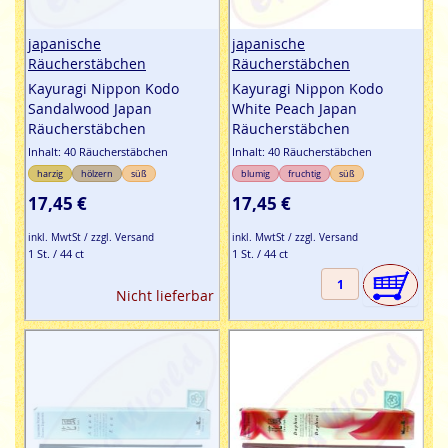
japanische
japanische
Räucherstäbchen
Räucherstäbchen
Kayuragi Nippon Kodo
Kayuragi Nippon Kodo
Sandalwood Japan
White Peach Japan
Räucherstäbchen
Räucherstäbchen
Inhalt: 40 Räucherstäbchen
Inhalt: 40 Räucherstäbchen
harzig
hölzern
süß
blumig
fruchtig
süß
17,45 €
17,45 €
inkl. MwtSt / zzgl. Versand
inkl. MwtSt / zzgl. Versand
1 St. / 44 ct
1 St. / 44 ct
Nicht lieferbar