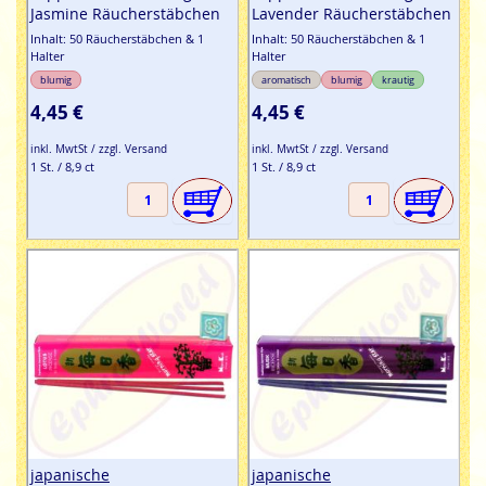
Jasmine Räucherstäbchen
Lavender Räucherstäbchen
Inhalt: 50 Räucherstäbchen & 1
Inhalt: 50 Räucherstäbchen & 1
Halter
Halter
blumig
aromatisch
blumig
krautig
4,45 €
4,45 €
inkl. MwtSt / zzgl. Versand
inkl. MwtSt / zzgl. Versand
1 St. / 8,9 ct
1 St. / 8,9 ct
japanische
japanische