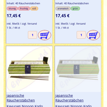
Inhalt: 40 Räucherstäbchen
Inhalt: 40 Räucherstäbchen
blumig
fruchtig
süß
aromatisch
grün
17,45 €
17,45 €
inkl. MwtSt / zzgl. Versand
inkl. MwtSt / zzgl. Versand
1 St. / 44 ct
1 St. / 44 ct
japanische
japanische
Räucherstäbchen
Räucherstäbchen
Kayuragi Nippon Kodo
Kayuragi Nippon Kodo