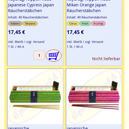
Japanese Cypress Japan
Mikan Orange Japan
Räucherstäbchen
Räucherstäbchen
Inhalt: 40 Räucherstäbchen
Inhalt: 40 Räucherstäbchen
hölzern
Terpene
Citrus
frisch
fruchtig
17,45 €
17,45 €
inkl. MwtSt / zzgl. Versand
inkl. MwtSt / zzgl. Versand
1 St. / 44 ct
1 St. / 44 ct
Nicht lieferbar
japanische
japanische