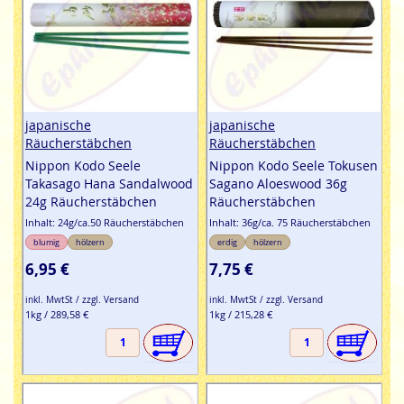
japanische
japanische
Räucherstäbchen
Räucherstäbchen
Nippon Kodo Seele
Nippon Kodo Seele Tokusen
Takasago Hana Sandalwood
Sagano Aloeswood 36g
24g Räucherstäbchen
Räucherstäbchen
Inhalt: 24g/ca.50 Räucherstäbchen
Inhalt: 36g/ca. 75 Räucherstäbchen
blumig
hölzern
erdig
hölzern
6,95 €
7,75 €
inkl. MwtSt / zzgl. Versand
inkl. MwtSt / zzgl. Versand
1kg / 289,58 €
1kg / 215,28 €