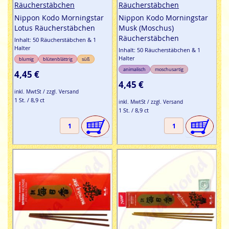
Räucherstäbchen
Räucherstäbchen
Nippon Kodo Morningstar
Nippon Kodo Morningstar
Lotus Räucherstäbchen
Musk (Moschus)
Räucherstäbchen
Inhalt: 50 Räucherstäbchen & 1
Halter
Inhalt: 50 Räucherstäbchen & 1
Halter
blumig
blütenblättrig
süß
animalisch
moschusartig
4,45 €
4,45 €
inkl. MwtSt / zzgl. Versand
1 St. / 8,9 ct
inkl. MwtSt / zzgl. Versand
1 St. / 8,9 ct