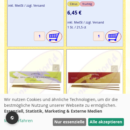
Citrus
fruchtig
inkl. MwtSt / zzgl. Versand
6,45 €
inkl. MwtSt / zzgl. Versand
1 St. / 21,5 ct
Wir nutzen Cookies und ähnliche Technologien, um dir die
bestmögliche Nutzung unserer Webseite zu ermöglichen.
japanische
japanische
Essenziell, Statistik, Marketing & Externe Medien
Räucherstäbchen
Räucherstäbchen
Mehr erfahren
Filter
Nur essenzielle
Alle akzeptieren
Scentsual Brilliant Blue
Scentsual Calm Hinoki Mint
Lavender japanische
japanische