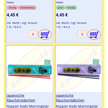
Halter
Halter
blumig
blütenblättrig
grün
krautig
4,45 €
4,45 €
inkl. MwtSt / zzgl. Versand
inkl. MwtSt / zzgl. Versand
1 St. / 8,9 ct
1 St. / 8,9 ct
japanische
japanische
Räucherstäbchen
Räucherstäbchen
Nippon Kodo Morningstar
Nippon Kodo Morningstar