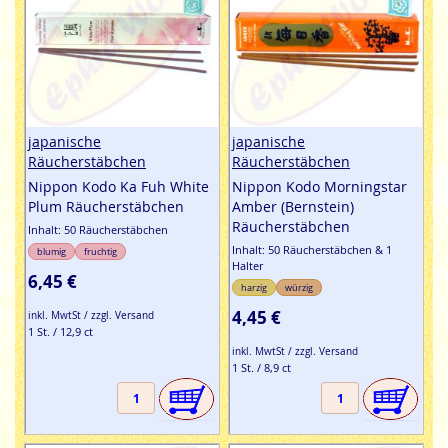
japanische
japanische
Räucherstäbchen
Räucherstäbchen
Nippon Kodo Ka Fuh White
Nippon Kodo Morningstar
Plum Räucherstäbchen
Amber (Bernstein)
Räucherstäbchen
Inhalt: 50 Räucherstäbchen
Inhalt: 50 Räucherstäbchen & 1
blumig
fruchtig
Halter
6,45 €
harzig
würzig
4,45 €
inkl. MwtSt / zzgl. Versand
1 St. / 12,9 ct
inkl. MwtSt / zzgl. Versand
1 St. / 8,9 ct