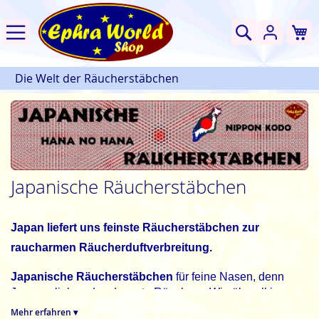
W
Suche
Die Welt der Räucherstäbchen
Japanische Räucherstäbchen
Japan liefert uns feinste Räucherstäbchen zur
raucharmen Räucherduftverbreitung.
Japanische Räucherstäbchen
für feine Nasen, denn
Japaner lieben das dezente Räuchern. Wie überall in
Asien finden sich auch in Japan Räucherstäbchen wieder.
Mehr erfahren ▾