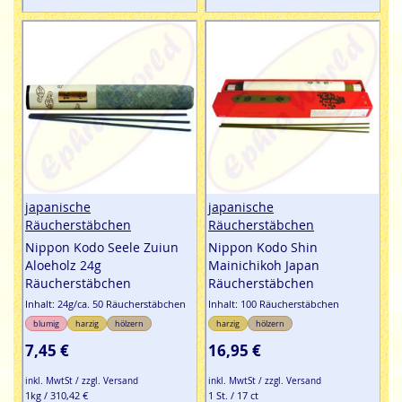
japanische
japanische
Räucherstäbchen
Räucherstäbchen
Nippon Kodo Seele Zuiun
Nippon Kodo Shin
Aloeholz 24g
Mainichikoh Japan
Räucherstäbchen
Räucherstäbchen
Inhalt: 24g/ca. 50 Räucherstäbchen
Inhalt: 100 Räucherstäbchen
blumig
harzig
hölzern
harzig
hölzern
7,45 €
16,95 €
inkl. MwtSt / zzgl. Versand
inkl. MwtSt / zzgl. Versand
1kg / 310,42 €
1 St. / 17 ct