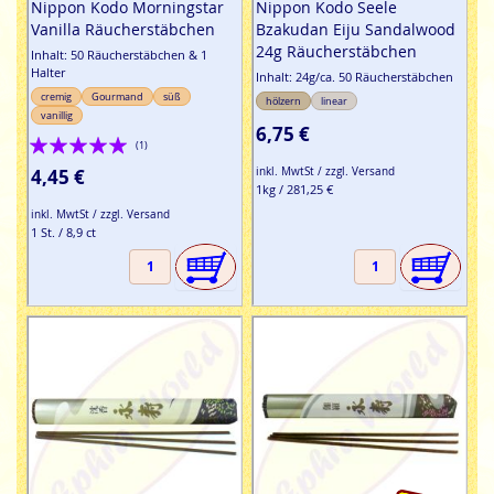
Nippon Kodo Morningstar
Nippon Kodo Seele
Vanilla Räucherstäbchen
Bzakudan Eiju Sandalwood
24g Räucherstäbchen
Inhalt: 50 Räucherstäbchen & 1
Halter
Inhalt: 24g/ca. 50 Räucherstäbchen
cremig
Gourmand
süß
hölzern
linear
vanillig
6,75 €
Bewertung:
(1)
100%
4,45 €
inkl. MwtSt / zzgl. Versand
1kg / 281,25 €
inkl. MwtSt / zzgl. Versand
1 St. / 8,9 ct