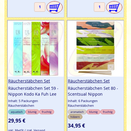
Räucherstäbchen Set
Räucherstäbchen Set
Räucherstäbchen Set 59 -
Räucherstäbchen Set 80 -
Nippon Kodo Ka Fuh Lee
Scentsual Nippon
Inhalt: 5 Packungen
Inhalt: 6 Packungen
Räucherstäbchen
Räucherstäbchen
aquatisch
blumig
fruchtig
aromatisch
blumig
fruchtig
hölzern
29,95 €
34,95 €
inkl. MwtSt / zzgl. Versand