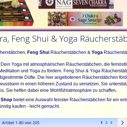
ra, Feng Shui & Yoga Räucherstä
herstäbchen,
Feng Shui
Räucherstäbchen &
Yoga
Räucherstä
 Dein Yoga mit atmosphärischen Räucherstäbchen, die fernöstl
Meditation und Yoga zu fördern. Feng Shui & Yoga Räucherstäbch
bgestimmte Düfte. Die hier angebotenen Räucherstäbchen förde
usstsein in einen höheren Zustand zu versetzen. Sie unterstüt
is. Sie helfen dabei eine Wohlfühlatmosphäre zu schaffen.
 Shop
bietet eine Auswahl feinster Räucherstäbchen für ein e
ünstig kaufen - leicht gemacht.
en
Seite
e
Artikel
1
-
80
von
205
Sie lesen gerade
Seite
Seite
1
2
3