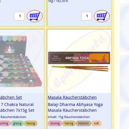
€
1kg / 182,50 €
täbchen Set
Masala Räucherstäbchen
 7 Chakra Natural
Balaji Dharma Abhyasa Yoga
äbchen 7x15g Set
Masala Räucherstäbchen
g Räucherstäbchen
Inhalt: 15g Räucherstäbchen
ruchtig
grasig
harzig
blumig
harzig
hölzern
süß