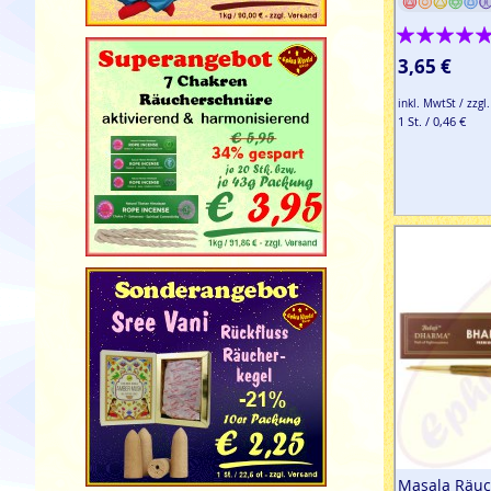
Bewertung:
100%
3,65 €
inkl. MwtSt / zzgl
1 St. / 0,46 €
Masala Räuc