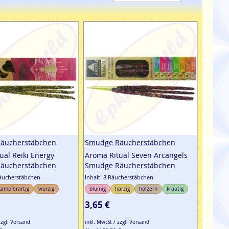
äucherstäbchen
Smudge Räucherstäbchen
ual Reiki Energy
Aroma Ritual Seven Arcangels
äucherstäbchen
Smudge Räucherstäbchen
Räucherstäbchen
Inhalt: 8 Räucherstäbchen
kampferartig
würzig
blumig
harzig
hölzern
krautig
3,65 €
zzgl. Versand
inkl. MwtSt / zzgl. Versand