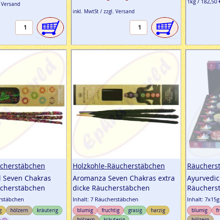
1kg / 182,50 
. Versand
inkl. MwtSt / zzgl. Versand
cherstäbchen
Holzkohle-Räucherstäbchen
Räuchers
l Seven Chakras
Aromanza Seven Chakras extra
Ayurvedic
cherstäbchen
dicke Räucherstäbchen
Räucherst
erstäbchen
Inhalt: 7 Räucherstäbchen
Inhalt: 7x15
g
hölzern
kräuterig
blumig
fruchtig
grasig
harzig
blumig
f
hölzern
kräuterig
hölzern