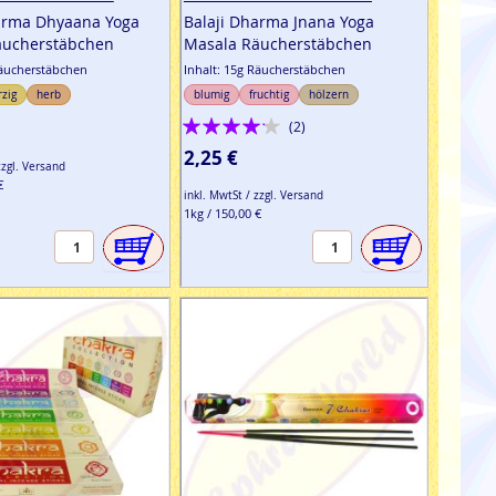
arma Dhyaana Yoga
Balaji Dharma Jnana Yoga
äucherstäbchen
Masala Räucherstäbchen
Räucherstäbchen
Inhalt: 15g Räucherstäbchen
rzig
herb
blumig
fruchtig
hölzern
Bewertung:
(2)
80%
2,25 €
zzgl. Versand
€
inkl. MwtSt / zzgl. Versand
1kg / 150,00 €