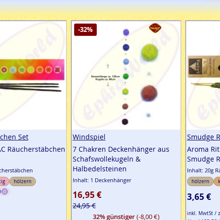
-32%
chen Set
Windspiel
Smudge R
AC Räucherstäbchen
7 Chakren Deckenhänger aus
Aroma Rit
Schafswollekugeln &
Smudge R
Halbedelsteinen
ucherstäbchen
Inhalt: 20g 
Inhalt: 1 Deckenhänger
tig
hölzern
hölzern
16,95 €
3,65 €
24,95 €
inkl. MwtSt / 
32% günstiger
(-8,00 €)