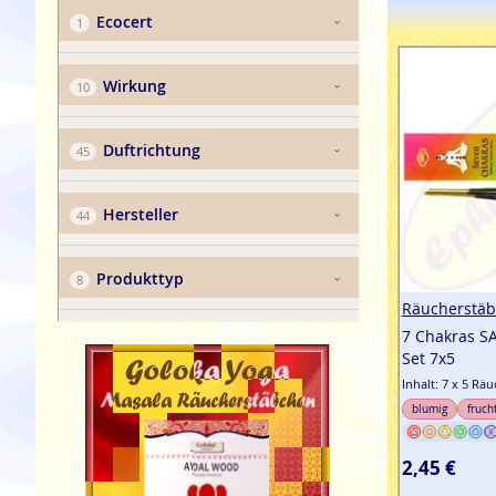
Ecocert
Wirkung
Duftrichtung
Hersteller
Produkttyp
Räucherstäb
7 Chakras S
Set 7x5
Inhalt: 7 x 5 Rä
blumig
fruch
2,45 €