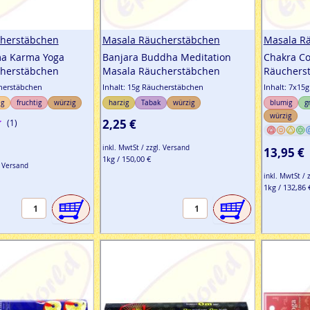
herstäbchen
Masala Räucherstäbchen
Masala R
ma Karma Yoga
Banjara Buddha Meditation
Chakra Co
herstäbchen
Masala Räucherstäbchen
Räuchers
cherstäbchen
Inhalt: 15g Räucherstäbchen
Inhalt: 7x15
ig
fruchtig
würzig
harzig
Tabak
würzig
blumig
g
würzig
2,25 €
(1)
inkl. MwtSt / zzgl. Versand
13,95 €
1kg / 150,00 €
. Versand
inkl. MwtSt / 
1kg / 132,86 