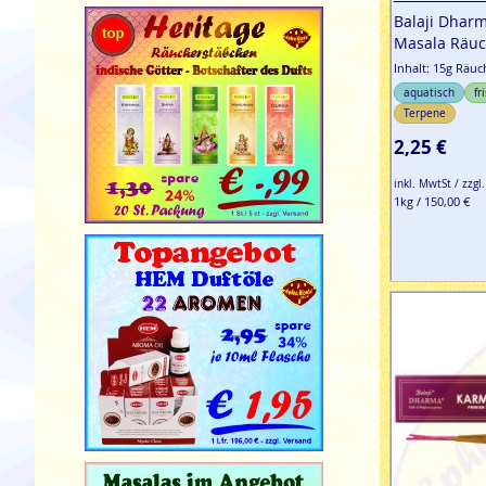
Balaji Dharm
Masala Räuc
Inhalt: 15g Räu
aquatisch
fr
Terpene
2,25 €
inkl. MwtSt / zzgl
1kg / 150,00 €