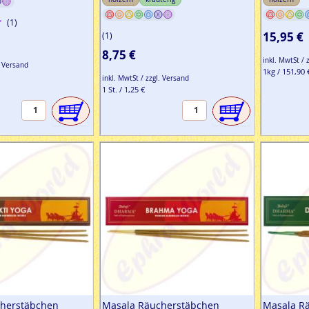
(1)
15,95 €
(1)
8,75 €
inkl. MwtSt / 
. Versand
1kg / 151,90 
inkl. MwtSt / zzgl. Versand
1 St. / 1,25 €
herstäbchen
Masala Räucherstäbchen
Masala R