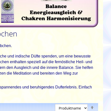
bchen
bchen.
iche und indische Düfte spenden, um eine bewusste
en enthalten speziell auf die fernöstliche Heil- und
rn den Ausgleich und die innere Balance. Sie helfen
zen die Meditation und bereiten den Weg zur
ntspannendes und beruhigendes Dufterlebnis. Einfach
Absteige
 die Seite
Seite
Weiter
sortieren