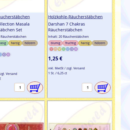
äucherstäbchen
Holzkohle-Räucherstäbchen
llection Masala
Darshan 7 Chakras
täbchen Set
Räucherstäbchen
g Räucherstäbchen
Inhalt: 20 Räucherstäbchen
rasig
harzig
hölzern
blumig
fruchtig
harzig
hölzern
1,25 €
inkl. MwtSt / zzgl. Versand
1 St. / 6,25 ct
zzgl. Versand
€