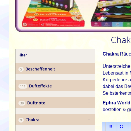
Chak
Chakra
Räuc
Filter
Unterstreiche
Beschaffenheit
Lebensart in 
Körperlehre a
Dufteffekte
dabei das Bew
Selbsterkentn
Duftnote
Ephra World
bestellen & g
Chakra
Anzeig
Liste
List
als