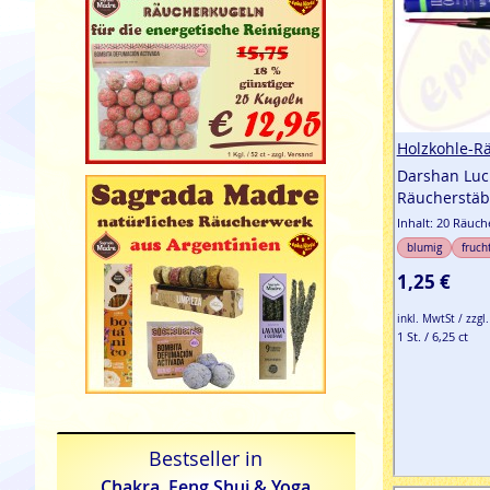
Holzkohle-R
Darshan Luc
Räucherstä
Inhalt: 20 Räuc
blumig
fruch
1,25 €
inkl. MwtSt / zzgl
1 St. / 6,25 ct
Bestseller in
Chakra, Feng Shui & Yoga