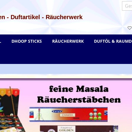
Such
n - Duftartikel - Räucherwerk
L
DHOOP STICKS
RÄUCHERWERK
DUFTÖL & RAUMD