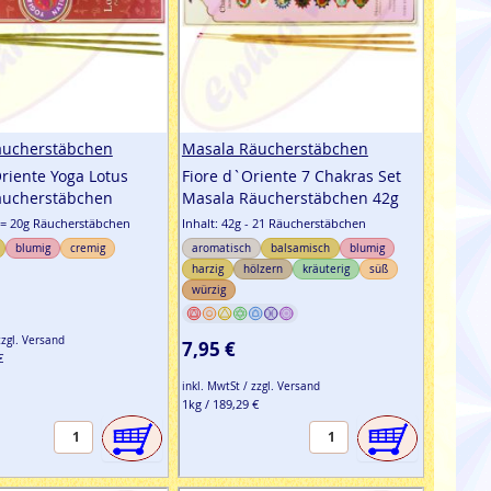
äucherstäbchen
Masala Räucherstäbchen
Oriente Yoga Lotus
Fiore d`Oriente 7 Chakras Set
äucherstäbchen
Masala Räucherstäbchen 42g
. = 20g Räucherstäbchen
Inhalt: 42g - 21 Räucherstäbchen
blumig
cremig
aromatisch
balsamisch
blumig
harzig
hölzern
kräuterig
süß
würzig
zzgl. Versand
7,95 €
€
inkl. MwtSt / zzgl. Versand
1kg / 189,29 €