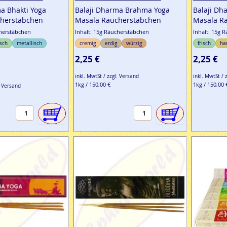
a Bhakti Yoga
Balaji Dharma Brahma Yoga
Balaji Dh
herstäbchen
Masala Räucherstäbchen
Masala R
cherstäbchen
Inhalt: 15g Räucherstäbchen
Inhalt: 15g 
isch
metallisch
cremig
erdig
würzig
frisch
ha
2,25 €
2,25 €
inkl. MwtSt / zzgl. Versand
inkl. MwtSt / 
1kg / 150,00 €
1kg / 150,00 
. Versand