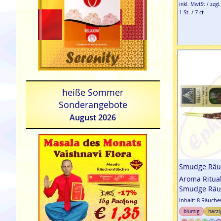
inkl. MwtSt / zzgl
1 St. / 7 ct
heiße Sommer
Sonderangebote
August 2026
Smudge Räu
Aroma Ritua
Smudge Räu
Inhalt: 8 Räuch
blumig
harzi