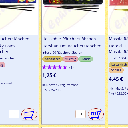
äucherstäbchen
Holzkohle-Räucherstäbchen
Masala R
ky Coins
Darshan Om Räucherstäbchen
Fiore d` 
bchen
Masala R
Inhalt: 20 Räucherstäbchen
herstäbchen
Inhalt: 10 St
balsamisch
fruchtig
krautig
tig
Bewertung:
balsamisch
(1)
vanillig
100%
1,25 €
4,45 €
. Versand
inkl. MwtSt / zzgl. Versand
inkl. MwtSt / 
1 St. / 6,25 ct
1kg / 222,50 