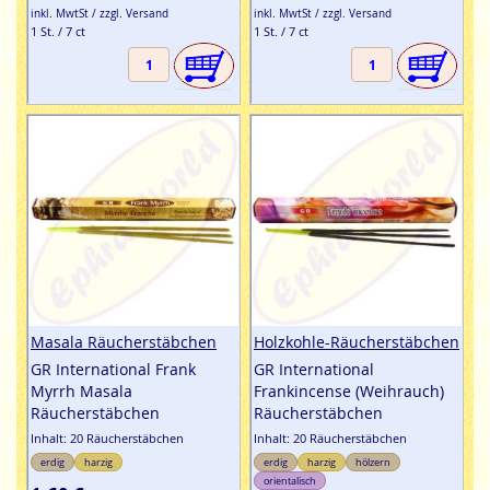
inkl. MwtSt / zzgl. Versand
inkl. MwtSt / zzgl. Versand
1 St. / 7 ct
1 St. / 7 ct
Masala Räucherstäbchen
Holzkohle-Räucherstäbchen
GR International Frank
GR International
Myrrh Masala
Frankincense (Weihrauch)
Räucherstäbchen
Räucherstäbchen
Inhalt: 20 Räucherstäbchen
Inhalt: 20 Räucherstäbchen
erdig
harzig
erdig
harzig
hölzern
orientalisch