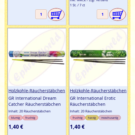
inkl. MwtSt / zzgl. Versand
1 St. / 7 ct
Holzkohle-Räucherstäbchen
Holzkohle-Räucherstäbchen
GR International Dream
GR International Erotic
Catcher Räucherstäbchen
Räucherstäbchen
Inhalt: 20 Räucherstäbchen
Inhalt: 20 Räucherstäbchen
blumig
fruchtig
fruchtig
harzig
moschusartig
1,40 €
1,40 €