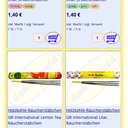
fruchtig
harzig
grasig
grün
süß
1,40 €
1,40 €
inkl. MwtSt / zzgl. Versand
inkl. MwtSt / zzgl. Versand
1 St. / 7 ct
1 St. / 7 ct
Holzkohle-Räucherstäbchen
Holzkohle-Räucherstäbchen
GR International Lemon Tea
GR International Lilac
Räucherstäbchen
Räucherstäbchen