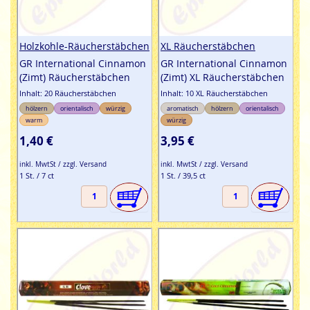
Holzkohle-Räucherstäbchen
XL Räucherstäbchen
GR International Cinnamon
GR International Cinnamon
(Zimt) Räucherstäbchen
(Zimt) XL Räucherstäbchen
Inhalt: 20 Räucherstäbchen
Inhalt: 10 XL Räucherstäbchen
hölzern
orientalisch
würzig
aromatisch
hölzern
orientalisch
warm
würzig
1,40 €
3,95 €
inkl. MwtSt / zzgl. Versand
inkl. MwtSt / zzgl. Versand
1 St. / 7 ct
1 St. / 39,5 ct