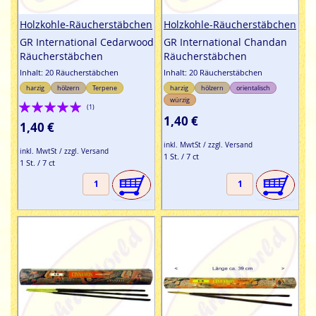
Holzkohle-Räucherstäbchen
Holzkohle-Räucherstäbchen
GR International Cedarwood
GR International Chandan
Räucherstäbchen
Räucherstäbchen
Inhalt: 20 Räucherstäbchen
Inhalt: 20 Räucherstäbchen
harzig
hölzern
Terpene
harzig
hölzern
orientalisch
würzig
Bewertung:
(1)
1,40 €
100%
1,40 €
inkl. MwtSt / zzgl. Versand
inkl. MwtSt / zzgl. Versand
1 St. / 7 ct
1 St. / 7 ct