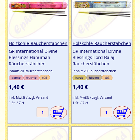
Holzkohle-Räucherstäbchen
Holzkohle-Räucherstäbchen
GR International Divine
GR International Divine
Blessings Hanuman
Blessings Lord Balaji
Räucherstäbchen
Räucherstäbchen
Inhalt: 20 Räucherstäbchen
Inhalt: 20 Räucherstäbchen
blumig
fruchtig
süß
harzig
hölzern
süß
1,40 €
1,40 €
inkl. MwtSt / zzgl. Versand
inkl. MwtSt / zzgl. Versand
1 St. / 7 ct
1 St. / 7 ct