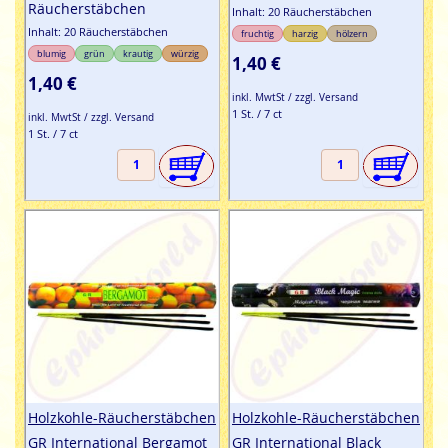
Räucherstäbchen
Inhalt: 20 Räucherstäbchen
Inhalt: 20 Räucherstäbchen
fruchtig
harzig
hölzern
blumig
grün
krautig
würzig
1,40 €
1,40 €
inkl. MwtSt / zzgl. Versand
1 St. / 7 ct
inkl. MwtSt / zzgl. Versand
1 St. / 7 ct
Holzkohle-Räucherstäbchen
Holzkohle-Räucherstäbchen
GR International Bergamot
GR International Black