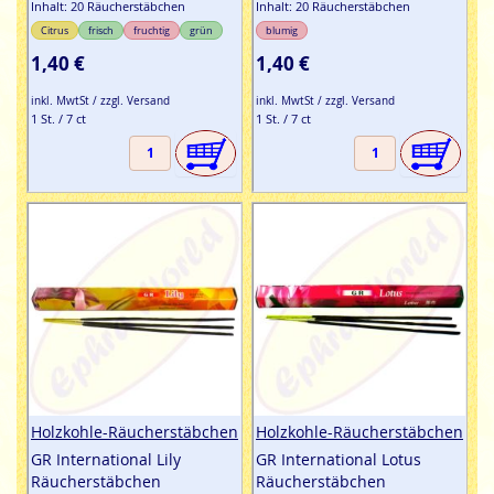
Inhalt: 20 Räucherstäbchen
Inhalt: 20 Räucherstäbchen
Citrus
frisch
fruchtig
grün
blumig
1,40 €
1,40 €
inkl. MwtSt / zzgl. Versand
inkl. MwtSt / zzgl. Versand
1 St. / 7 ct
1 St. / 7 ct
Holzkohle-Räucherstäbchen
Holzkohle-Räucherstäbchen
GR International Lily
GR International Lotus
Räucherstäbchen
Räucherstäbchen