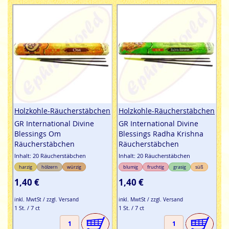
Holzkohle-Räucherstäbchen
Holzkohle-Räucherstäbchen
GR International Divine
GR International Divine
Blessings Om
Blessings Radha Krishna
Räucherstäbchen
Räucherstäbchen
Inhalt: 20 Räucherstäbchen
Inhalt: 20 Räucherstäbchen
harzig
hölzern
würzig
blumig
fruchtig
grasig
süß
1,40 €
1,40 €
inkl. MwtSt / zzgl. Versand
inkl. MwtSt / zzgl. Versand
1 St. / 7 ct
1 St. / 7 ct