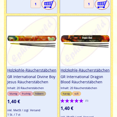
Holzkohle-Räucherstäbchen
Holzkohle-Räucherstäbchen
GR International Divine Boy
GR International Dragon
Jesus Räucherstäbchen
Blood Räucherstäbchen
Inhalt: 20 Räucherstäbchen
Inhalt: 20 Räucherstäbchen
blumig
fruchtig
hölzern
harzig
süß
Bewertung:
1,40 €
(1)
100%
1,40 €
inkl. MwtSt / zzgl. Versand
1 St. / 7 ct