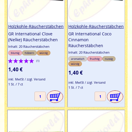
Holzkohle-Räucherstäbchen
Holzkohle-Räucherstäbchen
GR International Clove
GR International Coco
(Nelke) Räucherstäbchen
Cinnamon
Räucherstäbchen
Inhalt: 20 Räucherstäbchen
Inhalt: 20 Räucherstäbchen
blumig
hölzern
würzig
Bewertung:
aromatisch
fruchtig
nussig
(1)
würzig
100%
1,40 €
1,40 €
inkl. MwtSt / zzgl. Versand
inkl. MwtSt / zzgl. Versand
1 St. / 7 ct
1 St. / 7 ct