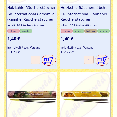
Holzkohle-Räucherstäbchen
Holzkohle-Räucherstäbchen
GR International Camomile
GR International Cannabis
(Kamille) Räucherstäbchen
Räucherstäbchen
Inhalt: 20 Räucherstäbchen
Inhalt: 20 Räucherstäbchen
blumig
krautig
blumig
grasig
hölzern
krautig
1,40 €
1,40 €
inkl. MwtSt / zzgl. Versand
inkl. MwtSt / zzgl. Versand
1 St. / 7 ct
1 St. / 7 ct