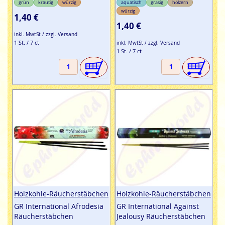
grün
krautig
würzig
aquatisch
grasig
hölzern
würzig
1,40 €
1,40 €
inkl. MwtSt / zzgl. Versand
1 St. / 7 ct
inkl. MwtSt / zzgl. Versand
1 St. / 7 ct
Holzkohle-Räucherstäbchen
Holzkohle-Räucherstäbchen
GR International Afrodesia
GR International Against
Räucherstäbchen
Jealousy Räucherstäbchen