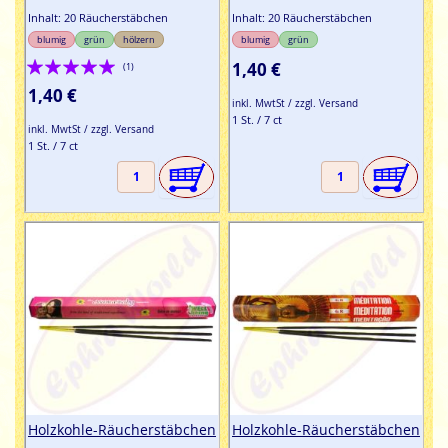
Inhalt: 20 Räucherstäbchen
Inhalt: 20 Räucherstäbchen
blumig
grün
hölzern
blumig
grün
Bewertung:
1,40 €
(1)
100%
1,40 €
inkl. MwtSt / zzgl. Versand
1 St. / 7 ct
inkl. MwtSt / zzgl. Versand
1 St. / 7 ct
Holzkohle-Räucherstäbchen
Holzkohle-Räucherstäbchen