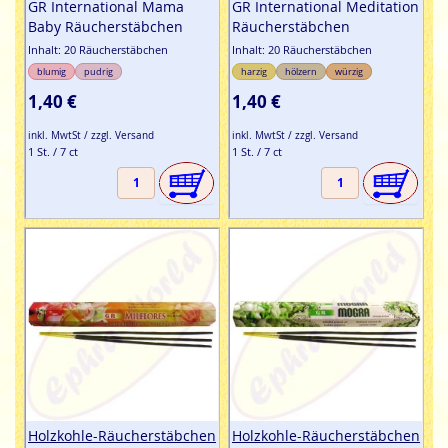
GR International Mama
GR International Meditation
Baby Räucherstäbchen
Räucherstäbchen
Inhalt: 20 Räucherstäbchen
Inhalt: 20 Räucherstäbchen
blumig
pudrig
harzig
hölzern
würzig
1,40 €
1,40 €
inkl. MwtSt / zzgl. Versand
inkl. MwtSt / zzgl. Versand
1 St. / 7 ct
1 St. / 7 ct
Holzkohle-Räucherstäbchen
Holzkohle-Räucherstäbchen