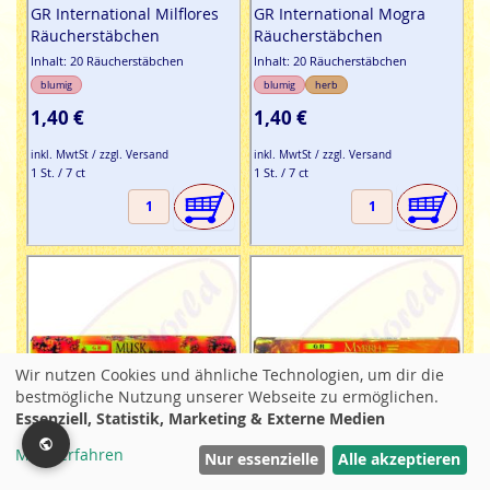
GR International Milflores
GR International Mogra
Räucherstäbchen
Räucherstäbchen
Inhalt: 20 Räucherstäbchen
Inhalt: 20 Räucherstäbchen
blumig
blumig
herb
1,40 €
1,40 €
inkl. MwtSt / zzgl. Versand
inkl. MwtSt / zzgl. Versand
1 St. / 7 ct
1 St. / 7 ct
Wir nutzen Cookies und ähnliche Technologien, um dir die
bestmögliche Nutzung unserer Webseite zu ermöglichen.
Essenziell, Statistik, Marketing & Externe Medien
Mehr erfahren
Filter
Nur essenzielle
Alle akzeptieren
Holzkohle-Räucherstäbchen
Holzkohle-Räucherstäbchen