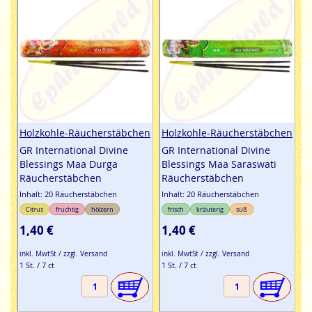
Holzkohle-Räucherstäbchen
Holzkohle-Räucherstäbchen
GR International Divine
GR International Divine
Blessings Maa Durga
Blessings Maa Saraswati
Räucherstäbchen
Räucherstäbchen
Inhalt: 20 Räucherstäbchen
Inhalt: 20 Räucherstäbchen
Citrus
fruchtig
hölzern
frisch
kräuterig
süß
1,40 €
1,40 €
inkl. MwtSt / zzgl. Versand
inkl. MwtSt / zzgl. Versand
1 St. / 7 ct
1 St. / 7 ct