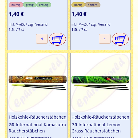
blumig
grasig
krautig
harzig
hölzern
1,40 €
1,40 €
inkl. MwtSt / zzgl. Versand
inkl. MwtSt / zzgl. Versand
1 St. / 7 ct
1 St. / 7 ct
Holzkohle-Räucherstäbchen
Holzkohle-Räucherstäbchen
GR International Kamasutra
GR International Lemon
Räucherstäbchen
Grass Räucherstäbchen
Inhalt: 20 Räucherstäbchen
Inhalt: 20 Räucherstäbchen