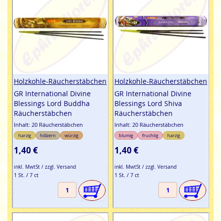
Holzkohle-Räucherstäbchen
Holzkohle-Räucherstäbchen
GR International Divine
GR International Divine
Blessings Lord Buddha
Blessings Lord Shiva
Räucherstäbchen
Räucherstäbchen
Inhalt: 20 Räucherstäbchen
Inhalt: 20 Räucherstäbchen
harzig
hölzern
würzig
blumig
fruchtig
harzig
1,40 €
1,40 €
inkl. MwtSt / zzgl. Versand
inkl. MwtSt / zzgl. Versand
1 St. / 7 ct
1 St. / 7 ct