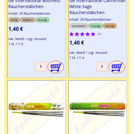
GR International Business
GR International Californian
Räucherstäbchen
White Sage
Räucherstäbchen
Inhalt: 20 Räucherstäbchen
Inhalt: 20 Räucherstäbchen
erdig
hölzern
krautig
aromatisch
krautig
würzig
1,40 €
Bewertung:
(1)
inkl. MwtSt / zzgl. Versand
100%
1,40 €
1 St. / 7 ct
inkl. MwtSt / zzgl. Versand
1 St. / 7 ct