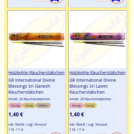
Holzkohle-Räucherstäbchen
Holzkohle-Räucherstäbchen
GR International Divine
GR International Divine
Blessings Sri Ganesh
Blessings Sri Laxmi
Räucherstäbchen
Räucherstäbchen
Inhalt: 20 Räucherstäbchen
Inhalt: 20 Räucherstäbchen
blumig
harzig
hölzern
blumig
harzig
1,40 €
1,40 €
inkl. MwtSt / zzgl. Versand
inkl. MwtSt / zzgl. Versand
1 St. / 7 ct
1 St. / 7 ct