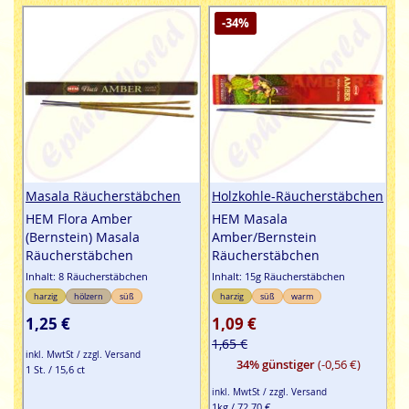
-34%
Masala Räucherstäbchen
Holzkohle-Räucherstäbchen
HEM Flora Amber
HEM Masala
(Bernstein) Masala
Amber/Bernstein
Räucherstäbchen
Räucherstäbchen
Inhalt: 8 Räucherstäbchen
Inhalt: 15g Räucherstäbchen
harzig
hölzern
süß
harzig
süß
warm
1,25 €
1,09 €
1,65 €
inkl. MwtSt / zzgl. Versand
34% günstiger
(-0,56 €)
1 St. / 15,6 ct
inkl. MwtSt / zzgl. Versand
1kg / 72,70 €