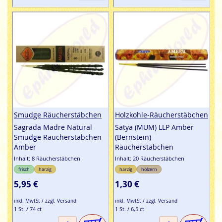
Smudge Räucherstäbchen
Holzkohle-Räucherstäbchen
Sagrada Madre Natural
Satya (MUM) LLP Amber
Smudge Räucherstäbchen
(Bernstein)
Amber
Räucherstäbchen
Inhalt: 8 Räucherstäbchen
Inhalt: 20 Räucherstäbchen
frisch
harzig
harzig
hölzern
5,95 €
1,30 €
inkl. MwtSt / zzgl. Versand
inkl. MwtSt / zzgl. Versand
1 St. / 74 ct
1 St. / 6,5 ct