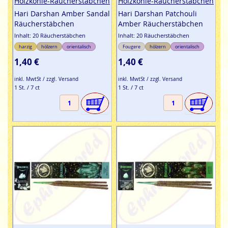
Holzkohle-Räucherstäbchen
Holzkohle-Räucherstäbchen
Hari Darshan Amber Sandal
Hari Darshan Patchouli
Räucherstäbchen
Amber Räucherstäbchen
Inhalt: 20 Räucherstäbchen
Inhalt: 20 Räucherstäbchen
harzig
hölzern
orientalisch
Fougere
hölzern
orientalisch
1,40 €
1,40 €
inkl. MwtSt / zzgl. Versand
inkl. MwtSt / zzgl. Versand
1 St. / 7 ct
1 St. / 7 ct