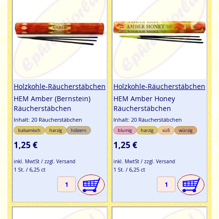
Holzkohle-Räucherstäbchen
Holzkohle-Räucherstäbchen
HEM Amber (Bernstein)
HEM Amber Honey
Räucherstäbchen
Räucherstäbchen
Inhalt: 20 Räucherstäbchen
Inhalt: 20 Räucherstäbchen
balsamisch
harzig
hölzern
blumig
harzig
süß
würzig
1,25 €
1,25 €
inkl. MwtSt / zzgl. Versand
inkl. MwtSt / zzgl. Versand
1 St. / 6,25 ct
1 St. / 6,25 ct