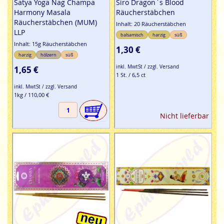
Satya Yoga Nag Champa
Siro Dragon`s Blood
Harmony Masala
Räucherstäbchen
Räucherstäbchen (MUM)
Inhalt: 20 Räucherstäbchen
LLP
balsamisch
harzig
süß
Inhalt: 15g Räucherstäbchen
1,30 €
harzig
hölzern
süß
inkl. MwtSt / zzgl. Versand
1,65 €
1 St. / 6,5 ct
inkl. MwtSt / zzgl. Versand
1kg / 110,00 €
Nicht lieferbar