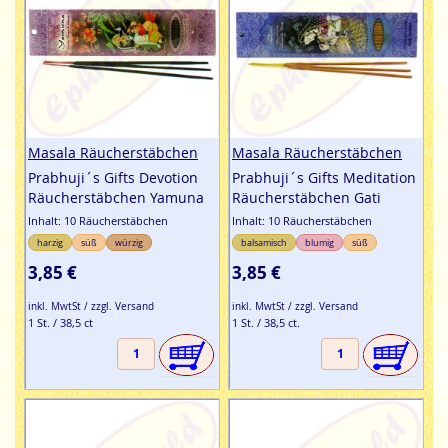
Masala Räucherstäbchen
Masala Räucherstäbchen
Prabhuji´s Gifts Devotion
Prabhuji´s Gifts Meditation
Räucherstäbchen Yamuna
Räucherstäbchen Gati
Inhalt: 10 Räucherstäbchen
Inhalt: 10 Räucherstäbchen
harzig
süß
würzig
balsamisch
blumig
süß
3,85 €
3,85 €
inkl. MwtSt / zzgl. Versand
inkl. MwtSt / zzgl. Versand
1 St. / 38,5 ct
1 St. / 38,5 ct.