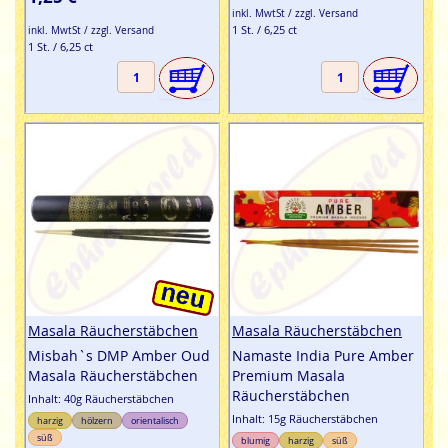
inkl. MwtSt / zzgl. Versand
1 St. / 6,25 ct
inkl. MwtSt / zzgl. Versand
1 St. / 6,25 ct
Masala Räucherstäbchen
Masala Räucherstäbchen
Misbah`s DMP Amber Oud
Namaste India Pure Amber
Masala Räucherstäbchen
Premium Masala
Räucherstäbchen
Inhalt: 40g Räucherstäbchen
Inhalt: 15g Räucherstäbchen
harzig
hölzern
orientalisch
süß
blumig
harzig
süß