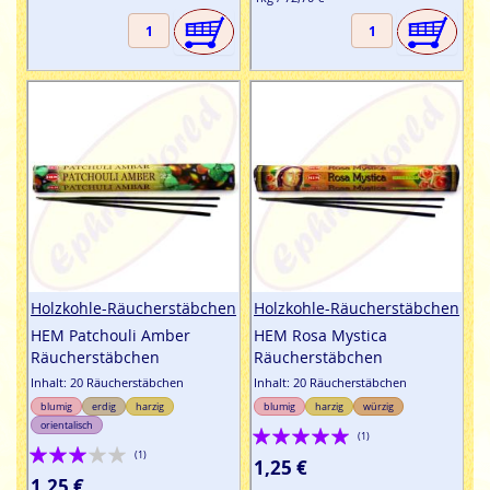
Holzkohle-Räucherstäbchen
Holzkohle-Räucherstäbchen
HEM Patchouli Amber
HEM Rosa Mystica
Räucherstäbchen
Räucherstäbchen
Inhalt: 20 Räucherstäbchen
Inhalt: 20 Räucherstäbchen
blumig
erdig
harzig
blumig
harzig
würzig
orientalisch
Bewertung:
(1)
Bewertung:
(1)
100%
1,25 €
60%
1,25 €