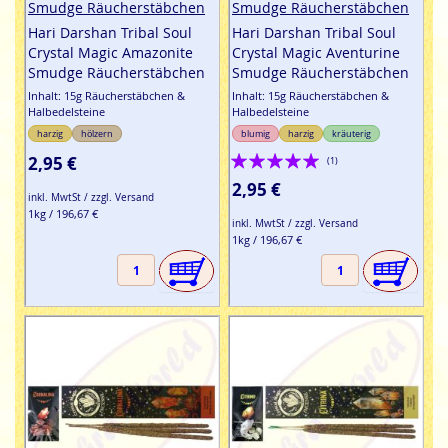
Smudge Räucherstäbchen
Smudge Räucherstäbchen
Hari Darshan Tribal Soul
Hari Darshan Tribal Soul
Crystal Magic Amazonite
Crystal Magic Aventurine
Smudge Räucherstäbchen
Smudge Räucherstäbchen
Inhalt: 15g Räucherstäbchen &
Inhalt: 15g Räucherstäbchen &
Halbedelsteine
Halbedelsteine
harzig
hölzern
blumig
harzig
kräuterig
Bewertung:
2,95 €
(1)
100%
2,95 €
inkl. MwtSt / zzgl. Versand
1kg / 196,67 €
inkl. MwtSt / zzgl. Versand
1kg / 196,67 €