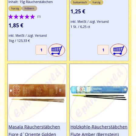
Inhalt: 15g Räucherstäbchen
balsamisch
harzig
harzig
hölzern
1,25 €
Bewertung:
(1)
inkl. MwtSt / zzgl. Versand
100%
1,85 €
1 St. / 6,25 ct
inkl. MwtSt / zzgl. Versand
1kg / 123,33 €
Masala Räucherstäbchen
Holzkohle-Räucherstäbchen
Fiore d`Oriente Golden
Flute Amber (Bernstein)