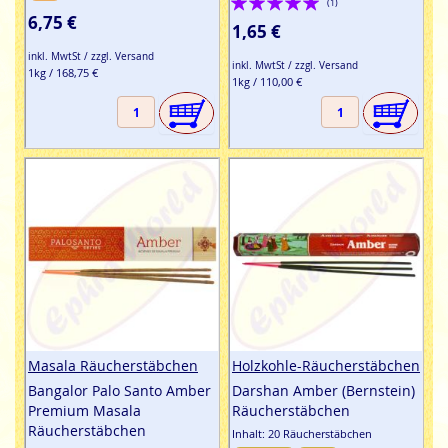
(1)
6,75 €
100%
1,65 €
inkl. MwtSt / zzgl. Versand
inkl. MwtSt / zzgl. Versand
1kg / 168,75 €
1kg / 110,00 €
Masala Räucherstäbchen
Holzkohle-Räucherstäbchen
Bangalor Palo Santo Amber
Darshan Amber (Bernstein)
Premium Masala
Räucherstäbchen
Räucherstäbchen
Inhalt: 20 Räucherstäbchen