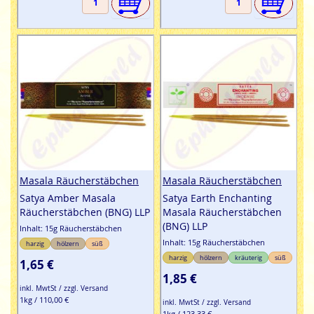
Masala Räucherstäbchen
Masala Räucherstäbchen
Satya Amber Masala
Satya Earth Enchanting
Räucherstäbchen (BNG) LLP
Masala Räucherstäbchen
(BNG) LLP
Inhalt: 15g Räucherstäbchen
Inhalt: 15g Räucherstäbchen
harzig
hölzern
süß
harzig
hölzern
kräuterig
süß
1,65 €
1,85 €
inkl. MwtSt / zzgl. Versand
1kg / 110,00 €
inkl. MwtSt / zzgl. Versand
1kg / 123,33 €