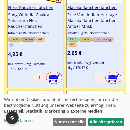
Flora-Räucherstäbchen
Masala Räucherstäbchen
Song Of India Chakra
Sree Vani Indian Heritage
Sahasrara Flora
Masala Räucherstäbchen
Räucherstäbchen
Amber Musk
Inhalt: 40 Räucherstäbchen
Inhalt: 15g Räucherstäbchen
harzig
hölzern
süß
frisch
harzig
moschusartig
süß
2,65 €
4,95 €
inkl. MwtSt / zzgl. Versand
inkl. MwtSt / zzgl. Versand
1kg / 176,67 €
1 St. / 12,4 ct
Wir nutzen Cookies und ähnliche Technologien, um dir die
bestmögliche Nutzung unserer Webseite zu ermöglichen.
Essenziell, Statistik, Marketing & Externe Medien
Mehr erfahren
Filter
Nur essenzielle
Alle akzeptieren