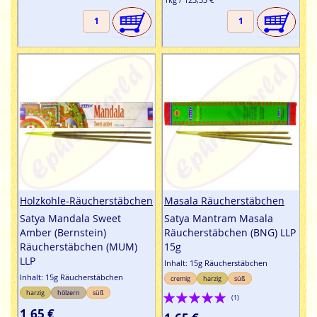
Holzkohle-Räucherstäbchen
Masala Räucherstäbchen
Satya Mandala Sweet
Satya Mantram Masala
Amber (Bernstein)
Räucherstäbchen (BNG) LLP
Räucherstäbchen (MUM)
15g
LLP
Inhalt: 15g Räucherstäbchen
Inhalt: 15g Räucherstäbchen
cremig
harzig
süß
Bewertung:
harzig
hölzern
süß
(1)
1,65 €
100%