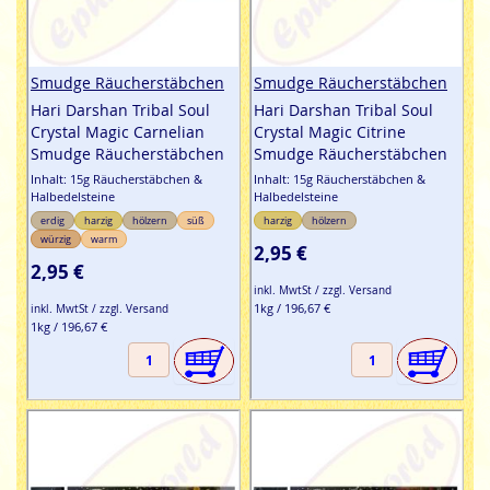
Smudge Räucherstäbchen
Smudge Räucherstäbchen
Hari Darshan Tribal Soul
Hari Darshan Tribal Soul
Crystal Magic Carnelian
Crystal Magic Citrine
Smudge Räucherstäbchen
Smudge Räucherstäbchen
Inhalt: 15g Räucherstäbchen &
Inhalt: 15g Räucherstäbchen &
Halbedelsteine
Halbedelsteine
erdig
harzig
hölzern
süß
harzig
hölzern
würzig
warm
2,95 €
2,95 €
inkl. MwtSt / zzgl. Versand
1kg / 196,67 €
inkl. MwtSt / zzgl. Versand
1kg / 196,67 €