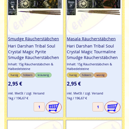
Smudge Räucherstäbchen
Masala Räucherstäbchen
Hari Darshan Tribal Soul
Hari Darshan Tribal Soul
Crystal Magic Pyrite
Crystal Magic Tourmaline
Smudge Räucherstäbchen
Smudge Räucherstäbchen
Inhalt: 15g Räucherstäbchen &
Inhalt: 15g Räucherstäbchen &
Halbedelsteine
Halbedelsteine
harzig
hölzern
kräuterig
harzig
hölzern
würzig
2,95 €
2,95 €
inkl. MwtSt / zzgl. Versand
inkl. MwtSt / zzgl. Versand
1kg / 196,67 €
1kg / 196,67 €