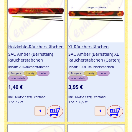
Holzkohle-Räucherstäbchen
XL Räucherstäbchen
SAC Amber (Bernstein)
SAC Amber (Bernstein) XL
Räucherstäbchen
Räucherstäbchen (Garten)
Inhalt: 20 Räucherstäbchen
Inhalt: 10 XL Räucherstäbchen
Fougere
harzig
Leder
Fougere
harzig
Leder
orientalisch
orientalisch
1,40 €
3,95 €
inkl. MwtSt / zzgl. Versand
inkl. MwtSt / zzgl. Versand
1 St. / 7 ct
1 St. / 39,5 ct