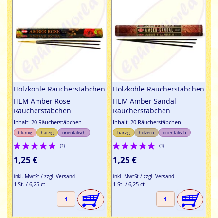
Holzkohle-Räucherstäbchen
Holzkohle-Räucherstäbchen
HEM Amber Rose
HEM Amber Sandal
Räucherstäbchen
Räucherstäbchen
Inhalt: 20 Räucherstäbchen
Inhalt: 20 Räucherstäbchen
blumig
harzig
orientalisch
harzig
hölzern
orientalisch
Bewertung:
Bewertung:
(2)
(1)
100%
100%
1,25 €
1,25 €
inkl. MwtSt / zzgl. Versand
inkl. MwtSt / zzgl. Versand
1 St. / 6,25 ct
1 St. / 6,25 ct