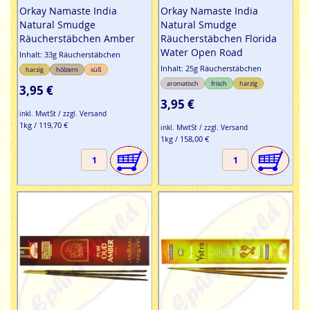
Orkay Namaste India
Orkay Namaste India
Natural Smudge
Natural Smudge
Räucherstäbchen Amber
Räucherstäbchen Florida
Water Open Road
Inhalt: 33g Räucherstäbchen
Inhalt: 25g Räucherstäbchen
harzig
hölzern
süß
aromatisch
frisch
harzig
3,95 €
3,95 €
inkl. MwtSt / zzgl. Versand
1kg / 119,70 €
inkl. MwtSt / zzgl. Versand
1kg / 158,00 €