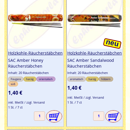
Holzkohle-Räucherstäbchen
Holzkohle-Räucherstäbchen
SAC Amber Honey
SAC Amber Sandalwood
Räucherstäbchen
Räucherstäbchen
Inhalt: 20 Räucherstäbchen
Inhalt: 20 Räucherstäbchen
Fougere
harzig
orientalisch
aromatisch
harzig
hölzern
süß
1,40 €
1,40 €
inkl. MwtSt / zzgl. Versand
1 St. / 7 ct
inkl. MwtSt / zzgl. Versand
1 St. / 7 ct