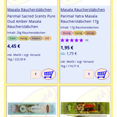
Masala Räucherstäbchen
Masala Räucherstäbchen
Parimal Sacred Scents Pure
Parimal Yatra Masala
Oud Amber Masala
Räucherstäbchen 17g
Räucherstäbchen
Inhalt: 17g Räucherstäbchen
Inhalt: 20g Räucherstäbchen
blumig
harzig
würzig
Bewertung:
frisch
harzig
hölzern
süß
(6)
4,45 €
100%
1,95 €
1,75 €
Ab
inkl. MwtSt / zzgl. Versand
1kg / 222,50 €
inkl. MwtSt / zzgl. Versand
1kg / 114,71 €