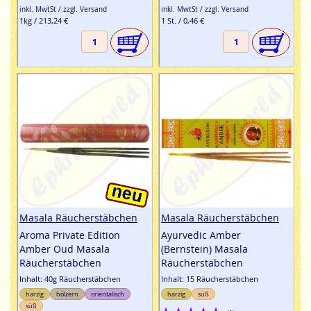
inkl. MwtSt / zzgl. Versand
inkl. MwtSt / zzgl. Versand
1kg / 213,24 €
1 St. / 0,46 €
Masala Räucherstäbchen
Masala Räucherstäbchen
Aroma Private Edition
Ayurvedic Amber
Amber Oud Masala
(Bernstein) Masala
Räucherstäbchen
Räucherstäbchen
Inhalt: 40g Räucherstäbchen
Inhalt: 15 Räucherstäbchen
harzig
hölzern
orientalisch
harzig
süß
süß
Bewertung: