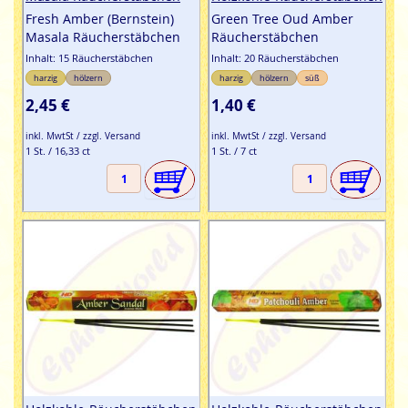
Fresh Amber (Bernstein)
Green Tree Oud Amber
Masala Räucherstäbchen
Räucherstäbchen
Inhalt: 15 Räucherstäbchen
Inhalt: 20 Räucherstäbchen
harzig
hölzern
harzig
hölzern
süß
2,45 €
1,40 €
inkl. MwtSt / zzgl. Versand
inkl. MwtSt / zzgl. Versand
1 St. / 16,33 ct
1 St. / 7 ct