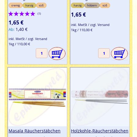
cremig
harzig
süß
harzig
hölzern
süß
Bewertung:
1,65 €
(1)
100%
1,65 €
inkl. MwtSt / zzgl. Versand
1,40 €
Ab
1kg / 110,00 €
inkl. MwtSt / zzgl. Versand
1kg / 110,00 €
Masala Räucherstäbchen
Holzkohle-Räucherstäbchen