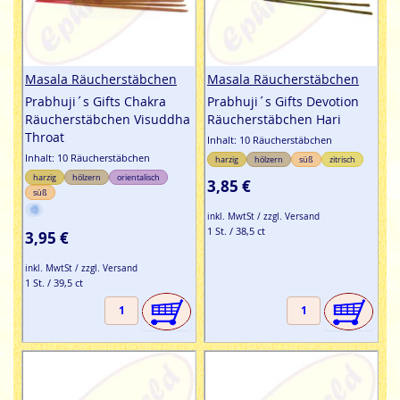
Masala Räucherstäbchen
Masala Räucherstäbchen
Prabhuji´s Gifts Chakra
Prabhuji´s Gifts Devotion
Räucherstäbchen Visuddha
Räucherstäbchen Hari
Throat
Inhalt: 10 Räucherstäbchen
Inhalt: 10 Räucherstäbchen
harzig
hölzern
süß
zitrisch
harzig
hölzern
orientalisch
3,85 €
süß
inkl. MwtSt / zzgl. Versand
1 St. / 38,5 ct
3,95 €
inkl. MwtSt / zzgl. Versand
1 St. / 39,5 ct