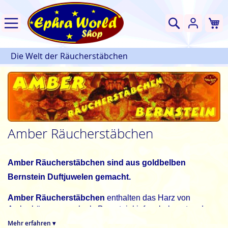
W
Suche
Die Welt der Räucherstäbchen
Amber Räucherstäbchen
Amber Räucherstäbchen sind aus goldbelben
Bernstein Duftjuwelen gemacht.
Amber Räucherstäbchen
enthalten das Harz von
Amberbäumen, auch als Bernsteinkiefern bekannt und
verströmen einen angenehm-würzigen und süßharzigen
Mehr erfahren ▾