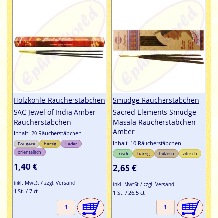
Holzkohle-Räucherstäbchen
Smudge Räucherstäbchen
SAC Jewel of India Amber
Sacred Elements Smudge
Räucherstäbchen
Masala Räucherstäbchen
Amber
Inhalt: 20 Räucherstäbchen
Inhalt: 10 Räucherstäbchen
Fougere
harzig
Leder
orientalisch
frisch
harzig
hölzern
zitrisch
1,40 €
2,65 €
inkl. MwtSt / zzgl. Versand
inkl. MwtSt / zzgl. Versand
1 St. / 7 ct
1 St. / 26,5 ct