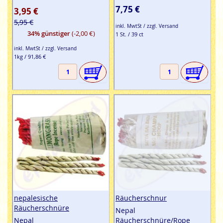
7,75 €
3,95 €
5,95 €
inkl. MwtSt / zzgl. Versand
34% günstiger
(-2,00 €)
1 St. / 39 ct
inkl. MwtSt / zzgl. Versand
1kg / 91,86 €
nepalesische
Räucherschnur
Räucherschnüre
Nepal
Nepal
Räucherschnüre/Rope