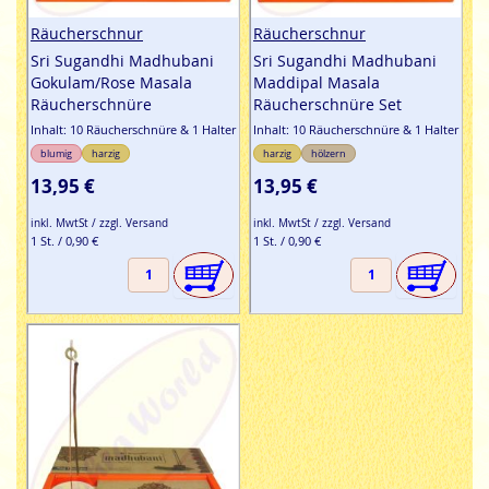
Räucherschnur
Räucherschnur
Sri Sugandhi Madhubani
Sri Sugandhi Madhubani
Gokulam/Rose Masala
Maddipal Masala
Räucherschnüre
Räucherschnüre Set
Inhalt: 10 Räucherschnüre & 1 Halter
Inhalt: 10 Räucherschnüre & 1 Halter
blumig
harzig
harzig
hölzern
13,95 €
13,95 €
inkl. MwtSt / zzgl. Versand
inkl. MwtSt / zzgl. Versand
1 St. / 0,90 €
1 St. / 0,90 €