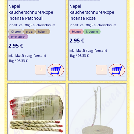
Nepal
Nepal
Räucherschnüre/Rope
Räucherschnüre/Rope
Incense Patchouli
Incense Rose
Inhalt: ca. 30g Räucherschnüre
Inhalt: ca. 30g Räucherschnüre
Chypre
erdig
hölzern
blumig
kräuterig
orientalisch
2,95 €
2,95 €
inkl. MwtSt / zzgl. Versand
1kg / 98,33 €
inkl. MwtSt / zzgl. Versand
1kg / 98,33 €