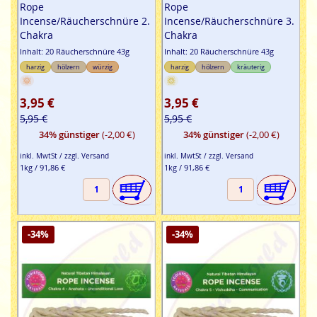
Rope
Rope
Incense/Räucherschnüre 2.
Incense/Räucherschnüre 3.
Chakra
Chakra
Inhalt: 20 Räucherschnüre 43g
Inhalt: 20 Räucherschnüre 43g
harzig
hölzern
würzig
harzig
hölzern
kräuterig
3,95 €
3,95 €
5,95 €
5,95 €
34% günstiger
(-2,00 €)
34% günstiger
(-2,00 €)
inkl. MwtSt / zzgl. Versand
inkl. MwtSt / zzgl. Versand
1kg / 91,86 €
1kg / 91,86 €
-34%
-34%