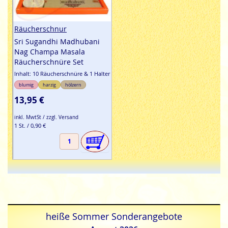
Räucherschnur
Sri Sugandhi Madhubani
Nag Champa Masala
Räucherschnüre Set
Inhalt: 10 Räucherschnüre & 1 Halter
blumig
harzig
hölzern
13,95 €
inkl. MwtSt / zzgl. Versand
1 St. / 0,90 €
heiße Sommer Sonderangebote