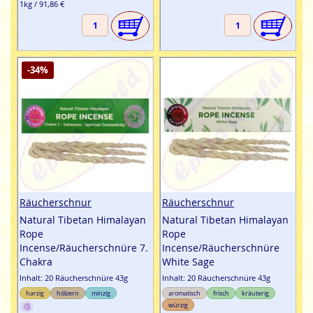
1kg / 91,86 €
-34%
Räucherschnur
Räucherschnur
Natural Tibetan Himalayan
Natural Tibetan Himalayan
Rope
Rope
Incense/Räucherschnüre 7.
Incense/Räucherschnüre
Chakra
White Sage
Inhalt: 20 Räucherschnüre 43g
Inhalt: 20 Räucherschnüre 43g
harzig
hölzern
minzig
aromatisch
frisch
kräuterig
würzig