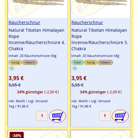
Räucherschnur
Räucherschnur
Natural Tibetan Himalayan
Natural Tibetan Himalayan
Rope
Rope
Incense/Räucherschnüre 4.
Incense/Räucherschnüre 5.
Chakra
Chakra
Inhalt: 20 Räucherschnüre 43g
Inhalt: 20 Räucherschnüre 43g
harzig
hölzern
frisch
harzig
hölzern
3,95 €
3,95 €
5,95 €
5,95 €
34% günstiger
(-2,00 €)
34% günstiger
(-2,00 €)
inkl. MwtSt / zzgl. Versand
inkl. MwtSt / zzgl. Versand
1kg / 91,86 €
1kg / 91,86 €
-34%