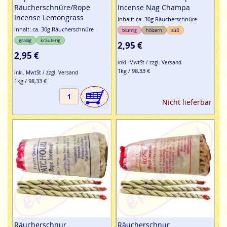
Räucherschnüre/Rope
Incense Nag Champa
Incense Lemongrass
Inhalt: ca. 30g Räucherschnüre
Inhalt: ca. 30g Räucherschnüre
blumig
hölzern
süß
grasig
kräuterig
2,95 €
2,95 €
inkl. MwtSt / zzgl. Versand
1kg / 98,33 €
inkl. MwtSt / zzgl. Versand
1kg / 98,33 €
Nicht lieferbar
Räucherschnur
Räucherschnur