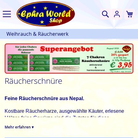
W
Suche
Weihrauch & Räucherwerk
Räucherschnüre
Feine Räucherschnüre aus Nepal.
Kostbare Räucherharze, ausgewählte Käuter, erlesene
Hölzer, feine Gewürze sind die Zutaten für diese
Räucherschnüre. Viele Pflanzen arbeiten für unseren
Mehr erfahren ▾
Genuss und produzieren als natürliche Chemiefabriken die