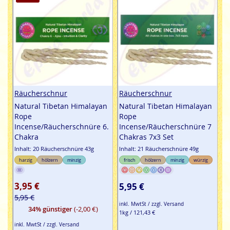
Räucherschnur
Räucherschnur
Natural Tibetan Himalayan
Natural Tibetan Himalayan
Rope
Rope
Incense/Räucherschnüre 6.
Incense/Räucherschnüre 7
Chakra
Chakras 7x3 Set
Inhalt: 20 Räucherschnüre 43g
Inhalt: 21 Räucherschnüre 49g
harzig
hölzern
minzig
frisch
hölzern
minzig
würzig
3,95 €
5,95 €
5,95 €
inkl. MwtSt / zzgl. Versand
34% günstiger
(-2,00 €)
1kg / 121,43 €
inkl. MwtSt / zzgl. Versand