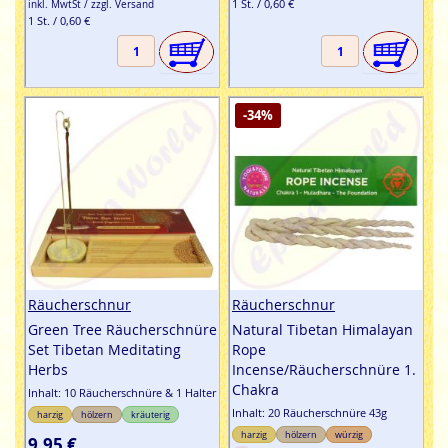
1 St. / 0,60 €
inkl. MwtSt / zzgl. Versand
1 St. / 0,60 €
-34%
Räucherschnur
Räucherschnur
Green Tree Räucherschnüre
Natural Tibetan Himalayan
Set Tibetan Meditating
Rope
Herbs
Incense/Räucherschnüre 1.
Chakra
Inhalt: 10 Räucherschnüre & 1 Halter
Inhalt: 20 Räucherschnüre 43g
harzig
hölzern
kräuterig
harzig
hölzern
würzig
9,95 €