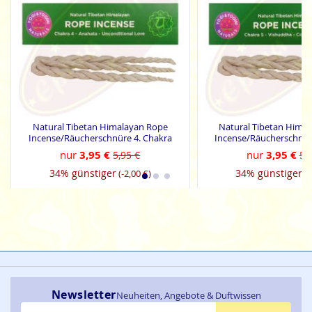
Natural Tibetan Himalayan Rope
Natural Tibetan Hima
Incense/Räucherschnüre 4. Chakra
Incense/Räucherschnür
nur
3,95 €
nur
3,95 €
5,95 €
5,
34% günstiger
34% günstiger
(-2,00 €)
(-
Newsletter
Neuheiten, Angebote & Duftwissen
E-Mail-Adresse