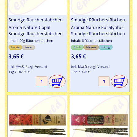
Smudge Räucherstäbchen
Smudge Räucherstäbchen
Aroma Nature Copal
Aroma Nature Eucalyptus
Smudge Räucherstäbchen
Smudge Räucherstäbchen
Inhalt: 20g Räucherstäbchen
Inhalt: 8 Räucherstäbchen
harzig
linear
frisch
hölzern
minzig
3,65 €
3,65 €
inkl. MwtSt / zzgl. Versand
inkl. MwtSt / zzgl. Versand
1kg / 182,50 €
1 St. / 0,46 €