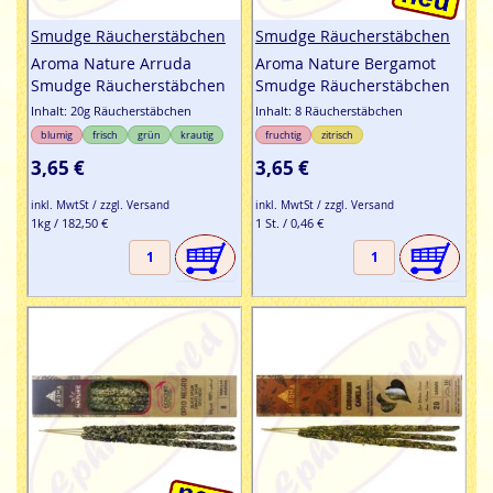
Smudge Räucherstäbchen
Smudge Räucherstäbchen
Aroma Nature Arruda
Aroma Nature Bergamot
Smudge Räucherstäbchen
Smudge Räucherstäbchen
Inhalt: 20g Räucherstäbchen
Inhalt: 8 Räucherstäbchen
blumig
frisch
grün
krautig
fruchtig
zitrisch
3,65 €
3,65 €
inkl. MwtSt / zzgl. Versand
inkl. MwtSt / zzgl. Versand
1kg / 182,50 €
1 St. / 0,46 €