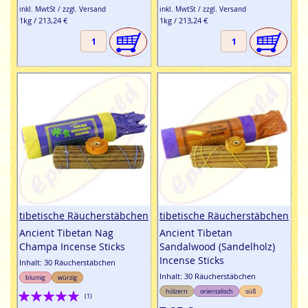
inkl. MwtSt / zzgl. Versand
inkl. MwtSt / zzgl. Versand
1kg / 213,24 €
1kg / 213,24 €
tibetische Räucherstäbchen
tibetische Räucherstäbchen
Ancient Tibetan Nag
Ancient Tibetan
Champa Incense Sticks
Sandalwood (Sandelholz)
Incense Sticks
Inhalt: 30 Räucherstäbchen
Inhalt: 30 Räucherstäbchen
blumig
würzig
Bewertung:
hölzern
orientalisch
süß
(1)