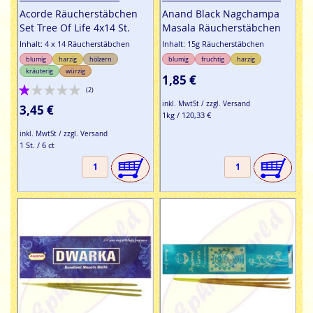
Acorde Räucherstäbchen
Anand Black Nagchampa
Set Tree Of Life 4x14 St.
Masala Räucherstäbchen
Inhalt: 4 x 14 Räucherstäbchen
Inhalt: 15g Räucherstäbchen
blumig
harzig
hölzern
blumig
fruchtig
harzig
kräuterig
würzig
1,85 €
Bewertung:
(2)
20%
inkl. MwtSt / zzgl. Versand
3,45 €
1kg / 120,33 €
inkl. MwtSt / zzgl. Versand
1 St. / 6 ct