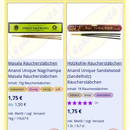
Masala Räucherstäbchen
Holzkohle-Räucherstäbchen
Anand Unique Nagchampa
Anand Unique Sandalwood
Masala Räucherstäbchen
(Sandelholz)
Räucherstäbchen
Inhalt: 15g Räucherstäbchen
Inhalt: 18 Räucherstäbchen
balsamisch
blumig
harzig
süß
hölzern
linear
orientalisch
1,75 €
Bewertung:
(1)
1,50 €
Ab
100%
1,75 €
inkl. MwtSt / zzgl. Versand
1kg / 116,67 €
inkl. MwtSt / zzgl. Versand
1 St. / 9,7 ct