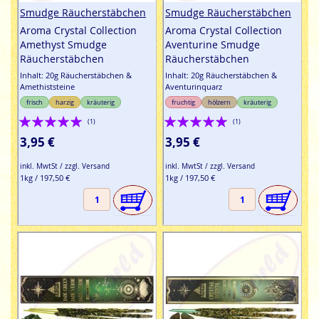
Smudge Räucherstäbchen
Smudge Räucherstäbchen
Aroma Crystal Collection
Aroma Crystal Collection
Amethyst Smudge
Aventurine Smudge
Räucherstäbchen
Räucherstäbchen
Inhalt: 20g Räucherstäbchen &
Inhalt: 20g Räucherstäbchen &
Amethiststeine
Aventurinquarz
frisch
harzig
kräuterig
fruchtig
hölzern
kräuterig
Bewertung:
Bewertung:
(1)
(1)
100%
100%
3,95 €
3,95 €
inkl. MwtSt / zzgl. Versand
inkl. MwtSt / zzgl. Versand
1kg / 197,50 €
1kg / 197,50 €