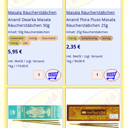
Masala Räucherstäbchen
Masala Räucherstäbchen
Anand Dwarka Masala
Anand Flora Fluxo Masala
Räucherstäbchen 50g
Räucherstäbchen 25g
Inhalt: 50g Räucherstäbchen
Inhalt: 25g Räucherstäbchen
balsamisch
cremig
Gourmand
harzig
kampferartig
würzig
harzig
süß
2,35 €
5,95 €
inkl. MwtSt / zzgl. Versand
1kg / 94,00 €
inkl. MwtSt / zzgl. Versand
1kg / 119,00 €