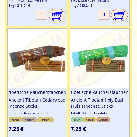
inkl. MwtSt / zzgl. Versand
inkl. MwtSt / zzgl. Versand
1kg / 213,24 €
1kg / 213,24 €
tibetische Räucherstäbchen
tibetische Räucherstäbchen
Ancient Tibetan Cedarwood
Ancient Tibetan Holy Basil
Incense Sticks
(Tulsi) Incense Sticks
Inhalt: 30 Räucherstäbchen
Inhalt: 30 Räucherstäbchen
harzig
hölzern
Terpene
grün
harzig
würzig
7,25 €
7,25 €