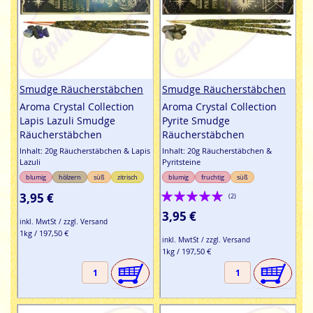
Smudge Räucherstäbchen
Smudge Räucherstäbchen
Aroma Crystal Collection
Aroma Crystal Collection
Lapis Lazuli Smudge
Pyrite Smudge
Räucherstäbchen
Räucherstäbchen
Inhalt: 20g Räucherstäbchen & Lapis
Inhalt: 20g Räucherstäbchen &
Lazuli
Pyritsteine
blumig
hölzern
süß
zitrisch
blumig
fruchtig
süß
Bewertung:
3,95 €
(2)
100%
3,95 €
inkl. MwtSt / zzgl. Versand
1kg / 197,50 €
inkl. MwtSt / zzgl. Versand
1kg / 197,50 €