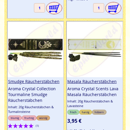
Smudge Räucherstäbchen
Masala Räucherstäbchen
Aroma Crystal Collection
Aroma Crystal Scents Lava
Tourmaline Smudge
Masala Räucherstäbchen
Räucherstäbchen
Inhalt: 20g Räucherstäbchen &
Lavasteine
Inhalt: 20g Räucherstäbchen &
Turmalinsteine
frisch
harzig
hölzern
blumig
fruchtig
würzig
3,95 €
Bewertung:
(1)