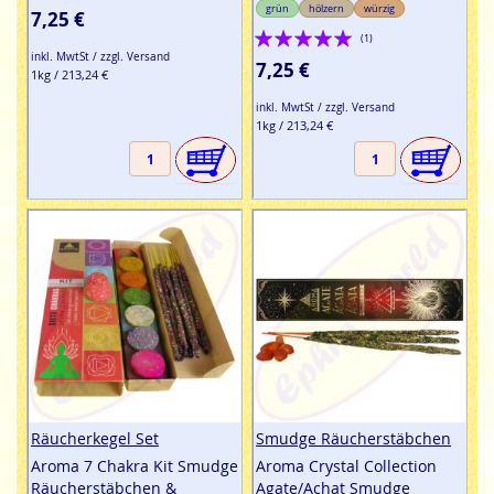
grün
hölzern
würzig
7,25 €
Bewertung:
(1)
inkl. MwtSt / zzgl. Versand
100%
7,25 €
1kg / 213,24 €
inkl. MwtSt / zzgl. Versand
1kg / 213,24 €
Räucherkegel Set
Smudge Räucherstäbchen
Aroma 7 Chakra Kit Smudge
Aroma Crystal Collection
Räucherstäbchen &
Agate/Achat Smudge