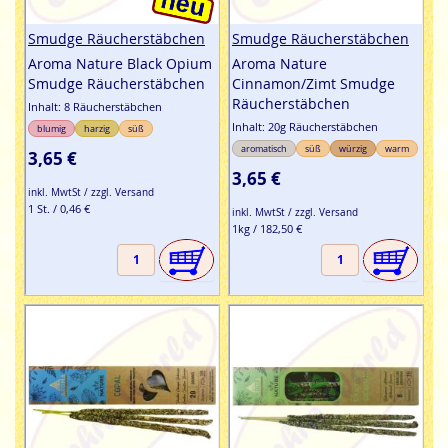
Smudge Räucherstäbchen
Smudge Räucherstäbchen
Aroma Nature Black Opium
Aroma Nature
Smudge Räucherstäbchen
Cinnamon/Zimt Smudge
Räucherstäbchen
Inhalt: 8 Räucherstäbchen
Inhalt: 20g Räucherstäbchen
blumig
harzig
süß
aromatisch
süß
würzig
warm
3,65 €
3,65 €
inkl. MwtSt / zzgl. Versand
1 St. / 0,46 €
inkl. MwtSt / zzgl. Versand
1kg / 182,50 €