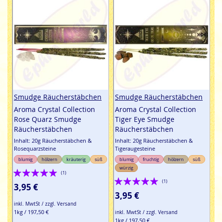
Smudge Räucherstäbchen
Smudge Räucherstäbchen
Aroma Crystal Collection
Aroma Crystal Collection
Rose Quarz Smudge
Tiger Eye Smudge
Räucherstäbchen
Räucherstäbchen
Inhalt: 20g Räucherstäbchen &
Inhalt: 20g Räucherstäbchen &
Rosequarzsteine
Tigeraugesteine
blumig
hölzern
kräuterig
süß
blumig
fruchtig
hölzern
süß
würzig
Bewertung:
(1)
Bewertung:
(1)
100%
3,95 €
100%
3,95 €
inkl. MwtSt / zzgl. Versand
1kg / 197,50 €
inkl. MwtSt / zzgl. Versand
1kg / 197,50 €