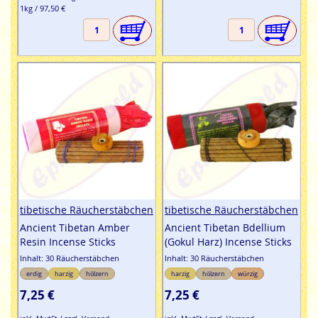
1kg / 97,50 €
tibetische Räucherstäbchen
tibetische Räucherstäbchen
Ancient Tibetan Amber
Ancient Tibetan Bdellium
Resin Incense Sticks
(Gokul Harz) Incense Sticks
Inhalt: 30 Räucherstäbchen
Inhalt: 30 Räucherstäbchen
erdig
harzig
hölzern
harzig
hölzern
würzig
7,25 €
7,25 €