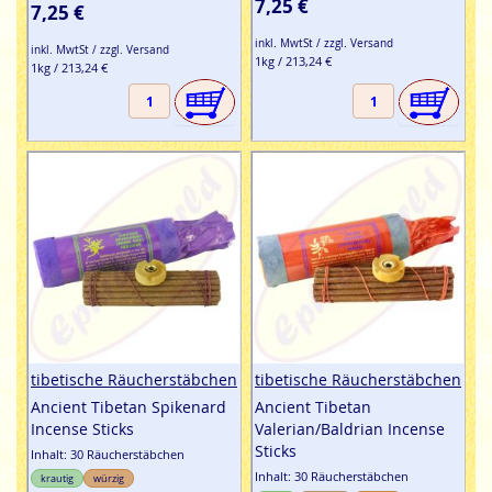
7,25 €
100%
7,25 €
inkl. MwtSt / zzgl. Versand
inkl. MwtSt / zzgl. Versand
1kg / 213,24 €
1kg / 213,24 €
tibetische Räucherstäbchen
tibetische Räucherstäbchen
Ancient Tibetan Spikenard
Ancient Tibetan
Incense Sticks
Valerian/Baldrian Incense
Sticks
Inhalt: 30 Räucherstäbchen
Inhalt: 30 Räucherstäbchen
krautig
würzig