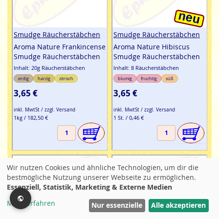
Smudge Räucherstäbchen
Smudge Räucherstäbchen
Aroma Nature Frankincense
Aroma Nature Hibiscus
Smudge Räucherstäbchen
Smudge Räucherstäbchen
Inhalt: 20g Räucherstäbchen
Inhalt: 8 Räucherstäbchen
erdig
harzig
zitrisch
blumig
fruchtig
süß
3,65 €
3,65 €
inkl. MwtSt / zzgl. Versand
inkl. MwtSt / zzgl. Versand
1kg / 182,50 €
1 St. / 0,46 €
Wir nutzen Cookies und ähnliche Technologien, um dir die
bestmögliche Nutzung unserer Webseite zu ermöglichen.
Essenziell, Statistik, Marketing & Externe Medien
Mehr erfahren
Filter
Nur essenzielle
Alle akzeptieren