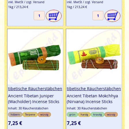
inkl. MwtSt / zzgl. Versand
inkl. MwtSt / zzgl. Versand
1kg / 213,24 €
1kg / 213,24 €
tibetische Räucherstäbchen
tibetische Räucherstäbchen
Ancient Tibetan Juniper
Ancient Tibetan Mokchhya
(Wacholder) Incense Sticks
(Nirvana) Incense Sticks
Inhalt: 30 Räucherstäbchen
Inhalt: 30 Räucherstäbchen
hölzern
Terpene
würzig
grün
harzig
krautig
würzig
7,25 €
7,25 €