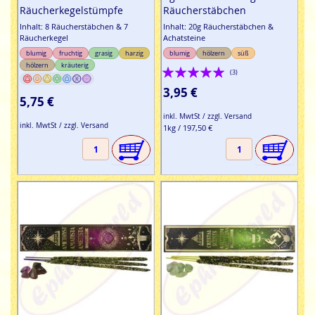
Räucherkegelstümpfe
Räucherstäbchen
Inhalt: 8 Räucherstäbchen & 7
Inhalt: 20g Räucherstäbchen &
Räucherkegel
Achatsteine
blumig
fruchtig
grasig
harzig
blumig
hölzern
süß
hölzern
kräuterig
Bewertung:
(3)
100%
3,95 €
5,75 €
inkl. MwtSt / zzgl. Versand
inkl. MwtSt / zzgl. Versand
1kg / 197,50 €