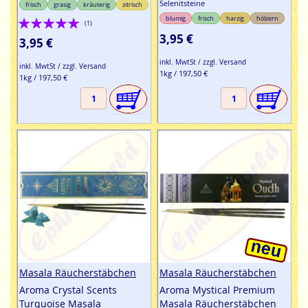
Selenitsteine
frisch
grasig
kräuterig
zitrisch
Bewertung:
blumig
frisch
harzig
hölzern
(1)
3,95 €
100%
3,95 €
inkl. MwtSt / zzgl. Versand
inkl. MwtSt / zzgl. Versand
1kg / 197,50 €
1kg / 197,50 €
Masala Räucherstäbchen
Masala Räucherstäbchen
Aroma Crystal Scents
Aroma Mystical Premium
Turquoise Masala
Masala Räucherstäbchen