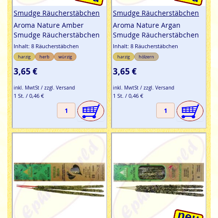
Smudge Räucherstäbchen
Smudge Räucherstäbchen
Aroma Nature Amber
Aroma Nature Argan
Smudge Räucherstäbchen
Smudge Räucherstäbchen
Inhalt: 8 Räucherstäbchen
Inhalt: 8 Räucherstäbchen
harzig
herb
würzig
harzig
hölzern
3,65 €
3,65 €
inkl. MwtSt / zzgl. Versand
inkl. MwtSt / zzgl. Versand
1 St. / 0,46 €
1 St. / 0,46 €