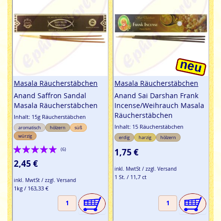
Masala Räucherstäbchen
Masala Räucherstäbchen
Anand Saffron Sandal
Anand Sai Darshan Frank
Masala Räucherstäbchen
Incense/Weihrauch Masala
Räucherstäbchen
Inhalt: 15g Räucherstäbchen
Inhalt: 15 Räucherstäbchen
aromatisch
hölzern
süß
würzig
erdig
harzig
hölzern
Bewertung:
(6)
1,75 €
100%
2,45 €
inkl. MwtSt / zzgl. Versand
1 St. / 11,7 ct
inkl. MwtSt / zzgl. Versand
1kg / 163,33 €