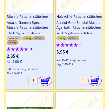
Masala Räucherstäbchen
Holzkohle-Räucherstäbchen
Anand Ganesh Special
Anand Gold Sandal Masala
Masala Räucherstäbchen
Agarbatti Räucherstäbchen
Inhalt: 25g Räucherstäbchen
Inhalt: 50g Räucherstäbchen
aromatisch
harzig
hölzern
harzig
hölzern
würzig
Bewertung:
(1)
Bewertung:
(4)
100%
5,95 €
100%
2,35 €
inkl. MwtSt / zzgl. Versand
2,00 €
Ab
1kg / 119,00 €
inkl. MwtSt / zzgl. Versand
1kg / 94,00 €