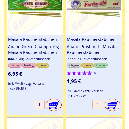
Masala Räucherstäbchen
Masala Räucherstäbchen
Anand Green Champa 70g
Anand Prashanthi Masala
Masala Räucherstäbchen
Räucherstäbchen
Inhalt: 70g Räucherstäbchen
Inhalt: 20 Räucherstäbchen
blumig
fruchtig
harzig
Chypre
harzig
krautig
Bewertung:
6,95 €
(2)
100%
1,95 €
inkl. MwtSt / zzgl. Versand
1kg / 99,29 €
inkl. MwtSt / zzgl. Versand
1 St. / 9,75 ct