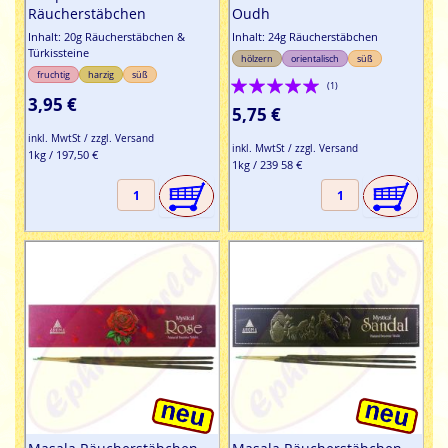
Räucherstäbchen
Oudh
Inhalt: 20g Räucherstäbchen &
Inhalt: 24g Räucherstäbchen
Türkissteine
hölzern
orientalisch
süß
fruchtig
harzig
süß
Bewertung:
(1)
3,95 €
100%
5,75 €
inkl. MwtSt / zzgl. Versand
inkl. MwtSt / zzgl. Versand
1kg / 197,50 €
1kg / 239 58 €