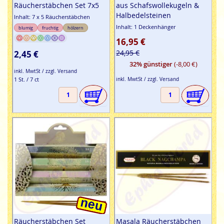
Räucherstäbchen Set 7x5
aus Schafswollekugeln &
Halbedelsteinen
Inhalt: 7 x 5 Räucherstäbchen
Inhalt: 1 Deckenhänger
blumig
fruchtig
hölzern
16,95 €
24,95 €
2,45 €
32% günstiger
(-8,00 €)
inkl. MwtSt / zzgl. Versand
1 St. / 7 ct
inkl. MwtSt / zzgl. Versand
Räucherstäbchen Set
Masala Räucherstäbchen