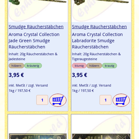
Smudge Räucherstäbchen
Smudge Räucherstäbchen
Aroma Crystal Collection
Aroma Crystal Collection
Jade Green Smudge
Labradorite Smudge
Räucherstäbchen
Räucherstäbchen
Inhalt: 20g Räucherstäbchen &
Inhalt: 20g Räucherstäbchen &
Jadesteine
Tigeraugesteine
hölzern
kräuterig
blumig
hölzern
krautig
3,95 €
3,95 €
inkl. MwtSt / zzgl. Versand
inkl. MwtSt / zzgl. Versand
1kg / 197,50 €
1kg / 197,50 €