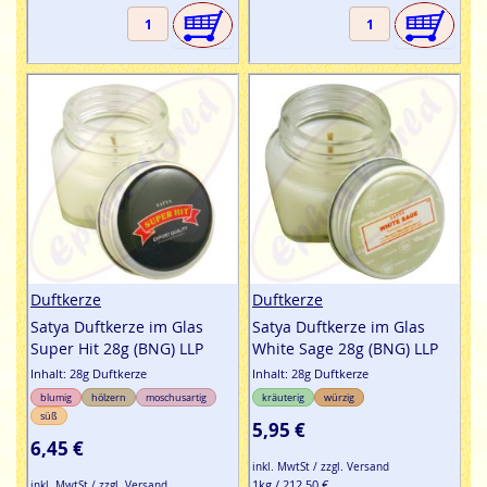
Duftkerze
Duftkerze
Satya Duftkerze im Glas
Satya Duftkerze im Glas
Super Hit 28g (BNG) LLP
White Sage 28g (BNG) LLP
Inhalt: 28g Duftkerze
Inhalt: 28g Duftkerze
blumig
hölzern
moschusartig
kräuterig
würzig
süß
5,95 €
6,45 €
inkl. MwtSt / zzgl. Versand
1kg / 212,50 €
inkl. MwtSt / zzgl. Versand