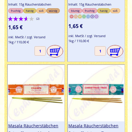
Inhalt: 15g Räucherstäbchen
Inhalt: 15g Räucherstäbchen
fruchtig
harzig
süß
würzig
blumig
fruchtig
harzig
süß
Bewertung:
(2)
70%
1,65 €
1,65 €
inkl. MwtSt / zzgl. Versand
inkl. MwtSt / zzgl. Versand
1kg / 110,00 €
1kg / 110,00 €
Masala Räucherstäbchen
Masala Räucherstäbchen