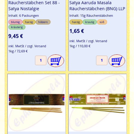
Räucherstäbchen Set 88 -
Satya Aaruda Masala
Satya Nostalgie
Räucherstäbchen (BNG) LLP
Inhalt: 6 Packungen
Inhalt: 15g Räucherstäbchen
blumig
harzig
hölzern
harzig
krautig
süß
kräuterig
1,65 €
9,45 €
inkl. MwtSt / zzgl. Versand
1kg / 110,00 €
inkl. MwtSt / zzgl. Versand
1kg / 72,69 €