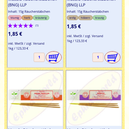
(BNG) LLP
(BNG) LLP
Inhalt: 15g Räucherstäbchen
Inhalt: 15g Räucherstäbchen
blumig
herb
kräuterig
erdig
hölzern
krautig
Bewertung:
1,85 €
(1)
100%
1,85 €
inkl. MwtSt / zzgl. Versand
1kg / 123,33 €
inkl. MwtSt / zzgl. Versand
1kg / 123,33 €