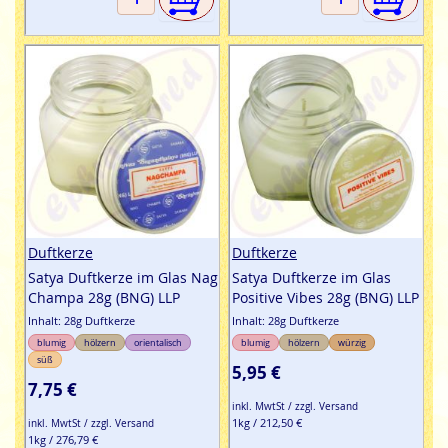
Duftkerze
Duftkerze
Satya Duftkerze im Glas Nag
Satya Duftkerze im Glas
Champa 28g (BNG) LLP
Positive Vibes 28g (BNG) LLP
Inhalt: 28g Duftkerze
Inhalt: 28g Duftkerze
blumig
hölzern
orientalisch
blumig
hölzern
würzig
süß
5,95 €
7,75 €
inkl. MwtSt / zzgl. Versand
1kg / 212,50 €
inkl. MwtSt / zzgl. Versand
1kg / 276,79 €