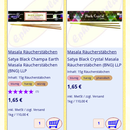
Masala Räucherstäbchen
Masala Räucherstäbchen
Satya Black Champa Earth
Satya Black Crystal Masala
Masala Räucherstäbchen
Räucherstäbchen (BNG) LLP
(BNG) LLP
Inhalt: 15g Räucherstäbchen
Inhalt: 15g Räucherstäbchen
blumig
harzig
phenolisch
blumig
harzig
würzig
1,65 €
Bewertung:
(1)
inkl. MwtSt / zzgl. Versand
100%
1,65 €
1kg / 110,00 €
inkl. MwtSt / zzgl. Versand
1kg / 110,00 €