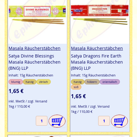
Masala Räucherstäbchen
Masala Räucherstäbchen
Satya Divine Blessings
Satya Dragons Fire Earth
Masala Räucherstäbchen
Masala Räucherstäbchen
(BNG) LLP
(BNG) LLP
Inhalt: 15g Räucherstäbchen
Inhalt: 15g Räucherstäbchen
blumig
harzig
zitrisch
harzig
hölzern
orientalisch
süß
1,65 €
1,65 €
inkl. MwtSt / zzgl. Versand
1kg / 110,00 €
inkl. MwtSt / zzgl. Versand
1kg / 110,00 €