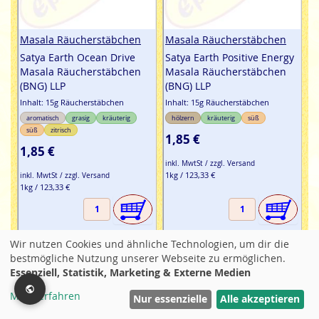
Masala Räucherstäbchen
Masala Räucherstäbchen
Satya Earth Ocean Drive
Satya Earth Positive Energy
Masala Räucherstäbchen
Masala Räucherstäbchen
(BNG) LLP
(BNG) LLP
Inhalt: 15g Räucherstäbchen
Inhalt: 15g Räucherstäbchen
aromatisch
grasig
kräuterig
hölzern
kräuterig
süß
süß
zitrisch
1,85 €
1,85 €
inkl. MwtSt / zzgl. Versand
1kg / 123,33 €
inkl. MwtSt / zzgl. Versand
1kg / 123,33 €
Wir nutzen Cookies und ähnliche Technologien, um dir die
bestmögliche Nutzung unserer Webseite zu ermöglichen.
Essenziell, Statistik, Marketing & Externe Medien
Mehr erfahren
Filter
Nur essenzielle
Alle akzeptieren