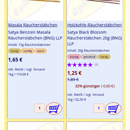
Masala Räucherstäbchen
Holzkohle-Räucherstäbchen
Satya Benzoin Masala
Satya Black Blossom
Räucherstäbchen (BNG) LLP
Räucherstäbchen 20g (BNG)
LLP
Inhalt: 15g Räucherstäbchen
Inhalt: 20g Räucherstäbchen
harzig
vanillig
warm
blumig
gehaltvoll
harzig
1,65 €
Bewertung:
(1)
inkl. MwtSt / zzgl. Versand
100%
1,25 €
1kg / 110,00 €
1,85 €
32% günstiger
(-0,60 €)
inkl. MwtSt / zzgl. Versand
1kg / 62,50 €