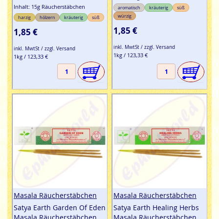
Inhalt: 15g Räucherstäbchen
aromatisch
kräuterig
süß
würzig
harzig
hölzern
kräuterig
süß
1,85 €
1,85 €
inkl. MwtSt / zzgl. Versand
inkl. MwtSt / zzgl. Versand
1kg / 123,33 €
1kg / 123,33 €
Masala Räucherstäbchen
Masala Räucherstäbchen
Satya Earth Garden Of Eden
Satya Earth Healing Herbs
Masala Räucherstäbchen
Masala Räucherstäbchen