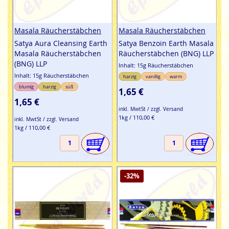
Masala Räucherstäbchen
Masala Räucherstäbchen
Satya Aura Cleansing Earth
Satya Benzoin Earth Masala
Masala Räucherstäbchen
Räucherstäbchen (BNG) LLP
(BNG) LLP
Inhalt: 15g Räucherstäbchen
Inhalt: 15g Räucherstäbchen
harzig
vanillig
warm
blumig
harzig
süß
1,65 €
1,65 €
inkl. MwtSt / zzgl. Versand
1kg / 110,00 €
inkl. MwtSt / zzgl. Versand
1kg / 110,00 €
-32%