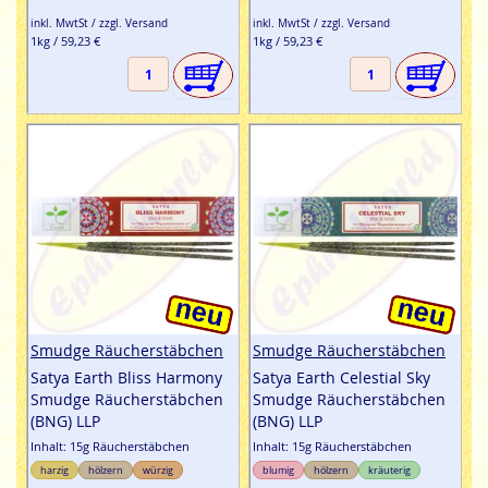
inkl. MwtSt / zzgl. Versand
inkl. MwtSt / zzgl. Versand
1kg / 59,23 €
1kg / 59,23 €
Smudge Räucherstäbchen
Smudge Räucherstäbchen
Satya Earth Bliss Harmony
Satya Earth Celestial Sky
Smudge Räucherstäbchen
Smudge Räucherstäbchen
(BNG) LLP
(BNG) LLP
Inhalt: 15g Räucherstäbchen
Inhalt: 15g Räucherstäbchen
harzig
hölzern
würzig
blumig
hölzern
kräuterig