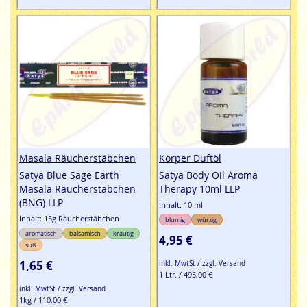
Masala Räucherstäbchen
Körper Duftöl
Satya Blue Sage Earth
Satya Body Oil Aroma
Masala Räucherstäbchen
Therapy 10ml LLP
(BNG) LLP
Inhalt: 10 ml
Inhalt: 15g Räucherstäbchen
blumig
würzig
aromatisch
balsamisch
krautig
4,95 €
süß
1,65 €
inkl. MwtSt / zzgl. Versand
1 Ltr. / 495,00 €
inkl. MwtSt / zzgl. Versand
1kg / 110,00 €