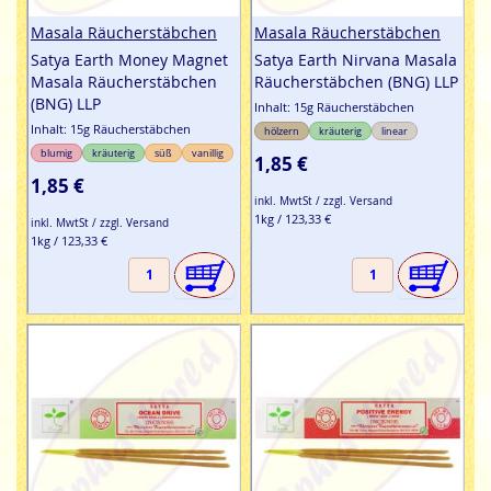
Masala Räucherstäbchen
Masala Räucherstäbchen
Satya Earth Money Magnet
Satya Earth Nirvana Masala
Masala Räucherstäbchen
Räucherstäbchen (BNG) LLP
(BNG) LLP
Inhalt: 15g Räucherstäbchen
Inhalt: 15g Räucherstäbchen
hölzern
kräuterig
linear
blumig
kräuterig
süß
vanillig
1,85 €
1,85 €
inkl. MwtSt / zzgl. Versand
1kg / 123,33 €
inkl. MwtSt / zzgl. Versand
1kg / 123,33 €