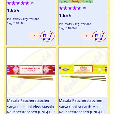
Bewertung:
grasig
harzig
krautig
(1)
Bewertung:
100%
(1)
1,65 €
100%
1,65 €
inkl. MwtSt / zzgl. Versand
1kg / 110,00 €
inkl. MwtSt / zzgl. Versand
1kg / 110,00 €
Masala Räucherstäbchen
Masala Räucherstäbchen
Satya Celestial Bliss Masala
Satya Chakra Earth Masala
Räucherstäbchen (BNG) LLP
Räucherstäbchen (BNG) LLP