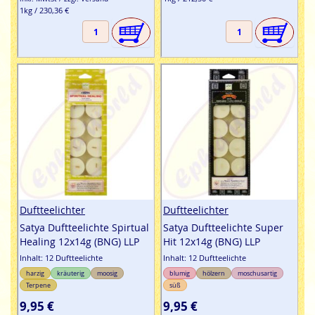
1kg / 230,36 €
Duftteelichter
Duftteelichter
Satya Duftteelichte Spirtual
Satya Duftteelichte Super
Healing 12x14g (BNG) LLP
Hit 12x14g (BNG) LLP
Inhalt: 12 Duftteelichte
Inhalt: 12 Duftteelichte
harzig
kräuterig
moosig
blumig
hölzern
moschusartig
Terpene
süß
9,95 €
9,95 €