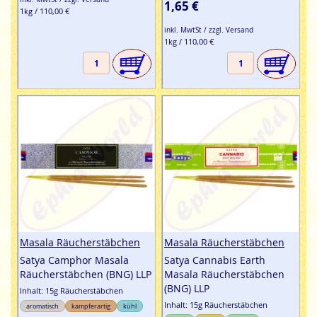
100%
1,65 €
1kg / 110,00 €
inkl. MwtSt / zzgl. Versand
1kg / 110,00 €
Masala Räucherstäbchen
Masala Räucherstäbchen
Satya Camphor Masala
Satya Cannabis Earth
Räucherstäbchen (BNG) LLP
Masala Räucherstäbchen
(BNG) LLP
Inhalt: 15g Räucherstäbchen
Inhalt: 15g Räucherstäbchen
aromatisch
kampferartig
kühl