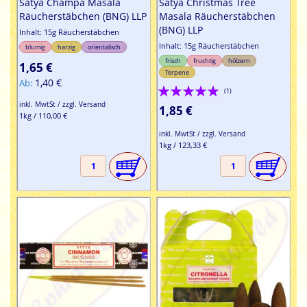
Satya Champa Masala
Satya Christmas Tree
Räucherstäbchen (BNG) LLP
Masala Räucherstäbchen
(BNG) LLP
Inhalt: 15g Räucherstäbchen
Inhalt: 15g Räucherstäbchen
blumig
harzig
orientalisch
frisch
fruchtig
hölzern
1,65 €
Terpene
1,40 €
Ab
Bewertung:
(1)
inkl. MwtSt / zzgl. Versand
100%
1,85 €
1kg / 110,00 €
inkl. MwtSt / zzgl. Versand
1kg / 123,33 €