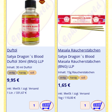
Duftöl
Masala Räucherstäbchen
Satya Dragon´s Blood
Satya Dragon´s Blood
Duftöl 30ml (BNG) LLP
Masala Räucherstäbchen
(BNG) LLP
Inhalt: 30 ml Duftöl
Inhalt: 15g Räucherstäbchen
erdig
harzig
süß
erdig
harzig
süß
9,95 €
1,65 €
inkl. MwtSt / zzgl. Versand
1 Ltr. / 331,67 €
inkl. MwtSt / zzgl. Versand
1kg / 110,00 €