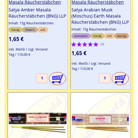
Masala Räucherstäbchen
Masala Räucherstäbchen
Satya Amber Masala
Satya Arabian Musk
Räucherstäbchen (BNG) LLP
(Moschus) Earth Masala
Räucherstäbchen (BNG) LLP
Inhalt: 15g Räucherstäbchen
Inhalt: 15g Räucherstäbchen
harzig
hölzern
süß
animalisch
harzig
süß
würzig
1,65 €
Bewertung:
(1)
inkl. MwtSt / zzgl. Versand
100%
1,65 €
1kg / 110,00 €
inkl. MwtSt / zzgl. Versand
1kg / 110,00 €