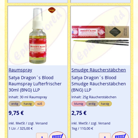
Raumspray
Smudge Räucherstäbchen
Satya Dragon´s Blood
Satya Dragon´s Blood
Raumspray Lufterfrischer
Smudge Räucherstäbchen
30ml (BNG) LLP
(BNG) LLP
Inhalt: 30 ml Raumspray
Inhalt: 25g Räucherstäbchen
erdig
harzig
süß
blumig
erdig
harzig
9,75 €
2,75 €
inkl. MwtSt / zzgl. Versand
inkl. MwtSt / zzgl. Versand
1 Ltr. / 325,00 €
1kg / 110,00 €