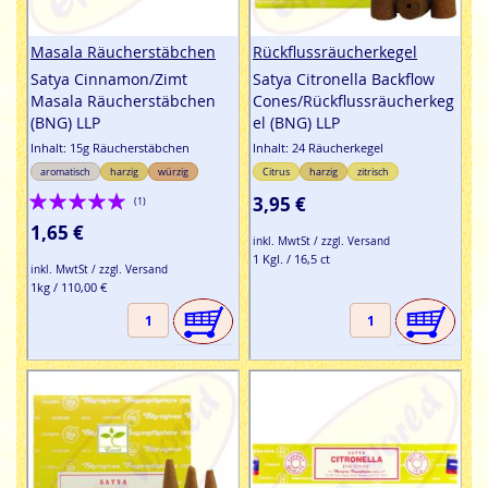
Masala Räucherstäbchen
Rückflussräucherkegel
Satya Cinnamon/Zimt
Satya Citronella Backflow
Masala Räucherstäbchen
Cones/Rückflussräucherkeg
(BNG) LLP
el (BNG) LLP
Inhalt: 15g Räucherstäbchen
Inhalt: 24 Räucherkegel
aromatisch
harzig
würzig
Citrus
harzig
zitrisch
Bewertung:
3,95 €
(1)
100%
1,65 €
inkl. MwtSt / zzgl. Versand
1 Kgl. / 16,5 ct
inkl. MwtSt / zzgl. Versand
1kg / 110,00 €