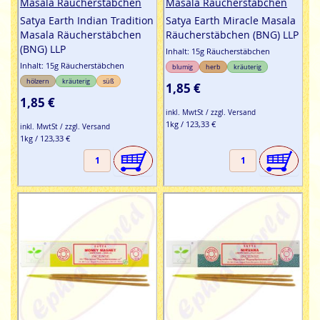
Masala Räucherstäbchen
Masala Räucherstäbchen
Satya Earth Indian Tradition
Satya Earth Miracle Masala
Masala Räucherstäbchen
Räucherstäbchen (BNG) LLP
(BNG) LLP
Inhalt: 15g Räucherstäbchen
Inhalt: 15g Räucherstäbchen
blumig
herb
kräuterig
hölzern
kräuterig
süß
1,85 €
1,85 €
inkl. MwtSt / zzgl. Versand
1kg / 123,33 €
inkl. MwtSt / zzgl. Versand
1kg / 123,33 €