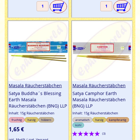
Masala Räucherstäbchen
Masala Räucherstäbchen
Satya Buddha´s Blessing
Satya Camphor Earth
Earth Masala
Masala Räucherstäbchen
Räucherstäbchen (BNG) LLP
(BNG) LLP
Inhalt: 15g Räucherstäbchen
Inhalt: 15g Räucherstäbchen
fruchtig
harzig
hölzern
aromatisch
harzig
kampferartig
kühl
1,65 €
Bewertung:
(3)
inkl. MwtSt / zzgl. Versand