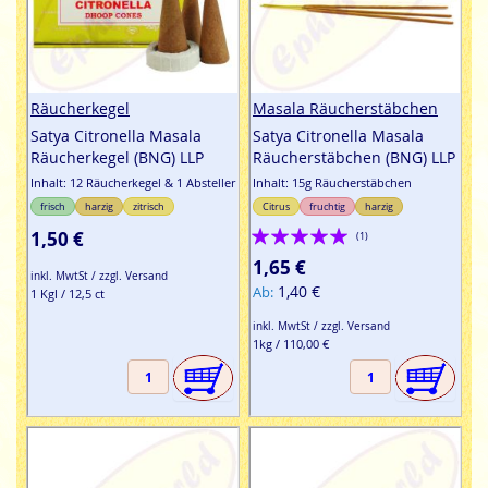
Räucherkegel
Masala Räucherstäbchen
Satya Citronella Masala
Satya Citronella Masala
Räucherkegel (BNG) LLP
Räucherstäbchen (BNG) LLP
Inhalt: 12 Räucherkegel & 1 Absteller
Inhalt: 15g Räucherstäbchen
frisch
harzig
zitrisch
Citrus
fruchtig
harzig
Bewertung:
1,50 €
(1)
100%
1,65 €
inkl. MwtSt / zzgl. Versand
1,40 €
Ab
1 Kgl / 12,5 ct
inkl. MwtSt / zzgl. Versand
1kg / 110,00 €