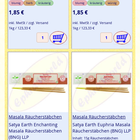
blumig
herb
kräuterig
blumig
kräuterig
würzig
1,85 €
1,85 €
inkl. MwtSt / zzgl. Versand
inkl. MwtSt / zzgl. Versand
1kg / 123,33 €
1kg / 123,33 €
Masala Räucherstäbchen
Masala Räucherstäbchen
Satya Earth Enchanting
Satya Earth Euphria Masala
Masala Räucherstäbchen
Räucherstäbchen (BNG) LLP
(BNG) LLP
Inhalt: 15g Räucherstäbchen