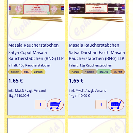
Masala Räucherstäbchen
Masala Räucherstäbchen
Satya Copal Masala
Satya Darshan Earth Masala
Räucherstäbchen (BNG) LLP
Räucherstäbchen (BNG) LLP
Inhalt: 15g Räucherstäbchen
Inhalt: 15g Räucherstäbchen
harzig
süß
zitrisch
harzig
hölzern
krautig
würzig
1,65 €
1,65 €
inkl. MwtSt / zzgl. Versand
inkl. MwtSt / zzgl. Versand
1kg / 110,00 €
1kg / 110,00 €