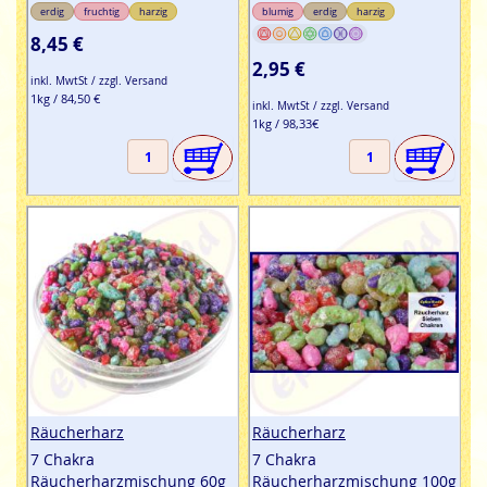
erdig
fruchtig
harzig
blumig
erdig
harzig
8,45 €
2,95 €
inkl. MwtSt / zzgl. Versand
1kg / 84,50 €
inkl. MwtSt / zzgl. Versand
1kg / 98,33€
Räucherharz
Räucherharz
7 Chakra
7 Chakra
Räucherharzmischung 60g
Räucherharzmischung 100g