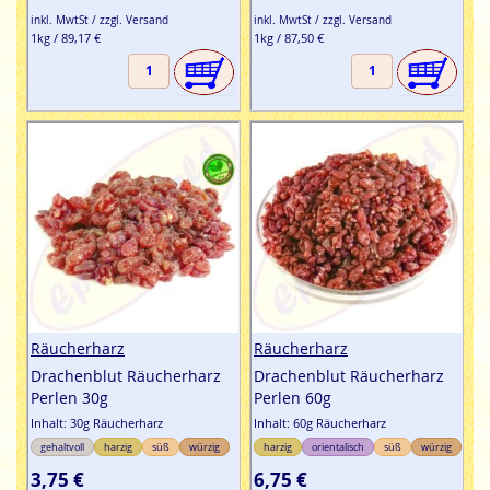
inkl. MwtSt / zzgl. Versand
inkl. MwtSt / zzgl. Versand
1kg / 89,17 €
1kg / 87,50 €
Räucherharz
Räucherharz
Drachenblut Räucherharz
Drachenblut Räucherharz
Perlen 30g
Perlen 60g
Inhalt: 30g Räucherharz
Inhalt: 60g Räucherharz
gehaltvoll
harzig
süß
würzig
harzig
orientalisch
süß
würzig
3,75 €
6,75 €