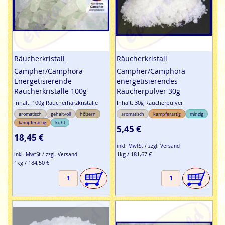
Räucherkristall
Räucherkristall
Campher/Camphora
Campher/Camphora
Energetisierende
energetisierendes
Räucherkristalle 100g
Räucherpulver 30g
Inhalt: 100g Räucherharzkristalle
Inhalt: 30g Räucherpulver
aromatisch
gehaltvoll
hölzern
aromatisch
kampferartig
minzig
kampferartig
kühl
5,45 €
18,45 €
inkl. MwtSt / zzgl. Versand
1kg / 181,67 €
inkl. MwtSt / zzgl. Versand
1kg / 184,50 €