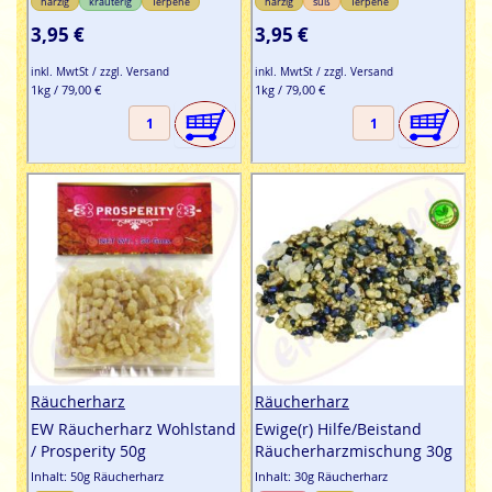
harzig
kräuterig
Terpene
harzig
süß
Terpene
3,95 €
3,95 €
inkl. MwtSt / zzgl. Versand
inkl. MwtSt / zzgl. Versand
1kg / 79,00 €
1kg / 79,00 €
Räucherharz
Räucherharz
EW Räucherharz Wohlstand
Ewige(r) Hilfe/Beistand
/ Prosperity 50g
Räucherharzmischung 30g
Inhalt: 50g Räucherharz
Inhalt: 30g Räucherharz