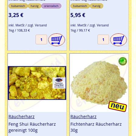
balsamisch
harzig
orientalisch
balsamisch
harzig
3,25 €
5,95 €
inkl. MwtSt / zzgl. Versand
inkl. MwtSt / zzgl. Versand
1kg / 108,33 €
1kg / 99,17 €
Räucherharz
Räucherharz
Feng Shui Räucherharz
Fichtenharz Räucherharz
gereinigt 100g
30g