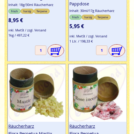
Pappdose
Inhalt: 18g/30ml Räucherharz
Inhalt: 30ml/17g Räucherharz
frisch
harzig
Terpene
frisch
harzig
Terpene
8,95 €
5,95 €
inkl. MwtSt / zzgl. Versand
1kg / 497,22 €
inkl. MwtSt / zzgl. Versand
1 Ltr. / 198,33 €
Räucherharz
Räucherharz
Flora Perpetua Mastix
Flora Perpetua