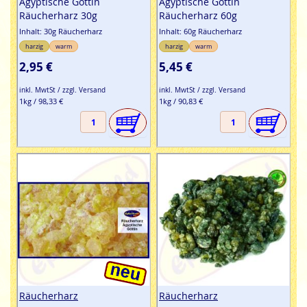
Ägyptische Göttin
Ägyptische Göttin
Räucherharz 30g
Räucherharz 60g
Inhalt: 30g Räucherharz
Inhalt: 60g Räucherharz
harzig
warm
harzig
warm
2,95 €
5,45 €
inkl. MwtSt / zzgl. Versand
inkl. MwtSt / zzgl. Versand
1kg / 98,33 €
1kg / 90,83 €
Räucherharz
Räucherharz