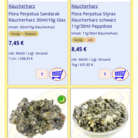
Räucherharz
Räucherharz
Flora Perpetua Sandarak
Flora Perpetua Styrax
Räucherharz 30ml/16g Glas
Räucherharz schwarz
11g/30ml Pappdose
Inhalt: 30ml/16g Räucherharz
Inhalt: 11g/30ml Räucherharz
harzig
Terpene
harzig
süß
7,45 €
8,45 €
inkl. MwtSt / zzgl. Versand
1 Ltr. / 248,33 €
inkl. MwtSt / zzgl. Versand
1kg / 631,82 €