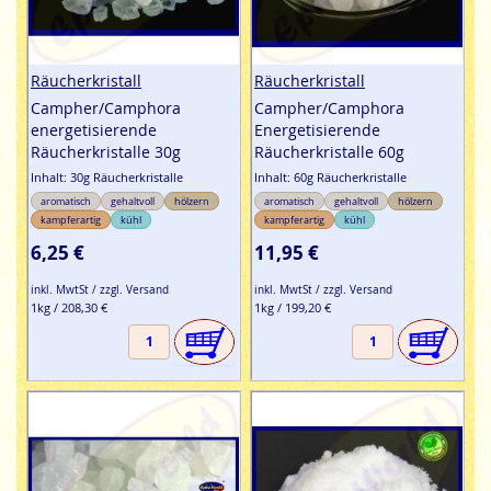
Räucherkristall
Räucherkristall
Campher/Camphora
Campher/Camphora
energetisierende
Energetisierende
Räucherkristalle 30g
Räucherkristalle 60g
Inhalt: 30g Räucherkristalle
Inhalt: 60g Räucherkristalle
aromatisch
gehaltvoll
hölzern
aromatisch
gehaltvoll
hölzern
kampferartig
kühl
kampferartig
kühl
6,25 €
11,95 €
inkl. MwtSt / zzgl. Versand
inkl. MwtSt / zzgl. Versand
1kg / 208,30 €
1kg / 199,20 €