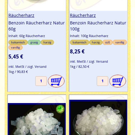
Räucherharz
Räucherharz
Benzoin Räucherharz Natur
Benzoin Räucherharz Natur
60g
100g
Inhalt: 60g Räucherharz
Inhalt: 100g Räucherharz
balsamisch
grasig
harzig
balsamisch
harzig
süß
vanillig
vanillig
8,25 €
5,45 €
inkl. MwtSt / zzgl. Versand
1kg / 82,50 €
inkl. MwtSt / zzgl. Versand
1kg / 90,83 €