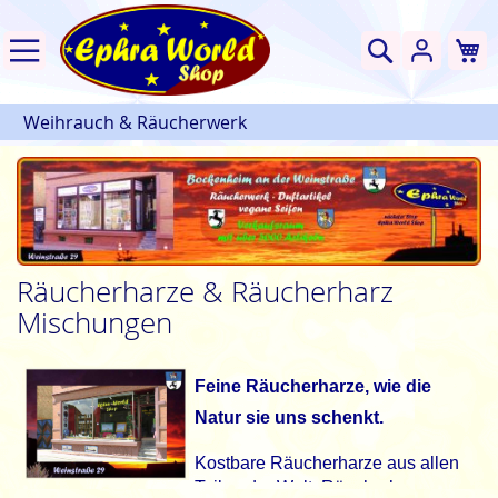
W
Suche
Weihrauch & Räucherwerk
Räucherharze & Räucherharz
Mischungen
Feine Räucherharze, wie die
Natur sie uns schenkt.
Kostbare Räucherharze aus allen
Teilen der Welt. Räucherharz