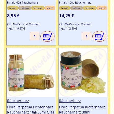
Inhalt: 60g Räucherharz
Inhalt: 100g Räucherharz
harzig
hölzern
Terpene
warm
harzig
hölzern
Terpene
warm
8,95 €
14,25 €
inkl. MwtSt / zzgl. Versand
inkl. MwtSt / zzgl. Versand
1kg / 149,67 €
1kg / 142,50 €
Räucherharz
Räucherharz
Flora Perpetua Fichtenharz
Flora Perpetua Kiefernharz
Räucherharz 18g/30ml Glas
Räucherharz 30ml