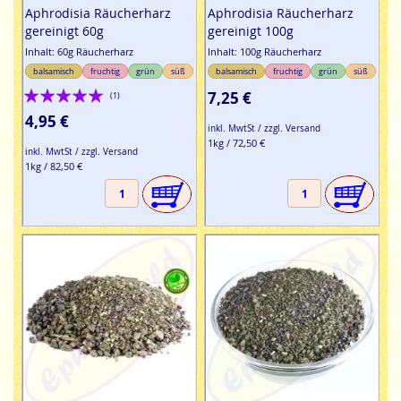
Aphrodisia Räucherharz
Aphrodisia Räucherharz
gereinigt 60g
gereinigt 100g
Inhalt: 60g Räucherharz
Inhalt: 100g Räucherharz
balsamisch
fruchtig
grün
süß
balsamisch
fruchtig
grün
süß
Bewertung:
7,25 €
(1)
100%
4,95 €
inkl. MwtSt / zzgl. Versand
1kg / 72,50 €
inkl. MwtSt / zzgl. Versand
1kg / 82,50 €