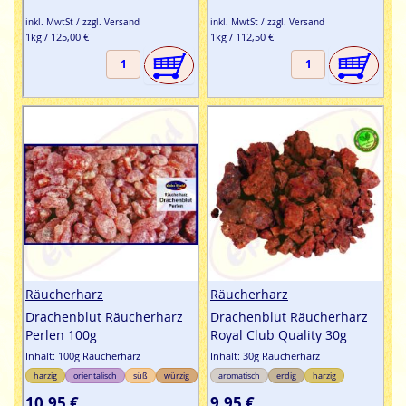
inkl. MwtSt / zzgl. Versand
inkl. MwtSt / zzgl. Versand
1kg / 125,00 €
1kg / 112,50 €
Räucherharz
Räucherharz
Drachenblut Räucherharz
Drachenblut Räucherharz
Perlen 100g
Royal Club Quality 30g
Inhalt: 100g Räucherharz
Inhalt: 30g Räucherharz
harzig
orientalisch
süß
würzig
aromatisch
erdig
harzig
10,95 €
9,95 €