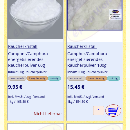
Räucherkristall
Räucherkristall
Campher/Camphora
Campher/Camphora
energetisierendes
energetisierendes
Räucherpulver 60g
Räucherpulver 100g
Inhalt: 60g Räucherpulver
Inhalt: 100g Räucherpulver
aromatisch
kampferartig
minzig
aromatisch
kampferartig
minzig
9,95 €
15,45 €
inkl. MwtSt / zzgl. Versand
inkl. MwtSt / zzgl. Versand
1kg / 165,80 €
1kg / 154,50 €
Nicht lieferbar