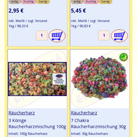
erdig
fruchtig
harzig
erdig
fruchtig
harzig
Fachmännern überlassen, dafür übernehmen wir die
2,95 €
5,45 €
Verteilung. Einfach bestellen & günstig kaufen - leicht
gemacht.
inkl. MwtSt / zzgl. Versand
inkl. MwtSt / zzgl. Versand
1kg / 98,33 €
1kg / 90,83 €
Räucherharz
Räucherharz
3 Könige
7 Chakra
Räucherharzmischung 100g
Räucherharzmischung 30g
Inhalt: 100g Räucherharz
Inhalt: 30g Räucherharz