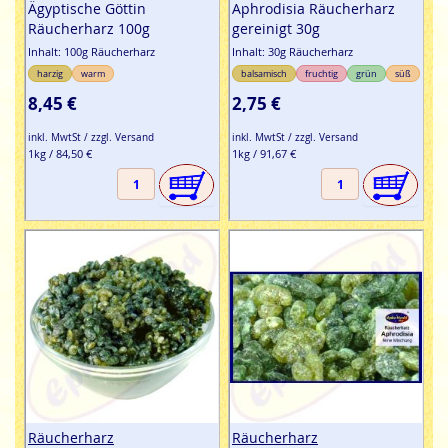
Ägyptische Göttin
Aphrodisia Räucherharz
Räucherharz 100g
gereinigt 30g
Inhalt: 100g Räucherharz
Inhalt: 30g Räucherharz
harzig
warm
balsamisch
fruchtig
grün
süß
8,45 €
2,75 €
inkl. MwtSt / zzgl. Versand
inkl. MwtSt / zzgl. Versand
1kg / 84,50 €
1kg / 91,67 €
Räucherharz
Räucherharz