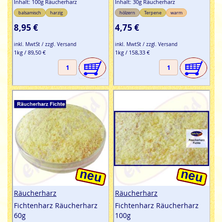
Inhalt: 100g Räucherharz
Inhalt: 30g Räucherharz
balsamisch
harzig
hölzern
Terpene
warm
8,95 €
4,75 €
inkl. MwtSt / zzgl. Versand
inkl. MwtSt / zzgl. Versand
1kg / 89,50 €
1kg / 158,33 €
Räucherharz
Räucherharz
Fichtenharz Räucherharz
Fichtenharz Räucherharz
60g
100g