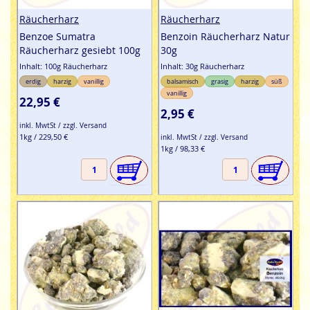
Räucherharz
Räucherharz
Benzoe Sumatra
Benzoin Räucherharz Natur
Räucherharz gesiebt 100g
30g
Inhalt: 100g Räucherharz
Inhalt: 30g Räucherharz
erdig
harzig
vanillig
balsamisch
grasig
harzig
süß
vanillig
22,95 €
2,95 €
inkl. MwtSt / zzgl. Versand
1kg / 229,50 €
inkl. MwtSt / zzgl. Versand
1kg / 98,33 €