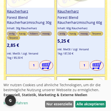
Räucherharz
Räucherharz
Forest Blend
Forest Blend
Räucherharzmischung 30g
Räucherharzmischung 60g
Inhalt: 30g Räucherharz
Inhalt: 60g Räucherharz
erdig
harzig
hölzern
moosig
erdig
harzig
moosig
Terpene
Terpene
5,25 €
2,85 €
inkl. MwtSt / zzgl. Versand
1kg / 87,50 €
inkl. MwtSt / zzgl. Versand
1kg / 85,50 €
Wir nutzen Cookies und ähnliche Technologien, um dir die
bestmögliche Nutzung unserer Webseite zu ermöglichen.
Essenziell, Statistik, Marketing & Externe Medien
Mehr erfahren
Filter
Nur essenzielle
Alle akzeptieren