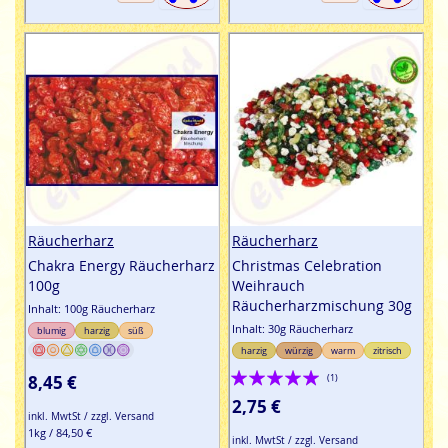
Räucherharz
Räucherharz
Chakra Energy Räucherharz
Christmas Celebration
100g
Weihrauch
Räucherharzmischung 30g
Inhalt: 100g Räucherharz
Inhalt: 30g Räucherharz
blumig
harzig
süß
harzig
würzig
warm
zitrisch
Bewertung:
8,45 €
(1)
100%
2,75 €
inkl. MwtSt / zzgl. Versand
1kg / 84,50 €
inkl. MwtSt / zzgl. Versand