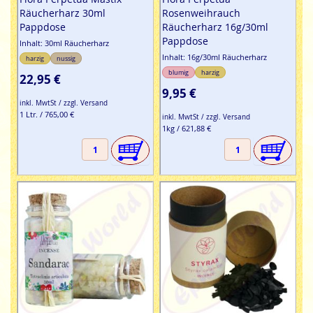
Räucherharz 30ml
Rosenweihrauch
Pappdose
Räucherharz 16g/30ml
Pappdose
Inhalt: 30ml Räucherharz
Inhalt: 16g/30ml Räucherharz
harzig
nussig
blumig
harzig
22,95 €
9,95 €
inkl. MwtSt / zzgl. Versand
1 Ltr. / 765,00 €
inkl. MwtSt / zzgl. Versand
1kg / 621,88 €