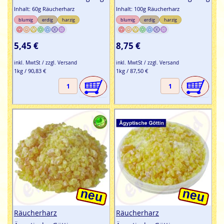
Inhalt: 60g Räucherharz
Inhalt: 100g Räucherharz
blumig
erdig
harzig
blumig
erdig
harzig
5,45 €
8,75 €
inkl. MwtSt / zzgl. Versand
inkl. MwtSt / zzgl. Versand
1kg / 90,83 €
1kg / 87,50 €
Räucherharz
Räucherharz