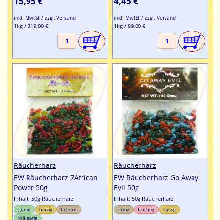
15,95 €
4,45 €
inkl. MwtSt / zzgl. Versand
inkl. MwtSt / zzgl. Versand
1kg / 319,00 €
1kg / 89,00 €
Räucherharz
Räucherharz
EW Räucherharz 7African
EW Räucherharz Go Away
Power 50g
Evil 50g
Inhalt: 50g Räucherharz
Inhalt: 50g Räucherharz
grasig
harzig
hölzern
erdig
fruchtig
harzig
kräuterig