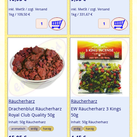
inkl. MwtSt / zzgl. Versand
inkl. MwtSt / zzgl. Versand
1kg / 109,50 €
1kg / 331,67 €
Räucherharz
Räucherharz
Drachenblut Räucherharz
EW Räucherharz 3 Kings
Royal Club Quality 50g
50g
Inhalt: 50g Räucherharz
Inhalt: 50g Räucherharz
aromatisch
erdig
harzig
erdig
harzig