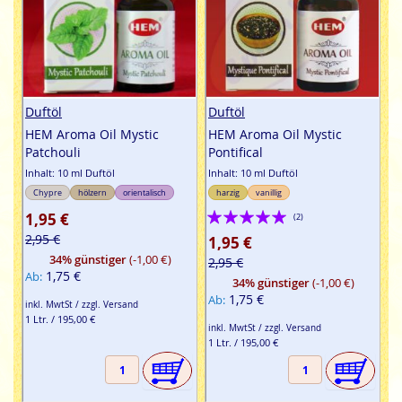
Duftöl
Duftöl
HEM Aroma Oil Mystic
HEM Aroma Oil Mystic
Patchouli
Pontifical
Inhalt: 10 ml Duftöl
Inhalt: 10 ml Duftöl
Chypre
hölzern
orientalisch
harzig
vanillig
Bewertung:
1,95 €
(2)
100%
2,95 €
1,95 €
34% günstiger
(-1,00 €)
2,95 €
1,75 €
Ab
34% günstiger
(-1,00 €)
1,75 €
Ab
inkl. MwtSt / zzgl. Versand
1 Ltr. / 195,00 €
inkl. MwtSt / zzgl. Versand
1 Ltr. / 195,00 €