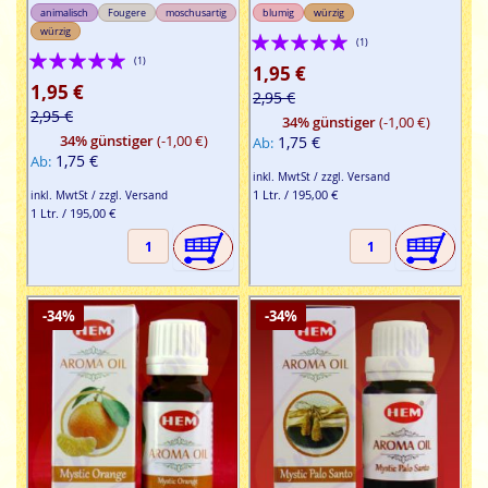
animalisch
Fougere
moschusartig
blumig
würzig
würzig
Bewertung:
(1)
Bewertung:
(1)
100%
1,95 €
100%
1,95 €
2,95 €
2,95 €
34% günstiger
(-1,00 €)
34% günstiger
(-1,00 €)
1,75 €
Ab
1,75 €
Ab
inkl. MwtSt / zzgl. Versand
1 Ltr. / 195,00 €
inkl. MwtSt / zzgl. Versand
1 Ltr. / 195,00 €
-34%
-34%