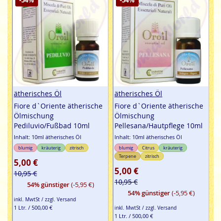
ätherisches Öl
ätherisches Öl
Fiore d`Oriente ätherische
Fiore d`Oriente ätherische
Ölmischung
Ölmischung
Pediluvio/Fußbad 10ml
Pellesana/Hautpflege 10ml
Inhalt: 10ml ätherisches Öl
Inhalt: 10ml ätherisches Öl
blumig
kräuterig
zitrisch
blumig
Citrus
kräuterig
Terpene
zitrisch
5,00 €
5,00 €
10,95 €
10,95 €
54% günstiger
(-5,95 €)
54% günstiger
(-5,95 €)
inkl. MwtSt / zzgl. Versand
1 Ltr. / 500,00 €
inkl. MwtSt / zzgl. Versand
1 Ltr. / 500,00 €