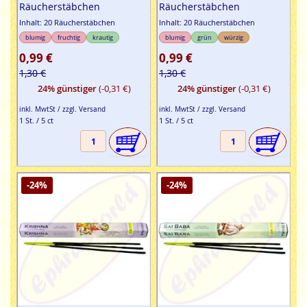
Räucherstäbchen
Räucherstäbchen
Inhalt: 20 Räucherstäbchen
Inhalt: 20 Räucherstäbchen
blumig
fruchtig
krautig
blumig
grün
würzig
0,99 €
0,99 €
1,30 €
1,30 €
24% günstiger
(-0,31 €)
24% günstiger
(-0,31 €)
inkl. MwtSt / zzgl. Versand
inkl. MwtSt / zzgl. Versand
1 St. / 5 ct
1 St. / 5 ct
-24%
-24%