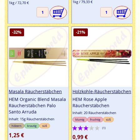
1kg / 79,33 €
1kg / 72,70 €
-32%
-21%
Masala Räucherstäbchen
Holzkohle-Räucherstäbchen
HEM Organic Blend Masala
HEM Rose Apple
Räucherstäbchen Palo
Räucherstäbchen
Santo Arruda
Inhalt: 20 Räucherstäbchen
Inhalt: 15g Räucherstäbchen
blumig
fruchtig
süß
Bewertung:
hölzern
krautig
süß
(1)
1,25 €
60%
0,99 €