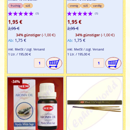
fruchtig
süß
cremig
süß
vanillig
Bewertung:
Bewertung:
(1)
(1)
100%
100%
1,95 €
1,95 €
2,95 €
2,95 €
34% günstiger
(-1,00 €)
34% günstiger
(-1,00 €)
1,75 €
1,75 €
Ab
Ab
inkl. MwtSt / zzgl. Versand
inkl. MwtSt / zzgl. Versand
1 Ltr. / 195,00 €
1 Ltr. / 195,00 €
-34%