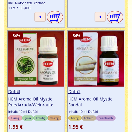
inkl. MwtSt / zzgl. Versand
1 Ltr. / 195,00 €
-34%
-34%
Duftöl
Duftöl
HEM Aroma Oil Mystic
HEM Aroma Oil Mystic
Rue/Arruda/Weinraute
Sandal
Inhalt: 10 ml Duftöl
Inhalt: 10 ml Duftöl
blumig
grün
krautig
würzig
harzig
hölzern
orientalisch
1,95 €
1,95 €