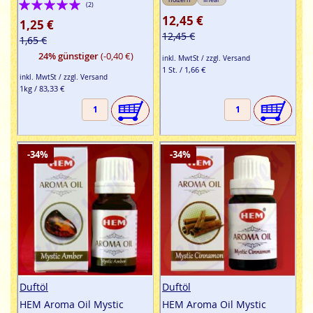
Bewertung:
(2)
12,45 €
100%
1,25 €
12,45 €
1,65 €
24% günstiger
(-0,40 €)
inkl. MwtSt / zzgl. Versand
1 St. / 1,66 €
inkl. MwtSt / zzgl. Versand
1kg / 83,33 €
-34%
-34%
Duftöl
Duftöl
HEM Aroma Oil Mystic
HEM Aroma Oil Mystic