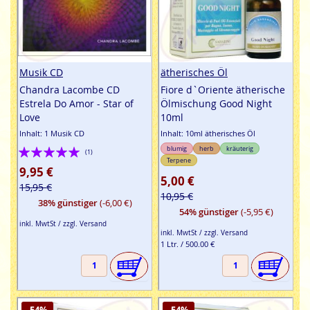
Musik CD
ätherisches Öl
Chandra Lacombe CD
Fiore d`Oriente ätherische
Estrela Do Amor - Star of
Ölmischung Good Night
Love
10ml
Inhalt: 1 Musik CD
Inhalt: 10ml ätherisches Öl
Bewertung:
blumig
herb
kräuterig
(1)
Terpene
100%
9,95 €
5,00 €
15,95 €
10,95 €
38% günstiger
(-6,00 €)
54% günstiger
(-5,95 €)
inkl. MwtSt / zzgl. Versand
inkl. MwtSt / zzgl. Versand
1 Ltr. / 500.00 €
-54%
-54%