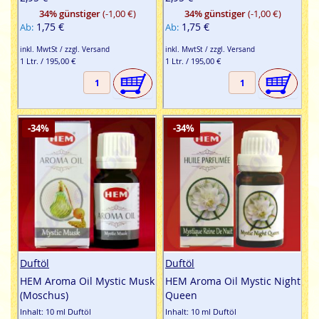
34% günstiger
(-1,00 €)
34% günstiger
(-1,00 €)
1,75 €
1,75 €
Ab
Ab
inkl. MwtSt / zzgl. Versand
inkl. MwtSt / zzgl. Versand
1 Ltr. / 195,00 €
1 Ltr. / 195,00 €
-34%
-34%
Duftöl
Duftöl
HEM Aroma Oil Mystic Musk
HEM Aroma Oil Mystic Night
(Moschus)
Queen
Inhalt: 10 ml Duftöl
Inhalt: 10 ml Duftöl