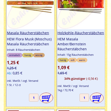
Masala Räucherstäbchen
Holzkohle-Räucherstäbchen
HEM Flora Musk (Moschus)
HEM Masala
Masala Räucherstäbchen
Amber/Bernstein
Räucherstäbchen
Inhalt: 8 Räucherstäbchen
Inhalt: 15g Räucherstäbchen
animalisch
harzig
würzig
harzig
süß
warm
1,25 €
1,09 €
1,25 €
0,85 €
1,65 €
Ab
34% günstiger
(-0,56 €)
inkl. MwtSt / zzgl. Versand
1 St. / 12 ct
inkl. MwtSt / zzgl. Versand
1kg / 72,70 €