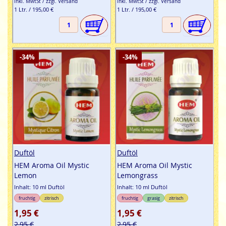
inkl. MwtSt / zzgl. Versand
inkl. MwtSt / zzgl. Versand
1 Ltr. / 195,00 €
1 Ltr. / 195,00 €
-34%
-34%
Duftöl
Duftöl
HEM Aroma Oil Mystic
HEM Aroma Oil Mystic
Lemon
Lemongrass
Inhalt: 10 ml Duftöl
Inhalt: 10 ml Duftöl
fruchtig
zitrisch
fruchtig
grasig
zitrisch
1,95 €
1,95 €
2,95 €
2,95 €