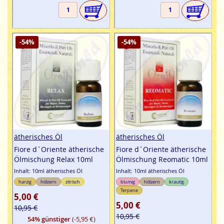
-54%
-54%
ätherisches Öl
ätherisches Öl
Fiore d`Oriente ätherische
Fiore d`Oriente ätherische
Ölmischung Relax 10ml
Ölmischung Reomatic 10ml
Inhalt: 10ml ätherisches Öl
Inhalt: 10ml ätherisches Öl
harzig
hölzern
zitrisch
blumig
hölzern
krautig
Terpene
5,00 €
5,00 €
10,95 €
10,95 €
54% günstiger
(-5,95 €)