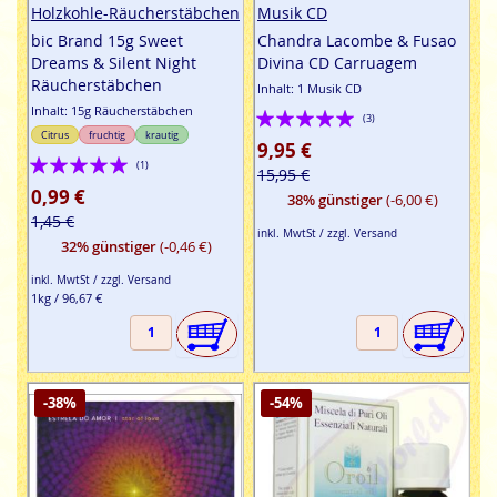
Holzkohle-Räucherstäbchen
Musik CD
bic Brand 15g Sweet
Chandra Lacombe & Fusao
Dreams & Silent Night
Divina CD Carruagem
Räucherstäbchen
Inhalt: 1 Musik CD
Inhalt: 15g Räucherstäbchen
Bewertung:
(3)
Citrus
fruchtig
krautig
100%
9,95 €
Bewertung:
(1)
15,95 €
100%
0,99 €
38% günstiger
(-6,00 €)
1,45 €
inkl. MwtSt / zzgl. Versand
32% günstiger
(-0,46 €)
inkl. MwtSt / zzgl. Versand
1kg / 96,67 €
-38%
-54%