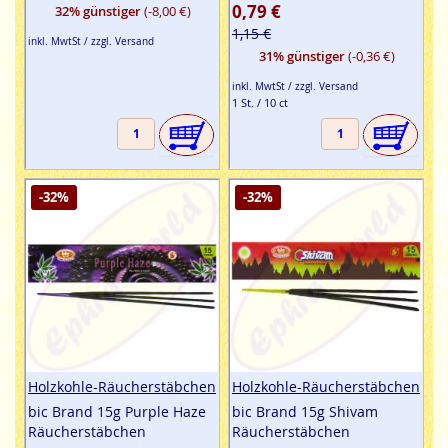
100%
0,79 €
32% günstiger
(-8,00 €)
1,15 €
inkl. MwtSt / zzgl. Versand
31% günstiger
(-0,36 €)
inkl. MwtSt / zzgl. Versand
1 St. / 10 ct
-32%
-32%
Holzkohle-Räucherstäbchen
Holzkohle-Räucherstäbchen
bic Brand 15g Purple Haze
bic Brand 15g Shivam
Räucherstäbchen
Räucherstäbchen