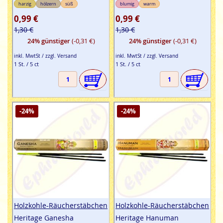
harzig
hölzern
süß
blumig
warm
0,99 €
0,99 €
1,30 €
1,30 €
24% günstiger
(-0,31 €)
24% günstiger
(-0,31 €)
inkl. MwtSt / zzgl. Versand
inkl. MwtSt / zzgl. Versand
1 St. / 5 ct
1 St. / 5 ct
-24%
-24%
Holzkohle-Räucherstäbchen
Holzkohle-Räucherstäbchen
Heritage Ganesha
Heritage Hanuman