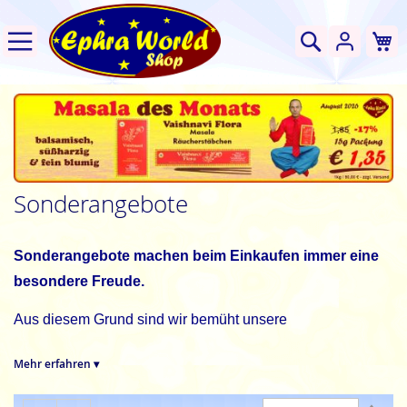
W
Suche
Sonderangebote
Sonderangebote machen beim Einkaufen immer eine
besondere Freude.
Aus diesem Grund sind wir bemüht unsere
Sonderangebote entsprechend zu gestalten.
Sonderaktionen bieten immer eine gute Gelegenheit
Mehr erfahren ▾
Neues kennenzulernen, den Vorrat an bekannten und
beliebten Artikeln aufzufrischen oder ein duftendes
Abs
Anzeigen