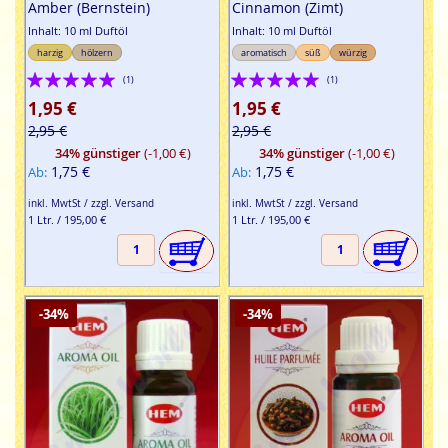
Amber (Bernstein)
Cinnamon (Zimt)
Inhalt: 10 ml Duftöl
Inhalt: 10 ml Duftöl
harzig
hölzern
aromatisch
süß
würzig
Bewertung:
Bewertung:
(1)
(1)
100%
100%
1,95 €
1,95 €
2,95 €
2,95 €
34% günstiger
(-1,00 €)
34% günstiger
(-1,00 €)
1,75 €
1,75 €
Ab
Ab
inkl. MwtSt / zzgl. Versand
inkl. MwtSt / zzgl. Versand
1 Ltr. / 195,00 €
1 Ltr. / 195,00 €
-34%
-34%