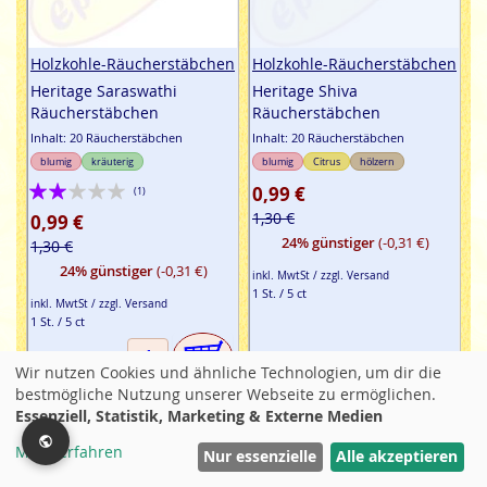
Holzkohle-Räucherstäbchen
Holzkohle-Räucherstäbchen
Heritage Saraswathi
Heritage Shiva
Räucherstäbchen
Räucherstäbchen
Inhalt: 20 Räucherstäbchen
Inhalt: 20 Räucherstäbchen
blumig
kräuterig
blumig
Citrus
hölzern
Bewertung:
0,99 €
(1)
40%
1,30 €
0,99 €
24% günstiger
(-0,31 €)
1,30 €
24% günstiger
(-0,31 €)
inkl. MwtSt / zzgl. Versand
1 St. / 5 ct
inkl. MwtSt / zzgl. Versand
1 St. / 5 ct
Nicht lieferbar
Wir nutzen Cookies und ähnliche Technologien, um dir die
bestmögliche Nutzung unserer Webseite zu ermöglichen.
Essenziell, Statistik, Marketing & Externe Medien
-24%
-40%
Mehr erfahren
Filter
Nur essenzielle
Alle akzeptieren