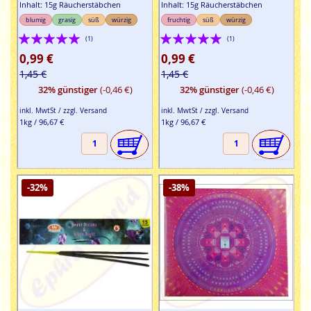
Inhalt: 15g Räucherstäbchen
Inhalt: 15g Räucherstäbchen
blumig
grasig
süß
würzig
fruchtig
süß
würzig
Bewertung:
Bewertung:
(1)
(1)
100%
100%
0,99 €
0,99 €
1,45 €
1,45 €
32% günstiger
(-0,46 €)
32% günstiger
(-0,46 €)
inkl. MwtSt / zzgl. Versand
inkl. MwtSt / zzgl. Versand
1kg / 96,67 €
1kg / 96,67 €
-32%
-38%