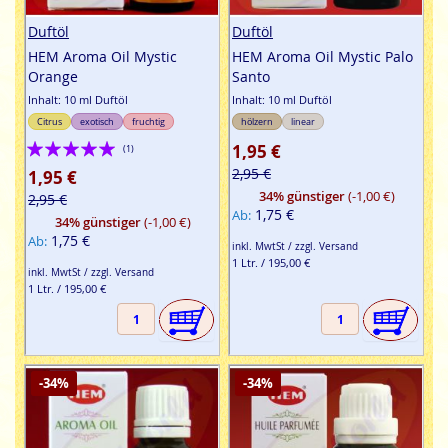
Duftöl
Duftöl
HEM Aroma Oil Mystic
HEM Aroma Oil Mystic Palo
Orange
Santo
Inhalt: 10 ml Duftöl
Inhalt: 10 ml Duftöl
Citrus
exotisch
fruchtig
hölzern
linear
Bewertung:
1,95 €
(1)
100%
2,95 €
1,95 €
34% günstiger
(-1,00 €)
2,95 €
1,75 €
Ab
34% günstiger
(-1,00 €)
1,75 €
Ab
inkl. MwtSt / zzgl. Versand
1 Ltr. / 195,00 €
inkl. MwtSt / zzgl. Versand
1 Ltr. / 195,00 €
-34%
-34%