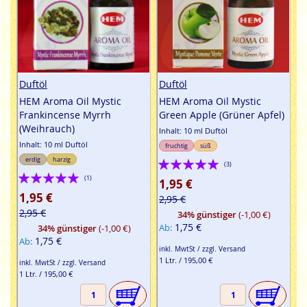
Duftöl
Duftöl
HEM Aroma Oil Mystic
HEM Aroma Oil Mystic
Frankincense Myrrh
Green Apple (Grüner Apfel)
(Weihrauch)
Inhalt: 10 ml Duftöl
Inhalt: 10 ml Duftöl
fruchtig
süß
Bewertung:
erdig
harzig
(3)
Bewertung:
100%
(1)
1,95 €
100%
1,95 €
2,95 €
2,95 €
34% günstiger
(-1,00 €)
1,75 €
Ab
34% günstiger
(-1,00 €)
1,75 €
Ab
inkl. MwtSt / zzgl. Versand
1 Ltr. / 195,00 €
inkl. MwtSt / zzgl. Versand
1 Ltr. / 195,00 €