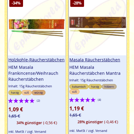
-34%
-28%
Holzkohle-Räucherstäbchen
Masala Räucherstäbchen
HEM Masala
HEM Masala
Frankincense/Weihrauch
Räucherstäbchen Mantra
Räucherstäbchen
Inhalt: 15g Räucherstäbchen
Inhalt: 15g Räucherstäbchen
balsamisch
harzig
hölzern
süß
harzig
süß
würzig
Bewertung:
Bewertung:
(4)
(2)
100%
100%
1,19 €
1,09 €
1,65 €
1,65 €
28% günstiger
(-0,46 €)
34% günstiger
(-0,56 €)
inkl. MwtSt / zzgl. Versand
inkl. MwtSt / zzgl. Versand