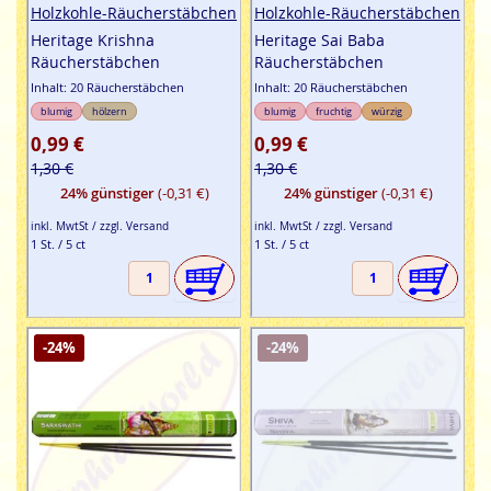
Holzkohle-Räucherstäbchen
Holzkohle-Räucherstäbchen
Heritage Krishna
Heritage Sai Baba
Räucherstäbchen
Räucherstäbchen
Inhalt: 20 Räucherstäbchen
Inhalt: 20 Räucherstäbchen
blumig
hölzern
blumig
fruchtig
würzig
0,99 €
0,99 €
1,30 €
1,30 €
24% günstiger
(-0,31 €)
24% günstiger
(-0,31 €)
inkl. MwtSt / zzgl. Versand
inkl. MwtSt / zzgl. Versand
1 St. / 5 ct
1 St. / 5 ct
-24%
-24%