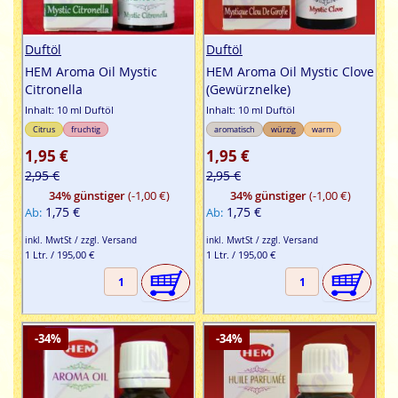
Duftöl
Duftöl
HEM Aroma Oil Mystic
HEM Aroma Oil Mystic Clove
Citronella
(Gewürznelke)
Inhalt: 10 ml Duftöl
Inhalt: 10 ml Duftöl
Citrus
fruchtig
aromatisch
würzig
warm
1,95 €
1,95 €
2,95 €
2,95 €
34% günstiger
(-1,00 €)
34% günstiger
(-1,00 €)
1,75 €
1,75 €
Ab
Ab
inkl. MwtSt / zzgl. Versand
inkl. MwtSt / zzgl. Versand
1 Ltr. / 195,00 €
1 Ltr. / 195,00 €
-34%
-34%