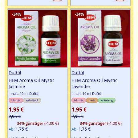
-34%
-34%
Duftöl
Duftöl
HEM Aroma Oil Mystic
HEM Aroma Oil Mystic
Jasmine
Lavender
Inhalt: 10 ml Duftöl
Inhalt: 10 ml Duftöl
blumig
gehaltvoll
blumig
herb
kräuterig
1,95 €
1,95 €
2,95 €
2,95 €
34% günstiger
(-1,00 €)
34% günstiger
(-1,00 €)
1,75 €
1,75 €
Ab
Ab