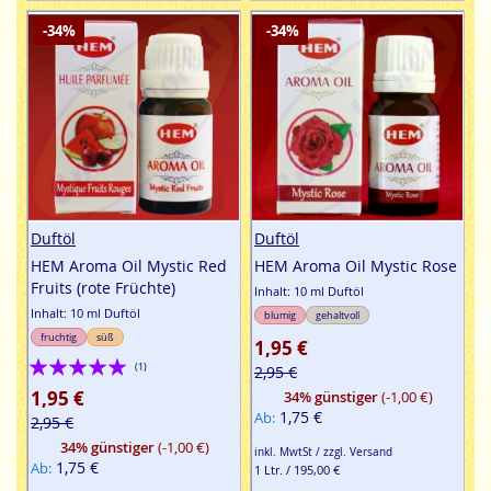
-34%
-34%
Duftöl
Duftöl
HEM Aroma Oil Mystic Red
HEM Aroma Oil Mystic Rose
Fruits (rote Früchte)
Inhalt: 10 ml Duftöl
Inhalt: 10 ml Duftöl
blumig
gehaltvoll
fruchtig
süß
1,95 €
Bewertung:
(1)
2,95 €
100%
1,95 €
34% günstiger
(-1,00 €)
1,75 €
Ab
2,95 €
34% günstiger
(-1,00 €)
inkl. MwtSt / zzgl. Versand
1,75 €
Ab
1 Ltr. / 195,00 €