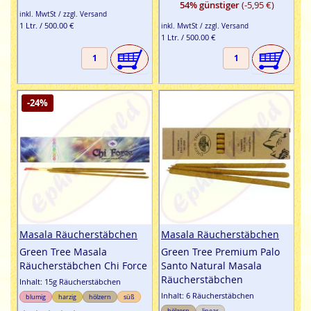
54% günstiger
(-5,95 €)
inkl. MwtSt / zzgl. Versand
1 Ltr. / 500.00 €
inkl. MwtSt / zzgl. Versand
1 Ltr. / 500.00 €
-24%
Masala Räucherstäbchen
Masala Räucherstäbchen
Green Tree Masala
Green Tree Premium Palo
Räucherstäbchen Chi Force
Santo Natural Masala
Räucherstäbchen
Inhalt: 15g Räucherstäbchen
Inhalt: 6 Räucherstäbchen
blumig
harzig
hölzern
süß
hölzern
linear