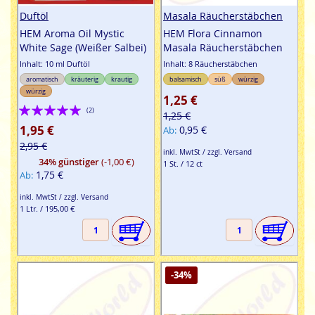
Duftöl
Masala Räucherstäbchen
HEM Aroma Oil Mystic
HEM Flora Cinnamon
White Sage (Weißer Salbei)
Masala Räucherstäbchen
Inhalt: 10 ml Duftöl
Inhalt: 8 Räucherstäbchen
aromatisch
kräuterig
krautig
balsamisch
süß
würzig
würzig
1,25 €
Bewertung:
(2)
1,25 €
100%
1,95 €
0,95 €
Ab
2,95 €
inkl. MwtSt / zzgl. Versand
34% günstiger
(-1,00 €)
1 St. / 12 ct
1,75 €
Ab
inkl. MwtSt / zzgl. Versand
1 Ltr. / 195,00 €
-34%