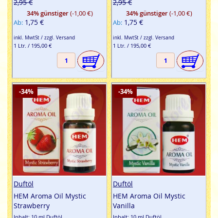
2,95 €
2,95 €
34% günstiger
(-1,00 €)
34% günstiger
(-1,00 €)
1,75 €
1,75 €
Ab
Ab
inkl. MwtSt / zzgl. Versand
inkl. MwtSt / zzgl. Versand
1 Ltr. / 195,00 €
1 Ltr. / 195,00 €
-34%
-34%
Duftöl
Duftöl
HEM Aroma Oil Mystic
HEM Aroma Oil Mystic
Strawberry
Vanilla
Inhalt: 10 ml Duftöl
Inhalt: 10 ml Duftöl