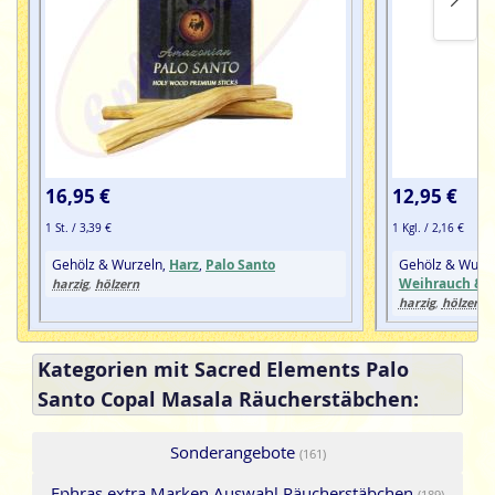
16,95 €
12,95 €
1 St. / 3,39 €
1 Kgl. / 2,16 €
Gehölz & Wurzeln,
Harz
,
Palo Santo
Gehölz & Wurz
Weihrauch & 
harzig
hölzern
,
harzig
hölzern
,
Kategorien mit Sacred Elements Palo
Santo Copal Masala Räucherstäbchen:
Sonderangebote
(161)
Ephras extra Marken Auswahl Räucherstäbchen
(189)