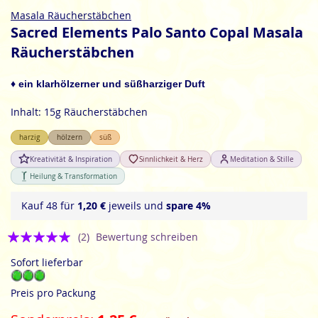
Zum
Masala Räucherstäbchen
Anfang
Sacred Elements Palo Santo Copal Masala
der
Räucherstäbchen
Bildgalerie
springen
♦ ein klarhölzerner und süßharziger Duft
Inhalt: 15g Räucherstäbchen
harzig
hölzern
süß
Kreativität & Inspiration
Sinnlichkeit & Herz
Meditation & Stille
Heilung & Transformation
Kauf 48 für
1,20 €
jeweils und
spare
4
%
Bewertung:
(2)
Bewertung schreiben
5
Sofort lieferbar
Preis pro Packung