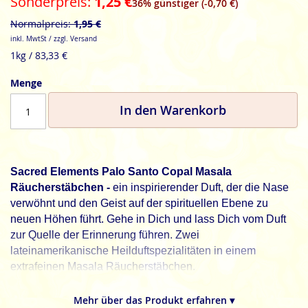
Sonderpreis
1,25 €
36% günstiger (-0,70 €)
Normalpreis
1,95 €
inkl. MwtSt / zzgl. Versand
1kg / 83,33 €
Menge
In den Warenkorb
Sacred Elements Palo Santo Copal Masala
Räucherstäbchen -
ein inspirierender Duft, der die Nase
verwöhnt und den Geist auf der spirituellen Ebene zu
neuen Höhen führt. Gehe in Dich und lass Dich vom Duft
zur Quelle der Erinnerung führen. Zwei
lateinamerikanische Heilduftspezialitäten in einem
extrafeinen Masala Räucherstäbchen.
Sacred Elements, Duft verbindet Dich mit höheren
Mehr über das Produkt erfahren ▾
Sphären.