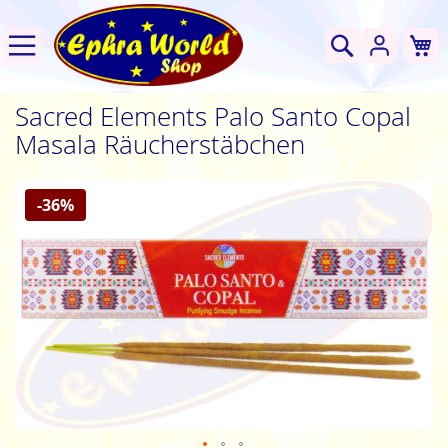
W
Suche
Sacred Elements Palo Santo Copal
Masala Räucherstäbchen
Zum
-36%
Ende
der
Bildgalerie
springen