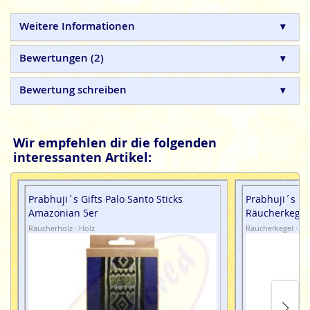
Shabro International
Masala Räucherstäbchen sind
Weitere Informationen
100% natürliche und in Handarbeit hergestellte
Naturprodukte, ohne tierische, toxische oder
Bewertungen
2
petrochemische Zusätze.
Shabro International Sacred Elements ist eine Premium
Bewertung schreiben
Marke von HEM Corporation India.
Wir empfehlen dir die folgenden
interessanten Artikel:
Prabhuji´s Gifts Palo Santo Sticks
Prabhuji´s Gi
Amazonian 5er
Räucherkegel
Räucherholz · Holz
Räucherkegel · Ho