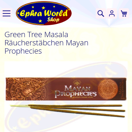
W
Suche
Green Tree Masala
Räucherstäbchen Mayan
Prophecies
Zum
Ende
der
Bildgalerie
springen