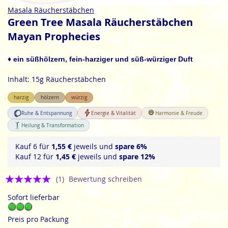
Zum
Masala Räucherstäbchen
Anfang
Green Tree Masala Räucherstäbchen
der
Mayan Prophecies
Bildgalerie
springen
♦ ein süßhölzern, fein-harziger und süß-würziger Duft
Inhalt: 15g Räucherstäbchen
harzig
hölzern
würzig
Ruhe & Entspannung
Energie & Vitalität
Harmonie & Freude
Heilung & Transformation
Kauf 6 für
1,55 €
jeweils und
spare
6
%
Kauf 12 für
1,45 €
jeweils und
spare
12
%
Bewertung:
(1)
Bewertung schreiben
5
Sofort lieferbar
Preis pro Packung