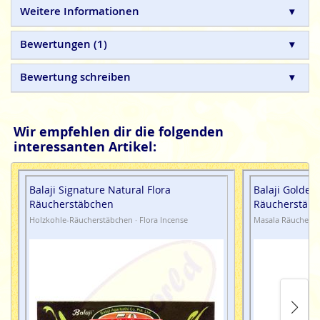
Weitere Informationen
Green Tree
indische Masala Räucherstäbchen sind 100%
natürlich und in Handarbeit gefertigte Qualitätsprodukte,
Bewertungen
1
ohne tierische, toxische oder petrochemische Zusätze.
Bewertung schreiben
Wir empfehlen dir die folgenden
interessanten Artikel:
Balaji Signature Natural Flora
Balaji Golden
Räucherstäbchen
Räucherstäb
Holzkohle-Räucherstäbchen · Flora Incense
Masala Räucherst