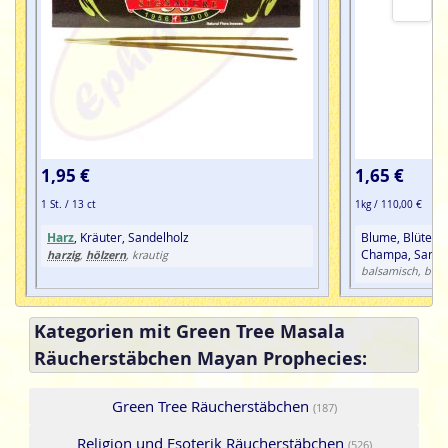
1,95 €
1,65 €
1 St. / 13 ct
1kg / 110,00 €
Harz
, Kräuter, Sandelholz
Blume, Blüte,
H
Champa, Sandel
harzig
hölzern
,
, krautig
balsamisch, blu
Kategorien mit Green Tree Masala
Räucherstäbchen Mayan Prophecies:
Green Tree Räucherstäbchen
(187)
Religion und Esoterik Räucherstäbchen
(526)