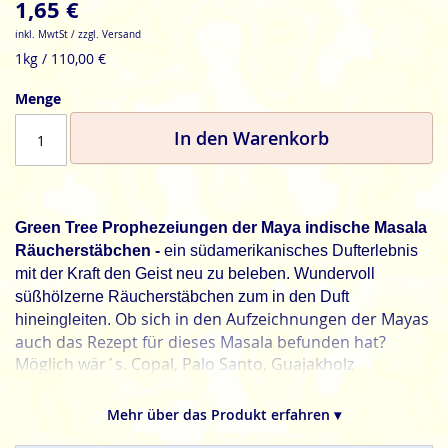
1,65 €
inkl. MwtSt / zzgl. Versand
1kg / 110,00 €
Menge
In den Warenkorb
Green Tree Prophezeiungen der Maya indische Masala
Räucherstäbchen -
ein südamerikanisches Dufterlebnis
mit der Kraft den Geist neu zu beleben. Wundervoll
süßhölzerne Räucherstäbchen zum in den Duft
Ob sich in den Aufzeichnungen der Mayas
hineingleiten.
auch das Rezept für dieses Masala befunden hat?
Möglich wär´s. Copal, Palo Santo, Guajakholz
(Guajacum sanctum) und Vanille waren auch bei den
Inkas und Mayas beliebt.
Mehr über das Produkt erfahren ▾
Green Tree, natürliche Frische für jeden Tag.