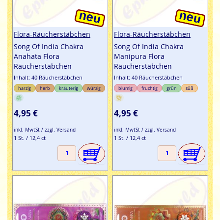
Flora-Räucherstäbchen
Flora-Räucherstäbchen
Song Of India Chakra
Song Of India Chakra
Anahata Flora
Manipura Flora
Räucherstäbchen
Räucherstäbchen
Inhalt: 40 Räucherstäbchen
Inhalt: 40 Räucherstäbchen
harzig
herb
kräuterig
würzig
blumig
fruchtig
grün
süß
4,95 €
4,95 €
inkl. MwtSt / zzgl. Versand
inkl. MwtSt / zzgl. Versand
1 St. / 12,4 ct
1 St. / 12,4 ct