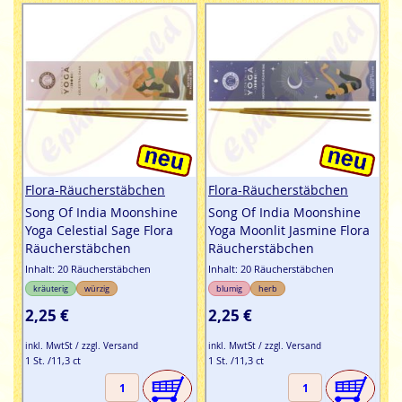
Flora-Räucherstäbchen
Flora-Räucherstäbchen
Song Of India Moonshine
Song Of India Moonshine
Yoga Celestial Sage Flora
Yoga Moonlit Jasmine Flora
Räucherstäbchen
Räucherstäbchen
Inhalt: 20 Räucherstäbchen
Inhalt: 20 Räucherstäbchen
kräuterig
würzig
blumig
herb
2,25 €
2,25 €
inkl. MwtSt / zzgl. Versand
inkl. MwtSt / zzgl. Versand
1 St. /11,3 ct
1 St. /11,3 ct