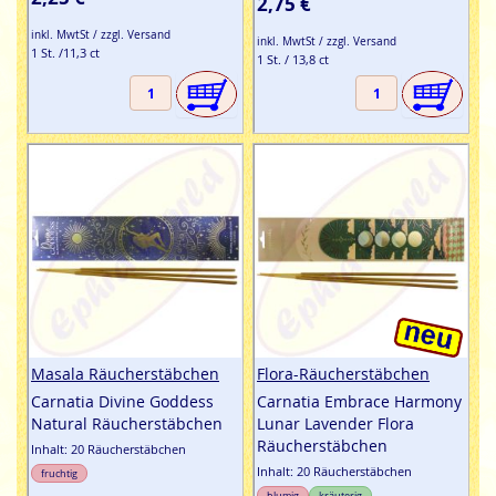
2,75 €
inkl. MwtSt / zzgl. Versand
inkl. MwtSt / zzgl. Versand
1 St. /11,3 ct
1 St. / 13,8 ct
Masala Räucherstäbchen
Flora-Räucherstäbchen
Carnatia Divine Goddess
Carnatia Embrace Harmony
Natural Räucherstäbchen
Lunar Lavender Flora
Räucherstäbchen
Inhalt: 20 Räucherstäbchen
Inhalt: 20 Räucherstäbchen
fruchtig
blumig
kräuterig