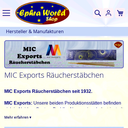
W
Suche
Hersteller & Manufakturen
MIC Exports Räucherstäbchen
MIC Exports Räucherstäbchen seit 1932.
MIC Exports:
Unsere beiden Produktionsstätten befinden
sich in Noida – Gautam Buddha Nagar, einer Industriestadt
in unmittelbarer Nähe von Delhi, der Hauptstadt Indiens.
Mehr erfahren ▾
Dank der guten Anbindung an Schiene und Straße sowie