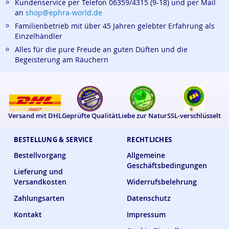
Kundenservice per Telefon 06359/4315 (9-18) und per Mail
an
shop@ephra-world.de
Familienbetrieb mit über 45 Jahren gelebter Erfahrung als
Einzelhändler
Alles für die pure Freude an guten Düften und die
Begeisterung am Räuchern
Versand mit DHL
Geprüfte Qualität
Liebe zur Natur
SSL-verschlüsselt
BESTELLUNG & SERVICE
RECHTLICHES
Bestellvorgang
Allgemeine
Geschäftsbedingungen
Lieferung und
Versandkosten
Widerrufsbelehrung
Zahlungsarten
Datenschutz
Kontakt
Impressum