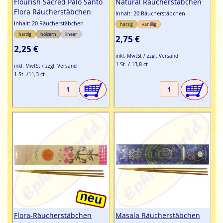
Flourish Sacred Palo Santo
Natural Räucherstäbchen
Flora Räucherstäbchen
Inhalt: 20 Räucherstäbchen
Inhalt: 20 Räucherstäbchen
harzig
vanillig
harzig
hölzern
linear
2,75 €
2,25 €
inkl. MwtSt / zzgl. Versand
1 St. / 13,8 ct
inkl. MwtSt / zzgl. Versand
1 St. /11,3 ct
Flora-Räucherstäbchen
Masala Räucherstäbchen