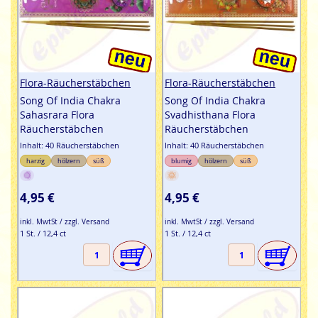
Flora-Räucherstäbchen
Flora-Räucherstäbchen
Song Of India Chakra
Song Of India Chakra
Sahasrara Flora
Svadhisthana Flora
Räucherstäbchen
Räucherstäbchen
Inhalt: 40 Räucherstäbchen
Inhalt: 40 Räucherstäbchen
harzig
hölzern
süß
blumig
hölzern
süß
4,95 €
4,95 €
inkl. MwtSt / zzgl. Versand
inkl. MwtSt / zzgl. Versand
1 St. / 12,4 ct
1 St. / 12,4 ct