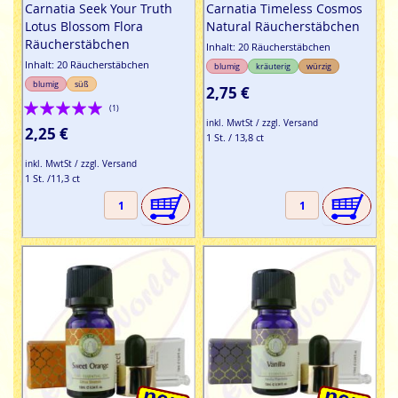
Carnatia Seek Your Truth
Carnatia Timeless Cosmos
Lotus Blossom Flora
Natural Räucherstäbchen
Räucherstäbchen
Inhalt: 20 Räucherstäbchen
Inhalt: 20 Räucherstäbchen
blumig
kräuterig
würzig
blumig
süß
2,75 €
Bewertung:
(1)
inkl. MwtSt / zzgl. Versand
100%
2,25 €
1 St. / 13,8 ct
inkl. MwtSt / zzgl. Versand
1 St. /11,3 ct