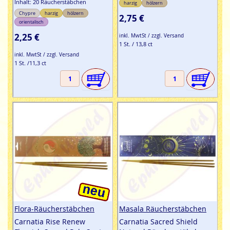
Inhalt: 20 Räucherstäbchen
harzig
hölzern
Chypre
harzig
hölzern
2,75 €
orientalisch
2,25 €
inkl. MwtSt / zzgl. Versand
1 St. / 13,8 ct
inkl. MwtSt / zzgl. Versand
1 St. /11,3 ct
Flora-Räucherstäbchen
Masala Räucherstäbchen
Carnatia Rise Renew
Carnatia Sacred Shield