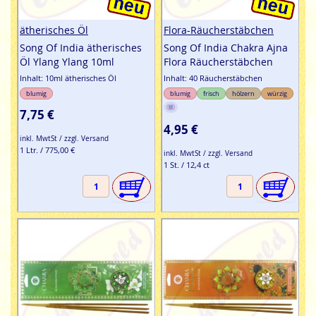
ätherisches Öl
Flora-Räucherstäbchen
Song Of India ätherisches
Song Of India Chakra Ajna
Öl Ylang Ylang 10ml
Flora Räucherstäbchen
Inhalt: 10ml ätherisches Öl
Inhalt: 40 Räucherstäbchen
blumig
blumig
frisch
hölzern
würzig
7,75 €
4,95 €
inkl. MwtSt / zzgl. Versand
1 Ltr. / 775,00 €
inkl. MwtSt / zzgl. Versand
1 St. / 12,4 ct