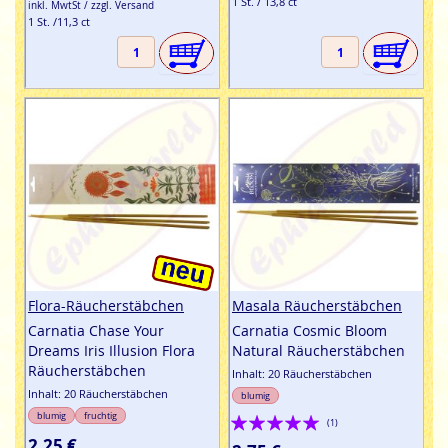
1 St. / 13,8 ct
inkl. MwtSt / zzgl. Versand
1 St. /11,3 ct
Flora-Räucherstäbchen
Masala Räucherstäbchen
Carnatia Chase Your
Carnatia Cosmic Bloom
Dreams Iris Illusion Flora
Natural Räucherstäbchen
Räucherstäbchen
Inhalt: 20 Räucherstäbchen
Inhalt: 20 Räucherstäbchen
blumig
Bewertung:
blumig
fruchtig
(1)
2,25 €
100%