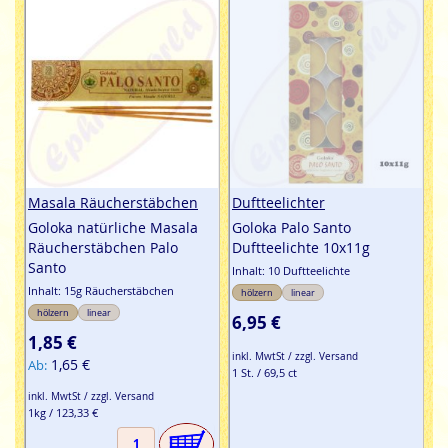
Masala Räucherstäbchen
Duftteelichter
Goloka natürliche Masala
Goloka Palo Santo
Räucherstäbchen Palo
Duftteelichte 10x11g
Santo
Inhalt: 10 Duftteelichte
Inhalt: 15g Räucherstäbchen
hölzern
linear
hölzern
linear
6,95 €
1,85 €
inkl. MwtSt / zzgl. Versand
1,65 €
Ab
1 St. / 69,5 ct
inkl. MwtSt / zzgl. Versand
1kg / 123,33 €