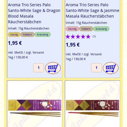
Aroma Trio Series Palo
Aroma Trio Series Palo
Santo-White Sage & Dragon
Santo-White Sage & Jasmine
Blood Masala
Masala Räucherstäbchen
Räucherstäbchen
Inhalt: 15g Räucherstäbchen
Inhalt: 15g Räucherstäbchen
blumig
hölzern
kräuterig
Bewertung:
harzig
hölzern
kräuterig
(1)
1,95 €
100%
1,95 €
inkl. MwtSt / zzgl. Versand
inkl. MwtSt / zzgl. Versand
1kg / 130,00 €
1kg / 130,00 €