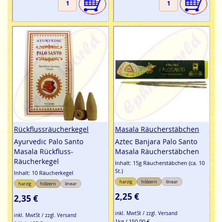
Rückflussräucherkegel
Masala Räucherstäbchen
Ayurvedic Palo Santo
Aztec Banjara Palo Santo
Masala Rückfluss-
Masala Räucherstäbchen
Räucherkegel
Inhalt: 15g Räucherstäbchen (ca. 10
St.)
Inhalt: 10 Räucherkegel
harzig
hölzern
linear
harzig
hölzern
linear
2,25 €
2,35 €
inkl. MwtSt / zzgl. Versand
inkl. MwtSt / zzgl. Versand
1kg / 150,00 €