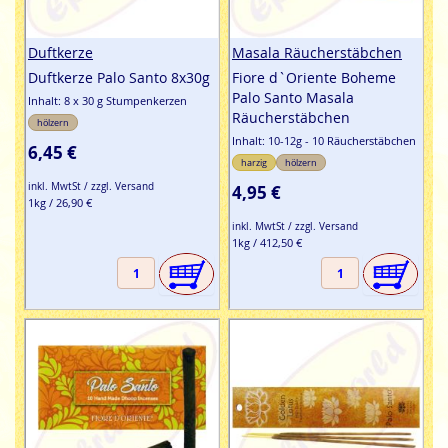
Duftkerze
Masala Räucherstäbchen
Duftkerze Palo Santo 8x30g
Fiore d`Oriente Boheme
Palo Santo Masala
Inhalt: 8 x 30 g Stumpenkerzen
Räucherstäbchen
hölzern
Inhalt: 10-12g - 10 Räucherstäbchen
6,45 €
harzig
hölzern
inkl. MwtSt / zzgl. Versand
4,95 €
1kg / 26,90 €
inkl. MwtSt / zzgl. Versand
1kg / 412,50 €