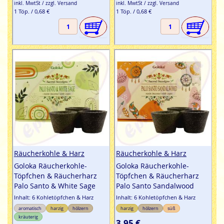
inkl. MwtSt / zzgl. Versand
inkl. MwtSt / zzgl. Versand
1 Töp. / 0,68 €
1 Töp. / 0,68 €
Räucherkohle & Harz
Räucherkohle & Harz
Goloka Räucherkohle-
Goloka Räucherkohle-
Töpfchen & Räucherharz
Töpfchen & Räucherharz
Palo Santo & White Sage
Palo Santo Sandalwood
Inhalt: 6 Kohletöpfchen & Harz
Inhalt: 6 Kohletöpfchen & Harz
aromatisch
harzig
hölzern
harzig
hölzern
süß
kräuterig
3,95 €