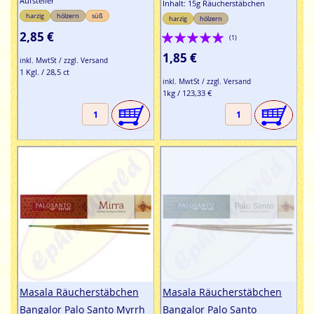
Aufsteller
Inhalt: 15g Räucherstäbchen
harzig
hölzern
süß
harzig
hölzern
Bewertung:
2,85 €
(1)
100%
1,85 €
inkl. MwtSt / zzgl. Versand
1 Kgl. / 28,5 ct
inkl. MwtSt / zzgl. Versand
1kg / 123,33 €
Masala Räucherstäbchen
Masala Räucherstäbchen
Bangalor Palo Santo Myrrh
Bangalor Palo Santo