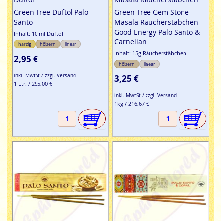
Green Tree Duftöl Palo
Green Tree Gem Stone
Santo
Masala Räucherstäbchen
Good Energy Palo Santo &
Inhalt: 10 ml Duftöl
Carnelian
harzig
hölzern
linear
Inhalt: 15g Räucherstäbchen
2,95 €
hölzern
linear
inkl. MwtSt / zzgl. Versand
3,25 €
1 Ltr. / 295,00 €
inkl. MwtSt / zzgl. Versand
1kg / 216,67 €