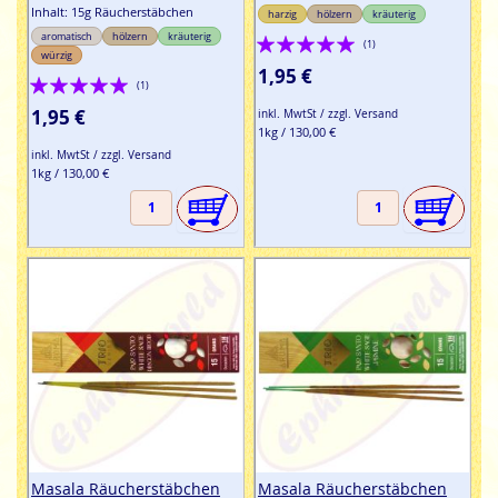
Inhalt: 15g Räucherstäbchen
harzig
hölzern
kräuterig
Bewertung:
aromatisch
hölzern
kräuterig
(1)
würzig
100%
1,95 €
Bewertung:
(1)
100%
1,95 €
inkl. MwtSt / zzgl. Versand
1kg / 130,00 €
inkl. MwtSt / zzgl. Versand
1kg / 130,00 €
Masala Räucherstäbchen
Masala Räucherstäbchen