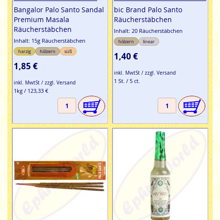
Bangalor Palo Santo Sandal
bic Brand Palo Santo
Premium Masala
Räucherstäbchen
Räucherstäbchen
Inhalt: 20 Räucherstäbchen
Inhalt: 15g Räucherstäbchen
hölzern
linear
harzig
hölzern
süß
1,40 €
1,85 €
inkl. MwtSt / zzgl. Versand
1 St. / 5 ct.
inkl. MwtSt / zzgl. Versand
1kg / 123,33 €