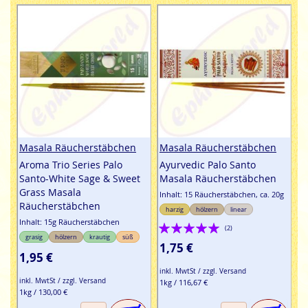
Masala Räucherstäbchen
Masala Räucherstäbchen
Aroma Trio Series Palo
Ayurvedic Palo Santo
Santo-White Sage & Sweet
Masala Räucherstäbchen
Grass Masala
Inhalt: 15 Räucherstäbchen, ca. 20g
Räucherstäbchen
harzig
hölzern
linear
Inhalt: 15g Räucherstäbchen
Bewertung:
(2)
grasig
hölzern
krautig
süß
100%
1,75 €
1,95 €
inkl. MwtSt / zzgl. Versand
inkl. MwtSt / zzgl. Versand
1kg / 116,67 €
1kg / 130,00 €