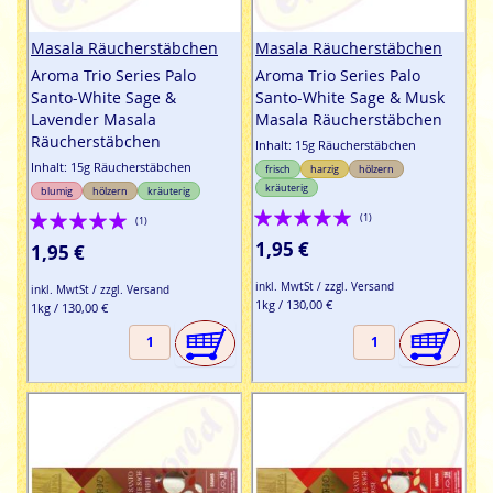
Masala Räucherstäbchen
Masala Räucherstäbchen
Aroma Trio Series Palo
Aroma Trio Series Palo
Santo-White Sage &
Santo-White Sage & Musk
Lavender Masala
Masala Räucherstäbchen
Räucherstäbchen
Inhalt: 15g Räucherstäbchen
Inhalt: 15g Räucherstäbchen
frisch
harzig
hölzern
kräuterig
blumig
hölzern
kräuterig
Bewertung:
Bewertung:
(1)
(1)
100%
100%
1,95 €
1,95 €
inkl. MwtSt / zzgl. Versand
inkl. MwtSt / zzgl. Versand
1kg / 130,00 €
1kg / 130,00 €