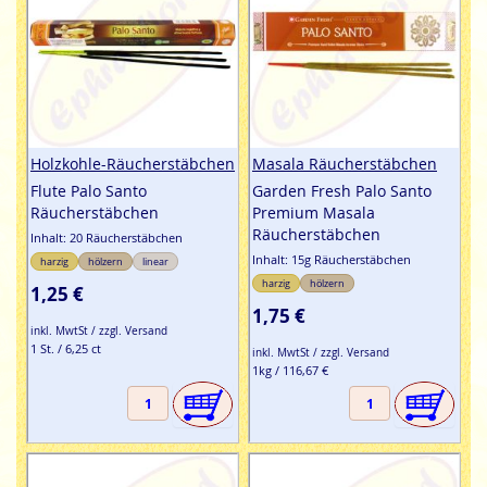
Holzkohle-Räucherstäbchen
Masala Räucherstäbchen
Flute Palo Santo
Garden Fresh Palo Santo
Räucherstäbchen
Premium Masala
Räucherstäbchen
Inhalt: 20 Räucherstäbchen
Inhalt: 15g Räucherstäbchen
harzig
hölzern
linear
harzig
hölzern
1,25 €
1,75 €
inkl. MwtSt / zzgl. Versand
1 St. / 6,25 ct
inkl. MwtSt / zzgl. Versand
1kg / 116,67 €