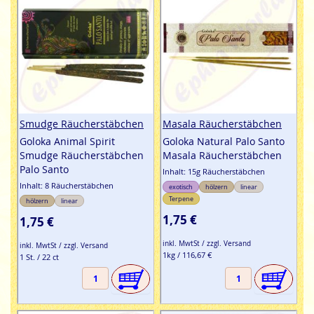
Smudge Räucherstäbchen
Masala Räucherstäbchen
Goloka Animal Spirit
Goloka Natural Palo Santo
Smudge Räucherstäbchen
Masala Räucherstäbchen
Palo Santo
Inhalt: 15g Räucherstäbchen
Inhalt: 8 Räucherstäbchen
exotisch
hölzern
linear
Terpene
hölzern
linear
1,75 €
1,75 €
inkl. MwtSt / zzgl. Versand
inkl. MwtSt / zzgl. Versand
1kg / 116,67 €
1 St. / 22 ct