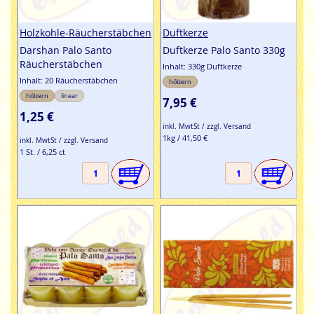
Holzkohle-Räucherstäbchen
Duftkerze
Darshan Palo Santo
Duftkerze Palo Santo 330g
Räucherstäbchen
Inhalt: 330g Duftkerze
Inhalt: 20 Räucherstäbchen
hölzern
hölzern
linear
7,95 €
1,25 €
inkl. MwtSt / zzgl. Versand
1kg / 41,50 €
inkl. MwtSt / zzgl. Versand
1 St. / 6,25 ct