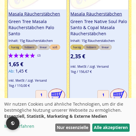
Masala Räucherstäbchen
Masala Räucherstäbchen
Green Tree Masala
Green Tree Native Soul Palo
Räucherstäbchen Palo
Santo & Copal Masala
Santo
Räucherstäbchen
Inhalt: 15g Räucherstäbchen
Inhalt: 15g Räucherstäbchen
harzig
hölzern
linear
süß
harzig
hölzern
linear
Bewertung:
2,35 €
(2)
100%
1,65 €
inkl. MwtSt / zzgl. Versand
1,45 €
Ab
1kg / 156,67 €
inkl. MwtSt / zzgl. Versand
1kg / 110,00 €
Wir nutzen Cookies und ähnliche Technologien, um dir die
bestmögliche Nutzung unserer Webseite zu ermöglichen.
Essenziell, Statistik, Marketing & Externe Medien
Mehr erfahren
Filter
Nur essenzielle
Alle akzeptieren