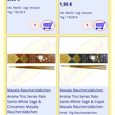
abgefallene Äste dafür verwendet. Das Räucherwerk ist
1,95 €
100% natürlich und wird ohne weitere Zusätze hergestellt.
inkl. MwtSt / zzgl. Versand
1kg / 182,50 €
Palo Santo, Sandalwood und Agarwood sind wundervoll
inkl. MwtSt / zzgl. Versand
1kg / 130,00 €
duftende Schätze der Natur.
Ephra World Shop
aus Bockenheim an der Weinstraße
Palo Santo
aus Ecuador zum Veräuchern für Dich
hält
bereit und wünscht Dir eine kreative Zeit beim
Genießen des Duftes. Einfach bestellen & günstig
kaufen - leicht gemacht.
Masala Räucherstäbchen
Masala Räucherstäbchen
Aroma Trio Series Palo
Aroma Trio Series Palo
Santo-White Sage &
Santo-White Sage & Copal
Cinnamon Masala
Masala Räucherstäbchen
Räucherstäbchen
Inhalt: 15g Räucherstäbchen