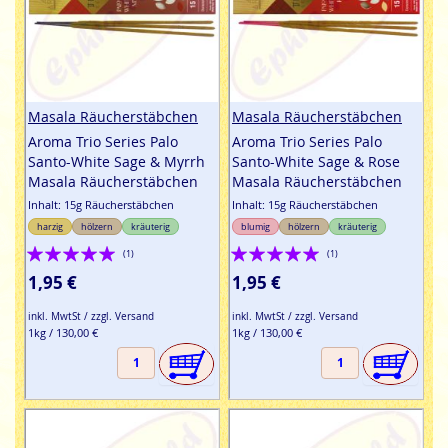
Masala Räucherstäbchen
Masala Räucherstäbchen
Aroma Trio Series Palo
Aroma Trio Series Palo
Santo-White Sage & Myrrh
Santo-White Sage & Rose
Masala Räucherstäbchen
Masala Räucherstäbchen
Inhalt: 15g Räucherstäbchen
Inhalt: 15g Räucherstäbchen
harzig
hölzern
kräuterig
blumig
hölzern
kräuterig
Bewertung:
Bewertung:
(1)
(1)
100%
100%
1,95 €
1,95 €
inkl. MwtSt / zzgl. Versand
inkl. MwtSt / zzgl. Versand
1kg / 130,00 €
1kg / 130,00 €