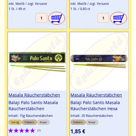
inkl. MwtSt / zzgl. Versand
inkl. MwtSt / zzgl. Versand
1 St. / 49 ct
1 St. / 0,83 ct
Masala Räucherstäbchen
Masala Räucherstäbchen
Balaji Palo Santo Masala
Balaji Palo Santo Masala
Räucherstäbchen
Räucherstäbchen Hexa
Inhalt: 15g Räucherstäbchen
Inhalt: 20 Räucherstäbchen
harzig
hölzern
linear
hölzern
linear
Bewertung:
1,85 €
(1)