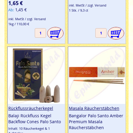
100%
1,65 €
inkl. MwtSt / zzgl. Versand
1,45 €
Ab
1 Stk. / 9,3 ct
inkl. MwtSt / zzgl. Versand
1kg / 110,00 €
Rückflussräucherkegel
Masala Räucherstäbchen
Balaji Rückfluss Kegel
Bangalor Palo Santo Amber
Backflow Cones Palo Santo
Premium Masala
Räucherstäbchen
Inhalt: 10 Räucherkegel & 1