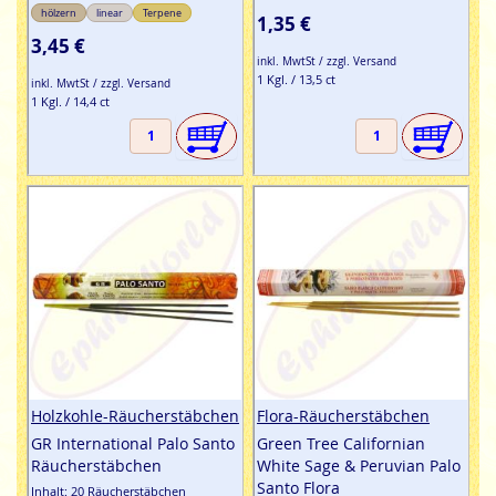
hölzern
linear
Terpene
1,35 €
3,45 €
inkl. MwtSt / zzgl. Versand
1 Kgl. / 13,5 ct
inkl. MwtSt / zzgl. Versand
1 Kgl. / 14,4 ct
Holzkohle-Räucherstäbchen
Flora-Räucherstäbchen
GR International Palo Santo
Green Tree Californian
Räucherstäbchen
White Sage & Peruvian Palo
Santo Flora
Inhalt: 20 Räucherstäbchen