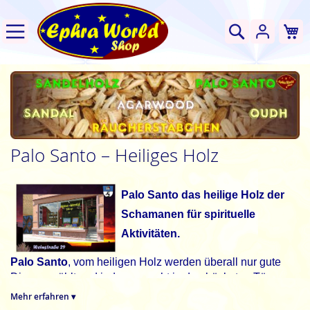
W
Suche
Palo Santo – Heiliges Holz
Palo Santo das heilige Holz der
Scham
anen
für spirituelle
Aktivitäten.
Palo Santo
, vom heiligen Holz werden überall nur gute
Dinge erzählt und jeder versucht in den höchsten Tönen
davon zu schwärmen. Tatsache ist, es duftet wundervoll
Mehr erfahren ▾
harzig und klar nach feinem leicht süßlichem Holz.