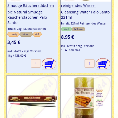
Smudge Räucherstäbchen
reinigendes Wasser
bic Natural Smudge
Cleansing Water Palo Santo
Räucherstäbchen Palo
221ml
Santo
Inhalt: 221ml Reinigendes Wasser
Inhalt: 25g Räucherstäbchen
frisch
hölzern
cremig
hölzern
süß
8,95 €
3,45 €
inkl. MwtSt / zzgl. Versand
1 Ltr. / 40,50 €
inkl. MwtSt / zzgl. Versand
1kg / 138,00 €