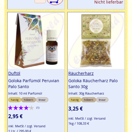
Nicht lieferbar
Duftöl
Räucherharz
Goloka Parfümöl Peruvian
Goloka Räucherharz Palo
Palo Santo
Santo 30g
Inhalt: 10 ml Parfümöl
Inhalt: 30g Räucherharz
harzig
hölzern
linear
harzig
hölzern
linear
Bewertung:
3,25 €
(1)
80%
2,95 €
inkl. MwtSt / zzgl. Versand
1kg / 108,33 €
inkl. MwtSt / zzgl. Versand
1 Ltr. / 295,00 €