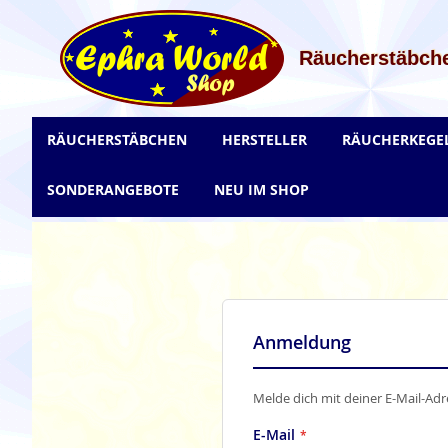
Zum
Inhalt
springen
Räucherstäbche
RÄUCHERSTÄBCHEN
HERSTELLER
RÄUCHERKEGE
SONDERANGEBOTE
NEU IM SHOP
Anmeldung
Melde dich mit deiner E-Mail-Adr
E-Mail