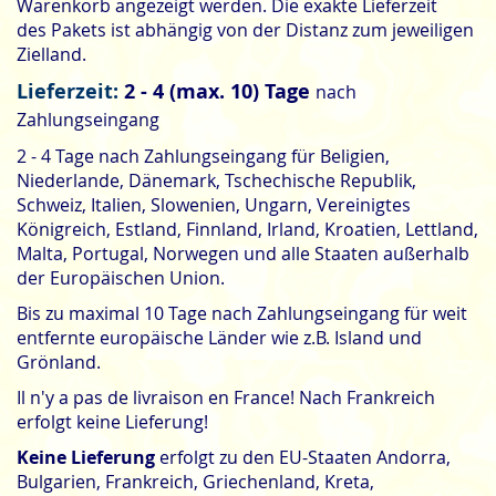
Warenkorb angezeigt werden. Die exakte Lieferzeit
des
Pakets ist abhängig von der Distanz zum jeweiligen
Zielland.
Lieferzeit:
2 - 4 (max. 10) Tage
nach
Zahlungseingang
2 - 4 Tage nach Zahlungseingang für Beligien,
Niederlande, Dänemark, Tschechische Republik,
Schweiz, Italien, Slowenien, Ungarn, Vereinigtes
Königreich, Estland, Finnland, Irland, Kroatien, Lettland,
Malta, Portugal, Norwegen und alle Staaten außerhalb
der Europäischen Union.
Bis zu maximal 10 Tage nach Zahlungseingang für weit
entfernte europäische Länder wie z.B. Island und
Grönland.
Il n'y a pas de livraison en France
! Nach Frankreich
erfolgt keine Lieferung!
Keine Lieferung
erfolgt zu den EU-Staaten
Andorra,
Bulgarien, Frankreich, Griechenland, Kreta,