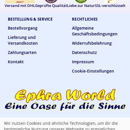
Versand mit DHL
Geprüfte Qualität
Liebe zur Natur
SSL-verschlüsselt
BESTELLUNG & SERVICE
RECHTLICHES
Bestellvorgang
Allgemeine
Geschäftsbedingungen
Lieferung und
Versandkosten
Widerrufsbelehrung
Zahlungsarten
Datenschutz
Kontakt
Impressum
Cookie-Einstellungen
Wir nutzen Cookies und ähnliche Technologien, um dir die
Ephra World Shop —
verbindet · versorgt · verwöhnt
bestmögliche Nutzung unserer Webseite zu ermöglichen.