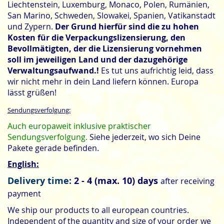
Liechtenstein, Luxemburg, Monaco, Polen, Rumänien,
San Marino, Schweden, Slowakei, Spanien, Vatikanstadt
und Zypern.
Der Grund hierfür sind die zu hohen
Kosten für die Verpackungslizensierung, den
Bevollmätigten, der die Lizensierung vornehmen
soll im jeweiligen Land und der dazugehörige
Verwaltungsaufwand.!
Es tut uns aufrichtig leid, dass
wir nicht mehr in dein Land liefern können. Europa
lässt grüßen!
Sendungsverfolgung:
Auch europaweit inklusive praktischer
Sendungsverfolgung.
Siehe jederzeit, wo sich Deine
Pakete gerade befinden.
English:
Delivery time:
2 - 4 (max. 10) days
after receiving
payment
We ship our products to all european countries.
Independent of the quantity and size of your order we