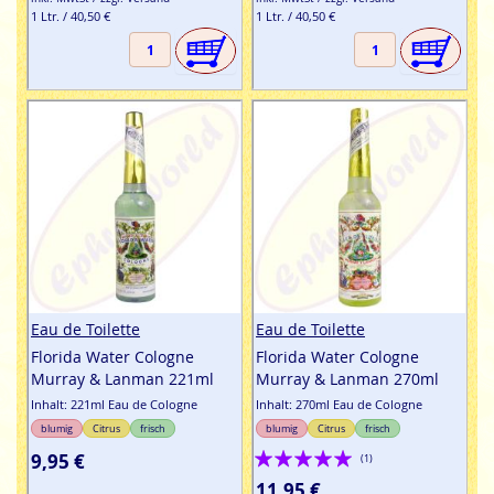
1 Ltr. / 40,50 €
1 Ltr. / 40,50 €
Eau de Toilette
Eau de Toilette
Florida Water Cologne
Florida Water Cologne
Murray & Lanman 221ml
Murray & Lanman 270ml
Inhalt: 221ml Eau de Cologne
Inhalt: 270ml Eau de Cologne
blumig
Citrus
frisch
blumig
Citrus
frisch
Bewertung:
9,95 €
(1)
100%
11,95 €