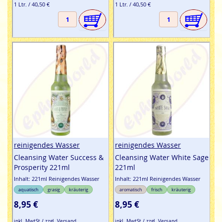
1 Ltr. / 40,50 €
1 Ltr. / 40,50 €
reinigendes Wasser
reinigendes Wasser
Cleansing Water Success &
Cleansing Water White Sage
Prosperity 221ml
221ml
Inhalt: 221ml Reinigendes Wasser
Inhalt: 221ml Reinigendes Wasser
aquatisch
grasig
kräuterig
aromatisch
frisch
kräuterig
8,95 €
8,95 €
inkl. MwtSt / zzgl. Versand
inkl. MwtSt / zzgl. Versand