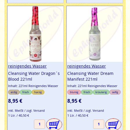
reinigendes Wasser
reinigendes Wasser
Cleansing Water Dragon´s
Cleansing Water Dream
Blood 221ml
Manifest 221ml
Inhalt: 221ml Reinigendes Wasser
Inhalt: 221ml Reinigendes Wasser
erdig
frisch
harzig
blumig
frisch
kräuterig
seifig
8,95 €
8,95 €
inkl. MwtSt / zzgl. Versand
inkl. MwtSt / zzgl. Versand
1 Ltr. / 40,50 €
1 Ltr. / 40,50 €