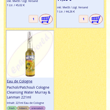
inkl. MwtSt / zzgl. Versand
1 Ltr. / 45,02 €
inkl. MwtSt / zzgl. Versand
1 Ltr. / 44,26 €
Eau de Cologne
Pacholi/Patchouli Cologne
Cleansing Water Murray &
Lanman 221ml
Inhalt: 221ml Eau de Cologne
frisch
hölzern
orientalisch