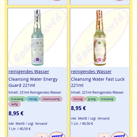
reinigendes Wasser
reinigendes Wasser
Cleansing Water Energy
Cleansing Water Fast Luck
Guard 221ml
221ml
Inhalt: 221ml Reinigendes Wasser
Inhalt: 221ml Reinigendes Wasser
kräuterig
minzig
moschusartig
blumig
grasig
kräuterig
seifig
8,95 €
8,95 €
inkl. MwtSt / zzgl. Versand
1 Ltr. / 40,50 €
inkl. MwtSt / zzgl. Versand
1 Ltr. / 40,50 €