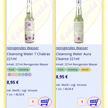
Element, das seit der Antike in der spirituellen Tradition auf
der ganzen Welt anerkannt ist.
Ephra World Shop
hat wie immer verschiedene Sorten an
reinigendem Wasser zur sofortigen Lieferung bereitstehen.
Einfach bestellen & günstig kaufen - leicht gemacht.
reinigendes Wasser
reinigendes Wasser
Cleansing Water 7 Chakras
Cleansing Water Aura
221ml
Cleanse 221ml
Inhalt: 221ml Reinigendes Wasser
Inhalt: 221ml Reinigendes Wasser
frisch
kräuterig
frisch
kräuterig
zitrisch
8,95 €
8,95 €
inkl. MwtSt / zzgl. Versand
1 Ltr. / 40,50 €
inkl. MwtSt / zzgl. Versand
1 Ltr. / 40,50 €