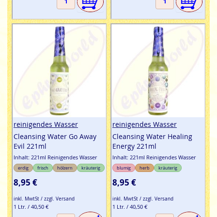
reinigendes Wasser
reinigendes Wasser
Cleansing Water Go Away
Cleansing Water Healing
Evil 221ml
Energy 221ml
Inhalt: 221ml Reinigendes Wasser
Inhalt: 221ml Reinigendes Wasser
erdig
frisch
hölzern
kräuterig
blumig
herb
kräuterig
8,95 €
8,95 €
inkl. MwtSt / zzgl. Versand
inkl. MwtSt / zzgl. Versand
1 Ltr. / 40,50 €
1 Ltr. / 40,50 €