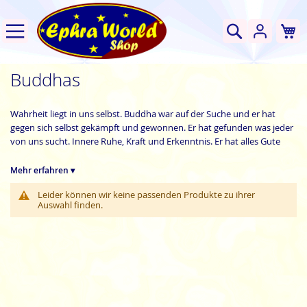
W
Suche
Buddhas
Wahrheit liegt in uns selbst. Buddha war auf der Suche und er hat
gegen sich selbst gekämpft und gewonnen. Er hat gefunden was jeder
von uns sucht. Innere Ruhe, Kraft und Erkenntnis. Er hat alles Gute
vereint zu einem Ganzen und danach gelebt. Die Bedeutungen der
Buddhas sind unerschöpflich. Such Dir Deinen aus und er soll daran
Mehr erfahren ▾
erinnern, dass wir alles erreichen können und es sich lohnt, jeden
Leider können wir keine passenden Produkte zu ihrer
Moment des Lebens anzunehmen, zu ertragen und zu überwinden.
Auswahl finden.
möchte etwas zum inneren Frieden und zur Ruhe
Ephra World Shop
beitragen und hat Buddhas für jeden Lebensabschnitt, für jede
Lebenssituation. In den Größen: klein=S, mittel=M, groß=L und sehr
groß=XL Einfach bestellen & günstig kaufen - leicht gemacht.