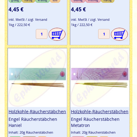
grasig
harzig
krautig
süß
blumig
fruchtig
harzig
4,45 €
4,45 €
inkl. MwtSt / zzgl. Versand
inkl. MwtSt / zzgl. Versand
1kg / 222,50 €
1kg / 222,50 €
Holzkohle-Räucherstäbchen
Holzkohle-Räucherstäbchen
Engel Räucherstäbchen
Engel Räucherstäbchen
Haniel
Metatron
Inhalt: 20g Räucherstäbchen
Inhalt: 20g Räucherstäbchen