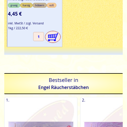
grasig
harzig
hölzern
süß
4,45 €
inkl. MwtSt / zzgl. Versand
1kg / 222,50 €
Bestseller in
Engel Räucherstäbchen
1.
2.