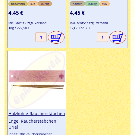
balsamisch
süß
würzig
hölzern
krautig
süß
4,45 €
4,45 €
inkl. MwtSt / zzgl. Versand
inkl. MwtSt / zzgl. Versand
1kg / 222,50 €
1kg / 222,50 €
Holzkohle-Räucherstäbchen
Engel Räucherstäbchen
Uriel
Inhalt: 20g Räucherstäbchen