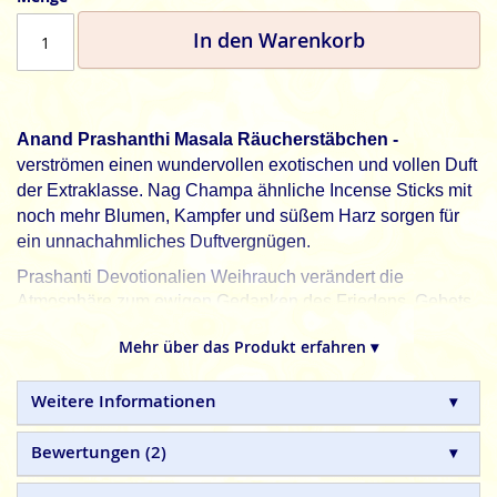
In den Warenkorb
Anand Prashanthi Masala Räucherstäbchen -
verströmen einen wundervollen exotischen und vollen Duft
der Extraklasse. Nag Champa ähnliche Incense Sticks mit
noch mehr Blumen, Kampfer und süßem Harz sorgen für
ein unnachahmliches Duftvergnügen.
Prashanti Devotionalien Weihrauch verändert die
Atmosphäre zum ewigen Gedanken des Friedens, Gebets
und der tiefen Meditation.
Mehr über das Produkt erfahren ▾
Anand, wenn Düfte zum Erlebnis werden.
Anand
Prashanthi Räucherstäbchen sind aus 100%
Weitere Informationen
natürlichen Inhaltsstoffen in Handarbeit hergestellte
Qualitätsprodukte
, ohne tierische, toxische oder
Bewertungen
2
petrochemische Zusätze
.