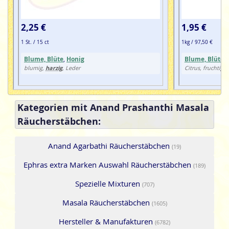
2,25 €
1,95 €
1 St. / 15 ct
1kg / 97,50 €
Blume, Blüte
,
Honig
Blume, Blüte
,
harzig
blumig,
, Leder
Citrus, fruchtig,
Kategorien mit Anand Prashanthi Masala
Räucherstäbchen:
Anand Agarbathi Räucherstäbchen
(19)
Ephras extra Marken Auswahl Räucherstäbchen
(189)
Spezielle Mixturen
(707)
Masala Räucherstäbchen
(1605)
Hersteller & Manufakturen
(6782)