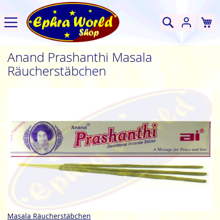
W
Suche
Anand Prashanthi Masala
Räucherstäbchen
Zum
Ende
der
Bildgalerie
springen
Zum
Masala Räucherstäbchen