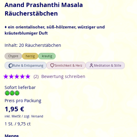
Anfang
Anand Prashanthi Masala
der
Räucherstäbchen
Bildgalerie
springen
♦ ein
orientalischer
, süß-hölzerner, würziger und
kräuterblumiger Duft
Inhalt: 20 Räucherstäbchen
Chypre
harzig
krautig
Ruhe & Entspannung
Sinnlichkeit & Herz
Meditation & Stille
Bewertung:
(2)
Bewertung schreiben
5
Sofort lieferbar
Preis pro Packung
1,95 €
inkl. MwtSt / zzgl. Versand
1 St. / 9,75 ct
Menge