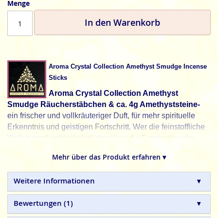
Menge
In den Warenkorb
Aroma Crystal Collection Amethyst Smudge Incense
Sticks
Aroma Crystal Collection Amethyst
Smudge Räucherstäbchen & ca. 4g Amethyststeine-
ein frischer und vollkräuteriger Duft, für mehr spirituelle
Erkenntnis und geistigen Fortschritt. Wer die feinstoffliche
Welt einmal entdeckt hat, den lässt die Faszination der
fortlaufenden Entdeckungen nicht mehr los.
Mehr über das Produkt erfahren ▾
Der Amethyst gilt als Heilstein gegen Hautkrankheiten,
Schwellungen und Insektenstiche. Er wird auch gegen die
Weitere Informationen
Trunksucht eingesetzt und hat Erkenntnis bringende
Eigenschaften im Zusammenhang mit dem Stirnchakra.
Bewertungen
1
Aroma Lifestyle Fragrances,
für ein Leben in Balance.