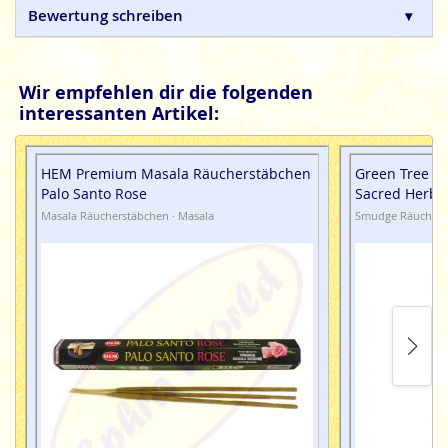
Bewertung schreiben
Aroma
Smudge Räucherstäbchen sind aus natürlichen
Zutaten und in Handarbeit hergestellte Qualitätsprodukte,
ohne tierische, toxische oder petrochemische Zusätze.
Wir empfehlen dir die folgenden
interessanten Artikel:
HEM Premium Masala Räucherstäbchen
Green Tree Na
Palo Santo Rose
Sacred Herbs
Masala Räucherstäbchen · Masala
Smudge Räucherst