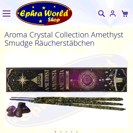
W
Suche
Aroma Crystal Collection Amethyst
Smudge Räucherstäbchen
Zum
Ende
der
Bildgalerie
springen