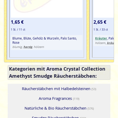
1,65 €
2,65 €
1 St. / 11 ct
1 St. / 33 ct
Blume, Blüte, Gehölz & Wurzeln, Palo Santo,
Kräuter
, Palo 
Rose
kräuter
hölzern,
harzig
blumig,
, hölzern
Kategorien mit Aroma Crystal Collection
Amethyst Smudge Räucherstäbchen:
Räucherstäbchen mit Halbedelsteinen
(53)
Aroma Fragrances
(119)
Natürliche & Bio Räucherstäbchen
(576)
Smudge Räucherstäbchen