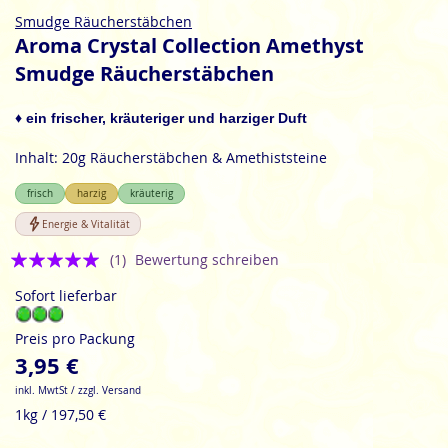
Zum
Smudge Räucherstäbchen
Anfang
Aroma Crystal Collection Amethyst
der
Smudge Räucherstäbchen
Bildgalerie
springen
♦ ein frischer, kräuteriger und harziger Duft
Inhalt: 20g Räucherstäbchen & Amethiststeine
frisch
harzig
kräuterig
Energie & Vitalität
Bewertung:
(1)
Bewertung schreiben
5
Sofort lieferbar
Preis pro Packung
3,95 €
inkl. MwtSt / zzgl. Versand
1kg / 197,50 €