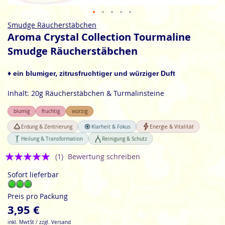
Zum
Smudge Räucherstäbchen
Anfang
Aroma Crystal Collection Tourmaline
der
Smudge Räucherstäbchen
Bildgalerie
springen
♦ ein blumiger, zitrusfruchtiger und würziger Duft
Inhalt: 20g Räucherstäbchen & Turmalinsteine
blumig
fruchtig
würzig
Erdung & Zentrierung
Klarheit & Fokus
Energie & Vitalität
Heilung & Transformation
Reinigung & Schutz
Bewertung:
(1)
Bewertung schreiben
5
Sofort lieferbar
Preis pro Packung
3,95 €
inkl. MwtSt / zzgl. Versand