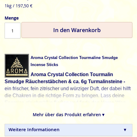
1kg / 197,50 €
Menge
In den Warenkorb
Aroma Crystal Collection Tourmaline Smudge
Incense Sticks
Aroma Crystal Collection Tourmalin
Smudge Räucherstäbchen & ca. 6g Turmalinsteine -
ein frischer, fein zitrischer und würziger Duft, der dabei hilft
die Chakren in die richtige Form zu bringen. Lass deine
Energien gleichmäßig fließen und finde den klaren Weg
durch die Mitte. Sei dir immer deiner Schöpfungskraft
Mehr über das Produkt erfahren ▾
bewusst und gewähre dem Geist mehr Einfluss zu
nehmen. Der Körper ist die Ausdrucksform des Geistes und
Weitere Informationen
untersteht im direkt. Dein fester Wille bestimmt die Heilung