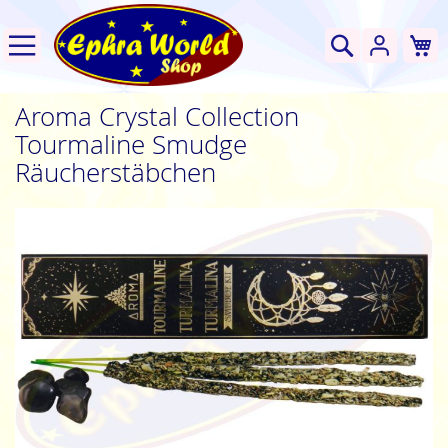
W
Suche
Aroma Crystal Collection
Tourmaline Smudge
Räucherstäbchen
Zum
Ende
der
Bildgalerie
springen