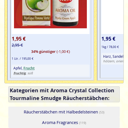
1,95 €
1,95 €
2,95 €
1kg / 78,00 €
34% günstiger
(-1,00 €)
Harz, Sandelho
1 Ltr. / 195,00 €
hölzern, oriental
Apfel,
Frucht
fruchtig
, süß
Kategorien mit Aroma Crystal Collection
Tourmaline Smudge Räucherstäbchen:
Räucherstäbchen mit Halbedelsteinen
(53)
Aroma Fragrances
(119)