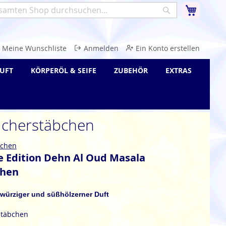
Warenk
Suche
e
Meine Wunschliste
Anmelden
Ein Konto erstellen
UFT
KÖRPERÖL & SEIFE
ZUBEHÖR
EXTRAS
ucherstäbchen
bchen
e Edition Dehn Al Oud Masala
chen
, würziger und süßhölzerner Duft
stäbchen