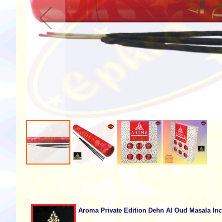
Zum
Anfang
der
Bildgalerie
springen
Aroma Private Edition Dehn Al Oud Masala Inc