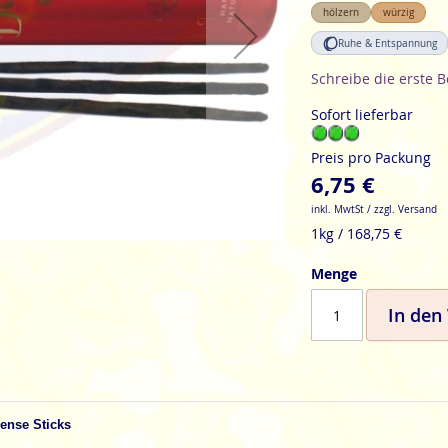
hölzern
würzig
Ruhe & Entspannung
Schreibe die erste 
Sofort lieferbar
Preis pro Packung
6,75 €
inkl. MwtSt / zzgl. Versand
1kg / 168,75 €
Menge
In den
ense Sticks