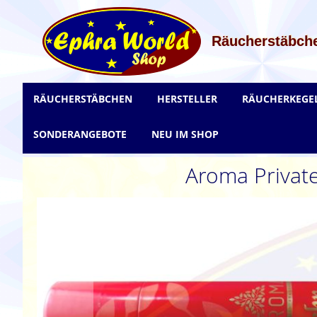
Zum
Inhalt
springen
Räucherstäbche
RÄUCHERSTÄBCHEN
HERSTELLER
RÄUCHERKEGE
SONDERANGEBOTE
NEU IM SHOP
Aroma Privat
Zum
Ende
der
Bildgalerie
springen