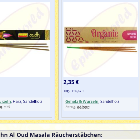
2,35 €
1kg / 156,67 €
urzeln
, Harz, Sandelholz
Gehölz & Wurzeln
, Sandelholz
rn
hölzern
, süß
harzig,
ehn Al Oud Masala Räucherstäbchen: