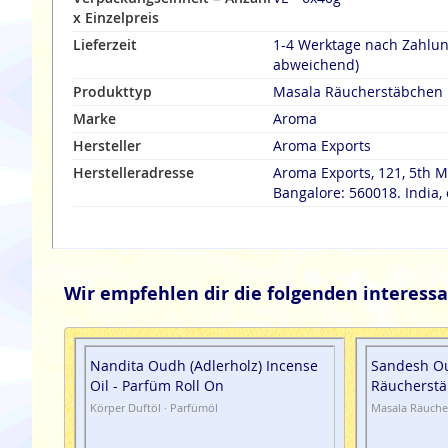
x Einzelpreis
Lieferzeit
1-4 Werktage nach Zahlu
abweichend)
Produkttyp
Masala Räucherstäbchen
Marke
Aroma
Hersteller
Aroma Exports
Herstelleradresse
Aroma Exports, 121, 5th 
Bangalore: 560018. India
Wir empfehlen dir die folgenden interessa
Nandita Oudh (Adlerholz) Incense
Sandesh Ou
Oil - Parfüm Roll On
Räucherst
Körper Duftöl · Parfümöl
Masala Räuche