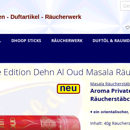
Such
n - Duftartikel - Räucherwerk
L
DHOOP STICKS
RÄUCHERWERK
DUFTÖL & RAUMD
e Edition Dehn Al Oud Masala Rä
Masala Räucherstä
Aroma Privat
Räucherstäb
♦ ein orientalischer
Inhalt: 40g Räucher