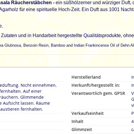
asala Räucherstäbchen -
ein süßhölzerner und würziger Duft,
garholz für eine spirituelle Hoch-Zeit. Ein Duft aus 1001 Nacht.
e.
utaten und in Handarbeit hergestellte Qualitätsprodukte, ohne 
sea Glutinosa, Benzoin Resin, Bamboo and Indian Frankincense Oil of Dehn A
Herstellerland
I
duftung. Nicht einnehmen.
Herkunft/hergestellt in:
I
fernhalten. Auf einer
Verantwortlich gem. GPSR
V
rn. Glimmende
G
 Aufsicht lassen. Räume
v
austieren fernhalten.
Verkaufseinheit
P
Inhalt
4
Glimmzeit
c