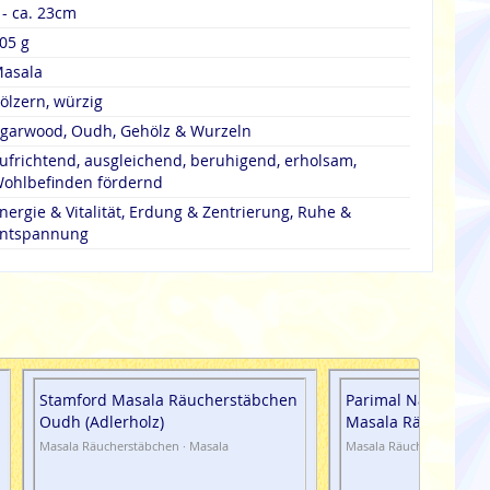
 - ca. 23cm
05 g
asala
ölzern, würzig
garwood, Oudh, Gehölz & Wurzeln
ufrichtend, ausgleichend, beruhigend, erholsam,
ohlbefinden fördernd
nergie & Vitalität, Erdung & Zentrierung, Ruhe &
ntspannung
Stamford Masala Räucherstäbchen
Parimal Nad-Al-Oud
Oudh (Adlerholz)
Masala Räucherstä
Masala Räucherstäbchen · Masala
Masala Räucherstäbchen 