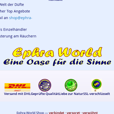
Welt der Düfte
cher Top Angebote
ail an
shop@ephra-
ls Einzelhändler
eisterung am Räuchern
Versand mit DHL
Geprüfte Qualität
Liebe zur Natur
SSL-verschlüsselt
Ephra World Shop —
verbindet · versorgt · verwöhnt