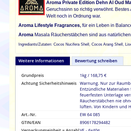
Aroma Private Edition Dehn Al Oud M
Geruchssinn so richtig verwöhnt. Bestes A
Welt noch in Ordnung war.
Aroma Lifestyle Fragrances,
für ein Leben in Balanc
Aroma
Masala Räucherstäbchen sind aus natürlichen Z
Ingrediants/Zutaten: Cocos Nucifera Shell, Cocos Arang Shell, Li
Weitere Informationen
Bewertung schreiben
Grundpreis
1kg / 168,75 €
Achtung Sicherheitshinweis
Warnung. Nur zur Raumbe
Entzündliche Materialien 
feuerfesten Unterlage verräuche
Räucherstäbchen nie ohne
lüften. Von Kindern und H
Art.-Nr.
EW 64 085
GTIN/EAN
8906178294482
Verpackungseinheit = Anzahl
VE - 6x40g