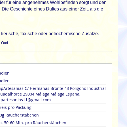
 der für eine angenehmes Wohlbefinden sorgt und den
 Die Geschichte eines Duftes aus einer Zeit, als die
tierische, toxische oder petrochemische Zusätze.
l Oud.
ndien
ndien
ipArtesanias C/ Hermanas Bronte 43 Polígono Industrial
uadalhorce 29004 Málaga Málaga España,
ipartesanias11@gmail.com
reis pro Packung
0g Räucherstäbchen
a. 50-60 Min. pro Räucherstäbchen