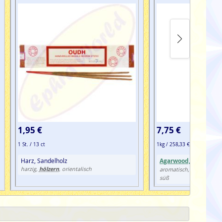
1,95 €
7,75 €
1 St. / 13 ct
1kg / 258,33 €
Harz, Sandelholz
Agarwood, Oudh
,
Geh
hölzern
harzig,
, orientalisch
hölze
aromatisch, frisch,
süß