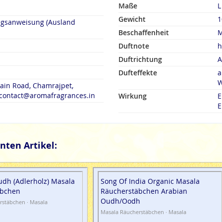
Maße
L
Gewicht
1
ngsanweisung (Ausland
Beschaffenheit
M
Duftnote
h
Duftrichtung
A
Dufteffekte
a
W
Main Road, Chamrajpet,
, contact@aromafragrances.in
Wirkung
E
E
nten Artikel:
dh (Adlerholz) Masala
Song Of India Organic Masala
äbchen
Räucherstäbchen Arabian
Oudh/Oodh
rstäbchen · Masala
Masala Räucherstäbchen · Masala