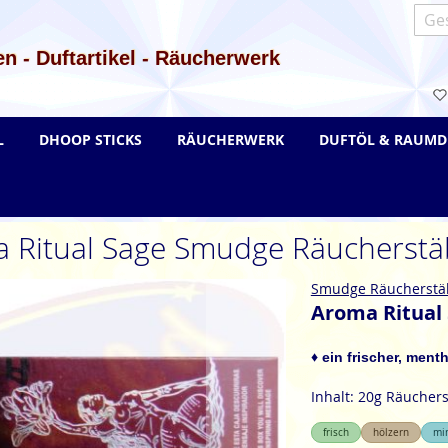
Such
n - Duftartikel - Räucherwerk
L
DHOOP STICKS
RÄUCHERWERK
DUFTÖL & RAUMD
 Ritual Sage Smudge Räucherst
Smudge Räucherstä
Aroma Ritual
♦ ein frischer, ment
Inhalt: 20g Räucher
frisch
hölzern
mi