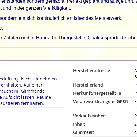
cht entstanden sondern gemacht. Perfekt geplant und ausgeführt.
 und in der ganzen Vielfältigkeit.
 sondern ein sich kontinuierlich entfaltendes Meisterwerk.
e.
utaten und in Handarbeit hergestellte Qualitätsprodukte, ohne
Herstelleradresse
A
B
duftung. Nicht einnehmen.
fernhalten. Auf einer
Herstellerland
I
rn. Glimmende
Herkunft/hergestellt in:
I
 Aufsicht lassen. Räume
Verantwortlich gem. GPSR
E
austieren fernhalten.
e
Verkaufseinheit
P
Inhalt
2
Glimmzeit
c