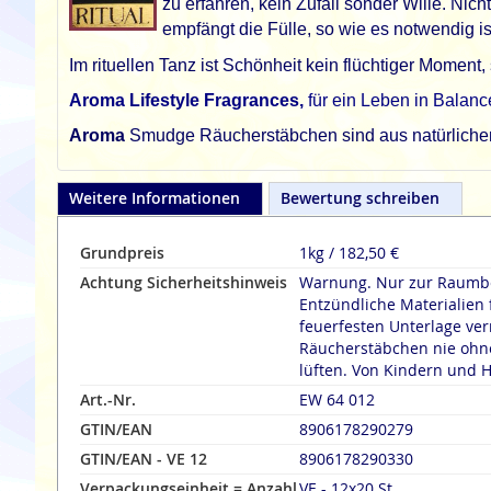
zu erfahren, kein Zufall sonder Wille. Ni
empfängt die Fülle, so wie es notwendig ist
Im rituellen Tanz ist Schönheit kein flüchtiger Moment,
Aroma Lifestyle Fragrances,
für ein Leben in Balanc
Aroma
Smudge Räucherstäbchen sind aus natürlichen Z
Weitere Informationen
Bewertung schreiben
Grundpreis
1kg / 182,50 €
Achtung Sicherheitshinweis
Warnung. Nur zur Raumbe
Entzündliche Materialien 
feuerfesten Unterlage verräuche
Räucherstäbchen nie ohne
lüften. Von Kindern und H
Art.-Nr.
EW 64 012
GTIN/EAN
8906178290279
GTIN/EAN - VE 12
8906178290330
Verpackungseinheit = Anzahl
VE - 12x20 St.