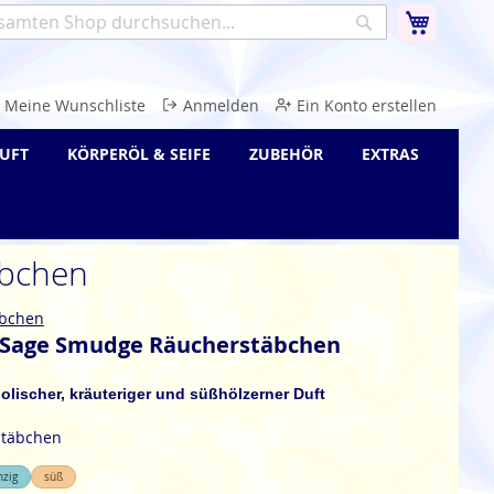
Warenk
Suche
e
Meine Wunschliste
Anmelden
Ein Konto erstellen
UFT
KÖRPERÖL & SEIFE
ZUBEHÖR
EXTRAS
äbchen
bchen
 Sage Smudge Räucherstäbchen
holischer, kräuteriger und süßhölzerner Duft
stäbchen
nzig
süß