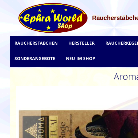
Zum
Inhalt
springen
Räucherstäbche
RÄUCHERSTÄBCHEN
HERSTELLER
RÄUCHERKEGE
SONDERANGEBOTE
NEU IM SHOP
Aroma
Zum
Ende
der
Bildgalerie
springen