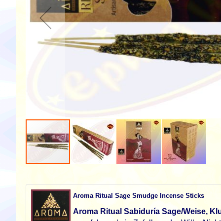
Zum
Anfang
der
Aroma Ritual Sage Smudge Incense Sticks
Bildgalerie
springen
Aroma Ritual Sabiduría Sage/Weise, K