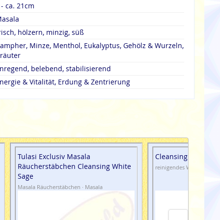
 - ca. 21cm
asala
risch, hölzern, minzig, süß
ampher, Minze, Menthol, Eukalyptus, Gehölz & Wurzeln,
räuter
nregend, belebend, stabilisierend
nergie & Vitalität, Erdung & Zentrierung
Tulasi Exclusiv Masala
Cleansing Water Wh
Räucherstäbchen Cleansing White
reinigendes Wasser · Was
Sage
Masala Räucherstäbchen · Masala