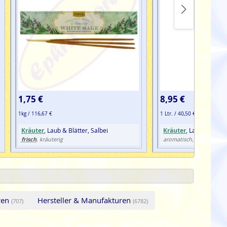
1,75 €
8,95 €
1kg / 116,67 €
1 Ltr. / 40,50 €
Kräuter
, Laub & Blätter, Salbei
Kräuter
, Laub & Blätte
frisch
frisch
, kräuterig
aromatisch,
, kräu
uren
Hersteller & Manufakturen
(707)
(6782)