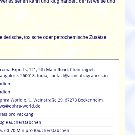
 Wer es sehen kann und klug handelt, der ist weise und
 tierische, toxische oder petrochemische Zusätze.
roma Exports, 121, 5th Main Road, Chamrajpet,
angalore: 560018. India, contact@aromafragrances.in
ndien
ndien
phra World e.K., Weinstraße 29, 67278 Bockenheim,
ws@ephra-world.de
reis pro Packung
0g Räucherstäbchen
a. 60-70 Min pro Räucherstäbchen