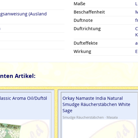
Maße
L
Beschaffenheit
M
ngsanweisung (Ausland
Duftnote
f
n
Duftrichtung
C
K
Dufteffekte
a
Wirkung
E
nten Artikel:
lassic Aroma Oil/Duftöl
Orkay Namaste India Natural
Smudge Räucherstäbchen White
Sage
Smudge Räucherstäbchen · Masala