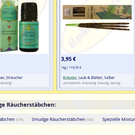
3,95 €
1kg / 119,70 €
lbei, Sträucher
Kräuter
, Laub & Blätter, Salbei
räuterig
aromatisch, kräuterig, krautig, würzig
ge Räucherstäbchen:
stäbchen
Smudge Räucherstäbchen
Spezielle Mixt
(576)
(583)