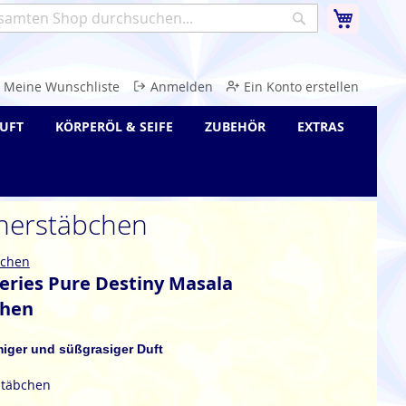
Warenk
Suche
e
Meine Wunschliste
Anmelden
Ein Konto erstellen
UFT
KÖRPERÖL & SEIFE
ZUBEHÖR
EXTRAS
cherstäbchen
bchen
eries Pure Destiny Masala
chen
umiger und süßgrasiger Duft
stäbchen