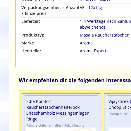
Verpackungseinheit = Anzahl
VE - 12x15g
x Einzelpreis
Lieferzeit
1-4 Werktage nach Zahlu
abweichend)
Produkttyp
Masala Räucherstäbchen
Marke
Aroma
Hersteller
Aroma Exports
Wir empfehlen dir die folgenden interessa
Edle Komfort-
Vijayshree
Räucherstäbchenhalterbox
Dhoop Stic
Sheeshamholz Messingeinlagen
Dhoop Sticks ·
Ringe
Räucherstäbchenhalter · Holz, Messing