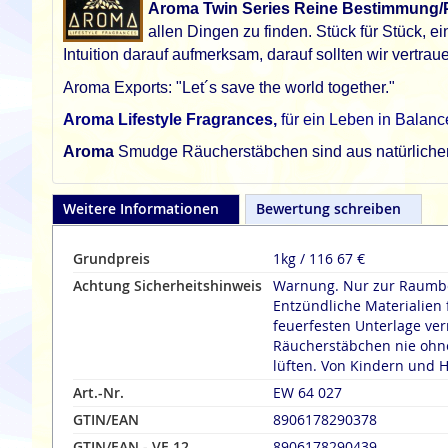
Aroma Twin Series Reine Bestimmung/P
allen Dingen zu finden. Stück für Stück,
Intuition darauf aufmerksam, darauf sollten wir vertrau
Aroma Exports: "Let´s save the world together."
Aroma Lifestyle Fragrances,
für ein Leben in Balanc
Aroma
Smudge Räucherstäbchen sind aus natürlichen Z
Weitere Informationen
Bewertung schreiben
Grundpreis
1kg / 116 67 €
Achtung Sicherheitshinweis
Warnung. Nur zur Raumbe
Entzündliche Materialien 
feuerfesten Unterlage verräuche
Räucherstäbchen nie ohne
lüften. Von Kindern und H
Art.-Nr.
EW 64 027
GTIN/EAN
8906178290378
GTIN/EAN - VE 12
8906178290439