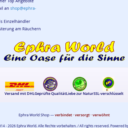
cher Top Angebote
ail an
shop@ephra-
ls Einzelhändler
eisterung am Räuchern
Versand mit DHL
Geprüfte Qualität
Liebe zur Natur
SSL-verschlüsselt
Ephra World Shop —
verbindet · versorgt · verwöhnt
14 - 2026 Ephra World. Alle Rechte vorbehalten. / All rights reserved. Powered