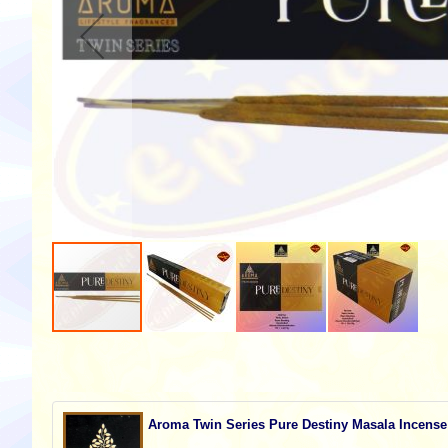
Zum
Anfang
der
Bildgalerie
springen
Aroma Twin Series Pure Destiny Masala Incense