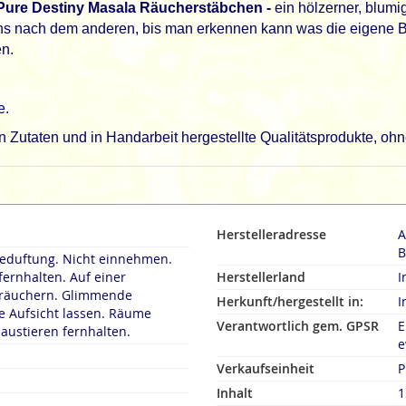
ure Destiny Masala Räucherstäbchen -
ein hölzerner, blumig
 eins nach dem anderen, bis man erkennen kann was die eigene
en.
e.
utaten und in Handarbeit hergestellte Qualitätsprodukte, ohne
Herstelleradresse
A
B
duftung. Nicht einnehmen.
fernhalten. Auf einer
Herstellerland
I
rn. Glimmende
Herkunft/hergestellt in:
I
 Aufsicht lassen. Räume
Verantwortlich gem. GPSR
E
austieren fernhalten.
e
Verkaufseinheit
P
Inhalt
1