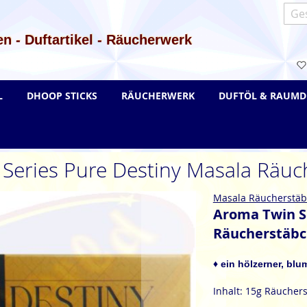
Such
n - Duftartikel - Räucherwerk
L
DHOOP STICKS
RÄUCHERWERK
DUFTÖL & RAUMD
Series Pure Destiny Masala Räu
Masala Räucherstä
Aroma Twin S
Räucherstäb
♦ ein hölzerner, bl
Inhalt: 15g Räucher