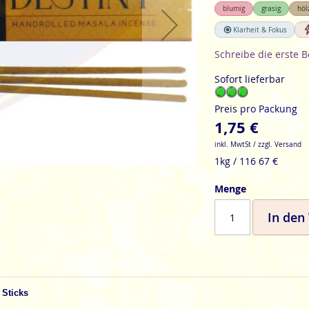
blumig
grasig
höl
Klarheit & Fokus
Schreibe die erste 
Sofort lieferbar
Preis pro Packung
1,75 €
inkl. MwtSt / zzgl. Versand
1kg / 116 67 €
Menge
In den
 Sticks