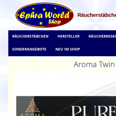
Zum
Inhalt
springen
Räucherstäbche
RÄUCHERSTÄBCHEN
HERSTELLER
RÄUCHERKEGE
SONDERANGEBOTE
NEU IM SHOP
Aroma Twin 
Zum
Ende
der
Bildgalerie
springen