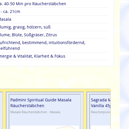
a. 40-50 Min pro Räucherstäbchen
 - ca. 21cm
asala
lumig, grasig, hölzern, süß
lume, Blüte, Süßgräser, Zitrus
ufrichtend, bestimmend, intuitionsfördernd,
ielführend
nergie & Vitalität, Klarheit & Fokus
Padmini Spiritual Guide Masala
Sagrada Madre Räu
Räucherstäbchen
Vanilla 45g
Masala Räucherstäbchen · Masala
Räucherpulver