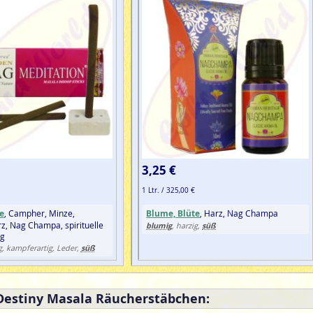
3,25 €
1 Ltr. / 325,00 €
e
, Campher, Minze,
Blume, Blüte
, Harz, Nag Champa
z, Nag Champa, spirituelle
blumig
süß
, harzig,
ng
süß
ig, kampferartig, Leder,
Destiny Masala Räucherstäbchen: