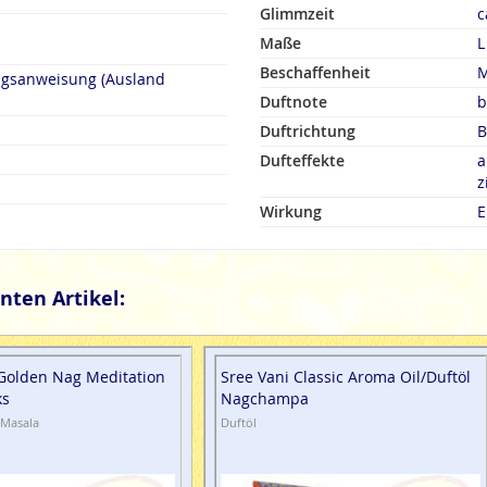
Glimmzeit
c
Maße
L
Beschaffenheit
M
ngsanweisung (Ausland
Duftnote
b
Duftrichtung
B
Dufteffekte
a
z
Wirkung
E
nten Artikel:
 Golden Nag Meditation
Sree Vani Classic Aroma Oil/Duftöl
ks
Nagchampa
 Masala
Duftöl