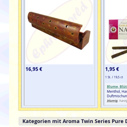
16,95 €
1,95 €
1 St. / 19,5 ct
Blume, Blüt
Menthol, Har
Duftmischu
blumig
, harz
Kategorien mit Aroma Twin Series Pure 