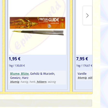
1,95 €
7,95 €
1kg / 130,00 €
1kg / 176,67 €
Blume, Blüte
, Gehölz & Wurzeln,
Vanille
Gewürz, Harz
blumig
süß
,
, vanillig
blumig
hölzern
, harzig, herb,
, würzig