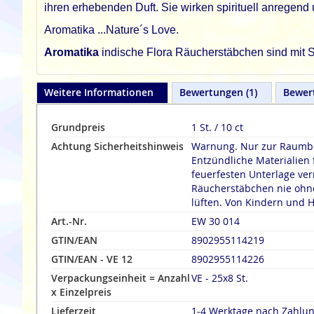
ihren erhebenden Duft. Sie wirken spirituell anregend u
Aromatika ...Nature´s Love.
Aromatika
indische Flora Räucherstäbchen sind mit So
Weitere Informationen
Bewertungen
1
Bewer
Grundpreis
1 St. / 10 ct
Achtung Sicherheitshinweis
Warnung. Nur zur Raumbe
Entzündliche Materialien 
feuerfesten Unterlage verräuche
Räucherstäbchen nie ohne
lüften. Von Kindern und H
Art.-Nr.
EW 30 014
GTIN/EAN
8902955114219
GTIN/EAN - VE 12
8902955114226
Verpackungseinheit = Anzahl
VE - 25x8 St.
x Einzelpreis
Lieferzeit
1-4 Werktage nach Zahlu