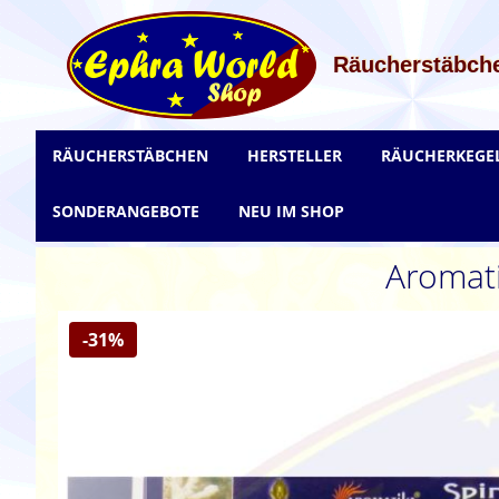
Zum
Inhalt
springen
Räucherstäbche
RÄUCHERSTÄBCHEN
HERSTELLER
RÄUCHERKEGE
SONDERANGEBOTE
NEU IM SHOP
Aromati
Zum
-31%
Ende
der
Bildgalerie
springen