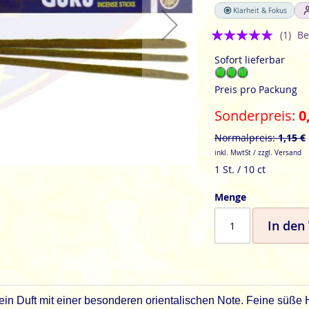
Klarheit & Fokus
Bewertung:
(1)
Be
5
Sofort lieferbar
Preis pro Packung
Sonderpreis
0
Normalpreis
1,15 €
inkl. MwtSt / zzgl. Versand
1 St. / 10 ct
Menge
In den
ein Duft mit einer besonderen orientalischen Note. Feine süß