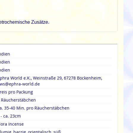
 petrochemische Zusätze.
ndien
ndien
ndien
phra World e.K., Weinstraße 29, 67278 Bockenheim,
ws@ephra-world.de
reis pro Packung
 Räucherstäbchen
a. 35-40 Min. pro Räucherstäbchen
 - ca. 23cm
lora Incense
lumig, harzig, orientalisch, süß