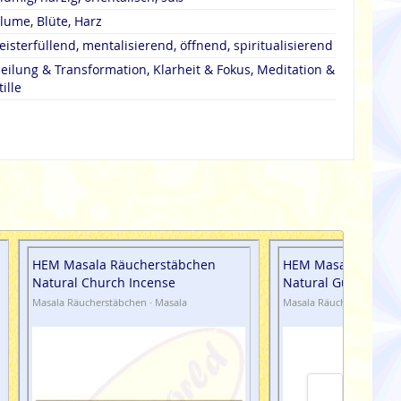
lume, Blüte, Harz
eisterfüllend, mentalisierend, öffnend, spiritualisierend
eilung & Transformation, Klarheit & Fokus, Meditation &
tille
HEM Masala Räucherstäbchen
HEM Masala Räuch
Natural Church Incense
Natural Guru Dars
Masala Räucherstäbchen · Masala
Masala Räucherstäbchen 