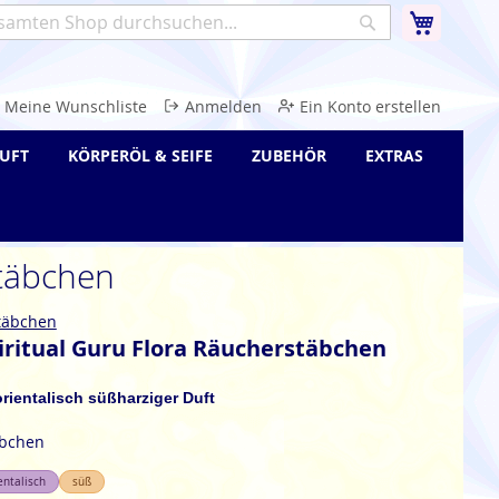
Warenk
Suche
e
Meine Wunschliste
Anmelden
Ein Konto erstellen
UFT
KÖRPERÖL & SEIFE
ZUBEHÖR
EXTRAS
stäbchen
täbchen
ritual Guru Flora Räucherstäbchen
orientalisch süßharziger Duft
äbchen
entalisch
süß