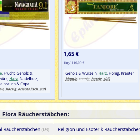
1,65 €
1kg / 110,00 €
e
, Frucht, Gehölz &
Gehölz & Wurzeln,
Harz
, Honig, Kräuter
würz,
Harz
, Nadelholz,
blumig
harzig
süß
, cremig,
,
Weihrauch & Copal
harzig
orientalisch
süß
tig,
,
,
u Flora Räucherstäbchen:
hl Räucherstäbchen
Religion und Esoterik Räucherstäbch
(189)