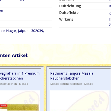
Duftrichtung
B
en
Dufteffekte
g
Wirkung
H
S
har Nagar, Jaipur - 302039,
nten Artikel:
vagraha 9 in 1 Premium
Rathnams Tanjore Masala
ucherstäbchen
Räucherstäbchen
cherstäbchen · Masala
Masala Räucherstäbchen · Masala