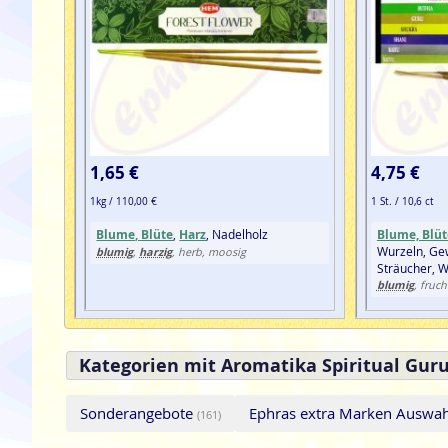
1,65 €
4,75 €
1kg / 110,00 €
1 St. / 10,6 ct
Blume, Blüte
,
Harz
, Nadelholz
Blume, Blüt
Wurzeln, Ge
blumig
harzig
,
, herb, moosig
Sträucher, 
blumig
, fruch
Kategorien mit Aromatika Spiritual Gur
Sonderangebote
Ephras extra Marken Auswa
(161)