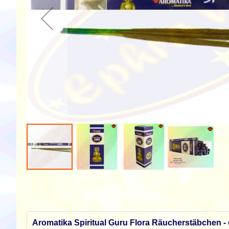
Zum
Anfang
der
Bildgalerie
springen
Aromatika Spiritual Guru Flora Räucherstäbchen -