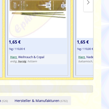
1,65 €
1,65 €
1kg / 110,00 €
1kg / 110,00 €
Harz
, Weihrauch & Copal
Harz
, Nadelholz, Wei
harzig
harzig
erdig,
, hölzern
balsamisch,
, höl
en
Hersteller & Manufakturen
(526)
(6782)