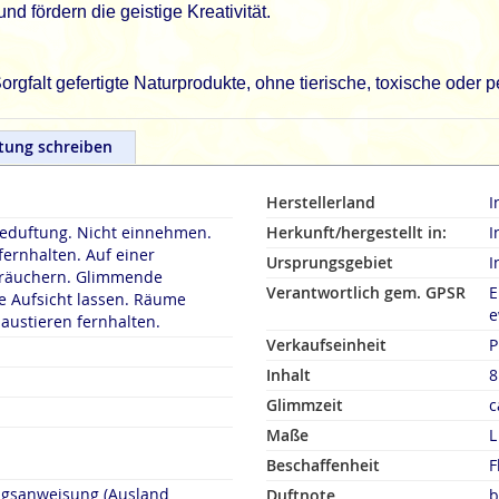
nd fördern die geistige Kreativität.
rgfalt gefertigte Naturprodukte, ohne tierische, toxische oder
tung schreiben
Herstellerland
I
duftung. Nicht einnehmen.
Herkunft/hergestellt in:
I
fernhalten. Auf einer
Ursprungsgebiet
I
rn. Glimmende
Verantwortlich gem. GPSR
E
 Aufsicht lassen. Räume
e
austieren fernhalten.
Verkaufseinheit
P
Inhalt
8
Glimmzeit
c
Maße
L
Beschaffenheit
F
ngsanweisung (Ausland
Duftnote
b