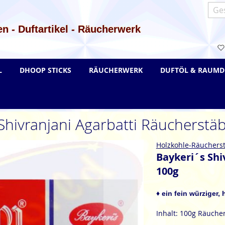
Such
n - Duftartikel - Räucherwerk
L
DHOOP STICKS
RÄUCHERWERK
DUFTÖL & RAUMD
Shivranjani Agarbatti Räucherst
Holzkohle-Räuchers
Baykeri´s Shi
100g
♦ ein fein würziger,
Inhalt: 100g Räuche