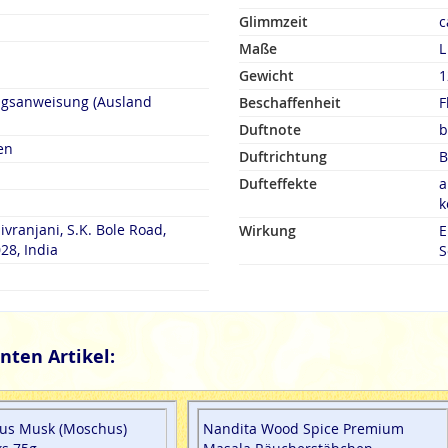
Glimmzeit
c
Maße
L
Gewicht
1
ngsanweisung (Ausland
Beschaffenheit
F
Duftnote
b
en
Duftrichtung
B
Dufteffekte
a
k
ivranjani, S.K. Bole Road,
Wirkung
E
28, India
S
nten Artikel:
us Musk (Moschus)
Nandita Wood Spice Premium