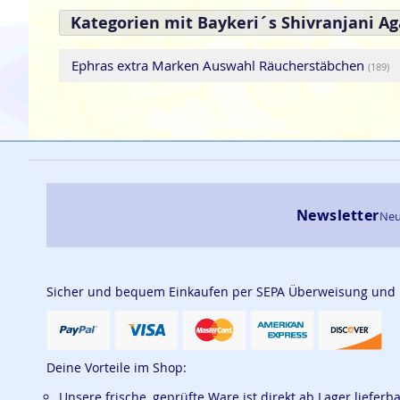
Kategorien mit Baykeri´s Shivranjani Ag
Ephras extra Marken Auswahl Räucherstäbchen
(189)
Newsletter
Neu
Sicher und bequem Einkaufen per SEPA Überweisung und
Deine Vorteile im Shop:
Unsere frische, geprüfte Ware ist direkt ab Lager lieferb