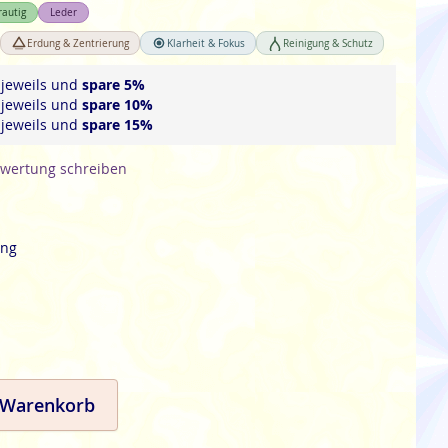
rautig
Leder
Erdung & Zentrierung
Klarheit & Fokus
Reinigung & Schutz
jeweils und
spare
5
%
jeweils und
spare
10
%
jeweils und
spare
15
%
wertung schreiben
ung
 Warenkorb