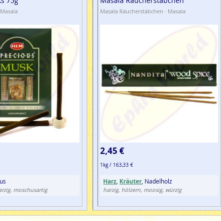
ks 75g
Masala Räucherstäbchen
 Masala
Masala Räucherstäbchen · Masala
2,45 €
1kg / 163,33 €
us
Harz
,
Kräuter
, Nadelholz
arzig, moschusartig
harzig, hölzern, moosig, würzig