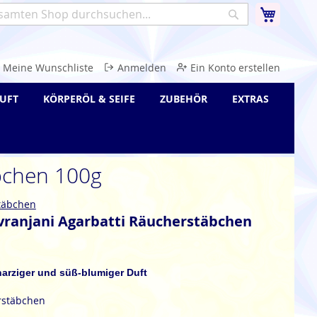
Warenk
Suche
e
Meine Wunschliste
Anmelden
Ein Konto erstellen
UFT
KÖRPERÖL & SEIFE
ZUBEHÖR
EXTRAS
äbchen 100g
täbchen
vranjani Agarbatti Räucherstäbchen
 harziger und süß-blumiger Duft
rstäbchen