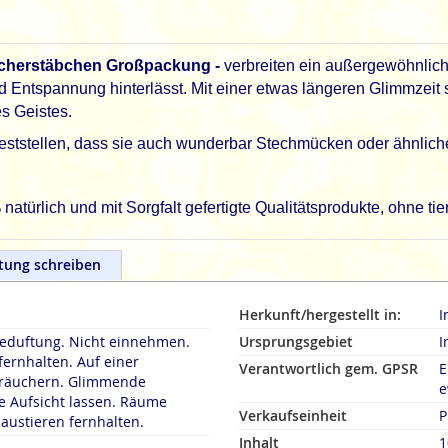
äucherstäbchen Großpackung -
verbreiten ein außergewöhnliche
 Entspannung hinterlässt. Mit einer etwas längeren Glimmzeit s
s Geistes.
eststellen, dass sie auch wunderbar Stechmücken oder ähnliche
türlich und mit Sorgfalt gefertigte Qualitätsprodukte, ohne ti
tung schreiben
Herkunft/hergestellt in:
I
duftung. Nicht einnehmen.
Ursprungsgebiet
I
fernhalten. Auf einer
Verantwortlich gem. GPSR
E
rn. Glimmende
e
 Aufsicht lassen. Räume
Verkaufseinheit
P
austieren fernhalten.
Inhalt
1