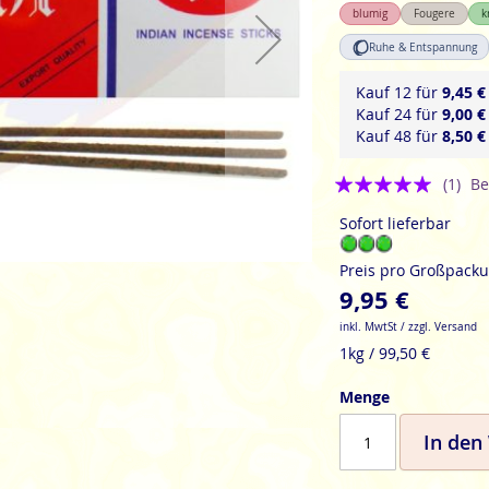
blumig
Fougere
k
Ruhe & Entspannung
Kauf 12 für
9,45 €
Kauf 24 für
9,00 €
Kauf 48 für
8,50 €
Bewertung:
(1)
Be
5
Sofort lieferbar
Preis pro Großpack
9,95 €
inkl. MwtSt / zzgl. Versand
1kg / 99,50 €
Menge
In den