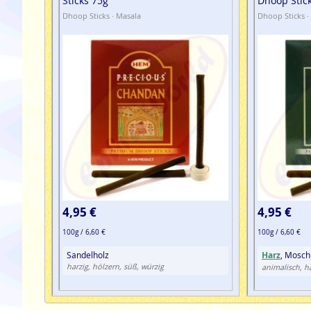
Sticks 75g
Dhoop Stic
Dhoop Sticks · Masala
Dhoop Sticks ·
4,95 €
4,95 €
100g / 6,60 €
100g / 6,60 €
Sandelholz
Harz
, Mosch
harzig, hölzern, süß, würzig
animalisch, h