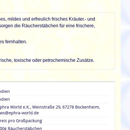
s, mildes und erfreulich frisches Kräuter.- und
orgen die Räucherstäbchen für eine frischere,
s fernhalten.
erische, toxische oder petrochemische Zusätze.
ndien
ndien
phra World e.K., Weinstraße 29, 67278 Bockenheim,
ws@ephra-world.de
reis pro Großpackung
00g Räucherstäbchen