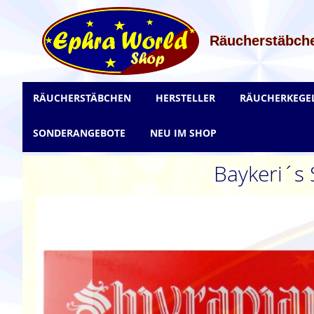
Zum
Inhalt
springen
Räucherstäbche
RÄUCHERSTÄBCHEN
HERSTELLER
RÄUCHERKEGE
SONDERANGEBOTE
NEU IM SHOP
Baykeri´s 
Zum
Ende
der
Bildgalerie
springen