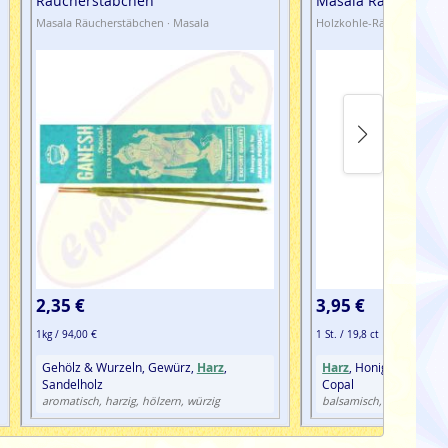
Räucherstäbchen
Masala Räucherstä
Masala Räucherstäbchen · Masala
Holzkohle-Räucherstäbch
2,35 €
3,95 €
1kg / 94,00 €
1 St. / 19,8 ct
Gehölz & Wurzeln, Gewürz,
Harz
,
Harz
, Honig, Sandelho
Sandelholz
Copal
blumig
aromatisch, harzig, hölzern, würzig
balsamisch,
, wü