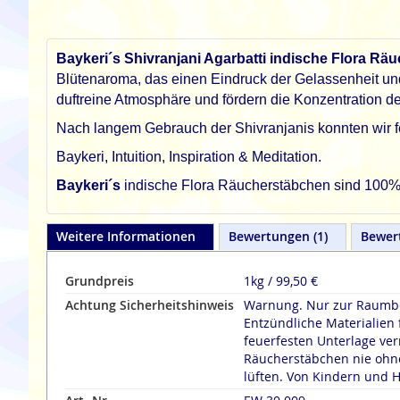
Baykeri´s Shivranjani Agarbatti indische Flora R
Blütenaroma, das einen Eindruck der Gelassenheit und
duftreine Atmosphäre und fördern die Konzentration de
Nach langem Gebrauch der Shivranjanis konnten wir f
Baykeri, Intuition, Inspiration & Meditation.
Baykeri´s
indische Flora Räucherstäbchen sind 100% na
Weitere Informationen
Bewertungen
1
Bewer
Grundpreis
1kg / 99,50 €
Achtung Sicherheitshinweis
Warnung. Nur zur Raumbe
Entzündliche Materialien 
feuerfesten Unterlage verräuche
Räucherstäbchen nie ohne
lüften. Von Kindern und H