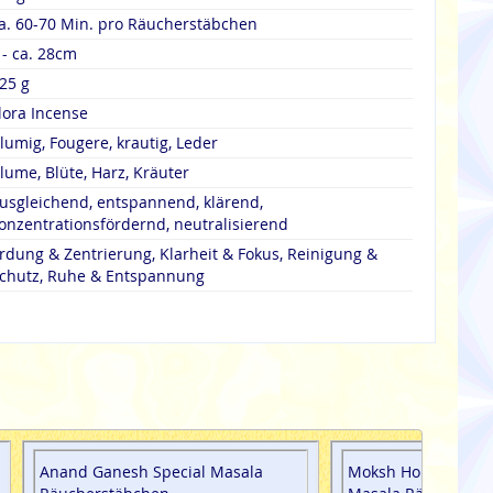
a. 60-70 Min. pro Räucherstäbchen
 - ca. 28cm
25 g
lora Incense
lumig, Fougere, krautig, Leder
lume, Blüte, Harz, Kräuter
usgleichend, entspannend, klärend,
onzentrationsfördernd, neutralisierend
rdung & Zentrierung, Klarheit & Fokus, Reinigung &
chutz, Ruhe & Entspannung
Anand Ganesh Special Masala
Moksh Holy Prayer 