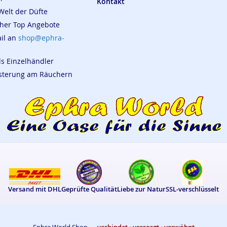
Kontakt
Welt der Düfte
cher Top Angebote
ail an
shop@ephra-
ls Einzelhändler
eisterung am Räuchern
Versand mit DHL
Geprüfte Qualität
Liebe zur Natur
SSL-verschlüsselt