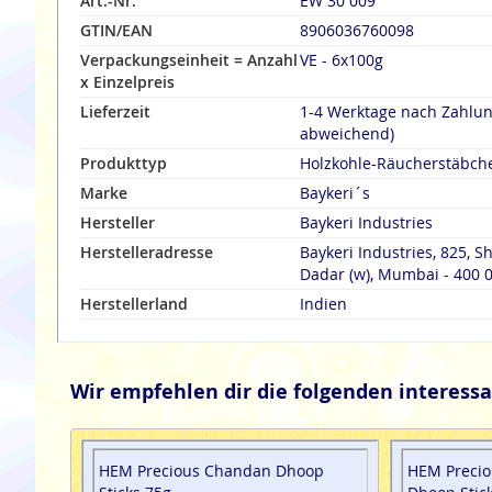
Art.-Nr.
EW 30 009
GTIN/EAN
8906036760098
Verpackungseinheit = Anzahl
VE - 6x100g
x Einzelpreis
Lieferzeit
1-4 Werktage nach Zahlu
abweichend)
Produkttyp
Holzkohle-Räucherstäbch
Marke
Baykeri´s
Hersteller
Baykeri Industries
Herstelleradresse
Baykeri Industries, 825, Sh
Dadar (w), Mumbai - 400 0
Herstellerland
Indien
Wir empfehlen dir die folgenden interessa
HEM Precious Chandan Dhoop
HEM Precio