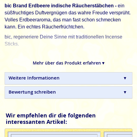
bic Brand Erdbeere indische Räucherstäbchen -
ein
süßfruchtiges Duftvergnügen das wahre Freude versprüht.
Volles Erdbeeraroma, das man fast schon schmecken
kann. Ein echtes Räucherfrüchtchen.
bic, regeneriere Deine Sinne mit traditionellen Incense
Sticks.
bic
Brand Räucherstäbchen sind in Handarbeit
hergestellte Qualitätsprodukte, ohne tierische, toxische
Mehr über das Produkt erfahren ▾
oder petrochemische Zusätze.
Weitere Informationen
Bewertung schreiben
Wir empfehlen dir die folgenden
interessanten Artikel: