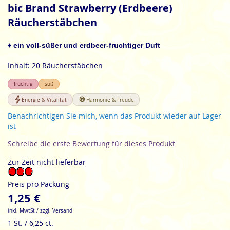
Anfang
bic Brand Strawberry (Erdbeere)
der
Räucherstäbchen
Bildgalerie
springen
♦ ein voll-süßer und erdbeer-fruchtiger Duft
Inhalt: 20 Räucherstäbchen
fruchtig
süß
Energie & Vitalität
Harmonie & Freude
Benachrichtigen Sie mich, wenn das Produkt wieder auf Lager
ist
Schreibe die erste Bewertung für dieses Produkt
Zur Zeit nicht lieferbar
Preis pro Packung
1,25 €
inkl. MwtSt / zzgl. Versand
1 St. / 6,25 ct.