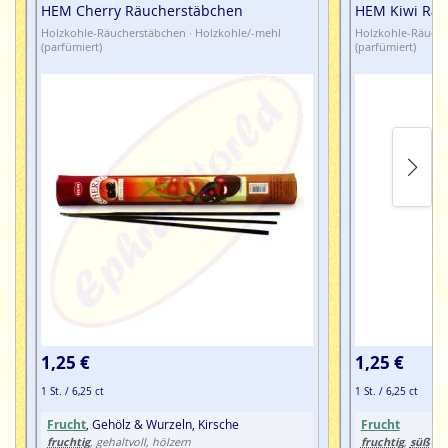
HEM Cherry Räucherstäbchen
HEM Kiwi Räu
Holzkohle-Räucherstäbchen · Holzkohle/-mehl
Holzkohle-Räuche
(parfümiert)
(parfümiert)
1,25 €
1,25 €
1 St. / 6,25 ct
1 St. / 6,25 ct
Frucht
, Gehölz & Wurzeln, Kirsche
Frucht
fruchtig
fruchtig
süß
, gehaltvoll, hölzern
,