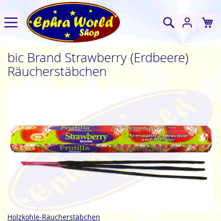
W
Suche
bic Brand Strawberry (Erdbeere)
Räucherstäbchen
Zum
Ende
der
Bildgalerie
springen
Zum
Holzkohle-Räucherstäbchen