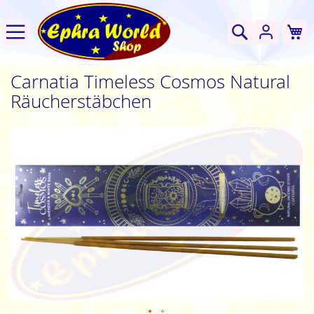
W
Suche
Carnatia Timeless Cosmos Natural
Räucherstäbchen
Zum
Ende
der
Bildgalerie
springen