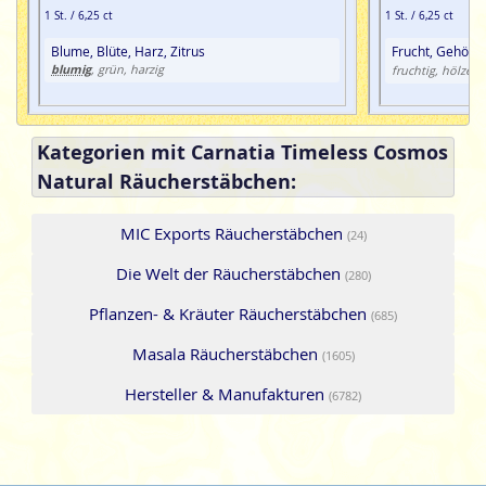
1 St. / 6,25 ct
1 St. / 6,25 ct
Blume, Blüte, Harz, Zitrus
Frucht, Gehölz
blumig
, grün, harzig
fruchtig, hölzern
Kategorien mit Carnatia Timeless Cosmos
Natural Räucherstäbchen:
MIC Exports Räucherstäbchen
(24)
Die Welt der Räucherstäbchen
(280)
Pflanzen- & Kräuter Räucherstäbchen
(685)
Masala Räucherstäbchen
(1605)
Hersteller & Manufakturen
(6782)