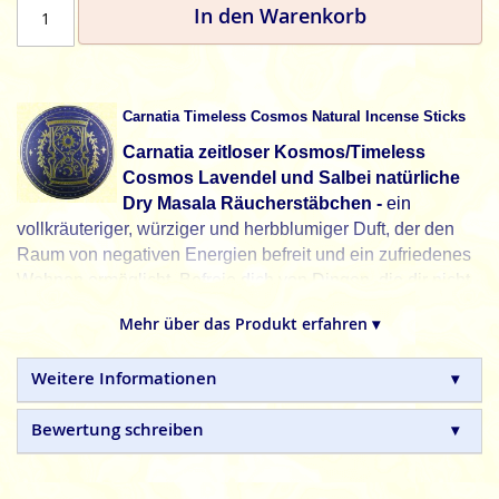
In den Warenkorb
Carnatia Timeless Cosmos Natural Incense Sticks
Carnatia zeitloser Kosmos/Timeless
Cosmos Lavendel und Salbei natürliche
Dry Masala Räucherstäbchen -
ein
vollkräuteriger, würziger und herbblumiger Duft, der den
Raum von negativen Energien befreit und ein zufriedenes
Wohnen ermöglicht. Befreie dich von Dingen, die dir nicht
gut tun und suche, finde und nimm nur noch das an, mit
Mehr über das Produkt erfahren ▾
dem du in Einklang bist. Dieser Duft hlft dir klarer zu sehen
und immer die nötige Ruhe zu bewahren.
Weitere Informationen
Während der Sand durch die Sanduhr rieselt, schreitet die
Zeit voran und offenbart die ewigen Wahrheiten des
Bewertung schreiben
Lebens. Nutze jeden Augenblick, lass deinen Geist frei
tanzen, während die sanfte Brise von Lavendel und Salbei
deine Gedanken erfrischt. Sieh zu, wie Sorgen verblassen