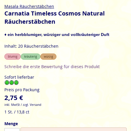
Zum
Masala Räucherstäbchen
Anfang
Carnatia Timeless Cosmos Natural
der
Räucherstäbchen
Bildgalerie
springen
♦ ein herbblumiger, würziger und vollkräuteriger Duft
Inhalt: 20 Räucherstäbchen
blumig
kräuterig
würzig
Schreibe die erste Bewertung für dieses Produkt
Sofort lieferbar
Preis pro Packung
2,75 €
inkl. MwtSt / zzgl. Versand
1 St. / 13,8 ct
Menge