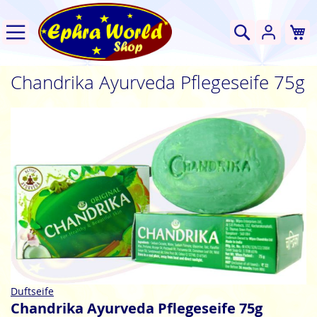
W
Suche
Chandrika Ayurveda Pflegeseife 75g
Zum
Ende
der
Bildgalerie
springen
Zum
Duftseife
Anfang
Chandrika Ayurveda Pflegeseife 75g