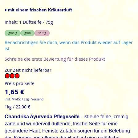
der
Bildgalerie
♦ mit einem frischen Kräuterduft
springen
Inhalt: 1 Duftseife - 75g
grasig
grün
seifig
Benachrichtigen Sie mich, wenn das Produkt wieder auf Lager
ist
Schreibe die erste Bewertung für dieses Produkt
Zur Zeit nicht lieferbar
Preis pro Seife
1,65 €
inkl. MwtSt / zzgl. Versand
1kg / 22,00 €
Chandrika Ayurveda Pflegeseife -
ist eine feine, cremig
zarte und wundervoll duftende, frische Seife für eine
gesündere Haut. Feinste Zutaten sorgen für ein Belebung
des Körpers und pflegen die Haut auf eine natürliche