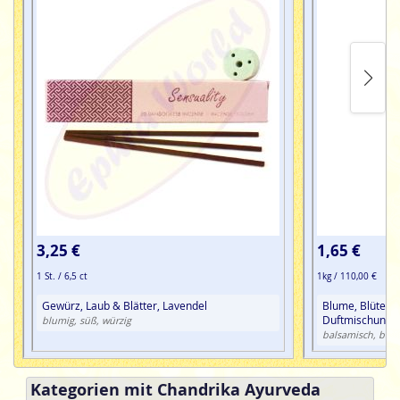
Talg, Parfüm, Orange Oil, Patchouli Oil, Palmarosa Oil, Cinnamon Leaf
Oil, Wild Ginger Oil, Sandalwood Oil, Lime Peel Oil, C.I. 12740, C.I.
61565.
3,25 €
1,65 €
1 St. / 6,5 ct
1kg / 110,00 €
Gewürz, Laub & Blätter, Lavendel
Blume, Blüte, Ha
Duftmischung
blumig, süß, würzig
balsamisch, blu
Kategorien mit Chandrika Ayurveda