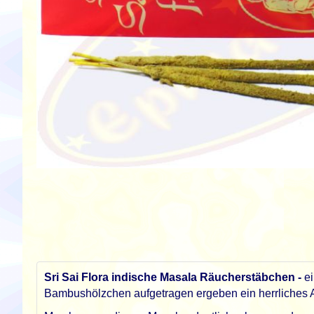
Zum
Anfang
der
Bildgalerie
springen
Sri Sai Flora indische Masala Räucherstäbchen -
ei
Bambushölzchen aufgetragen ergeben ein herrliches 