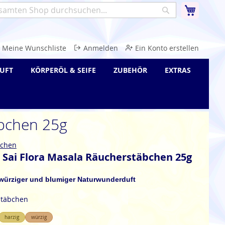
Warenk
Suche
e
Meine Wunschliste
Anmelden
Ein Konto erstellen
UFT
KÖRPERÖL & SEIFE
ZUBEHÖR
EXTRAS
äbchen 25g
bchen
 Sai Flora Masala Räucherstäbchen 25g
 würziger und blumiger Naturwunderduft
stäbchen
harzig
würzig