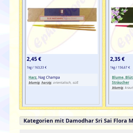
2,45 €
2,35 €
1kg / 163,33 €
1kg / 156,67 €
Harz
, Nag Champa
Blume, Blüt
Sträucher
blumig
harzig
,
, orientalisch, süß
blumig
, kraut
Kategorien mit Damodhar Sri Sai Flora 