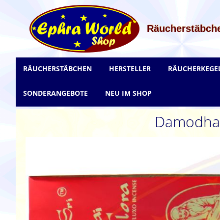
Zum
Inhalt
springen
Räucherstäbche
RÄUCHERSTÄBCHEN
HERSTELLER
RÄUCHERKEGE
SONDERANGEBOTE
NEU IM SHOP
Damodhar 
Zum
Ende
der
Bildgalerie
springen