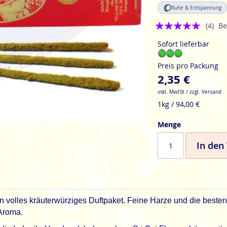
Ruhe & Entspannung
Bewertung:
(4)
Be
5
Sofort lieferbar
Preis pro Packung
2,35 €
inkl. MwtSt / zzgl. Versand
1kg / 94,00 €
Menge
In den
n volles kräuterwürziges Duftpaket. Feine Harze und die besten
Aroma.