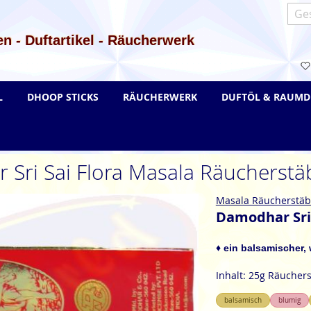
Such
n - Duftartikel - Räucherwerk
L
DHOOP STICKS
RÄUCHERWERK
DUFTÖL & RAUMD
Sri Sai Flora Masala Räucherst
Masala Räucherstä
Damodhar Sri
♦ ein balsamischer,
Inhalt: 25g Räucher
balsamisch
blumig