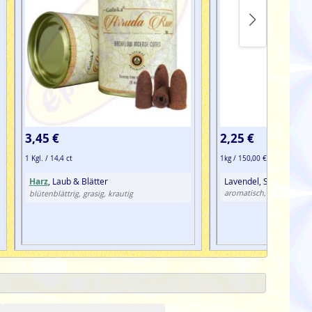
3,45 €
2,25 €
1 Kgl. / 14,4 ct
1kg / 150,00 €
Harz
, Laub & Blätter
Lavendel, Salbei
w
aromatisch, kräuterig,
blütenblättrig, grasig, krautig