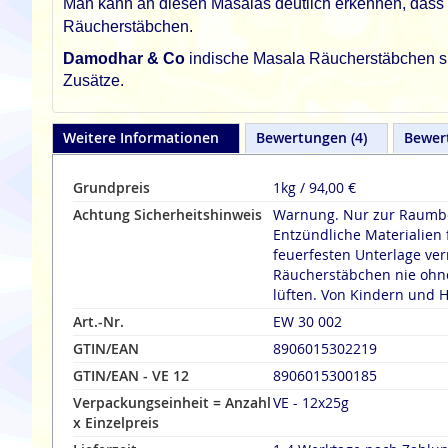
Man kann an diesen Masalas deutlich erkennen, dass d
Räucherstäbchen.
Damodhar & Co
indische Masala Räucherstäbchen sind
Zusätze.
Weitere Informationen
Bewertungen
4
Bewer
Grundpreis
1kg / 94,00 €
Achtung Sicherheitshinweis
Warnung. Nur zur Raumbe
Entzündliche Materialien 
feuerfesten Unterlage verräuche
Räucherstäbchen nie ohne
lüften. Von Kindern und H
Art.-Nr.
EW 30 002
GTIN/EAN
8906015302219
GTIN/EAN - VE 12
8906015300185
Verpackungseinheit = Anzahl
VE - 12x25g
x Einzelpreis