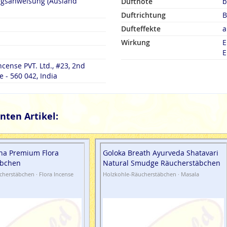
ngsanweisung (Ausland
Duftnote
b
Duftrichtung
B
Dufteffekte
a
Wirkung
E
E
cense PVT. Ltd., #23, 2nd
 - 560 042, India
nten Artikel:
na Premium Flora
Goloka Breath Ayurveda Shatavari
äbchen
Natural Smudge Räucherstäbchen
herstäbchen · Flora Incense
Holzkohle-Räucherstäbchen · Masala