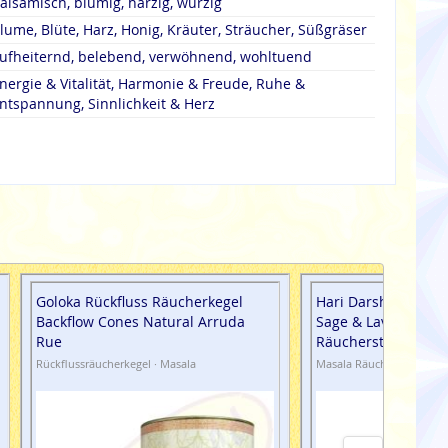
alsamisch, blumig, harzig, würzig
lume, Blüte, Harz, Honig, Kräuter, Sträucher, Süßgräser
ufheiternd, belebend, verwöhnend, wohltuend
nergie & Vitalität, Harmonie & Freude, Ruhe &
ntspannung, Sinnlichkeit & Herz
Goloka Rückfluss Räucherkegel
Hari Darshan Tribal
Backflow Cones Natural Arruda
Sage & Lavender M
Rue
Räucherstäbchen
Rückflussräucherkegel · Masala
Masala Räucherstäbchen 