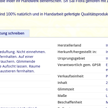
ie Inder ihr Handwerk beherrschen. Sri Sai Flora gehören mit 
 100% natürlich und in Handarbeit gefertigte Qualitätsprodukt
tung schreiben
Herstellerland
I
duftung. Nicht einnehmen.
Herkunft/hergestellt in:
I
fernhalten. Auf einer
Ursprungsgebiet
I
rn. Glimmende
Verantwortlich gem. GPSR
E
 Aufsicht lassen. Räume
e
austieren fernhalten.
Verkaufseinheit
P
Inhalt
2
Glimmzeit
c
Maße
L
Beschaffenheit
M