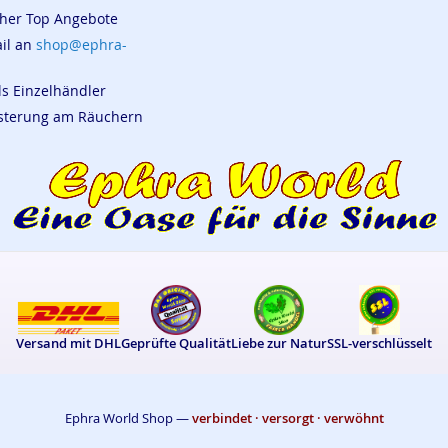
cher Top Angebote
ail an
shop@ephra-
ls Einzelhändler
eisterung am Räuchern
Versand mit DHL
Geprüfte Qualität
Liebe zur Natur
SSL-verschlüsselt
Ephra World Shop —
verbindet · versorgt · verwöhnt