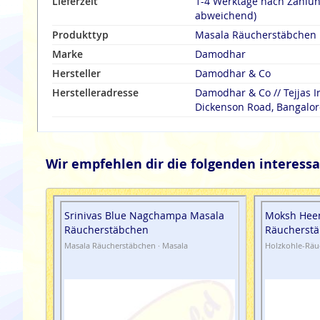
Lieferzeit
1-4 Werktage nach Zahlu
abweichend)
Produkttyp
Masala Räucherstäbchen
Marke
Damodhar
Hersteller
Damodhar & Co
Herstelleradresse
Damodhar & Co // Tejjas In
Dickenson Road, Bangalore
Wir empfehlen dir die folgenden interessa
Srinivas Blue Nagchampa Masala
Moksh Hee
Räucherstäbchen
Räucherst
Masala Räucherstäbchen · Masala
Holzkohle-Räuc