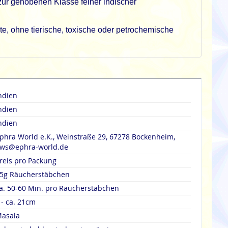
zur gehobenen Klasse feiner indischer
e, ohne tierische, toxische oder petrochemische
ndien
ndien
ndien
phra World e.K., Weinstraße 29, 67278 Bockenheim,
ws@ephra-world.de
reis pro Packung
5g Räucherstäbchen
a. 50-60 Min. pro Räucherstäbchen
 - ca. 21cm
asala