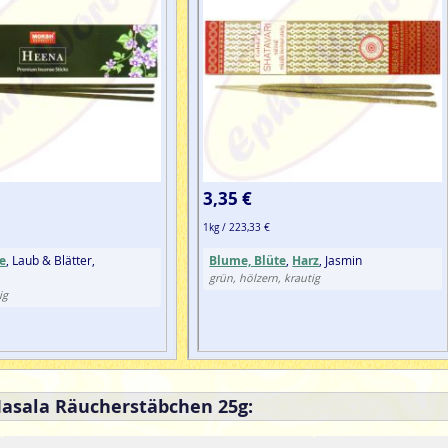
3,35 €
1kg / 223,33 €
e
, Laub & Blätter,
Blume, Blüte
,
Harz
, Jasmin
grün, hölzern, krautig
ig
Masala Räucherstäbchen 25g: