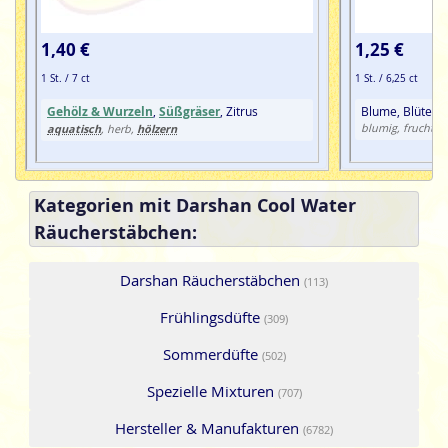
1,40 €
1,25 €
1 St. / 7 ct
1 St. / 6,25 ct
Gehölz & Wurzeln
,
Süßgräser
, Zitrus
Blume, Blüte, F
aquatisch
hölzern
blumig, fruchtig
, herb,
Kategorien mit Darshan Cool Water
Räucherstäbchen:
Darshan Räucherstäbchen
(113)
Frühlingsdüfte
(309)
Sommerdüfte
(502)
Spezielle Mixturen
(707)
Hersteller & Manufakturen
(6782)