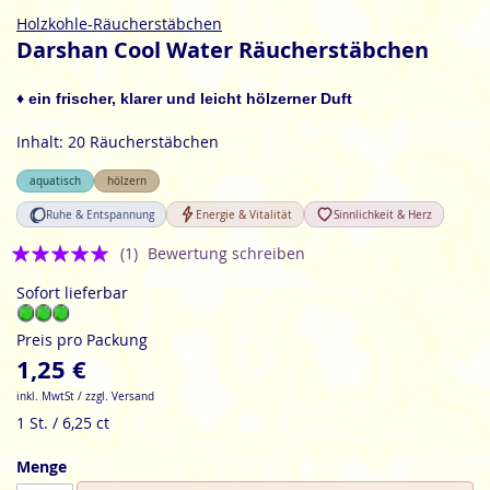
Zum
Holzkohle-Räucherstäbchen
Anfang
Darshan Cool Water Räucherstäbchen
der
Bildgalerie
♦ ein frischer, klarer und leicht hölzerner Duft
springen
Inhalt: 20 Räucherstäbchen
aquatisch
hölzern
Ruhe & Entspannung
Energie & Vitalität
Sinnlichkeit & Herz
Bewertung:
(1)
Bewertung schreiben
5
Sofort lieferbar
Preis pro Packung
1,25 €
inkl. MwtSt / zzgl. Versand
1 St. / 6,25 ct
Menge