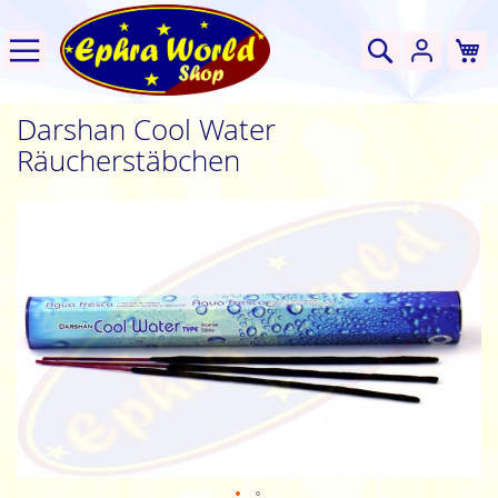
W
Suche
Darshan Cool Water
Räucherstäbchen
Zum
Ende
der
Bildgalerie
springen