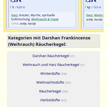
1,25 €
1,25 €
1 St. / 6,25 ct.
1 Kgl. / 12,5 ct
Harz
, Kräuter, Myrrhe, spirituelle
Harz
,
Weihrauc
Duftmischung,
Weihrauch & Copal
erdig
harzig
,
, wü
erdig
harzig
Citrus,
,
Kategorien mit Darshan Frankincense
(Weihrauch) Räucherkegel:
Darshan Räucherkegel
(27)
Weihrauch und Harz Räucherkegel
(37)
Winterdüfte
(330)
Weihnachtsdüfte
(335)
Räucherkegel
(349)
Herbstdüfte
(825)