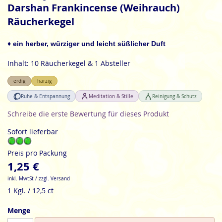
Anfang
Darshan Frankincense (Weihrauch)
der
Räucherkegel
Bildgalerie
springen
♦ ein herber, würziger und leicht süßlicher Duft
Inhalt: 10 Räucherkegel & 1 Absteller
erdig
harzig
Ruhe & Entspannung
Meditation & Stille
Reinigung & Schutz
Schreibe die erste Bewertung für dieses Produkt
Sofort lieferbar
Preis pro Packung
1,25 €
inkl. MwtSt / zzgl. Versand
1 Kgl. / 12,5 ct
Menge