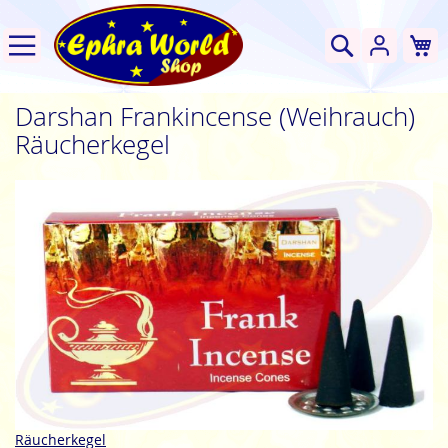
W
Suche
Darshan Frankincense (Weihrauch)
Räucherkegel
Zum
Ende
der
Bildgalerie
springen
Zum
Räucherkegel