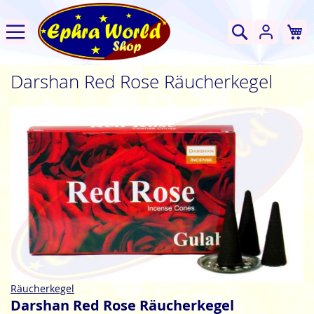
W
Suche
Darshan Red Rose Räucherkegel
Zum
Ende
der
Bildgalerie
springen
Zum
Räucherkegel
Anfang
Darshan Red Rose Räucherkegel