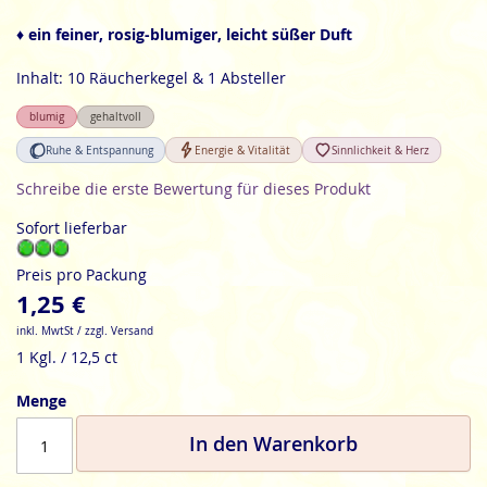
der
Bildgalerie
♦ ein feiner, rosig-blumiger, leicht süßer Duft
springen
Inhalt: 10 Räucherkegel & 1 Absteller
blumig
gehaltvoll
Ruhe & Entspannung
Energie & Vitalität
Sinnlichkeit & Herz
Schreibe die erste Bewertung für dieses Produkt
Sofort lieferbar
Preis pro Packung
1,25 €
inkl. MwtSt / zzgl. Versand
1 Kgl. / 12,5 ct
Menge
In den Warenkorb