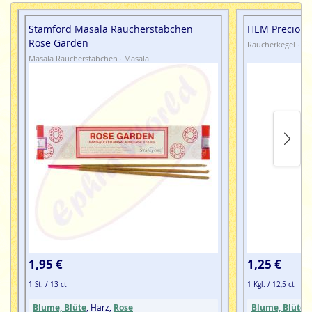
Stamford Masala Räucherstäbchen
HEM Precious
Rose Garden
Räucherkegel · Fl
Masala Räucherstäbchen · Masala
1,95 €
1,25 €
1 St. / 13 ct
1 Kgl. / 12,5 ct
Blume, Blüte
, Harz,
Rose
Blume, Blüte
,