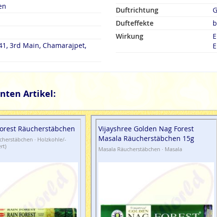
en
Duftrichtung
G
Dufteffekte
b
Wirkung
E
41, 3rd Main, Chamarajpet,
E
nten Artikel:
orest Räucherstäbchen
Vijayshree Golden Nag Forest
Masala Räucherstäbchen 15g
herstäbchen · Holzkohle/-
rt)
Masala Räucherstäbchen · Masala