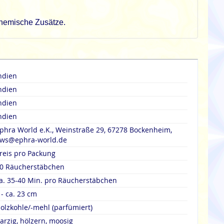
chemische Zusätze.
ndien
ndien
ndien
ndien
phra World e.K., Weinstraße 29, 67278 Bockenheim,
ws@ephra-world.de
reis pro Packung
0 Räucherstäbchen
a. 35-40 Min. pro Räucherstäbchen
 - ca. 23 cm
olzkohle/-mehl (parfümiert)
arzig, hölzern, moosig