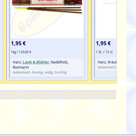
1,95 €
1,95 €
1kg / 123,00 €
1 St. / 13 ct
Harz,
Laub & Blätter
, Nadelholz,
Harz, Kräuter, Sträuch
Rosmarin
harzig
balsamisch,
, orie
balsamisch, blumig, erdig, fruchtig