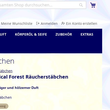
Warenk
Suche
e
Meine Wunschliste
Anmelden
Ein Konto erstellen
UFT
KÖRPERÖL & SEIFE
ZUBEHÖR
EXTRAS
bchen
täbchen
ical Forest Räucherstäbchen
iger und hölzerner Duft
täbchen
osig