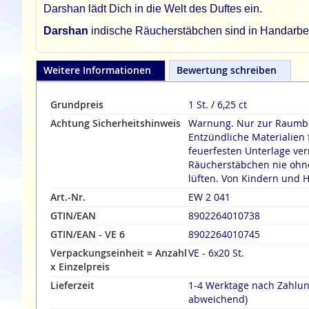
Darshan lädt Dich in die Welt des Duftes ein.
Darshan
indische Räucherstäbchen sind in Handarbeit
Weitere Informationen
Bewertung schreiben
Grundpreis
1 St. / 6,25 ct
Achtung Sicherheitshinweis
Warnung. Nur zur Raumbe
Entzündliche Materialien 
feuerfesten Unterlage verräuche
Räucherstäbchen nie ohne
lüften. Von Kindern und H
Art.-Nr.
EW 2 041
GTIN/EAN
8902264010738
GTIN/EAN - VE 6
8902264010745
Verpackungseinheit = Anzahl
VE - 6x20 St.
x Einzelpreis
Lieferzeit
1-4 Werktage nach Zahlu
abweichend)