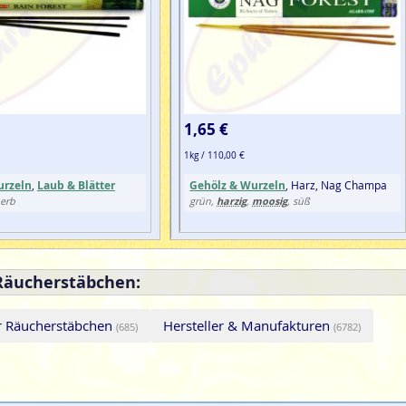
1,65 €
1kg / 110,00 €
urzeln
,
Laub & Blätter
Gehölz & Wurzeln
, Harz, Nag Champa
harzig
moosig
herb
grün,
,
, süß
 Räucherstäbchen:
er Räucherstäbchen
Hersteller & Manufakturen
(685)
(6782)