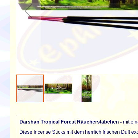
Zum
Anfang
der
Darshan Tropical Forest Räucherstäbchen -
mit ei
Bildgalerie
springen
Diese Incense Sticks mit dem herrlich frischen Duft e