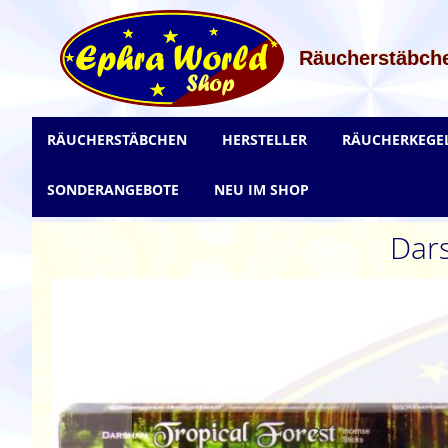
Zum
Inhalt
springen
Räucherstäbche
RÄUCHERSTÄBCHEN
HERSTELLER
RÄUCHERKEGE
SONDERANGEBOTE
NEU IM SHOP
Dars
Zum
Ende
der
Bildgalerie
springen