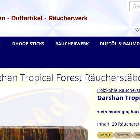
Such
n - Duftartikel - Räucherwerk
L
DHOOP STICKS
RÄUCHERWERK
DUFTÖL & RAUMD
han Tropical Forest Räucherstä
Holzkohle-Räuchers
Darshan Trop
♦ ein moosiger, harz
Inhalt: 20 Räuchers
harzig
hölzern
mo