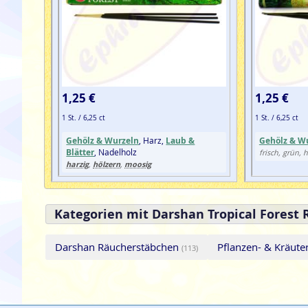
1,25 €
1,25 €
1 St. / 6,25 ct
1 St. / 6,25 ct
Gehölz & Wurzeln
, Harz,
Laub &
Gehölz & W
Blätter
, Nadelholz
frisch, grün, 
harzig
hölzern
moosig
,
,
Kategorien mit Darshan Tropical Forest
Darshan Räucherstäbchen
Pflanzen- & Kräut
(113)