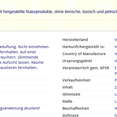
 hergestellte Naturprodukte, ohne tierische, toxisch und petro
Herstellerland
I
duftung. Nicht einnehmen.
Herkunft/hergestellt in:
I
fernhalten. Auf einer
Country of Manufacture
I
rn. Glimmende
Ursprungsgebiet
I
 Aufsicht lassen. Räume
austieren fernhalten.
Verantwortlich gem. GPSR
E
e
Verkaufseinheit
P
Inhalt
2
Glimmzeit
c
Maße
L
ngsanweisung (Ausland
Beschaffenheit
H
Duftnote
h