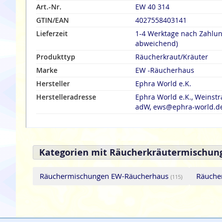
Art.-Nr.
EW 40 314
GTIN/EAN
4027558403141
Lieferzeit
1-4 Werktage nach Zahlu
abweichend)
Produkttyp
Räucherkraut/Kräuter
Marke
EW -Räucherhaus
Hersteller
Ephra World e.K.
Herstelleradresse
Ephra World e.K., Weinst
adW, ews@ephra-world.d
Kategorien mit Räucherkräutermischun
Räuchermischungen EW-Räucherhaus
Räuche
(115)