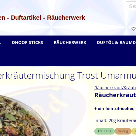
Such
n - Duftartikel - Räucherwerk
L
DHOOP STICKS
RÄUCHERWERK
DUFTÖL & RAUMD
rkräutermischung Trost Umarm
Räucherkraut/Kräut
Räucherkräut
♦
ein fein zitrischer
Inhalt: 20g Kräute
kräuterig
würzig