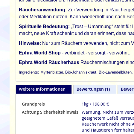
Räucheranwendung:
Zur Verwendung in Räuchergefä
oder Meditation nutzen. Kann wiederholt und nach Bed
Spirituelle Bedeutung:
„Trost – Umarmung“ steht für
macht, neue Kraft schenkt und daran erinnert, dass na
Hinweise:
Nur zum Räuchern verwenden, nicht zum Verz
Ephra World Shop
- verbindet - versorgt - verwöhnt.
Ephra World Räucherhaus
Räuchermischungen sind 1
Ingredients: Myrtenblätter, Bio-Johanniskraut, Bio-Lavendelblüte
Weitere Informationen
Bewertungen
1
Bewer
Grundpreis
1kg / 198,00 €
Achtung Sicherheitshinweis
Warnung. Nicht zum Verze
geeignetem Gefäß verräu
Räucherwerk nicht ohne A
und Haustieren fernhalte