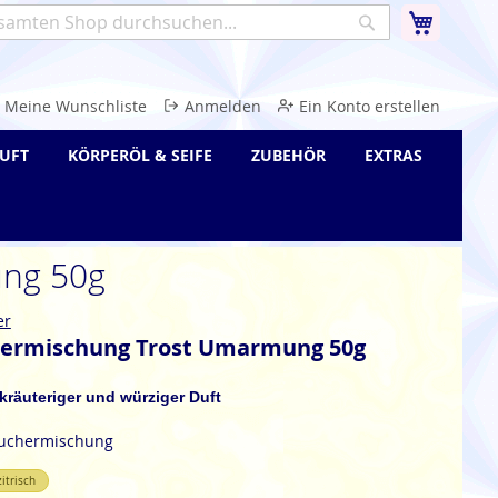
Warenk
Suche
e
Meine Wunschliste
Anmelden
Ein Konto erstellen
UFT
KÖRPERÖL & SEIFE
ZUBEHÖR
EXTRAS
ung 50g
er
ermischung Trost Umarmung 50g
, kräuteriger und würziger Duft
räuchermischung
zitrisch