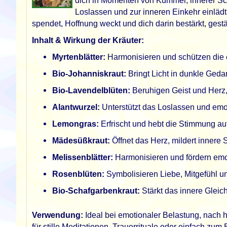
dich in Momenten von Kummer, innerer Sch
Loslassen und zur inneren Einkehr einlädt
spendet, Hoffnung weckt und dich darin bestärkt, gest
Inhalt & Wirkung der Kräuter:
Myrtenblätter:
Harmonisieren und schützen die 
Bio-Johanniskraut:
Bringt Licht in dunkle Ged
Bio-Lavendelblüten:
Beruhigen Geist und Herz,
Alantwurzel:
Unterstützt das Loslassen und emo
Lemongras:
Erfrischt und hebt die Stimmung auf
Mädesüßkraut:
Öffnet das Herz, mildert innere
Melissenblätter:
Harmonisieren und fördern emo
Rosenblüten:
Symbolisieren Liebe, Mitgefühl un
Bio-Schafgarbenkraut:
Stärkt das innere Gleic
Verwendung:
Ideal bei emotionaler Belastung, nach 
für stille Meditationen, Trauerrituale oder einfach zum