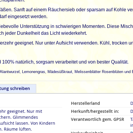
ßen. Sanft auf einem Räuchersieb oder sparsam auf Kohle ve
arf eingesetzt werden.
 liebevolle Unterstützung in schwierigen Momenten. Diese Misc
ch jeder Dunkelheit das Licht wiederkehrt.
ehr geeignet. Nur unter Aufsicht verwenden. Kühl, trocken und
00% natürlich, sorgsam verarbeitet und von bester Qualität.
n, Alantwurzel, Lemonengras, Mädesüßkraut, Melissenblätter Rosenblüten und 
tung schreiben
Herstellerland
D
hr geeignet. Nur mit
Herkunft/hergestellt in:
D
chern. Glimmendes
Verantwortlich gem. GPSR
T
ufsicht lassen. Von Kindern
i
n. Räume lüften.