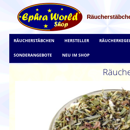
Zum
Inhalt
springen
Räucherstäbche
RÄUCHERSTÄBCHEN
HERSTELLER
RÄUCHERKEGE
SONDERANGEBOTE
NEU IM SHOP
Räuche
Zum
Ende
der
Bildgalerie
springen