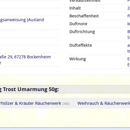
Verkaufseinheit
P
Inhalt
2
Beschaffenheit
F
ngsanweisung (Ausland
Duftnote
k
Duftrichtung
B
S
Dufteffekte
a
t
raße 29, 67278 Bockenheim
Wirkung
E
e
E
g Trost Umarmung 50g:
rhölzer & Kräuter Räucherwerk
Weihrauch & Räucherwer
(380)