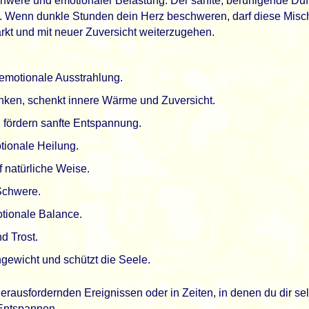
were und emotionaler Belastung. Der sanfte, beruhigende Duft
. Wenn dunkle Stunden dein Herz beschweren, darf diese Mischun
ärkt und mit neuer Zuversicht weiterzugehen.
emotionale Ausstrahlung.
anken, schenkt innere Wärme und Zuversicht.
 fördern sanfte Entspannung.
tionale Heilung.
 natürliche Weise.
 Schwere.
tionale Balance.
d Trost.
hgewicht und schützt die Seele.
herausfordernden Ereignissen oder in Zeiten, in denen du dir s
 Entspannen.