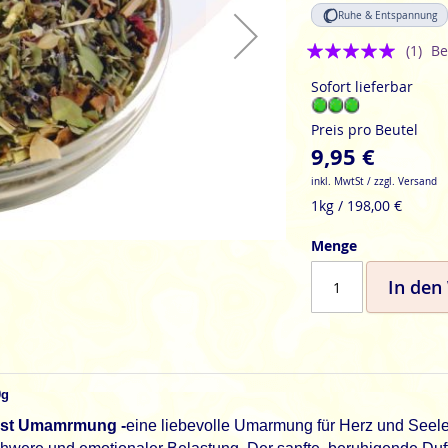
Ruhe & Entspannung
Bewertung:
(1)
Be
5
Sofort lieferbar
Preis pro Beutel
9,95 €
inkl. MwtSt / zzgl. Versand
1kg / 198,00 €
Menge
In den
0g
ost Umamrmung -
eine liebevolle Umarmung für Herz und Seele