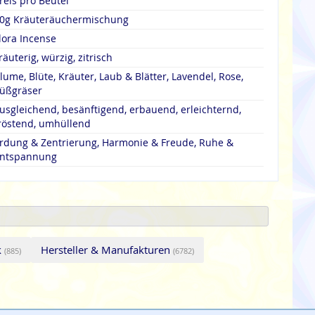
reis pro Beutel
0g Kräuteräuchermischung
lora Incense
räuterig, würzig, zitrisch
lume, Blüte, Kräuter, Laub & Blätter, Lavendel, Rose,
üßgräser
usgleichend, besänftigend, erbauend, erleichternd,
röstend, umhüllend
rdung & Zentrierung, Harmonie & Freude, Ruhe &
ntspannung
k
Hersteller & Manufakturen
(885)
(6782)