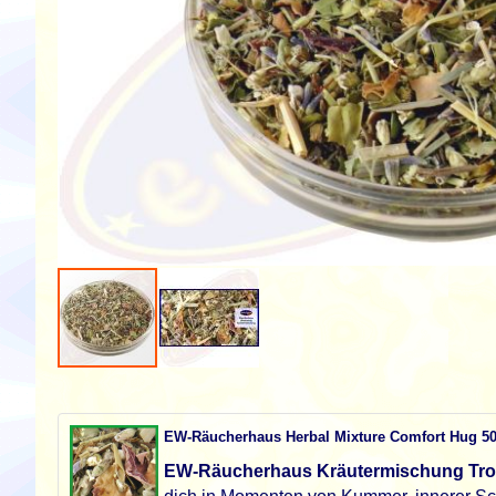
Zum
Anfang
der
EW-Räucherhaus Herbal Mixture Comfort Hug 5
Bildgalerie
springen
EW-Räucherhaus Kräutermischung Tr