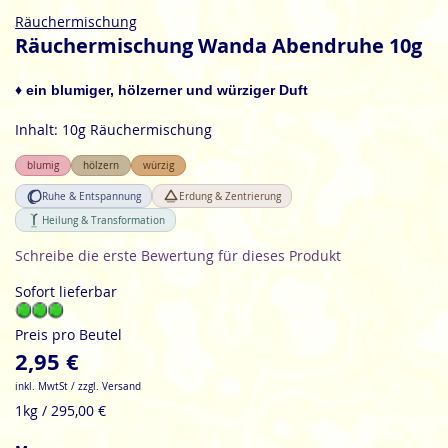
Zum
Räuchermischung
Anfang
Räuchermischung Wanda Abendruhe 10g
der
Bildgalerie
♦
ein blumiger, hölzerner und würziger Duft
springen
Inhalt: 10g Räuchermischung
blumig
hölzern
würzig
Ruhe & Entspannung
Erdung & Zentrierung
Heilung & Transformation
Schreibe die erste Bewertung für dieses Produkt
Sofort lieferbar
Preis pro Beutel
2,95 €
inkl. MwtSt / zzgl. Versand
1kg / 295,00 €