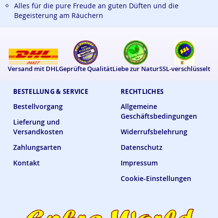
Alles für die pure Freude an guten Düften und die
Ephra World Räucherhaus
Räuchermischungen sind
Begeisterung am Räuchern
100% natürlich, sorgsam verarbeitet und von bester
Qualität.
Ingredients: Rotwein, Bio-Lavendelblüten, Rosenblüten, Malve, Myrrhe,
Rosmarin, Nag Champa, Apfel, Kurkuma, Alantwurzel, Nelken und
Buchenholz.
Versand mit DHL
Geprüfte Qualität
Liebe zur Natur
SSL-verschlüsselt
Der Rotwein, Dornfelder Trocken, stammt vom
Weingut
BESTELLUNG & SERVICE
RECHTLICHES
Brand
in Bockenheim adW.
Bestellvorgang
Allgemeine
Geschäftsbedingungen
Lieferung und
Versandkosten
Widerrufsbelehrung
Zahlungsarten
Datenschutz
Kontakt
Impressum
Cookie-Einstellungen