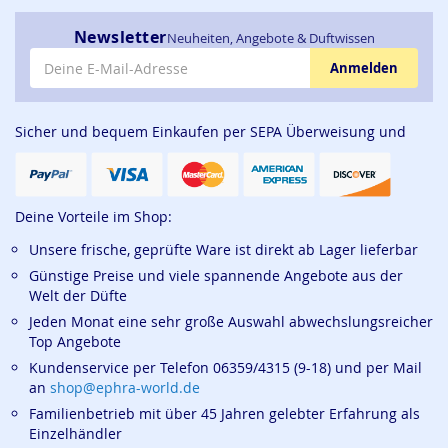
Begleitung bei Übergängen wie Neumond,
Newsletter
Neuheiten, Angebote & Duftwissen
Jahreszeitenwechsel oder Lebensveränderungen.
E-Mail-Adresse
Anmelden
Räucheranwendung:
Geeignet für Räucherstövchen mit
Sieb oder Räucherkohle. Bereits kleine Mengen genügen,
Sicher und bequem Einkaufen per SEPA Überweisung und
die Mischung entfaltet eine sanfte, aber tiefgehende
Wirkung. Bitte gut lüften während und nach dem Räuchern.
Diese Mischung ist für spirituelle und rituelle
Deine Vorteile im Shop:
Anwendungen gedacht, sie ersetzt keine medizinische
oder therapeutische Behandlung.
Unsere frische, geprüfte Ware ist direkt ab Lager lieferbar
Spirituelle Bedeutung:
„Abendruhe“ umhüllt dich mit
Günstige Preise und viele spannende Angebote aus der
Welt der Düfte
einem Duft von Wärme, Sanftheit und Einkehr, ein
kostbarer Raum für deine Seele.
Jeden Monat eine sehr große Auswahl abwechslungsreicher
Top Angebote
Hinweise:
Nur zum Räuchern verwenden, nicht zum
Kundenservice per Telefon 06359/4315 (9-18) und per Mail
Verzehr geeignet. Nur unter Aufsicht räuchern. Kühl,
an
shop@ephra-world.de
trocken und lichtgeschützt lagern. Von Kindern fernhalten.
Familienbetrieb mit über 45 Jahren gelebter Erfahrung als
Ephra World Shop
- verbindet - versorgt - verwöhnt.
Einzelhändler