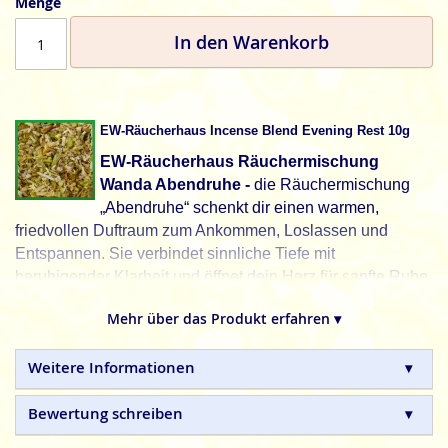
Menge
In den Warenkorb
EW-Räucherhaus Incense Blend Evening Rest 10g
EW-Räucherhaus Räuchermischung
Wanda Abendruhe -
die Räuchermischung
„Abendruhe“ schenkt dir einen warmen,
friedvollen Duftraum zum Ankommen, Loslassen und
Entspannen. Sie verbindet sinnliche Tiefe mit
beruhigender Klarheit und öffnet dein Herz für sanfte Ruhe
und Geborgenheit am Ende eines intensiven Tages.
Mehr über das Produkt erfahren ▾
Mit einer ausgewogenen Komposition aus blumigen,
würzigen und holzigen Noten unterstützt sie dich dabei,
Weitere Informationen
innere Anspannung zu lösen, den Geist zu beruhigen und
dich auf eine erholsame Nacht vorzubereiten.
Bewertung schreiben
Inhalt & Wirkung der Kräuter: