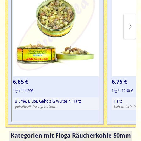
6,85 €
6,75 €
1kg / 114,20€
1kg / 112,50 €
Blume, Blüte, Gehölz & Wurzeln, Harz
Harz
gehaltvoll, harzig, hölzern
balsamisch, harzi
Kategorien mit Floga Räucherkohle 50mm