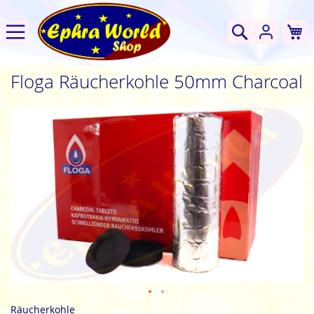
W
Suche
Floga Räucherkohle 50mm Charcoal
Zum
Ende
der
Bildgalerie
springen
Zum
Räucherkohle