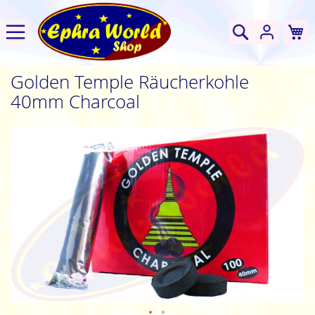
W
Suche
Golden Temple Räucherkohle
40mm Charcoal
Zum
Ende
der
Bildgalerie
springen