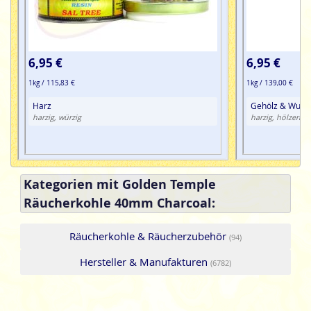
6,95 €
6,95 €
1kg / 115,83 €
1kg / 139,00 €
Harz
Gehölz & Wurze
harzig, würzig
harzig, hölzern, l
Kategorien mit Golden Temple
Räucherkohle 40mm Charcoal:
Räucherkohle & Räucherzubehör
(94)
Hersteller & Manufakturen
(6782)