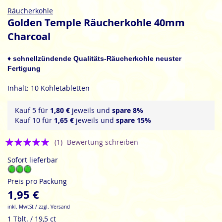
Zum
Räucherkohle
Anfang
Golden Temple Räucherkohle 40mm
der
Charcoal
Bildgalerie
springen
♦ schnellzündende Qualitäts-Räucherkohle neuster
Fertigung
Inhalt: 10 Kohletabletten
Kauf 5 für
1,80 €
jeweils und
spare
8
%
Kauf 10 für
1,65 €
jeweils und
spare
15
%
Bewertung:
(1)
Bewertung schreiben
5
Sofort lieferbar
Preis pro Packung
1,95 €
inkl. MwtSt / zzgl. Versand
1 Tblt. / 19,5 ct