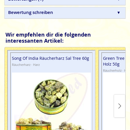
verbrennt man sich die Finger oder man lässt sie eventuell
noch fallen und dann ... , deshalb, bitte Vorsicht walten
Bewertung schreiben
lassen.
Wir empfehlen dir die folgenden
interessanten Artikel:
Song Of India Räucherharz Sal Tree 60g
Green Tree Pa
Holz 50g
Räucherharz · Harz
Räucherholz · Hol