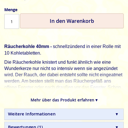
Menge
In den Warenkorb
Räucherkohle 40mm -
schnellzündend in einer Rolle mit
10 Kohletabletten.
Die Räucherkohle knistert und funkt ähnlich wie eine
Wunderkerze nur nicht so intensiv wenn sie angezündet
wird. Der Rauch, der dabei entsteht sollte nicht eingeatmet
werden. Am besten stellt man das Räuchergefäß ans
offene Fenster oder nach draußen vor das Fenster. Schon
nach kurzer Zeit hört das Knistern wieder auf, es raucht
Mehr über das Produkt erfahren ▾
nicht mehr und die Kohle ist bereit um mit feinem
Räucherwerk belegt zu werden.
Weitere Informationen
Bitte niemals mit der angezündeten Kohle umgehen!
Da sie sehr schnell durchglüht und damit sehr heiß ist
Bewertungen
1