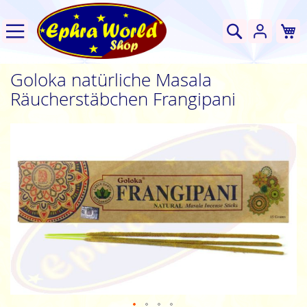
W
Suche
Goloka natürliche Masala
Räucherstäbchen Frangipani
Zum
Ende
der
Bildgalerie
springen