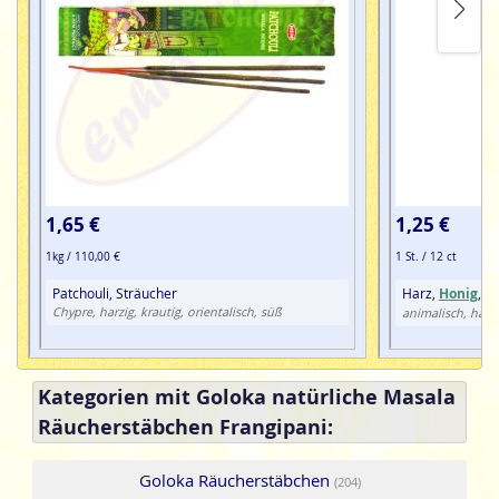
1,65 €
1,25 €
1kg / 110,00 €
1 St. / 12 ct
Patchouli, Sträucher
Harz,
Honig
, M
Chypre, harzig, krautig, orientalisch, süß
animalisch, harzi
Kategorien mit Goloka natürliche Masala
Räucherstäbchen Frangipani:
Goloka Räucherstäbchen
(204)