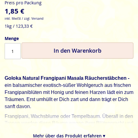
Preis pro Packung
1,85 €
inkl. MwtSt / zzgl. Versand
1kg / 123,33 €
Menge
In den Warenkorb
Goloka Natural Frangipani Masala Räucherstäbchen -
ein balsamischer exotisch-süßer Wohlgeruch aus frischen
Frangipaniblüten mit Honig und feinen Harzen lädt ein zum
Träumen. Erst umhüllt er Dich zart und dann trägt er Dich
sanft davon.
Frangipani, Wachsblume oder Tempelbaum. Überall in den
Tropen werden diese Bäume wegen ihrer Blütenpracht und
ihres wundervollen Duftes in Gärten gepflanzt.
Mehr über das Produkt erfahren ▾