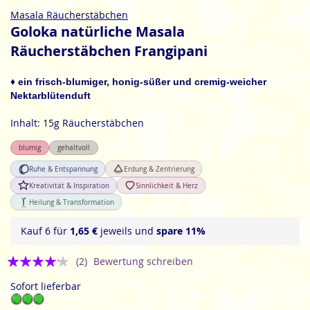
Zum
Masala Räucherstäbchen
Anfang
Goloka natürliche Masala
der
Räucherstäbchen Frangipani
Bildgalerie
springen
♦ ein frisch-blumiger, honig-süßer und cremig-weicher
Nektarblütenduft
Inhalt: 15g Räucherstäbchen
blumig
gehaltvoll
Ruhe & Entspannung
Erdung & Zentrierung
Kreativität & Inspiration
Sinnlichkeit & Herz
Heilung & Transformation
Kauf 6 für
1,65 €
jeweils und
spare
11
%
Bewertung:
(2)
Bewertung schreiben
4
Sofort lieferbar