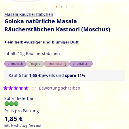
Zum
Masala Räucherstäbchen
Anfang
Goloka natürliche Masala
der
Räucherstäbchen Kastoori (Moschus)
Bildgalerie
springen
♦ ein herb-würziger und blumiger Duft
Inhalt: 15g Räucherstäbchen
animalisch
Fougere
moschusartig
orientalisch
Kauf 6 für
1,65 €
jeweils und
spare
11
%
Bewertung:
(1)
Bewertung schreiben
5
Sofort lieferbar
Preis pro Packung
1,85 €
inkl. MwtSt / zzgl. Versand