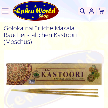
W
Suche
Goloka natürliche Masala
Räucherstäbchen Kastoori
(Moschus)
Zum
Ende
der
Bildgalerie
springen