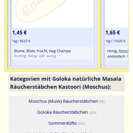
1,45 €
1,65 €
1kg / 96,67 €
1kg / 110,00 €
Blume, Blüte, Frucht, Nag Champa
Honig,
Moschu
fruchtig, harzig, süß, würzig
animalisch
, bal
Kategorien mit Goloka natürliche Masala
Räucherstäbchen Kastoori (Moschus):
Moschus (Musk) Räucherstäbchen
(95)
Goloka Räucherstäbchen
(204)
Sommerdüfte
(502)