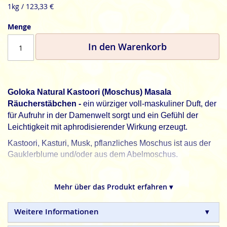
1kg / 123,33 €
Menge
In den Warenkorb
Goloka Natural Kastoori (Moschus) Masala
Räucherstäbchen -
ein würziger voll-maskuliner Duft, der
für Aufruhr in der Damenwelt sorgt und ein Gefühl der
Leichtigkeit mit aphrodisierender Wirkung erzeugt.
Kastoori, Kasturi, Musk, pflanzliches Moschus ist aus der
Gauklerblume und/oder aus dem Abelmoschus.
Kastoori wird auf der ganzen Welt religiös, spirituell und
oder einfach zum Verwöhnen des Geruchsinns verwendet.
Mehr über das Produkt erfahren ▾
Die vedischen Waisen kannten die Vorteile von Kastoori
und verwendeten es wegen der aromatischen und
Weitere Informationen
therapeutischen Eigenschaften. Als Allheilmittel war es seit
dem Altertum in China in Gebrauch und wir empfinden den